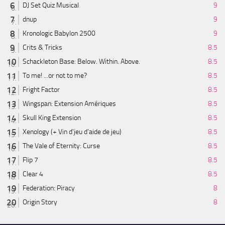
DJ Set Quiz Musical
9
dnup
9
Kronologic Babylon 2500
9
Crits & Tricks
8.5
Schackleton Base: Below. Within. Above.
8.5
To me! ...or not to me?
8.5
Fright Factor
8.5
Wingspan: Extension Amériques
8.5
Skull King Extension
8.5
Xenology (+ Vin d'jeu d'aide de jeu)
8.5
The Vale of Eternity: Curse
8.5
Flip 7
8.5
Clear 4
8.5
Federation: Piracy
8
Origin Story
8