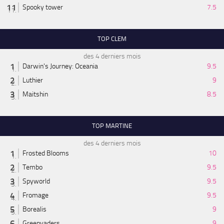
Spooky tower
7.5
TOP CLEM
des 4 derniers mois
Darwin's Journey: Oceania
9.5
Luthier
9
Maitshin
8.5
TOP MARTINE
des 4 derniers mois
Frosted Blooms
10
Tembo
9.5
Spyworld
9.5
Fromage
9.5
Borealis
9
Greenvaders
9