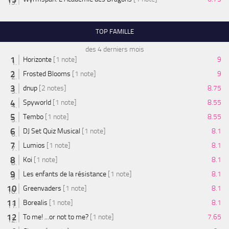
TOP FAMILLE
des 4 derniers mois
Horizonte
[1 note]
9
Frosted Blooms
[1 note]
9
dnup
[2 notes]
8.75
Spyworld
[1 note]
8.55
Tembo
[1 note]
8.55
DJ Set Quiz Musical
[1 note]
8.1
Lumios
[1 note]
8.1
Koi
[1 note]
8.1
Les enfants de la résistance
[1 note]
8.1
Greenvaders
[1 note]
8.1
Borealis
[1 note]
8.1
To me! ...or not to me?
[1 note]
7.65