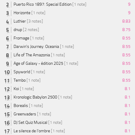
Puerto Rico 1897: Special Edition
[1 note]
9
Horizonte
[1 note]
9
Luthier
[3 notes]
8.83
dnup
[2 notes]
8.75
Fromage
[1 note]
8.55
Darwin's Journey: Oceania
[1 note]
8.55
Life of The Amazonia
[1 note]
8.55
Age of Galaxy - édition 2025
[1 note]
8.55
Spyworld
[1 note]
8.55
Tembo
[1 note]
8.55
Koi
[1 note]
8.1
Kronologic Babylon 2500
[1 note]
8.1
Borealis
[1 note]
8.1
Greenvaders
[1 note]
8.1
DJ Set Quiz Musical
[1 note]
8.1
Le silence de l'ombre
[1 note]
8.1