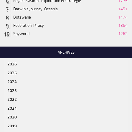
Feya’s Swamp : exploration et stratégie
1775
Darwin's Journey: Oceania
1491
Botswana
1474
Federation: Piracy
1364
Spyworld
1262
ARCHIVES
2026
2025
2024
2023
2022
2021
2020
2019