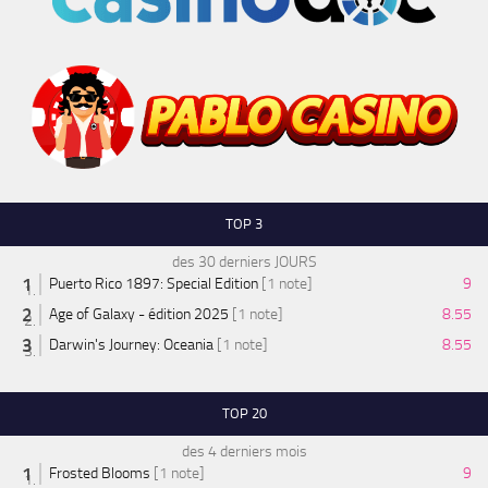
TOP 3
des 30 derniers JOURS
Puerto Rico 1897: Special Edition
[1 note]
9
Age of Galaxy - édition 2025
[1 note]
8.55
Darwin's Journey: Oceania
[1 note]
8.55
TOP 20
des 4 derniers mois
Frosted Blooms
[1 note]
9