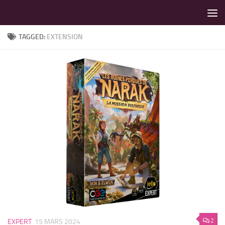
LES MEILLEURS JEUX SONT SUR VIN D'JEU !
Skip to content
TAGGED:
EXTENSION
2
EXPERT
15 MARS 2024