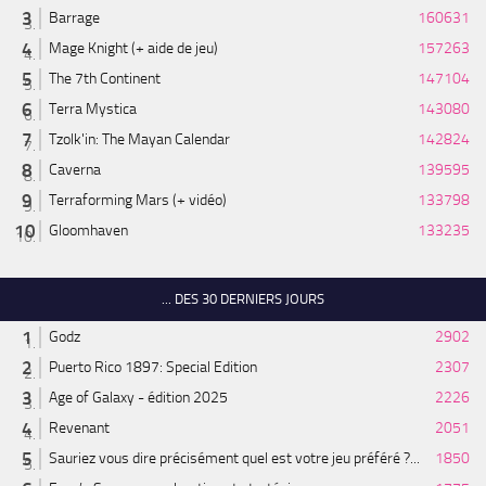
Barrage
160631
Mage Knight (+ aide de jeu)
157263
The 7th Continent
147104
Terra Mystica
143080
Tzolk'in: The Mayan Calendar
142824
Caverna
139595
Terraforming Mars (+ vidéo)
133798
Gloomhaven
133235
... DES 30 DERNIERS JOURS
Godz
2902
Puerto Rico 1897: Special Edition
2307
Age of Galaxy - édition 2025
2226
Revenant
2051
Sauriez vous dire précisément quel est votre jeu préféré ?...
1850