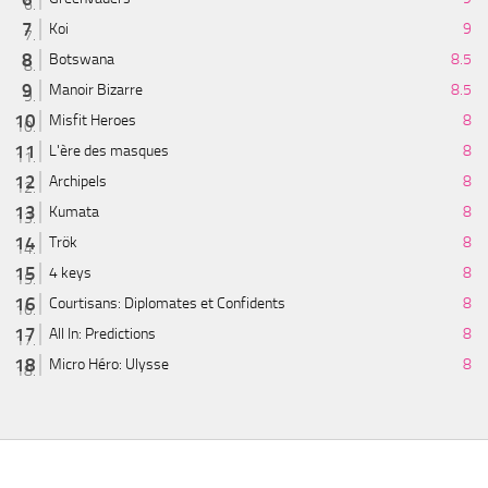
Koi
9
Botswana
8.5
Manoir Bizarre
8.5
Misfit Heroes
8
L'ère des masques
8
Archipels
8
Kumata
8
Trök
8
4 keys
8
Courtisans: Diplomates et Confidents
8
All In: Predictions
8
Micro Héro: Ulysse
8