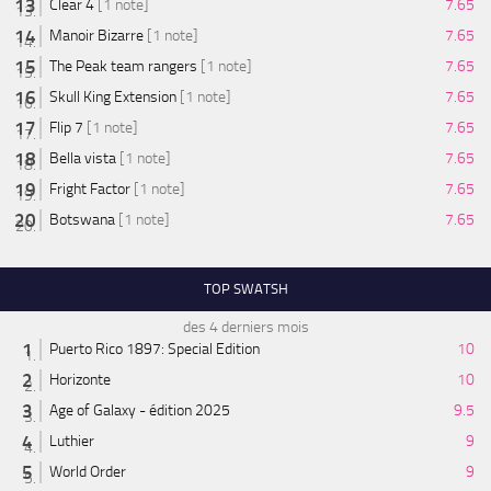
Clear 4
[1 note]
7.65
Manoir Bizarre
[1 note]
7.65
The Peak team rangers
[1 note]
7.65
Skull King Extension
[1 note]
7.65
Flip 7
[1 note]
7.65
Bella vista
[1 note]
7.65
Fright Factor
[1 note]
7.65
Botswana
[1 note]
7.65
TOP SWATSH
des 4 derniers mois
Puerto Rico 1897: Special Edition
10
Horizonte
10
Age of Galaxy - édition 2025
9.5
Luthier
9
World Order
9