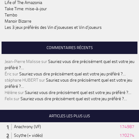
Life of The Amazonia
Take Time: mise-à-jour
Tembo
Manoir Bizarre
Les 3 jeux préférés des Vin d’joueuses et Vin d’joueurs
COMMENTAIRES RÉCENTS
Jean-Pierre Malisse
sur
Sauriez vous dire précisément quel est votre jeu
préféré ?…
Éric
sur
Sauriez vous dire précisément quel est votre jeu préféré ?…
stéphane HUBERT
sur
Sauriez vous dire précisément quel est votre jeu
préféré ?…
Hélène
sur
Sauriez vous dire précisément quel est votre jeu préféré ?…
Felix
sur
Sauriez vous dire précisément quel est votre jeu préféré ?…
ARTICLES LES PLUS LUS
Anachrony (VF)
174987
Scythe (+ vidéo)
170274