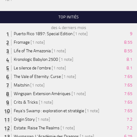
TOP INITIÉS
des 4 derniers mois
Puerto Rico 1897: Special Edition
[1 note]
9
Fromage
[1 note]
8.55
Life of The Amazonia
[1 note]
8.55
Kronologic Babylon 2500
[1 note]
8.1
Le silence de l'ombre
[1 note]
8.1
The Vale of Eternity: Curse
[1 note]
7.65
Maitshin
[1 note]
7.65
Wingspan: Extension Amériques
[1 note]
7.65
Crits & Tricks
[1 note]
7.65
Feya’s Swamp : exploration et stratégie
[1 note]
7.65
Origin Story
[1 note]
7.2
Estate: Raise The Realms
[1 note]
7.2
Wyrmspan: L'Académie des Dragons
[1 note]
6.75