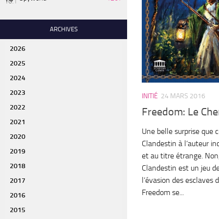
ARCHIVES
2026
2025
2024
2023
INITIÉ
24 MARS 2016
2022
Freedom: Le Che
2021
Une belle surprise que
2020
Clandestin à l’auteur i
2019
et au titre étrange. No
2018
Clandestin est un jeu 
l’évasion des esclaves 
2017
Freedom se...
2016
2015