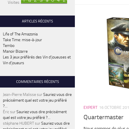
Visites:
ARTICLES RÉCENTS
Life of The Amazonia
Take Time: mise-à-jour
Tembo
Manoir Bizarre
Les 3 jeux préférés des Vin d’joueuses et
Vin d’joueurs
COMMENTAIRES RÉCENTS
Jean-Pierre Malisse
sur
Sauriez vous dire
précisément quel est votre jeu préféré
?…
EXPERT
16 OCTOBRE 20
Éric
sur
Sauriez vous dire précisément
Quartermaster
quel est votre jeu préféré ?…
stéphane HUBERT
sur
Sauriez vous dire
Nous sommes de plus en 