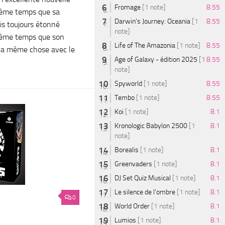
Fromage
[1 note]
8.55
ême temps que sa
Darwin's Journey: Oceania
[1
8.55
is toujours étonné
note]
 même temps que son
Life of The Amazonia
[1 note]
8.55
 la même chose avec le
Age of Galaxy - édition 2025
[1
8.55
note]
Spyworld
[1 note]
8.55
Tembo
[1 note]
8.55
Koi
[1 note]
8.1
Kronologic Babylon 2500
[1
8.1
note]
Borealis
[1 note]
8.1
Greenvaders
[1 note]
8.1
DJ Set Quiz Musical
[1 note]
8.1
Le silence de l'ombre
[1 note]
8.1
0
World Order
[1 note]
8.1
Lumios
[1 note]
8.1