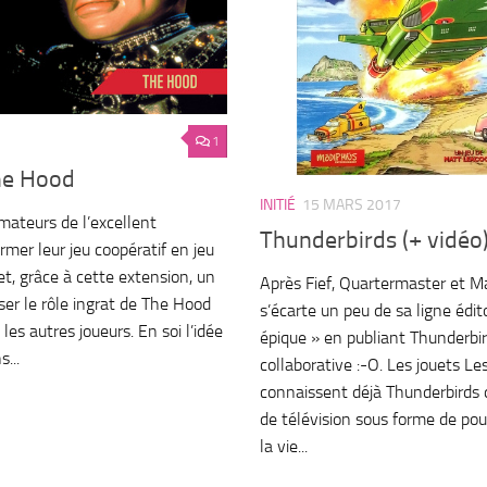
1
he Hood
INITIÉ
15 MARS 2017
ateurs de l’excellent
Thunderbirds (+ vidéo
mer leur jeu coopératif en jeu
et, grâce à cette extension, un
Après Fief, Quartermaster et 
ser le rôle ingrat de The Hood
s’écarte un peu de sa ligne édito
les autres joueurs. En soi l’idée
épique » en publiant Thunderbird
...
collaborative :-O. Les jouets Les 
connaissent déjà Thunderbirds 
de télévision sous forme de pou
la vie...