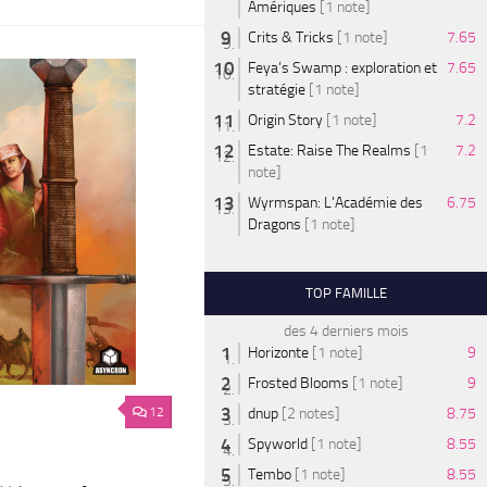
Amériques
[1 note]
Crits & Tricks
[1 note]
7.65
Feya’s Swamp : exploration et
7.65
stratégie
[1 note]
Origin Story
[1 note]
7.2
Estate: Raise The Realms
[1
7.2
note]
Wyrmspan: L'Académie des
6.75
Dragons
[1 note]
TOP FAMILLE
des 4 derniers mois
Horizonte
[1 note]
9
Frosted Blooms
[1 note]
9
12
dnup
[2 notes]
8.75
Spyworld
[1 note]
8.55
Tembo
[1 note]
8.55