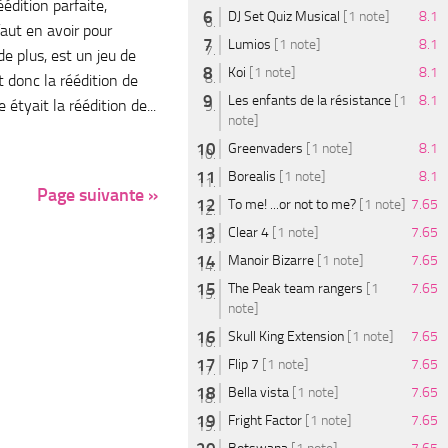
édition parfaite,
DJ Set Quiz Musical
[1 note]
8.1
faut en avoir pour
Lumios
[1 note]
8.1
de plus, est un jeu de
Koi
[1 note]
8.1
st donc la réédition de
Les enfants de la résistance
[1
8.1
étyait la réédition de...
note]
Greenvaders
[1 note]
8.1
Borealis
[1 note]
8.1
Page suivante »
To me! ...or not to me?
[1 note]
7.65
Clear 4
[1 note]
7.65
Manoir Bizarre
[1 note]
7.65
The Peak team rangers
[1
7.65
note]
Skull King Extension
[1 note]
7.65
Flip 7
[1 note]
7.65
Bella vista
[1 note]
7.65
Fright Factor
[1 note]
7.65