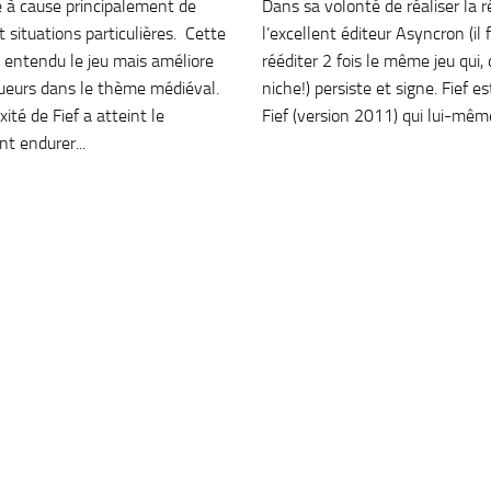
e à cause principalement de
Dans sa volonté de réaliser la ré
t situations particulières. Cette
l’excellent éditeur Asyncron (il 
n entendu le jeu mais améliore
rééditer 2 fois le même jeu qui, 
oueurs dans le thème médiéval.
niche!) persiste et signe. Fief e
ité de Fief a atteint le
Fief (version 2011) qui lui-même 
t endurer...