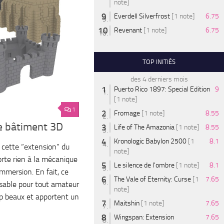
note]
Everdell Silverfrost
[1 note]
6.75
Revenant
[1 note]
6.75
TOP INITIÉS
des 4 derniers mois
Puerto Rico 1897: Special Edition
9
[1 note]
1
Fromage
[1 note]
8.55
de bâtiment 3D
Life of The Amazonia
[1 note]
8.55
Kronologic Babylon 2500
[1
8.1
r cette “extension” du
note]
orte rien à la mécanique
Le silence de l'ombre
[1 note]
8.1
immersion. En fait, ce
The Vale of Eternity: Curse
[1
7.65
sable pour tout amateur
note]
op beaux et apportent un
Maitshin
[1 note]
7.65
Wingspan: Extension
7.65