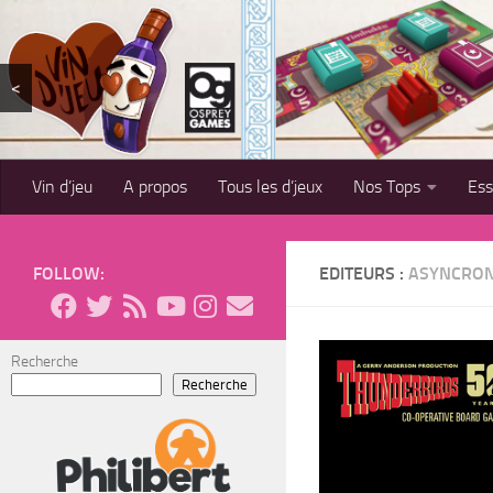
Skip to content
<
Vin d’jeu
A propos
Tous les d’jeux
Nos Tops
Es
FOLLOW:
EDITEURS :
ASYNCRO
Recherche
Recherche