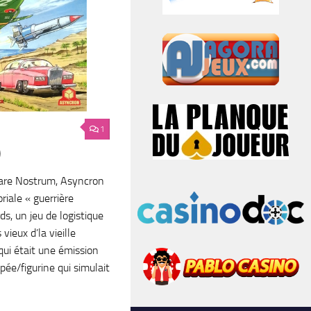
1
)
Mare Nostrum, Asyncron
riale « guerrière
s, un jeu de logistique
vieux d’la vieille
qui était une émission
pée/figurine qui simulait