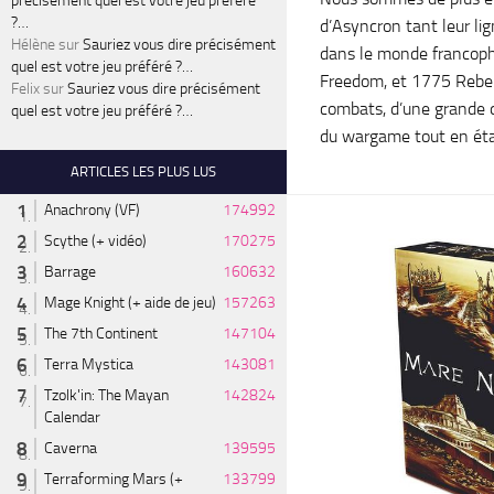
précisément quel est votre jeu préféré
?…
d’Asyncron tant leur lign
Hélène
sur
Sauriez vous dire précisément
dans le monde francoph
quel est votre jeu préféré ?…
Freedom, et 1775 Rebel
Felix
sur
Sauriez vous dire précisément
combats, d’une grande qu
quel est votre jeu préféré ?…
du wargame tout en étan
ARTICLES LES PLUS LUS
Anachrony (VF)
174992
Scythe (+ vidéo)
170275
Barrage
160632
Mage Knight (+ aide de jeu)
157263
The 7th Continent
147104
Terra Mystica
143081
Tzolk'in: The Mayan
142824
Calendar
Caverna
139595
Terraforming Mars (+
133799