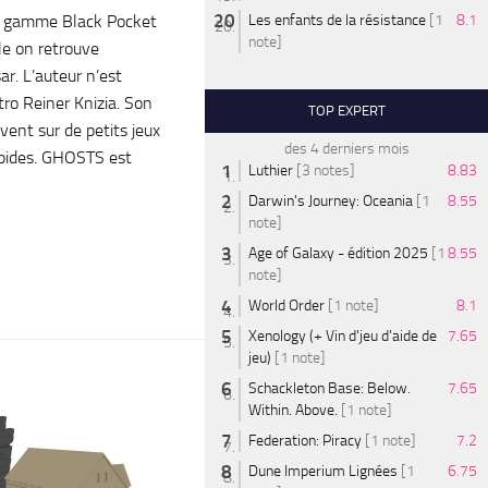
la gamme Black Pocket
Les enfants de la résistance
[1
8.1
note]
le on retrouve
ar. L’auteur n’est
ro Reiner Knizia. Son
TOP EXPERT
ent sur de petits jeux
des 4 derniers mois
apides. GHOSTS est
Luthier
[3 notes]
8.83
Darwin's Journey: Oceania
[1
8.55
note]
Age of Galaxy - édition 2025
[1
8.55
note]
World Order
[1 note]
8.1
Xenology (+ Vin d'jeu d'aide de
7.65
jeu)
[1 note]
Schackleton Base: Below.
7.65
Within. Above.
[1 note]
Federation: Piracy
[1 note]
7.2
Dune Imperium Lignées
[1
6.75