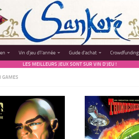
sen
Vin d’jeu d’l’année
Guide d’achat
Crowdfunding
LES MEILLEURS JEUX SONT SUR VIN D'JEU !
N GAMES