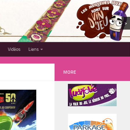
>
Vidéos
Liens
MORE