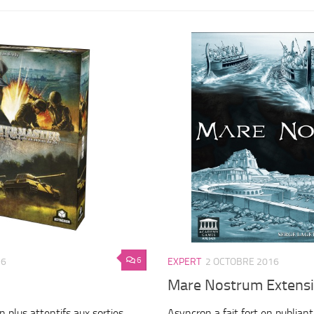
6
16
EXPERT
2 OCTOBRE 2016
Mare Nostrum Extensi
plus attentifs aux sorties
Asyncron a fait fort en publiant