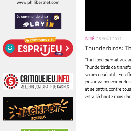
INITIÉ
26 AOÛT 2017
Thunderbirds: T
The Hood permet aux am
Thunderbirds de transfor
semi-coopératif. En eff
joueur va pouvoir endos
et se battra contre tous 
est alléchante mais dans