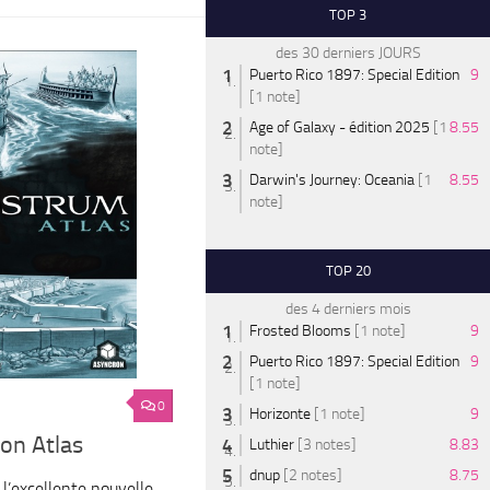
TOP 3
des 30 derniers JOURS
Puerto Rico 1897: Special Edition
9
[1 note]
Age of Galaxy - édition 2025
[1
8.55
note]
Darwin's Journey: Oceania
[1
8.55
note]
TOP 20
des 4 derniers mois
Frosted Blooms
[1 note]
9
Puerto Rico 1897: Special Edition
9
[1 note]
0
Horizonte
[1 note]
9
on Atlas
Luthier
[3 notes]
8.83
dnup
[2 notes]
8.75
 l’excellente nouvelle