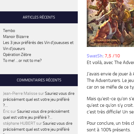
ARTICLES RÉCENTS
Tembo
Manoir Bizarre
Les 3 jeux préférés des Vin d’joueuses et
Vin d’joueurs
Opération Zèbre
SwatSh
:
7,5 /10
To me! …or not to me?
Et voilà, avec
The
Adve
J’avais envie de jouer à
The
Adventurers
. Le je
COMMENTAIRES RÉCENTS
car on se méfie de ce ty
Jean-Pierre Malisse
sur
Sauriez vous dire
Mais qu’est-ce qu’on s’
précisément quel est votre jeu préféré
qu’est ce qu’on s’y croit
?…
c’est très difficile! Un s
Éric
sur
Sauriez vous dire précisément
quel est votre jeu préféré ?…
Pour conclure, un très 
stéphane HUBERT
sur
Sauriez vous dire
sont à 100% présents.
précisément quel est votre jeu préféré