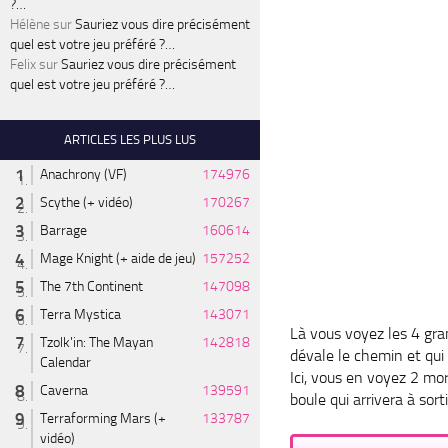
?…
Hélène
sur
Sauriez vous dire précisément
quel est votre jeu préféré ?…
Felix
sur
Sauriez vous dire précisément
quel est votre jeu préféré ?…
ARTICLES LES PLUS LUS
Anachrony (VF)
174976
Scythe (+ vidéo)
170267
Barrage
160614
Mage Knight (+ aide de jeu)
157252
The 7th Continent
147098
Terra Mystica
143071
Là vous voyez les 4 gra
Tzolk'in: The Mayan
142818
dévale
le chemin et qui 
Calendar
Ici, vous en voyez 2 mor
Caverna
139591
boule qui arrivera à sort
Terraforming Mars (+
133787
vidéo)