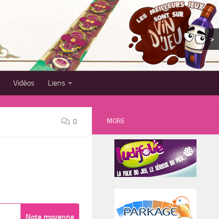
>
Vidéos
Liens
MORE
0
Note moyenne