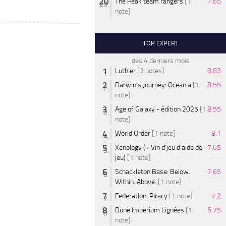
The Peak team rangers
[1
7.65
note]
TOP EXPERT
des 4 derniers mois
Luthier
[3 notes]
8.83
Darwin's Journey: Oceania
[1
8.55
note]
Age of Galaxy - édition 2025
[1
8.55
note]
World Order
[1 note]
8.1
Xenology (+ Vin d'jeu d'aide de
7.65
jeu)
[1 note]
Schackleton Base: Below.
7.65
Within. Above.
[1 note]
Federation: Piracy
[1 note]
7.2
Dune Imperium Lignées
[1
6.75
note]