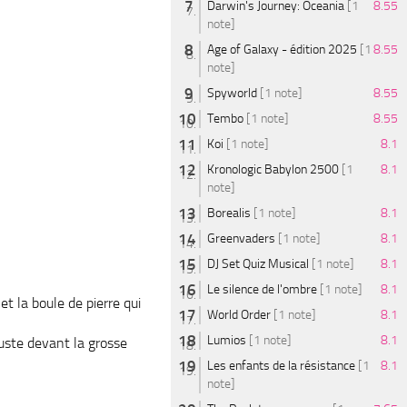
Darwin's Journey: Oceania
[1
8.55
note]
Age of Galaxy - édition 2025
[1
8.55
note]
Spyworld
[1 note]
8.55
Tembo
[1 note]
8.55
Koi
[1 note]
8.1
Kronologic Babylon 2500
[1
8.1
note]
Borealis
[1 note]
8.1
Greenvaders
[1 note]
8.1
DJ Set Quiz Musical
[1 note]
8.1
Le silence de l'ombre
[1 note]
8.1
 et la
boule
de pierre qui
World Order
[1 note]
8.1
Lumios
[1 note]
8.1
juste devant la grosse
Les enfants de la résistance
[1
8.1
note]