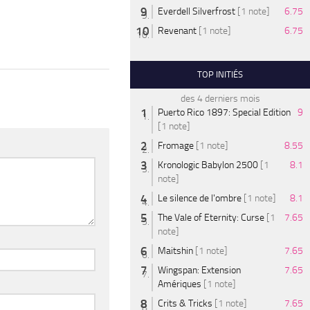
Everdell Silverfrost
[1 note]
6.75
Revenant
[1 note]
6.75
TOP INITIÉS
des 4 derniers mois
Puerto Rico 1897: Special Edition
9
[1 note]
Fromage
[1 note]
8.55
Kronologic Babylon 2500
[1
8.1
note]
Le silence de l'ombre
[1 note]
8.1
The Vale of Eternity: Curse
[1
7.65
note]
Maitshin
[1 note]
7.65
Wingspan: Extension
7.65
Amériques
[1 note]
Crits & Tricks
[1 note]
7.65