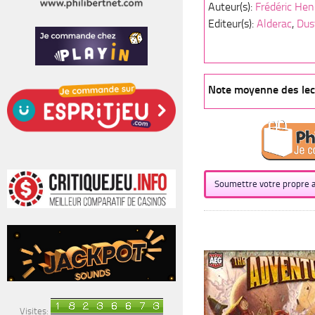
Auteur(s):
Frédéric Hen
Editeur(s):
Alderac
,
Dus
Note moyenne des lect
Soumettre votre propre a
Visites: