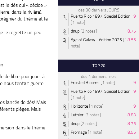
t le dés qui « décide »
des 30 derniers JOURS
rre, dans la rivière).
Puerto Rico 1897: Special Edition
9
imprégnier du thème et le
[1 note]
dnup
[2 notes]
8.75
je le regrette un peu.
Age of Galaxy - édition 2025
[1
8.55
note]
in.
TOP 20
e de libre pour jouer à
des 4 derniers mois
Frosted Blooms
[1 note]
9
e nous tentait guerre
Puerto Rico 1897: Special Edition
9
[1 note]
es lancés de dés! Mais
Horizonte
[1 note]
9
fférents pièges. Mais
Luthier
[3 notes]
8.83
dnup
[2 notes]
8.75
immersion dans le thème
Fromage
[1 note]
8.55