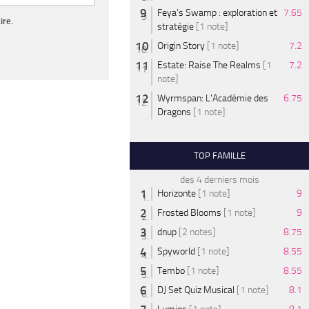
Feya’s Swamp : exploration et
7.65
ire.
stratégie
[1 note]
Origin Story
[1 note]
7.2
Estate: Raise The Realms
[1
7.2
note]
Wyrmspan: L'Académie des
6.75
Dragons
[1 note]
TOP FAMILLE
des 4 derniers mois
Horizonte
[1 note]
9
Frosted Blooms
[1 note]
9
dnup
[2 notes]
8.75
Spyworld
[1 note]
8.55
Tembo
[1 note]
8.55
DJ Set Quiz Musical
[1 note]
8.1