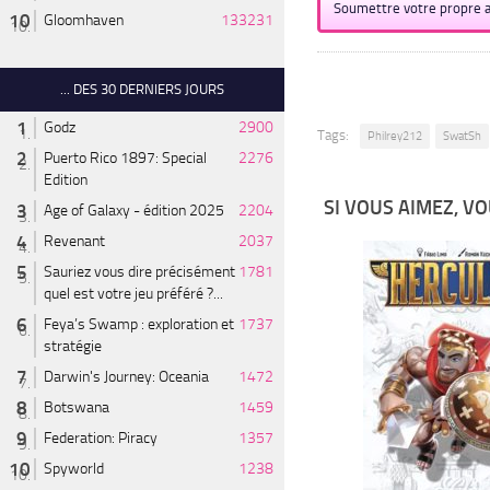
Soumettre votre propre a
Gloomhaven
133231
... DES 30 DERNIERS JOURS
Godz
2900
Tags:
Philrey212
SwatSh
Puerto Rico 1897: Special
2276
Edition
SI VOUS AIMEZ, VO
Age of Galaxy - édition 2025
2204
Revenant
2037
Sauriez vous dire précisément
1781
quel est votre jeu préféré ?...
Feya’s Swamp : exploration et
1737
stratégie
Darwin's Journey: Oceania
1472
Botswana
1459
Federation: Piracy
1357
Spyworld
1238