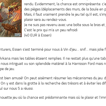
rendu. Evidemment, la chance est omniprésente: c’es
des pièges (déplacements des murs, de la boule en pie
Mais, il faut vraiment prendre le jeu tel qu’il est, s’
plaisir sera au rendez-vous.
Je ne suis pas revenu avec une boîte sous le bras et 
C’est le prix qui m’a un peu refroidi
(40 EUR à Essen)
nturers
,
Essen
s’est terminé pour nous à Vin
d’jeu
…
snif
… mais jolie f
Arkana
mais les tables étaient remplies. Il ne restait plus qu’une tabl
u nous
intriguait
vu son splendide matériel à la
Harrisson
Ford
mais n
pe de jeu.
est bien amusé! On peut aisément résumer les mécanismes du jeu: d
. On y est dans la grotte à la recherche des trésors et à éviter les di
eul sur nous 5 a réussi.
chouette jeu où la chance est
prédominante
mais où le plaisir et l’