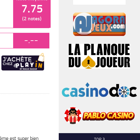
7.75
(2 notes)
-.--
hème est super bien
TOP 3