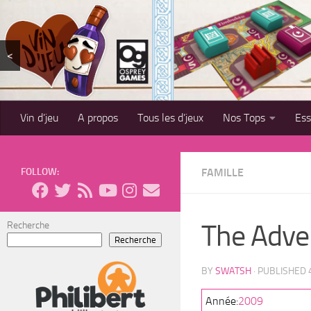
Skip to content
<
Vin d’jeu
A propos
Tous les d’jeux
Nos Tops
Es
FOLLOW:
FAMILLE
The Adve
Recherche
Recherche
BY
SWATSH
· PUBLISHED
Année:
2009