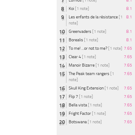
Lumios
[1 note]
8.1
Koi
[1 note]
8.1
Les enfants de la résistance
[1
8.1
note]
Greenvaders
[1 note]
8.1
Borealis
[1 note]
8.1
To me! ...or not to me?
[1 note]
7.65
Clear 4
[1 note]
7.65
Manoir Bizarre
[1 note]
7.65
The Peak team rangers
[1
7.65
note]
Skull King Extension
[1 note]
7.65
Flip 7
[1 note]
7.65
Bella vista
[1 note]
7.65
Fright Factor
[1 note]
7.65
Botswana
[1 note]
7.65