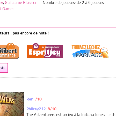
ry
,
Guillaume Blossier
Nombre de joueurs: de 2 à 6 joueurs
t Games
eurs : pas encore de note !
vis
Ren
:
/10
Philrey
212
:
8/10
The Adventurers est un jeu à la Indiana Jones. Le t