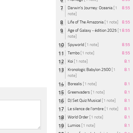
Darwin's Journey: Oceania
[1
8.55
note]
Life of The Amazonia
[1 note]
8.55
Age of Galaxy - édition 2025
[1
8.55
note]
Spyworld
[1 note]
8.55
Tembo
[1 note]
8.55
Koi
[1 note]
8.1
Kronologic Babylon 2500
[1
8.1
note]
Borealis
[1 note]
8.1
Greenvaders
[1 note]
8.1
DJ Set Quiz Musical
[1 note]
8.1
Le silence de l'ombre
[1 note]
8.1
World Order
[1 note]
8.1
Lumios
[1 note]
8.1