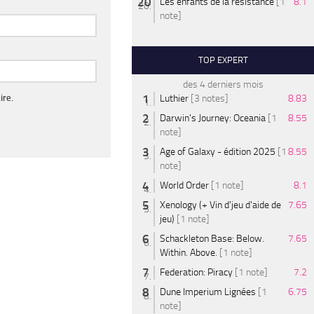
Les enfants de la résistance
[1
8.1
note]
TOP EXPERT
des 4 derniers mois
ire.
Luthier
[3 notes]
8.83
Darwin's Journey: Oceania
[1
8.55
note]
Age of Galaxy - édition 2025
[1
8.55
note]
World Order
[1 note]
8.1
Xenology (+ Vin d'jeu d'aide de
7.65
jeu)
[1 note]
Schackleton Base: Below.
7.65
Within. Above.
[1 note]
Federation: Piracy
[1 note]
7.2
Dune Imperium Lignées
[1
6.75
note]