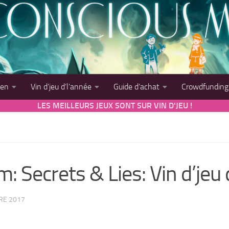
sen
Vin d’jeu d’l’année
Guide d’achat
Crowdfunding
LES MEILLEURS JEUX SONT SUR VIN D'JEU !
: Secrets & Lies: Vin d’jeu 
RE 2017