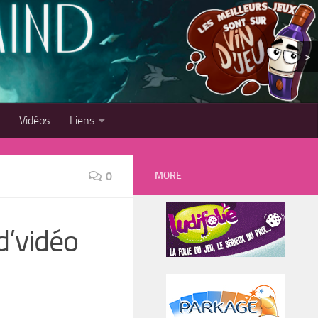
>
Vidéos
Liens
MORE
0
d’vidéo