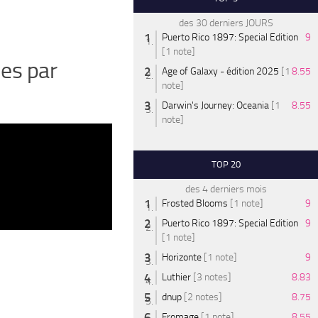
des 30 derniers JOURS
Puerto Rico 1897: Special Edition
9
[1 note]
ies par
Age of Galaxy - édition 2025
[1
8.55
note]
Darwin's Journey: Oceania
[1
8.55
note]
TOP 20
des 4 derniers mois
Frosted Blooms
[1 note]
9
Puerto Rico 1897: Special Edition
9
[1 note]
Horizonte
[1 note]
9
Luthier
[3 notes]
8.83
dnup
[2 notes]
8.75
Fromage
[1 note]
8.55