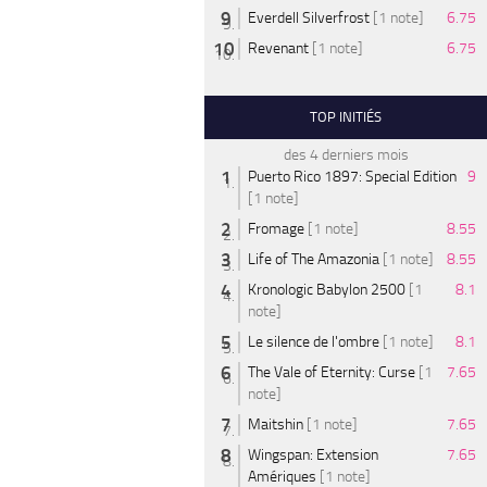
Everdell Silverfrost
[1 note]
6.75
Revenant
[1 note]
6.75
TOP INITIÉS
des 4 derniers mois
Puerto Rico 1897: Special Edition
9
[1 note]
Fromage
[1 note]
8.55
Life of The Amazonia
[1 note]
8.55
Kronologic Babylon 2500
[1
8.1
note]
Le silence de l'ombre
[1 note]
8.1
The Vale of Eternity: Curse
[1
7.65
note]
Maitshin
[1 note]
7.65
Wingspan: Extension
7.65
Amériques
[1 note]