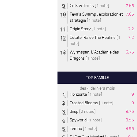
Crits & Tricks
[1 note]
7.65
Feya’s Swamp : exploration et
7.65
stratégie
[1 note]
Origin Story
[1 note]
7.2
Estate: Raise The Realms
[1
7.2
note]
Wyrmspan: L'Académie des
6.75
Dragons
[1 note]
TOP FAMILLE
des 4 derniers mois
Horizonte
[1 note]
9
Frosted Blooms
[1 note]
9
dnup
[2 notes]
8.75
Spyworld
[1 note]
8.55
Tembo
[1 note]
8.55