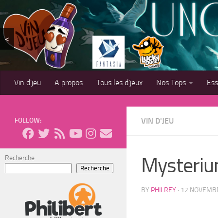
Skip to content
<
Vin d’jeu
A propos
Tous les d’jeux
Nos Tops
Es
FOLLOW:
VIN D'JEU
Mysterium
Recherche
Recherche
BY
PHILREY
·
12 NOVEMB