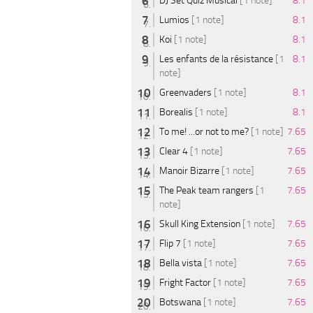
DJ Set Quiz Musical
[1 note]
8.1
Lumios
[1 note]
8.1
Koi
[1 note]
8.1
Les enfants de la résistance
[1
8.1
note]
Greenvaders
[1 note]
8.1
Borealis
[1 note]
8.1
To me! ...or not to me?
[1 note]
7.65
Clear 4
[1 note]
7.65
Manoir Bizarre
[1 note]
7.65
The Peak team rangers
[1
7.65
note]
Skull King Extension
[1 note]
7.65
Flip 7
[1 note]
7.65
Bella vista
[1 note]
7.65
Fright Factor
[1 note]
7.65
Botswana
[1 note]
7.65