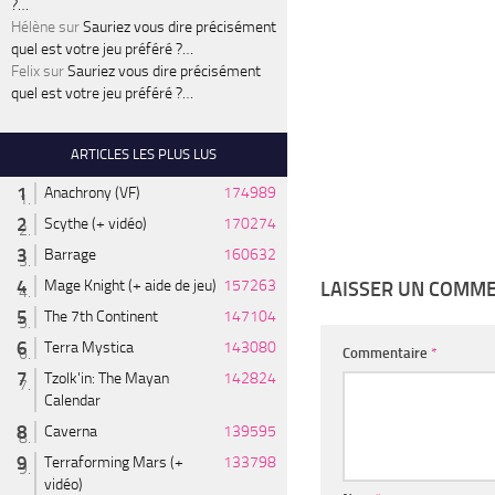
?…
Hélène
sur
Sauriez vous dire précisément
quel est votre jeu préféré ?…
Felix
sur
Sauriez vous dire précisément
quel est votre jeu préféré ?…
ARTICLES LES PLUS LUS
Anachrony (VF)
174989
Scythe (+ vidéo)
170274
Barrage
160632
Mage Knight (+ aide de jeu)
157263
LAISSER UN COMM
The 7th Continent
147104
Terra Mystica
143080
Commentaire
*
Tzolk'in: The Mayan
142824
Calendar
Caverna
139595
Terraforming Mars (+
133798
vidéo)