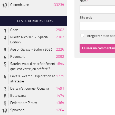
Nom
*
Gloomhaven
133235
Site web
... DES 30 DERNIERS JOURS
Godz
2902
Enregistrer mon nom
Puerto Rico 1897: Special
2307
Edition
Age of Galaxy - édition 2025
2226
Revenant
2052
Sauriez vous dire précisément
1854
quel est votre jeu préféré ?...
Feya’s Swamp : exploration et
1779
stratégie
Darwin's Journey: Oceania
1491
Botswana
1474
Federation: Piracy
1365
Spyworld
1264