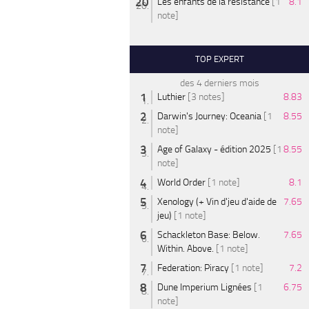
Les enfants de la résistance
[1
8.1
note]
TOP EXPERT
des 4 derniers mois
Luthier
[3 notes]
8.83
Darwin's Journey: Oceania
[1
8.55
note]
Age of Galaxy - édition 2025
[1
8.55
note]
World Order
[1 note]
8.1
Xenology (+ Vin d'jeu d'aide de
7.65
jeu)
[1 note]
Schackleton Base: Below.
7.65
Within. Above.
[1 note]
Federation: Piracy
[1 note]
7.2
Dune Imperium Lignées
[1
6.75
note]