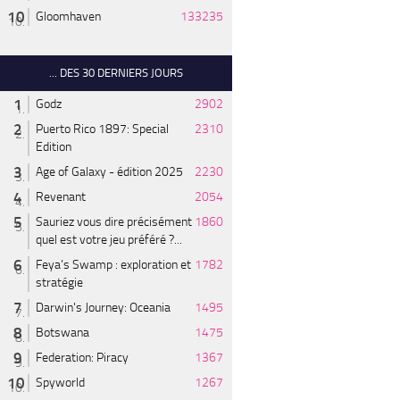
Gloomhaven
133235
... DES 30 DERNIERS JOURS
Godz
2902
Puerto Rico 1897: Special
2310
Edition
Age of Galaxy - édition 2025
2230
Revenant
2054
Sauriez vous dire précisément
1860
quel est votre jeu préféré ?...
Feya’s Swamp : exploration et
1782
stratégie
Darwin's Journey: Oceania
1495
Botswana
1475
Federation: Piracy
1367
Spyworld
1267