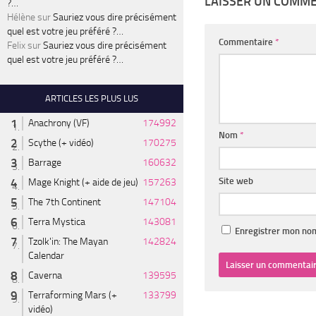
LAISSER UN COMM
?…
Hélène
sur
Sauriez vous dire précisément
quel est votre jeu préféré ?…
Commentaire
*
Felix
sur
Sauriez vous dire précisément
quel est votre jeu préféré ?…
ARTICLES LES PLUS LUS
Anachrony (VF)
174992
Nom
*
Scythe (+ vidéo)
170275
Barrage
160632
Site web
Mage Knight (+ aide de jeu)
157263
The 7th Continent
147104
Terra Mystica
143081
Enregistrer mon nom
Tzolk'in: The Mayan
142824
Calendar
Caverna
139595
Terraforming Mars (+
133799
vidéo)