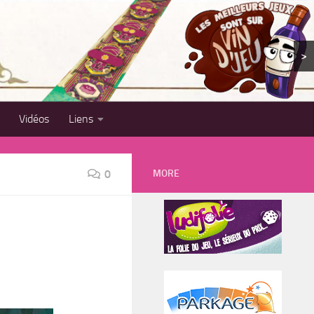
>
Vidéos
Liens
MORE
0