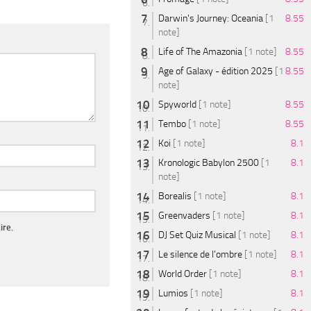
Darwin's Journey: Oceania
[1
8.55
note]
Life of The Amazonia
[1 note]
8.55
Age of Galaxy - édition 2025
[1
8.55
note]
Spyworld
[1 note]
8.55
Tembo
[1 note]
8.55
Koi
[1 note]
8.1
Kronologic Babylon 2500
[1
8.1
note]
Borealis
[1 note]
8.1
Greenvaders
[1 note]
8.1
ire.
DJ Set Quiz Musical
[1 note]
8.1
Le silence de l'ombre
[1 note]
8.1
World Order
[1 note]
8.1
Lumios
[1 note]
8.1