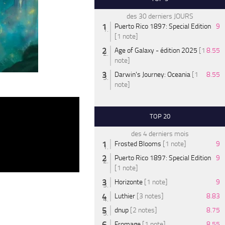
des 30 derniers JOURS
Puerto Rico 1897: Special Edition
9
[1 note]
Age of Galaxy - édition 2025
[1
8.55
note]
Darwin's Journey: Oceania
[1
8.55
note]
TOP 20
des 4 derniers mois
Frosted Blooms
[1 note]
9
Puerto Rico 1897: Special Edition
9
[1 note]
Horizonte
[1 note]
9
Luthier
[3 notes]
8.83
dnup
[2 notes]
8.75
Fromage
[1 note]
8.55