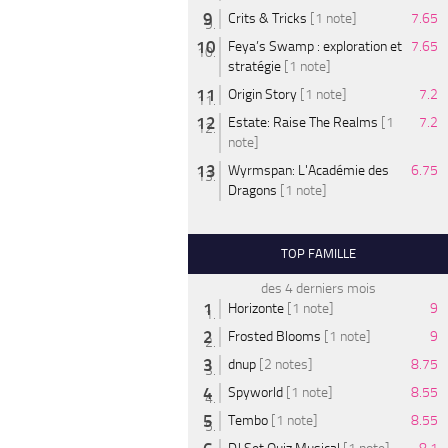
Crits & Tricks
[1 note]
7.65
Feya’s Swamp : exploration et
7.65
stratégie
[1 note]
Origin Story
[1 note]
7.2
Estate: Raise The Realms
[1
7.2
note]
Wyrmspan: L'Académie des
6.75
Dragons
[1 note]
TOP FAMILLE
des 4 derniers mois
Horizonte
[1 note]
9
Frosted Blooms
[1 note]
9
dnup
[2 notes]
8.75
Spyworld
[1 note]
8.55
Tembo
[1 note]
8.55