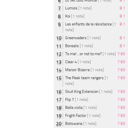
DJ Set Quiz Musical
[1 note]
8.1
Lumios
[1 note]
8.1
Koi
[1 note]
8.1
Les enfants de la résistance
[1
8.1
note]
Greenvaders
[1 note]
8.1
Borealis
[1 note]
8.1
To me! ...or not to me?
[1 note]
7.65
Clear 4
[1 note]
7.65
Manoir Bizarre
[1 note]
7.65
The Peak team rangers
[1
7.65
note]
Skull King Extension
[1 note]
7.65
Flip 7
[1 note]
7.65
Bella vista
[1 note]
7.65
Fright Factor
[1 note]
7.65
Botswana
[1 note]
7.65