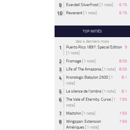
Everdell Silverfrost
[1 note]
6.75
Revenant
[1 note]
6.75
TOP INITIÉS
des 4 derniers mois
Puerto Rico 1897: Special Edition
9
[1 note]
Fromage
[1 note]
8.55
Life of The Amazonia
[1 note]
8.55
Kronologic Babylon 2500
[1
8.1
note]
Le silence de l'ombre
[1 note]
8.1
The Vale of Eternity: Curse
[1
7.65
note]
Maitshin
[1 note]
7.65
Wingspan: Extension
7.65
Amériques
[1 note]