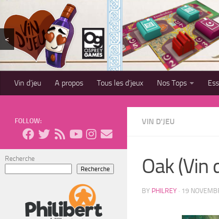
Skip to content
<
Vin d’jeu
A propos
Tous les d’jeux
Nos Tops
Es
FOLLOW:
VIN D'JEU
Oak (Vin d
Recherche
Recherche
BY
PHILREY
·
19 NOVEMB