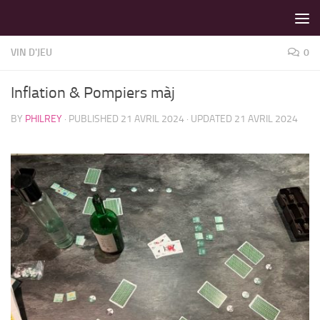
LES MEILLEURS JEUX SONT SUR VIN D'JEU !
Skip to content
VIN D'JEU
0
Inflation & Pompiers màj
BY
PHILREY
· PUBLISHED
21 AVRIL 2024
· UPDATED
21 AVRIL 2024