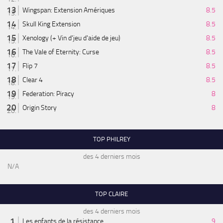
Wingspan: Extension Amériques
8.5
Skull King Extension
8.5
Xenology (+ Vin d'jeu d'aide de jeu)
8.5
The Vale of Eternity: Curse
8.5
Flip 7
8.5
Clear 4
8.5
Federation: Piracy
8
Origin Story
8
TOP PHILREY
des 4 derniers mois
N/A
TOP CLAIRE
des 4 derniers mois
Les enfants de la résistance
9