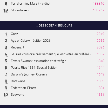
Terraforming Mars (+ vidéo)
133810
Gloomhaven
133252
... DES 30 DERNIERS JOURS
Godz
2919
Age of Galaxy - édition 2025
2292
Revenant
2095
Sauriez vous dire précisément quel est votre jeu préféré ?...
1967
Feya’s Swamp : exploration et stratégie
1818
Puerto Rico 1897: Special Edition
1744
Darwin's Journey: Oceania
1549
Botswana
1509
Federation: Piracy
1381
Spyworld
1331