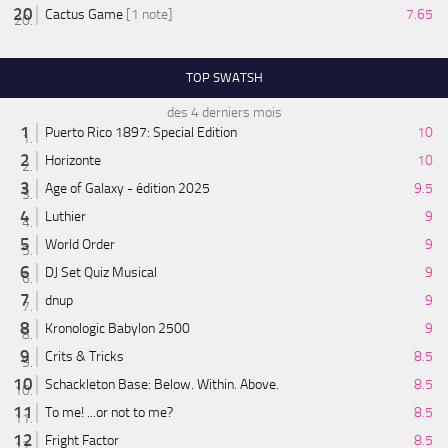
Cactus Game
[1 note]
7.65
TOP SWATSH
des 4 derniers mois
Puerto Rico 1897: Special Edition
10
Horizonte
10
Age of Galaxy - édition 2025
9.5
Luthier
9
World Order
9
DJ Set Quiz Musical
9
dnup
9
Kronologic Babylon 2500
9
Crits & Tricks
8.5
Schackleton Base: Below. Within. Above.
8.5
To me! ...or not to me?
8.5
Fright Factor
8.5