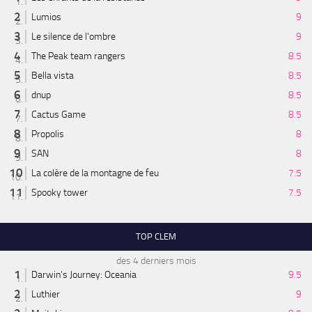
Lumios
9
Le silence de l'ombre
9
The Peak team rangers
8.5
Bella vista
8.5
dnup
8.5
Cactus Game
8.5
Propolis
8
SAN
8
La colère de la montagne de feu
7.5
Spooky tower
7.5
TOP CLEM
des 4 derniers mois
Darwin's Journey: Oceania
9.5
Luthier
9