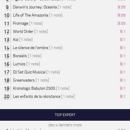
Darwin's Journey: Oceania
[1 note]
8.55
Life of The Amazonia
[1 note]
8.55
Fromage
[1 note]
8.55
World Order
[1 note]
8.1
Koi
[1 note]
8.1
Le silence de l'ombre
[1 note]
8.1
Borealis
[1 note]
8.1
Lumios
[1 note]
8.1
DJ Set Quiz Musical
[1 note]
8.1
Greenvaders
[1 note]
8.1
Kronologic Babylon 2500
[1 note]
8.1
Les enfants de la résistance
[1 note]
8.1
TOP EXPERT
des 4 derniers mois