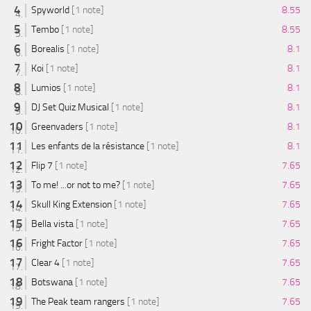
Spyworld
[1 note]
8.55
Tembo
[1 note]
8.55
Borealis
[1 note]
8.1
Koi
[1 note]
8.1
Lumios
[1 note]
8.1
DJ Set Quiz Musical
[1 note]
8.1
Greenvaders
[1 note]
8.1
Les enfants de la résistance
[1 note]
8.1
Flip 7
[1 note]
7.65
To me! ...or not to me?
[1 note]
7.65
Skull King Extension
[1 note]
7.65
Bella vista
[1 note]
7.65
Fright Factor
[1 note]
7.65
Clear 4
[1 note]
7.65
Botswana
[1 note]
7.65
The Peak team rangers
[1 note]
7.65