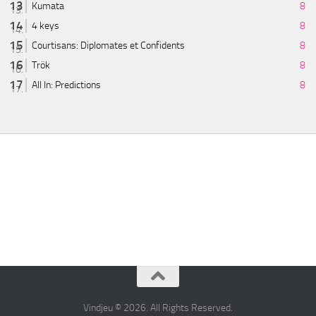
Kumata
8
4 keys
8
Courtisans: Diplomates et Confidents
8
Trök
8
All In: Predictions
8
Vindjeu © 2026. All Rights Reserved.