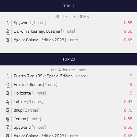
TOP 3
des 30 derniers JOURS
Spyworld
[1 note]
8.55
Darwin's Journey: Oceania
[1 note]
8.55
Age of Galaxy - édition 2025
[1 note]
8.55
TOP 20
des 4 derniers mois
Puerto Rico 1897: Special Edition
[1 note]
9
Frosted Blooms
[1 note]
9
Horizonte
[1 note]
9
Luthier
[3 notes]
8.83
dnup
[2 notes]
8.75
Tembo
[1 note]
8.55
Spyworld
[1 note]
8.55
Age of Galaxy - édition 2025
[1 note]
8.55