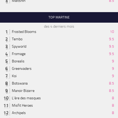
Maitshin
8.5
TOP MARTINE
des 4 derniers mois
Frosted Blooms
10
Tembo
9.5
Spyworld
9.5
Fromage
9.5
Borealis
9
Greenvaders
9
Koi
9
Botswana
8.5
Manoir Bizarre
8.5
L'ère des masques
8
Misfit Heroes
8
Archipels
8