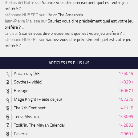
Burtos del Butre
sur
Sauriez vous dire précisément quel est votre jeu
préféré ?…
stéphane HUBERT
sur
Life of The Amazonia
Jean-Pierre Malisse
sur
Sauriez vous dire précisément quel est votre jeu
préféré ?…
Éric
sur
Sauriez vous dire précisément quel est votre jeu préféré ?…
stéphane HUBERT
sur
Sauriez vous dire précisément quel est votre jeu
préféré ?…
ARTICLES LES PLUS LUS
Anachrony (VF)
175019
Scythe (+ vidéo)
170291
Barrage
160671
Mage Knight (+ aide de jeu)
157279
The 7th Continent
147118
Terra Mystica
143099
Tzolk'in: The Mayan Calendar
142832
Caverna
139601