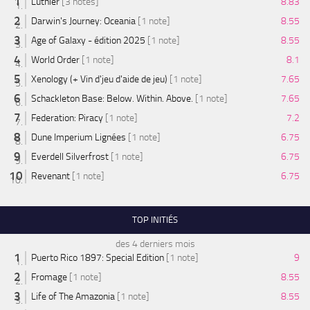
Luthier
[3 notes]
8.83
Darwin's Journey: Oceania
[1 note]
8.55
Age of Galaxy - édition 2025
[1 note]
8.55
World Order
[1 note]
8.1
Xenology (+ Vin d'jeu d'aide de jeu)
[1 note]
7.65
Schackleton Base: Below. Within. Above.
[1 note]
7.65
Federation: Piracy
[1 note]
7.2
Dune Imperium Lignées
[1 note]
6.75
Everdell Silverfrost
[1 note]
6.75
Revenant
[1 note]
6.75
TOP INITIÉS
des 4 derniers mois
Puerto Rico 1897: Special Edition
[1 note]
9
Fromage
[1 note]
8.55
Life of The Amazonia
[1 note]
8.55