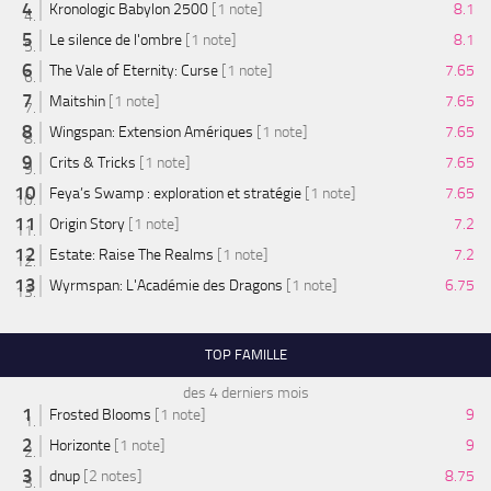
Kronologic Babylon 2500
[1 note]
8.1
Le silence de l'ombre
[1 note]
8.1
The Vale of Eternity: Curse
[1 note]
7.65
Maitshin
[1 note]
7.65
Wingspan: Extension Amériques
[1 note]
7.65
Crits & Tricks
[1 note]
7.65
Feya’s Swamp : exploration et stratégie
[1 note]
7.65
Origin Story
[1 note]
7.2
Estate: Raise The Realms
[1 note]
7.2
Wyrmspan: L'Académie des Dragons
[1 note]
6.75
TOP FAMILLE
des 4 derniers mois
Frosted Blooms
[1 note]
9
Horizonte
[1 note]
9
dnup
[2 notes]
8.75