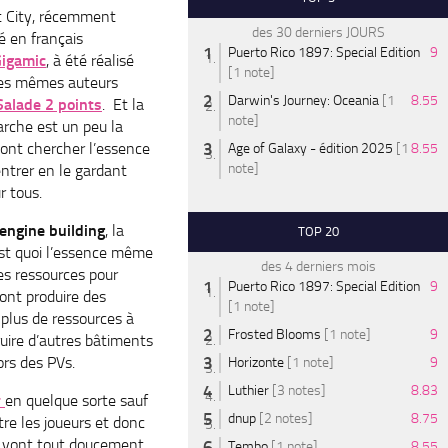
t City, récemment
des 30 derniers JOURS
é en français
Puerto Rico 1897: Special Edition
9
igamic
, à été réalisé
[1 note]
les mêmes auteurs
Darwin's Journey: Oceania
[1
8.55
Salade 2 points
. Et la
note]
rche est un peu la
vont chercher l’essence
Age of Galaxy - édition 2025
[1
8.55
note]
ntrer en le gardant
r tous.
engine building
, la
TOP 20
est quoi l’essence même
des 4 derniers mois
es ressources pour
Puerto Rico 1897: Special Edition
9
ont produire des
[1 note]
plus de ressources à
Frosted Blooms
[1 note]
9
ruire d’autres bâtiments
ors des PVs.
Horizonte
[1 note]
9
Luthier
[3 notes]
8.83
r
en quelque sorte sauf
dnup
[2 notes]
8.75
ntre les joueurs et donc
s vont tout doucement
Tembo
[1 note]
8.55