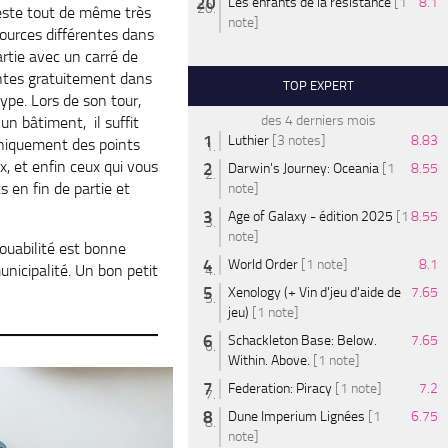
Les enfants de la résistance
[1
8.1
reste tout de même très
note]
ssources différentes dans
rtie avec un carré de
entes gratuitement dans
TOP EXPERT
ype. Lors de son tour,
des 4 derniers mois
 un bâtiment, il suffit
Luthier
[3 notes]
8.83
 uniquement des points
, et enfin ceux qui vous
Darwin's Journey: Oceania
[1
8.55
s en fin de partie et
note]
Age of Galaxy - édition 2025
[1
8.55
note]
jouabilité est bonne
World Order
[1 note]
8.1
nicipalité. Un bon petit
Xenology (+ Vin d'jeu d'aide de
7.65
jeu)
[1 note]
Schackleton Base: Below.
7.65
Within. Above.
[1 note]
Federation: Piracy
[1 note]
7.2
Dune Imperium Lignées
[1
6.75
note]