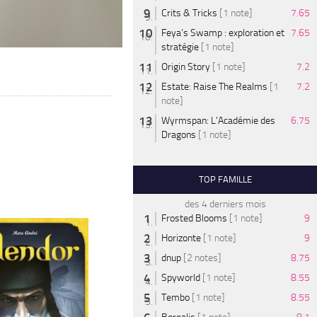
Crits & Tricks
[1 note]
7.65
Feya’s Swamp : exploration et
7.65
stratégie
[1 note]
Origin Story
[1 note]
7.2
Estate: Raise The Realms
[1
7.2
note]
Wyrmspan: L'Académie des
6.75
Dragons
[1 note]
TOP FAMILLE
des 4 derniers mois
Frosted Blooms
[1 note]
9
Horizonte
[1 note]
9
dnup
[2 notes]
8.75
Spyworld
[1 note]
8.55
Tembo
[1 note]
8.55