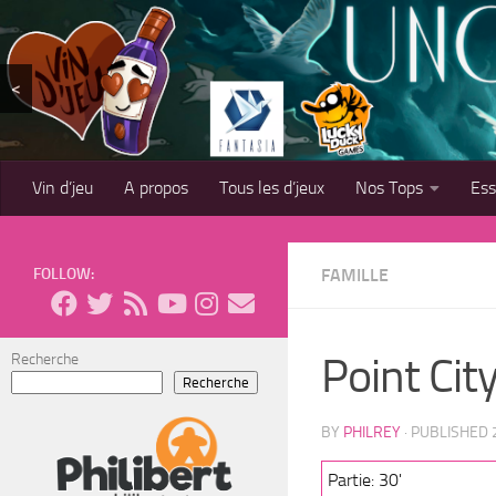
Skip to content
<
Vin d’jeu
A propos
Tous les d’jeux
Nos Tops
Es
FOLLOW:
FAMILLE
Point Cit
Recherche
Recherche
BY
PHILREY
· PUBLISHED
Partie: 30'