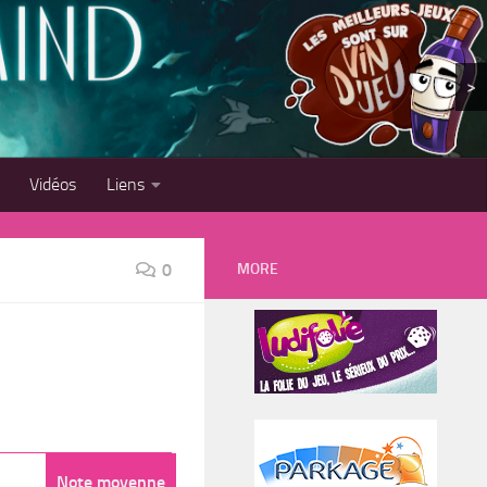
>
Vidéos
Liens
MORE
0
Note moyenne