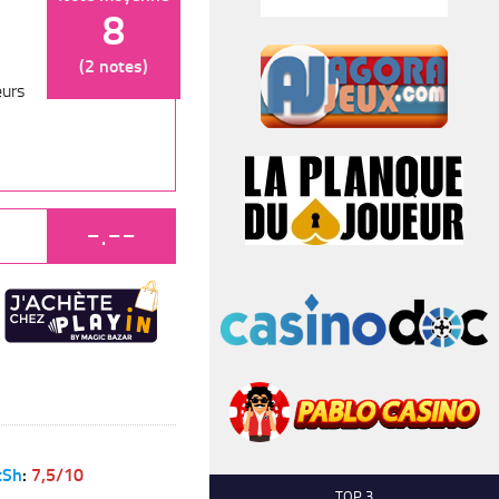
8
(2 notes)
eurs
-.--
tSh
:
7,5/10
TOP 3