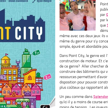
Poin
publi
par
G
par 
que
déma
même avec ces deux jeux: ils 
même du genre pour s’y conce
simple, épuré et abordable pou
Dans Point City, le genre est l’
construction de moteur. Et c’
de ce genre? Aller chercher d
construire des bâtiments qui v
ressources permettant d’avoir 
disposition pour pouvoir const
plus coûteux qui rapportent al
Un peu comme dans
Splendo
qu’ici il y a moins de course e
moins de tension. Les joueur