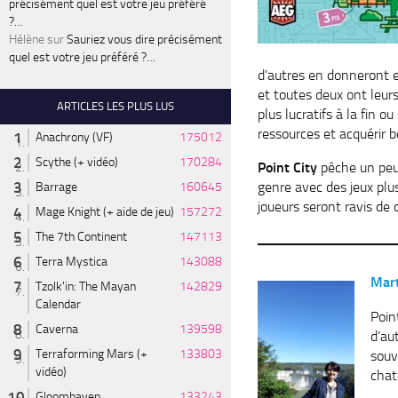
précisément quel est votre jeu préféré
?…
Hélène
sur
Sauriez vous dire précisément
quel est votre jeu préféré ?…
d’autres en donneront 
et toutes deux ont leur
ARTICLES LES PLUS LUS
plus lucratifs à la fin 
ressources et acquérir
Anachrony (VF)
175012
Scythe (+ vidéo)
170284
Point City
pêche un peu 
genre avec des jeux plu
Barrage
160645
joueurs seront ravis de 
Mage Knight (+ aide de jeu)
157272
The 7th Continent
147113
Terra Mystica
143088
M
ar
Tzolk'in: The Mayan
142829
Calendar
Poin
Caverna
139598
d’au
Terraforming Mars (+
133803
souv
vidéo)
chat
Gloomhaven
133243