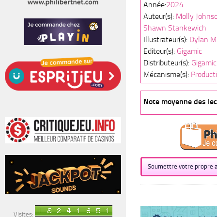
Année:
2024
Auteur(s):
Molly Johns
Shawn Stankewich
Illustrateur(s):
Dylan M
Editeur(s):
Gigamic
Distributeur(s):
Gigamic
Mécanisme(s):
Product
Note moyenne des lect
Soumettre votre propre a
Visites: