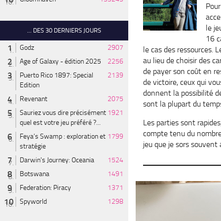
Pour
acce
le j
... DES 30 DERNIERS JOURS
16 c
Godz
2907
le cas des ressources. L
au lieu de choisir des ca
Age of Galaxy - édition 2025
2256
de payer son coût en re
Puerto Rico 1897: Special
2139
de victoire, ceux qui v
Edition
donnent la possibilité d
Revenant
2075
sont la plupart du temp
Sauriez vous dire précisément
1921
Les parties sont rapides
quel est votre jeu préféré ?...
compte tenu du nombre d
Feya’s Swamp : exploration et
1799
jeu que je sors souvent 
stratégie
Darwin's Journey: Oceania
1524
Botswana
1491
Federation: Piracy
1371
Spyworld
1298