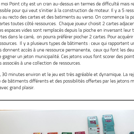
 moi Point city est un cran au-dessus en termes de difficulté mais 
ssible pour qui veut s’initier à la construction de moteur. Il y a 5 re
eu au recto des cartes et des batiments au verso. On commence la pa
artes toutes côté ressources. Chaque joueur choisit 2 cartes adjac
es espaces vides sont remplacés depuis la pioche en inversant leur t
rtes dans le carré, on pourra préférer piocher 2 cartes. Pour acquérir
ssources. Il y a plusieurs types de bâtiments : ceux qui rapportent
ous donnent accès à une ressource permanente, ceux qui font les deux
e gagner un jeton municipalité. Ces jetons vous font scorer des point
s associés à une collection de ressources.
, 30 minutes environ et le jeu est très agréable et dynamique. La re
e bâtiments différents et des possibilités offertes par les jetons mu
avec grand plaisir.