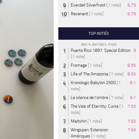
Everdell Silverfrost
[1 note]
6.75
Revenant
[1 note]
6.75
TOP INITIÉS
des 4 derniers mois
Puerto Rico 1897: Special Edition
9
[1 note]
Fromage
[1 note]
8.55
Life of The Amazonia
[1 note]
8.55
Kronologic Babylon 2500
[1
8.1
note]
Le silence de l'ombre
[1 note]
8.1
The Vale of Eternity: Curse
[1
7.65
note]
Maitshin
[1 note]
7.65
Wingspan: Extension
7.65
Amériques
[1 note]