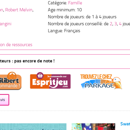
Catégorie:
Famille
on
,
Robert Melvin
,
Age minimum: 10
Nombre de joueurs: de 1 à 4 joueurs
angini
Nombre de joueurs conseillé: de
2
,
3
,
4
jou
Langue: Français
ion de ressources
eurs : pas encore de note !
vis
Swa