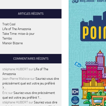
ARTICLES RÉCENTS
Trait Cool
Life of The Amazonia
Take Time: mise-à-jour
Tembo
Manoir Bizarre
COMMENTAIRES RÉCENTS
stéphane HUBERT
sur
Life of The
Amazonia
Jean-Pierre Malisse
sur
Sauriez vous dire
précisément quel est votre jeu préféré
?…
Éric
sur
Sauriez vous dire précisément
quel est votre jeu préféré ?…
stéphane HUBERT
sur
Sauriez vous dire