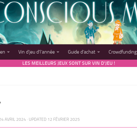
sen
Vin d’jeu d’l’année
Guide d’achat
Crowdfunding
LES MEILLEURS JEUX SONT SUR VIN D'JEU !
y
24 AVRIL 2024
· UPDATED
12 FÉVRIER 2025