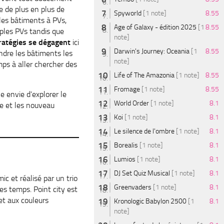
e de plus en plus de
Spyworld
[1 note]
8.55
 les bâtiments à PVs,
Age of Galaxy - édition 2025
[1
8.55
mples PVs tandis que
note]
ratégies se dégagent
ici
Darwin's Journey: Oceania
[1
8.55
ndre les bâtiments les
note]
mps à aller chercher des
Life of The Amazonia
[1 note]
8.55
Fromage
[1 note]
8.55
 envie d’explorer le
World Order
[1 note]
8.1
me et les nouveau
Koi
[1 note]
8.1
Le silence de l'ombre
[1 note]
8.1
Borealis
[1 note]
8.1
Lumios
[1 note]
8.1
DJ Set Quiz Musical
[1 note]
8.1
ic et réalisé par un trio
Greenvaders
[1 note]
8.1
ues temps. Point city est
et aux couleurs
Kronologic Babylon 2500
[1
8.1
note]