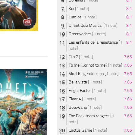
Borealis
[1 note]
8.1
Koi
[1 note]
8.1
Lumios
[1 note]
8.1
DJ Set Quiz Musical
[1 note]
8.1
Greenvaders
[1 note]
8.1
Les enfants de la résistance
[1
8.1
note]
Flip 7
[1 note]
7.65
To me! ...or not to me?
[1 note]
7.65
Skull King Extension
[1 note]
7.65
Bella vista
[1 note]
7.65
Fright Factor
[1 note]
7.65
Clear 4
[1 note]
7.65
Botswana
[1 note]
7.65
The Peak team rangers
[1
7.65
note]
Cactus Game
[1 note]
7.65