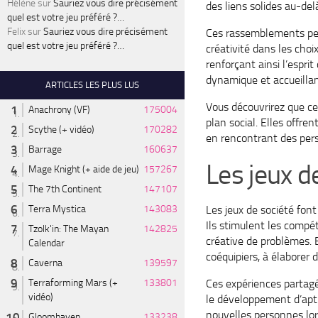
Hélène
sur
Sauriez vous dire précisément
des liens solides au-del
quel est votre jeu préféré ?…
Felix
sur
Sauriez vous dire précisément
Ces rassemblements perm
quel est votre jeu préféré ?…
créativité dans les choi
renforçant ainsi l’espr
dynamique et accueillant
ARTICLES LES PLUS LUS
Vous découvrirez que ce
Anachrony (VF)
175004
plan social. Elles offre
Scythe (+ vidéo)
170282
en rencontrant des per
Barrage
160637
Les jeux d
Mage Knight (+ aide de jeu)
157267
The 7th Continent
147107
Les jeux de société font
Terra Mystica
143083
Ils stimulent les compét
Tzolk'in: The Mayan
142825
créative de problèmes. 
Calendar
coéquipiers, à élaborer
Caverna
139597
Terraforming Mars (+
133801
Ces expériences partag
vidéo)
le développement d’apti
nouvelles personnes lor
Gloomhaven
133238