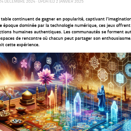
24 DÉCEMBRE 2024
· UPDATED
2 JANVIER 2025
r table continuent de gagner en popularité, captivant l’imaginati
ne époque dominée par la technologie numérique, ces jeux offren
ractions humaines authentiques. Les communautés se forment aut
spaces de rencontre où chacun peut partager son enthousiasme
it cette expérience.