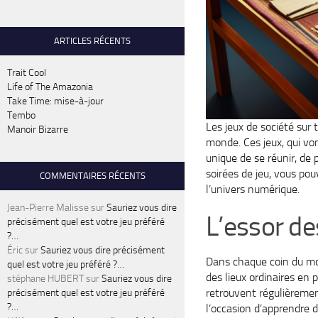
ARTICLES RÉCENTS
Trait Cool
Life of The Amazonia
Take Time: mise-à-jour
Tembo
Les jeux de société sur 
Manoir Bizarre
monde. Ces jeux, qui vo
unique de se réunir, de 
soirées de jeu, vous po
COMMENTAIRES RÉCENTS
l’univers numérique.
Jean-Pierre Malisse
sur
Sauriez vous dire
L’essor d
précisément quel est votre jeu préféré
?…
Éric
sur
Sauriez vous dire précisément
Dans chaque coin du mo
quel est votre jeu préféré ?…
des lieux ordinaires en 
stéphane HUBERT
sur
Sauriez vous dire
retrouvent régulièreme
précisément quel est votre jeu préféré
?…
l’occasion d’apprendre d