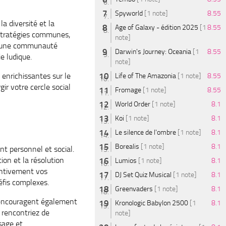
Spyworld
[1 note]
8.55
a diversité et la
Age of Galaxy - édition 2025
[1
8.55
s stratégies communes,
note]
er une communauté
Darwin's Journey: Oceania
[1
8.55
e ludique.
note]
enrichissantes sur le
Life of The Amazonia
[1 note]
8.55
ir votre cercle social
Fromage
[1 note]
8.55
World Order
[1 note]
8.1
Koi
[1 note]
8.1
Le silence de l'ombre
[1 note]
8.1
Borealis
[1 note]
8.1
ent personnel et social.
ion et la résolution
Lumios
[1 note]
8.1
tentivement vos
DJ Set Quiz Musical
[1 note]
8.1
éfis complexes.
Greenvaders
[1 note]
8.1
 encouragent également
Kronologic Babylon 2500
[1
8.1
 rencontriez de
note]
sage et