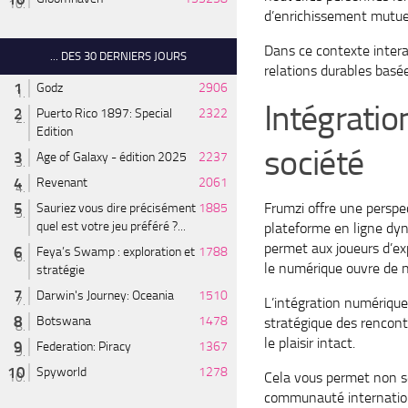
d’enrichissement mutue
Dans ce contexte intera
... DES 30 DERNIERS JOURS
relations durables basée
Godz
2906
Intégratio
Puerto Rico 1897: Special
2322
Edition
société
Age of Galaxy - édition 2025
2237
Revenant
2061
Frumzi offre une perspec
Sauriez vous dire précisément
1885
quel est votre jeu préféré ?...
plateforme en ligne dyn
permet aux joueurs d’exp
Feya’s Swamp : exploration et
1788
le numérique ouvre de no
stratégie
Darwin's Journey: Oceania
1510
L’intégration numérique
Botswana
1478
stratégique des rencont
le plaisir intact.
Federation: Piracy
1367
Spyworld
1278
Cela vous permet non se
communauté internationa