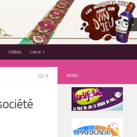
>
Vidéos
Liens
MORE
0
société