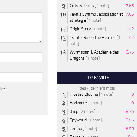
Crits & Tricks
[1 note]
7.65
Feya’s Swamp : exploration et
7.65
stratégie
[1 note]
Origin Story
[1 note]
7.2
Estate: Raise The Realms
[1
7.2
note]
Wyrmspan: L'Académie des
6.75
Dragons
[1 note]
TOP FAMILLE
des 4 derniers mois
ire.
Frosted Blooms
[1 note]
9
Horizonte
[1 note]
9
dnup
[2 notes]
8.75
Spyworld
[1 note]
8.55
Tembo
[1 note]
8.55