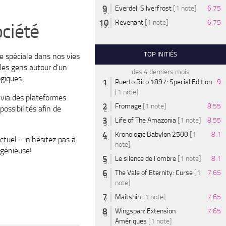
Everdell Silverfrost
[1 note]
6.75
Revenant
[1 note]
6.75
ociété
TOP INITIÉS
e spéciale dans nos vies
les gens autour d’un
des 4 derniers mois
giques.
Puerto Rico 1897: Special Edition
9
[1 note]
 via des plateformes
Fromage
[1 note]
8.55
ossibilités afin de
Life of The Amazonia
[1 note]
8.55
Kronologic Babylon 2500
[1
8.1
ctuel – n’hésitez pas à
note]
ngénieuse!
Le silence de l'ombre
[1 note]
8.1
The Vale of Eternity: Curse
[1
7.65
note]
Maitshin
[1 note]
7.65
Wingspan: Extension
7.65
Amériques
[1 note]