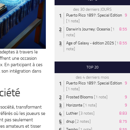
des 30 derniers JOURS
Puerto Rico 1897: Special Edition
9
[1 note]
Darwin's Journey: Oceania
[1
8.55
note]
Age of Galaxy - édition 2025
[1
8.55
note]
adeptes à travers le
ffrent une occasion
x. En participant à ces
TOP 20
à son intégration dans
des 4 derniers mois
Puerto Rico 1897: Special Edition
9
ciété
[1 note]
Frosted Blooms
[1 note]
9
Horizonte
[1 note]
9
société, transformant
référés où les joueurs se
Luthier
[3 notes]
8.83
nt pas seulement
dnup
[2 notes]
8.75
res amateurs et tisser
Tembo
[1 note]
8.55