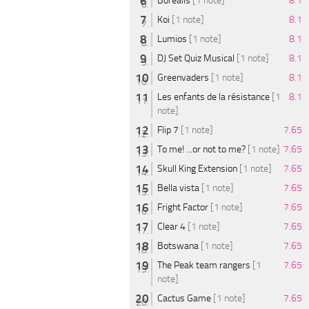
Borealis
[1 note]
8.1
Koi
[1 note]
8.1
Lumios
[1 note]
8.1
DJ Set Quiz Musical
[1 note]
8.1
Greenvaders
[1 note]
8.1
Les enfants de la résistance
[1
8.1
note]
Flip 7
[1 note]
7.65
To me! ...or not to me?
[1 note]
7.65
Skull King Extension
[1 note]
7.65
Bella vista
[1 note]
7.65
Fright Factor
[1 note]
7.65
Clear 4
[1 note]
7.65
Botswana
[1 note]
7.65
The Peak team rangers
[1
7.65
note]
Cactus Game
[1 note]
7.65