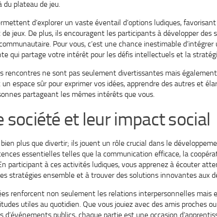
à du plateau de jeu.
ettent d’explorer un vaste éventail d’options ludiques, favorisant l
x de jeux. De plus, ils encouragent les participants à développer de
it communautaire. Pour vous, c’est une chance inestimable d’intégr
e qui partage votre intérêt pour les défis intellectuels et la stratégi
s rencontres ne sont pas seulement divertissantes mais également 
nt un espace sûr pour exprimer vos idées, apprendre des autres et élarg
sonnes partageant les mêmes intérêts que vous.
e société et leur impact social
 bien plus que divertir; ils jouent un rôle crucial dans le développem
ences essentielles telles que la communication efficace, la coopérat
En participant à ces activités ludiques, vous apprenez à écouter at
 des stratégies ensemble et à trouver des solutions innovantes aux d
ées renforcent non seulement les relations interpersonnelles mais
tudes utiles au quotidien. Que vous jouiez avec des amis proches ou
s d’événements publics, chaque partie est une occasion d’apprentis