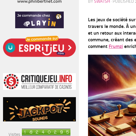
BY
SWATSH
· PUBLISHED
Les jeux de société su
travers le monde. À u
et un retour aux inte
commune, créant des e
comment
Frumzi
enrich
Visites: