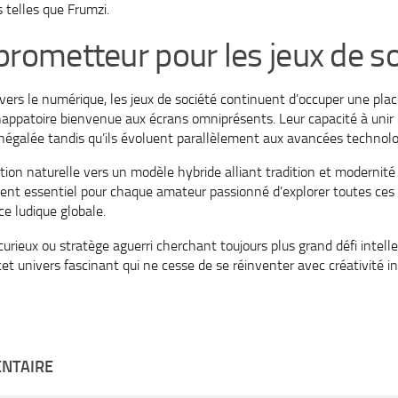
telles que Frumzi.
prometteur pour les jeux de s
rs le numérique, les jeux de société continuent d’occuper une plac
appatoire bienvenue aux écrans omniprésents. Leur capacité à unir 
négalée tandis qu’ils évoluent parallèlement aux avancées technolo
tion naturelle vers un modèle hybride alliant tradition et modernité
vient essentiel pour chaque amateur passionné d’explorer toutes ces p
ce ludique globale.
rieux ou stratège aguerri cherchant toujours plus grand défi intelle
t univers fascinant qui ne cesse de se réinventer avec créativité i
ENTAIRE