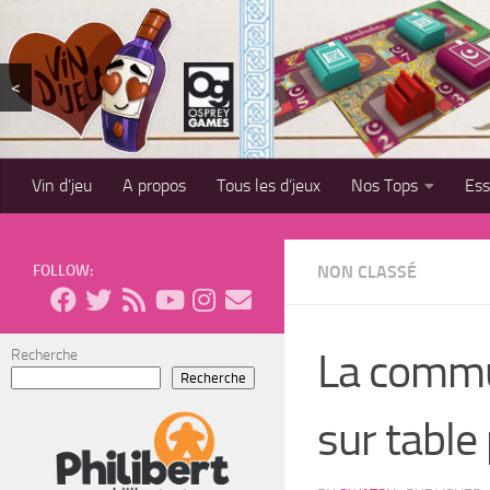
Skip to content
<
Vin d’jeu
A propos
Tous les d’jeux
Nos Tops
Es
FOLLOW:
NON CLASSÉ
La commu
Recherche
Recherche
sur table