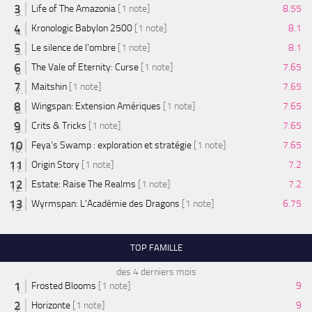
Life of The Amazonia
[1 note]
8.55
Kronologic Babylon 2500
[1 note]
8.1
Le silence de l'ombre
[1 note]
8.1
The Vale of Eternity: Curse
[1 note]
7.65
Maitshin
[1 note]
7.65
Wingspan: Extension Amériques
[1 note]
7.65
Crits & Tricks
[1 note]
7.65
Feya’s Swamp : exploration et stratégie
[1 note]
7.65
Origin Story
[1 note]
7.2
Estate: Raise The Realms
[1 note]
7.2
Wyrmspan: L'Académie des Dragons
[1 note]
6.75
TOP FAMILLE
des 4 derniers mois
Frosted Blooms
[1 note]
9
Horizonte
[1 note]
9