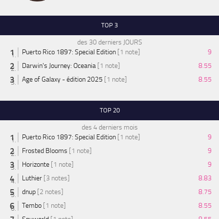
TOP 3
des 30 derniers JOURS
Puerto Rico 1897: Special Edition
[1 note]
9
Darwin's Journey: Oceania
[1 note]
8.55
Age of Galaxy - édition 2025
[1 note]
8.55
TOP 20
des 4 derniers mois
Puerto Rico 1897: Special Edition
[1 note]
9
Frosted Blooms
[1 note]
9
Horizonte
[1 note]
9
Luthier
[3 notes]
8.83
dnup
[2 notes]
8.75
Tembo
[1 note]
8.55