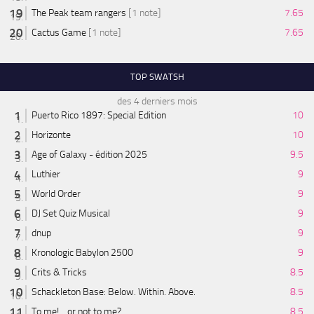
The Peak team rangers
[1 note]
7.65
Cactus Game
[1 note]
7.65
TOP SWATSH
des 4 derniers mois
Puerto Rico 1897: Special Edition
10
Horizonte
10
Age of Galaxy - édition 2025
9.5
Luthier
9
World Order
9
DJ Set Quiz Musical
9
dnup
9
Kronologic Babylon 2500
9
Crits & Tricks
8.5
Schackleton Base: Below. Within. Above.
8.5
To me! ...or not to me?
8.5