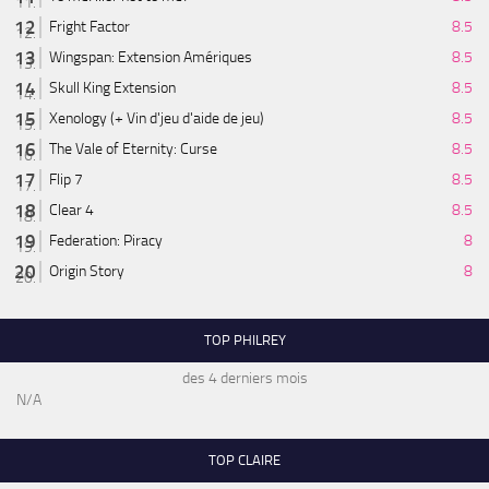
Fright Factor
8.5
Wingspan: Extension Amériques
8.5
Skull King Extension
8.5
Xenology (+ Vin d'jeu d'aide de jeu)
8.5
The Vale of Eternity: Curse
8.5
Flip 7
8.5
Clear 4
8.5
Federation: Piracy
8
Origin Story
8
TOP PHILREY
des 4 derniers mois
N/A
TOP CLAIRE