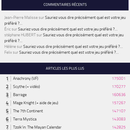
COMMENTAIRES RÉCENTS
Jean-Pierre Malisse
sur
Sauriez vous dire précisément quel est votre jeu
préféré ?…
Éric
sur
Sauriez vous dire précisément quel est votre jeu préféré ?…
stéphane HUBERT
sur
Sauriez vous dire précisément quel est votre jeu
préféré ?…
Hélène
sur
Sauriez vous dire précisément quel est votre jeu préféré ?…
Felix
sur
Sauriez vous dire précisément quel est votre jeu préféré ?…
ARTICLES LES PLUS LUS
Anachrony (VF)
175001
Scythe (+ vidéo)
170277
Barrage
160636
Mage Knight (+ aide de jeu)
157267
The 7th Continent
147107
Terra Mystica
143083
Tzolk'in: The Mayan Calendar
142825