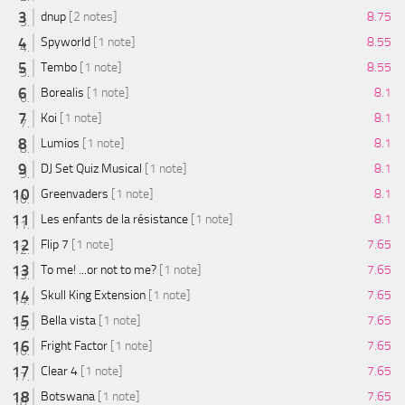
dnup
[2 notes]
8.75
Spyworld
[1 note]
8.55
Tembo
[1 note]
8.55
Borealis
[1 note]
8.1
Koi
[1 note]
8.1
Lumios
[1 note]
8.1
DJ Set Quiz Musical
[1 note]
8.1
Greenvaders
[1 note]
8.1
Les enfants de la résistance
[1 note]
8.1
Flip 7
[1 note]
7.65
To me! ...or not to me?
[1 note]
7.65
Skull King Extension
[1 note]
7.65
Bella vista
[1 note]
7.65
Fright Factor
[1 note]
7.65
Clear 4
[1 note]
7.65
Botswana
[1 note]
7.65