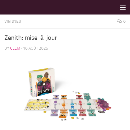
LES MEILLEURS JEUX SONT SUR VIN D'JEU !
Skip to content
VIN D'JEU
0
Zenith: mise-à-jour
BY
CLEM
·
10 AOÛT 2025