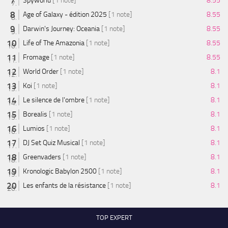
Spyworld
[1 note]
8.55
Age of Galaxy - édition 2025
[1 note]
8.55
Darwin's Journey: Oceania
[1 note]
8.55
Life of The Amazonia
[1 note]
8.55
Fromage
[1 note]
8.55
World Order
[1 note]
8.1
Koi
[1 note]
8.1
Le silence de l'ombre
[1 note]
8.1
Borealis
[1 note]
8.1
Lumios
[1 note]
8.1
DJ Set Quiz Musical
[1 note]
8.1
Greenvaders
[1 note]
8.1
Kronologic Babylon 2500
[1 note]
8.1
Les enfants de la résistance
[1 note]
8.1
TOP EXPERT