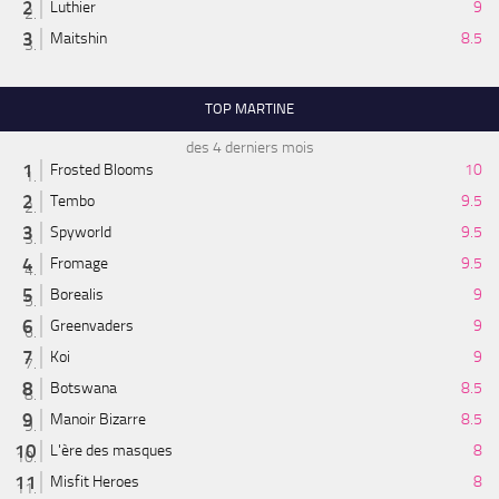
Luthier
9
Maitshin
8.5
TOP MARTINE
des 4 derniers mois
Frosted Blooms
10
Tembo
9.5
Spyworld
9.5
Fromage
9.5
Borealis
9
Greenvaders
9
Koi
9
Botswana
8.5
Manoir Bizarre
8.5
L'ère des masques
8
Misfit Heroes
8