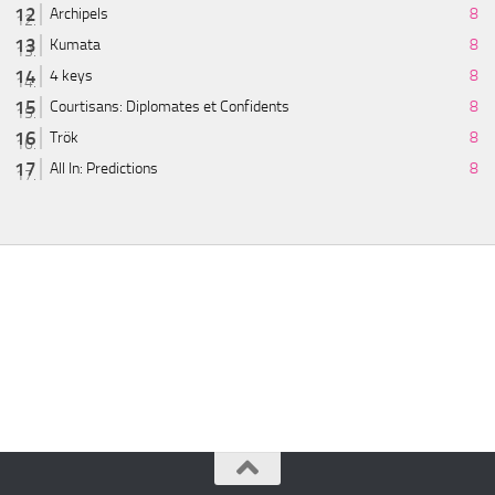
Archipels
8
Kumata
8
4 keys
8
Courtisans: Diplomates et Confidents
8
Trök
8
All In: Predictions
8