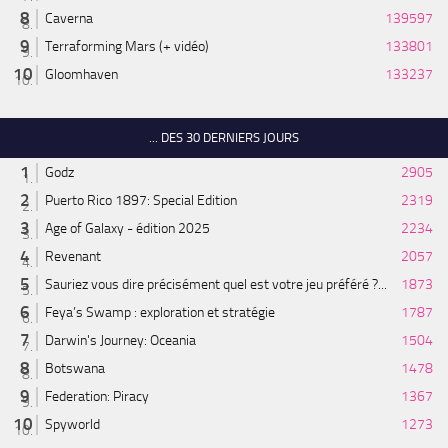
Caverna
139597
Terraforming Mars (+ vidéo)
133801
Gloomhaven
133237
... DES 30 DERNIERS JOURS
Godz
2905
Puerto Rico 1897: Special Edition
2319
Age of Galaxy - édition 2025
2234
Revenant
2057
Sauriez vous dire précisément quel est votre jeu préféré ?...
1873
Feya’s Swamp : exploration et stratégie
1787
Darwin's Journey: Oceania
1504
Botswana
1478
Federation: Piracy
1367
Spyworld
1273