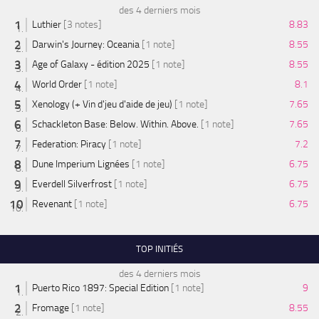
des 4 derniers mois
Luthier
[3 notes]
8.83
Darwin's Journey: Oceania
[1 note]
8.55
Age of Galaxy - édition 2025
[1 note]
8.55
World Order
[1 note]
8.1
Xenology (+ Vin d'jeu d'aide de jeu)
[1 note]
7.65
Schackleton Base: Below. Within. Above.
[1 note]
7.65
Federation: Piracy
[1 note]
7.2
Dune Imperium Lignées
[1 note]
6.75
Everdell Silverfrost
[1 note]
6.75
Revenant
[1 note]
6.75
TOP INITIÉS
des 4 derniers mois
Puerto Rico 1897: Special Edition
[1 note]
9
Fromage
[1 note]
8.55