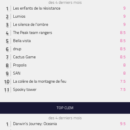
des 4 derniers mois
Les enfants de la résistance
9
Lumios
9
Le silence de l'ombre
9
The Peak team rangers
8.5
Bella vista
8.5
dnup
8.5
Cactus Game
8.5
Propolis
8
SAN
8
La colère de la montagne de feu
7.5
Spooky tower
7.5
TOP CLEM
des 4 derniers mois
Darwin's Journey: Oceania
9.5