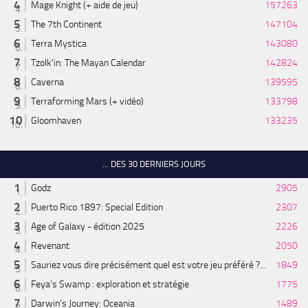
Mage Knight (+ aide de jeu)
157263
The 7th Continent
147104
Terra Mystica
143080
Tzolk'in: The Mayan Calendar
142824
Caverna
139595
Terraforming Mars (+ vidéo)
133798
Gloomhaven
133235
... DES 30 DERNIERS JOURS
Godz
2905
Puerto Rico 1897: Special Edition
2307
Age of Galaxy - édition 2025
2226
Revenant
2050
Sauriez vous dire précisément quel est votre jeu préféré ?...
1849
Feya’s Swamp : exploration et stratégie
1775
Darwin's Journey: Oceania
1489