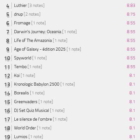
Luthier
[3 notes]
8.83
dnup
[2 notes]
8.75
Fromage
[1 note]
8.55
Darwin's Journey: Oceania
[1 note]
8.55
Life of The Amazonia
[1 note]
8.55
Age of Galaxy - édition 2025
[1 note]
8.55
Spyworld
[1 note]
8.55
Tembo
[1 note]
8.55
Koi
[1 note]
8.1
Kronologic Babylon 2500
[1 note]
8.1
Borealis
[1 note]
8.1
Greenvaders
[1 note]
8.1
DJ Set Quiz Musical
[1 note]
8.1
Le silence de l'ombre
[1 note]
8.1
World Order
[1 note]
8.1
Lumios
[1 note]
8.1