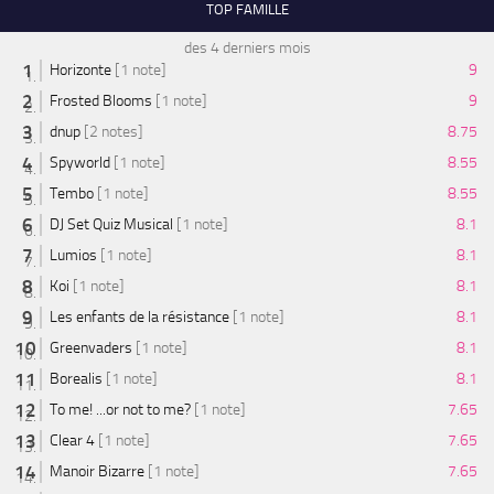
TOP FAMILLE
des 4 derniers mois
Horizonte
[1 note]
9
Frosted Blooms
[1 note]
9
dnup
[2 notes]
8.75
Spyworld
[1 note]
8.55
Tembo
[1 note]
8.55
DJ Set Quiz Musical
[1 note]
8.1
Lumios
[1 note]
8.1
Koi
[1 note]
8.1
Les enfants de la résistance
[1 note]
8.1
Greenvaders
[1 note]
8.1
Borealis
[1 note]
8.1
To me! ...or not to me?
[1 note]
7.65
Clear 4
[1 note]
7.65
Manoir Bizarre
[1 note]
7.65