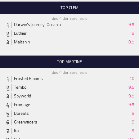
TOP CLEM
des 4 derniers mois
Darwin's Journey: Oceania
9.5
Luthier
9
Maitshin
8.5
TOP MARTINE
des 4 derniers mois
Frosted Blooms
10
Tembo
9.5
Spyworld
9.5
Fromage
9.5
Borealis
9
Greenvaders
9
Koi
9