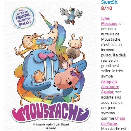
SwatSh
:
8/10
Jules
Messaud
, un
des deux
auteurs de
Moustache
n’est pas un
inconnu
puisqu’il a déjà
réalisé un
grand best
seller: le très
sympa
Akropolis
.
Alexandre
Aguilar
, son
acolyte a lui
aussi réalisé
des jeux
sympas
comme
Chats
de Poche
.
Moustache est