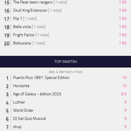
The Peak team rangers
[1 note]
7.65
Skull King Extension
[1 note]
7.65
Flip 7
[1 note]
7.65
Bella vista
[1 note]
7.65
Fright Factor
[1 note]
7.65
Botswana
[1 note]
7.65
TOP SWATSH
des 4 derniers mois
Puerto Rico 1897: Special Edition
10
Horizonte
10
Age of Galaxy - édition 2025
9.5
Luthier
9
World Order
9
DJ Set Quiz Musical
9
dnup
9