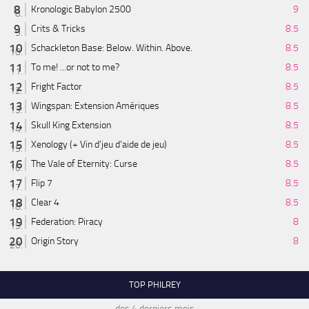
Kronologic Babylon 2500
9
Crits & Tricks
8.5
Schackleton Base: Below. Within. Above.
8.5
To me! ...or not to me?
8.5
Fright Factor
8.5
Wingspan: Extension Amériques
8.5
Skull King Extension
8.5
Xenology (+ Vin d'jeu d'aide de jeu)
8.5
The Vale of Eternity: Curse
8.5
Flip 7
8.5
Clear 4
8.5
Federation: Piracy
8
Origin Story
8
TOP PHILREY
des 4 derniers mois