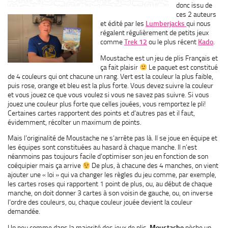
donc issu de
ces 2 auteurs
et édité par les
Lumberjacks
qui nous
régalent régulièrement de petits jeux
comme
Trek 12
ou le plus récent
Kado
.
Moustache est un jeu de plis Français et
ça fait plaisir
Le paquet est constitué
de 4 couleurs qui ont chacune un rang. Vert est la couleur la plus faible,
puis rose, orange et bleu est la plus forte. Vous devez suivre la couleur
et vous jouez ce que vous voulez si vous ne savez pas suivre. Si vous
jouez une couleur plus forte que celles jouées, vous remportez le pli!
Certaines cartes rapportent des points et d’autres pas et il faut,
évidemment, récolter un maximum de points.
Mais l’originalité de Moustache ne s’arrête pas là. Il se joue en équipe et
les équipes sont constituées au hasard à chaque manche. Il n’est
néanmoins pas toujours facile d’optimiser son jeu en fonction de son
coéquipier mais ça arrive
De plus, à chacune des 4 manches, on vient
ajouter une « loi » qui va changer les règles du jeu comme, par exemple,
les cartes roses qui rapportent 1 point de plus, ou, au début de chaque
manche, on doit donner 3 cartes à son voisin de gauche, ou, on inverse
l’ordre des couleurs, ou, chaque couleur jouée devient la couleur
demandée.
Un peu comme dans la majorité des jeux de plis,
Moustache
pèche un