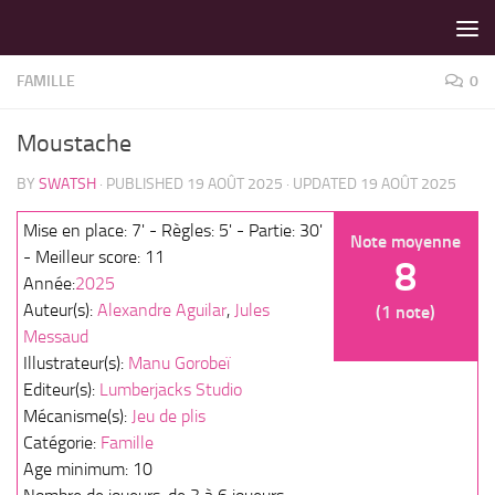
LES MEILLEURS JEUX SONT SUR VIN D'JEU !
Skip to content
FAMILLE
0
Moustache
BY
SWATSH
· PUBLISHED
19 AOÛT 2025
· UPDATED
19 AOÛT 2025
Mise en place: 7' - Règles: 5' - Partie: 30'
Note moyenne
- Meilleur score: 11
8
Année:
2025
Auteur(s):
Alexandre Aguilar
,
Jules
(1 note)
Messaud
Illustrateur(s):
Manu Gorobeï
Editeur(s):
Lumberjacks Studio
Mécanisme(s):
Jeu de plis
Catégorie:
Famille
Age minimum: 10