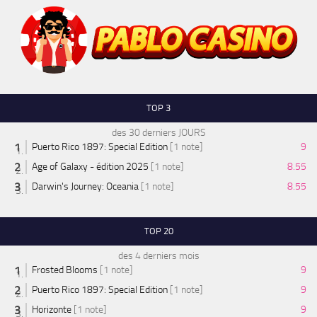
TOP 3
des 30 derniers JOURS
Puerto Rico 1897: Special Edition
[1 note]
9
Age of Galaxy - édition 2025
[1 note]
8.55
Darwin's Journey: Oceania
[1 note]
8.55
TOP 20
des 4 derniers mois
Frosted Blooms
[1 note]
9
Puerto Rico 1897: Special Edition
[1 note]
9
Horizonte
[1 note]
9