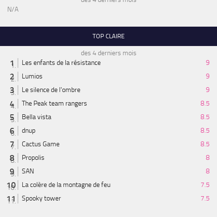
N/A
TOP CLAIRE
des 4 derniers mois
Les enfants de la résistance
9
Lumios
9
Le silence de l'ombre
9
The Peak team rangers
8.5
Bella vista
8.5
dnup
8.5
Cactus Game
8.5
Propolis
8
SAN
8
La colère de la montagne de feu
7.5
Spooky tower
7.5