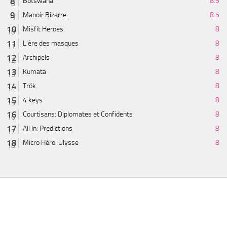
Botswana
8.5
Manoir Bizarre
8.5
Misfit Heroes
8
L'ère des masques
8
Archipels
8
Kumata
8
Trök
8
4 keys
8
Courtisans: Diplomates et Confidents
8
All In: Predictions
8
Micro Héro: Ulysse
8