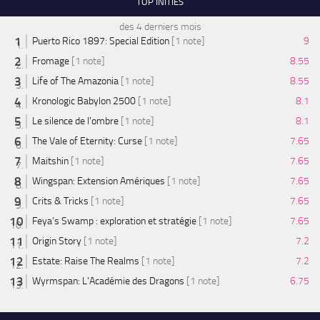
TOP INITIÉS
des 4 derniers mois
Puerto Rico 1897: Special Edition
[1 note]
9
Fromage
[1 note]
8.55
Life of The Amazonia
[1 note]
8.55
Kronologic Babylon 2500
[1 note]
8.1
Le silence de l'ombre
[1 note]
8.1
The Vale of Eternity: Curse
[1 note]
7.65
Maitshin
[1 note]
7.65
Wingspan: Extension Amériques
[1 note]
7.65
Crits & Tricks
[1 note]
7.65
Feya’s Swamp : exploration et stratégie
[1 note]
7.65
Origin Story
[1 note]
7.2
Estate: Raise The Realms
[1 note]
7.2
Wyrmspan: L'Académie des Dragons
[1 note]
6.75