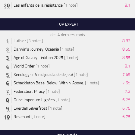
Les enfants de la résistance
[1 note]
8.1
TOP EXPERT
des 4 derniers mois
Luthier
[3 notes]
8.83
Darwin's Journey: Oceania
[1 note]
8.55
Age of Galaxy - édition 2025
[1 note]
8.55
World Order
[1 note]
8.1
Xenology (+ Vin d'jeu d'aide de jeu)
[1 note]
7.65
Schackleton Base: Below. Within. Above.
[1 note]
7.65
Federation: Piracy
[1 note]
7.2
Dune Imperium Lignées
[1 note]
6.75
Everdell Silverfrost
[1 note]
6.75
Revenant
[1 note]
6.75