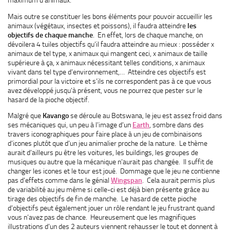
maximum d’animaux.
Mais outre se constituer les bons éléments pour pouvoir accueillir les
animaux (végétaux, insectes et poissons), il faudra atteindre
les
objectifs de chaque manche
. En effet, lors de chaque manche, on
dévoilera 4 tuiles objectifs qu’il faudra atteindre au mieux : posséder x
animaux de tel type, x animaux qui mangent ceci, x animaux de taille
supérieure à ça, x animaux nécessitant telles conditions, x animaux
vivant dans tel type d’environnement,… Atteindre ces objectifs est
primordial pour la victoire et s’ils ne correspondent pas à ce que vous
avez développé jusqu’à présent, vous ne pourrez que pester sur le
hasard de la pioche objectif.
Malgré que
Kavango
se déroule au Botswana, le jeu est assez froid dans
ses mécaniques qui, un peu à l’image d’un
Earth
, sombre dans des
travers iconographiques pour faire place à un jeu de combinaisons
d’icones plutôt que d’un jeu animalier proche de la nature. Le thème
aurait d’ailleurs pu être les voitures, les buildings, les groupes de
musiques ou autre que la mécanique n’aurait pas changée. Il suffit de
changer les icones et le tour est joué. Dommage que le jeu ne contienne
pas d’effets comme dans le génial
Wingspan
. Cela aurait permis plus
de variabilité au jeu même si celle-ci est déjà bien présente grâce au
tirage des objectifs de fin de manche. Le hasard de cette pioche
d’objectifs peut également jouer un rôle rendant le jeu frustrant quand
vous n’avez pas de chance. Heureusement que les magnifiques
illustrations d’un des 2 auteurs viennent rehausser le tout et donnent à