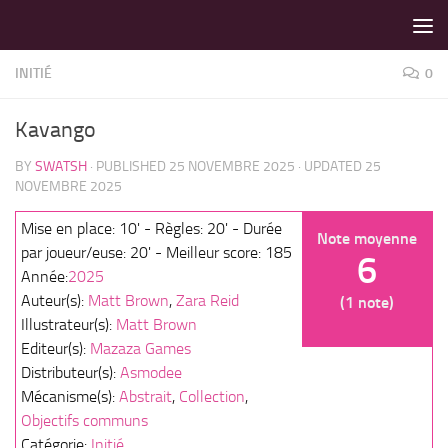
LES MEILLEURS JEUX SONT SUR VIN D'JEU !
Skip to content
INITIÉ
0
Kavango
BY
SWATSH
· PUBLISHED
25 NOVEMBRE 2025
· UPDATED
25
NOVEMBRE 2025
Mise en place: 10' - Règles: 20' - Durée
Note moyenne
par joueur/euse: 20' - Meilleur score: 185
6
Année:
2025
Auteur(s):
Matt Brown
,
Zara Reid
(1 note)
Illustrateur(s):
Matt Brown
Editeur(s):
Mazaza Games
Distributeur(s):
Asmodee
Mécanisme(s):
Abstrait
,
Collection
,
Objectifs communs
Catégorie:
Initié