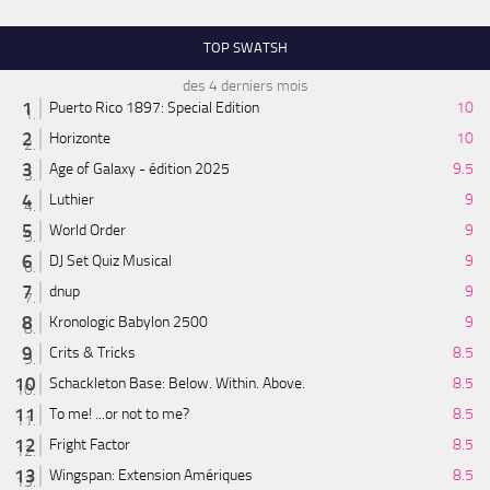
TOP SWATSH
des 4 derniers mois
Puerto Rico 1897: Special Edition
10
Horizonte
10
Age of Galaxy - édition 2025
9.5
Luthier
9
World Order
9
DJ Set Quiz Musical
9
dnup
9
Kronologic Babylon 2500
9
Crits & Tricks
8.5
Schackleton Base: Below. Within. Above.
8.5
To me! ...or not to me?
8.5
Fright Factor
8.5
Wingspan: Extension Amériques
8.5