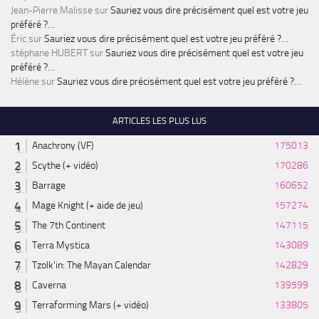
Jean-Pierre Malisse
sur
Sauriez vous dire précisément quel est votre jeu
préféré ?…
Éric
sur
Sauriez vous dire précisément quel est votre jeu préféré ?…
stéphane HUBERT
sur
Sauriez vous dire précisément quel est votre jeu
préféré ?…
Hélène
sur
Sauriez vous dire précisément quel est votre jeu préféré ?…
ARTICLES LES PLUS LUS
Anachrony (VF)
175013
Scythe (+ vidéo)
170286
Barrage
160652
Mage Knight (+ aide de jeu)
157274
The 7th Continent
147115
Terra Mystica
143089
Tzolk'in: The Mayan Calendar
142829
Caverna
139599
Terraforming Mars (+ vidéo)
133805