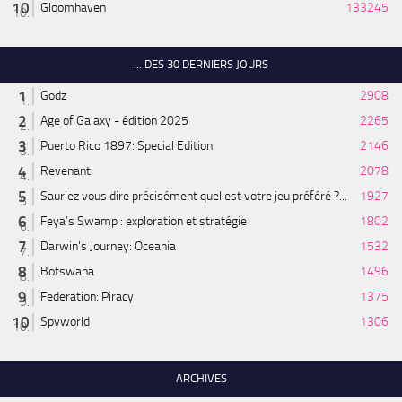
Gloomhaven
133245
... DES 30 DERNIERS JOURS
Godz
2908
Age of Galaxy - édition 2025
2265
Puerto Rico 1897: Special Edition
2146
Revenant
2078
Sauriez vous dire précisément quel est votre jeu préféré ?...
1927
Feya’s Swamp : exploration et stratégie
1802
Darwin's Journey: Oceania
1532
Botswana
1496
Federation: Piracy
1375
Spyworld
1306
ARCHIVES