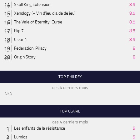
Skull King Extension
8.5
Xenology (+ Vin d'jeu d'aide de jeu)
8.5
The Vale of Eternity: Curse
8.5
Flip 7
8.5
Clear 4
8.5
Federation: Piracy
8
Origin Story
8
TOP PHILREY
des 4 derniers mois
N/A
TOP CLAIRE
des 4 derniers mois
Les enfants de la résistance
9
Lumios
9