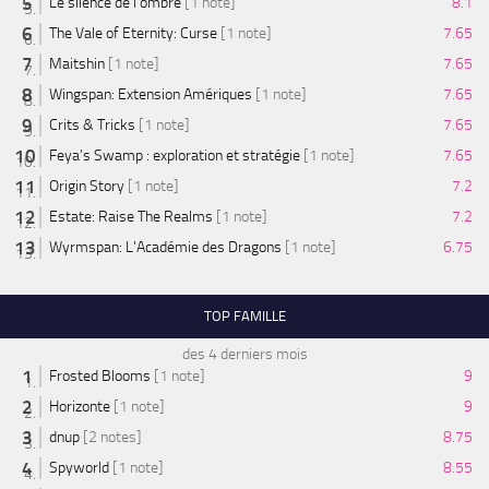
Le silence de l'ombre
[1 note]
8.1
The Vale of Eternity: Curse
[1 note]
7.65
Maitshin
[1 note]
7.65
Wingspan: Extension Amériques
[1 note]
7.65
Crits & Tricks
[1 note]
7.65
Feya’s Swamp : exploration et stratégie
[1 note]
7.65
Origin Story
[1 note]
7.2
Estate: Raise The Realms
[1 note]
7.2
Wyrmspan: L'Académie des Dragons
[1 note]
6.75
TOP FAMILLE
des 4 derniers mois
Frosted Blooms
[1 note]
9
Horizonte
[1 note]
9
dnup
[2 notes]
8.75
Spyworld
[1 note]
8.55