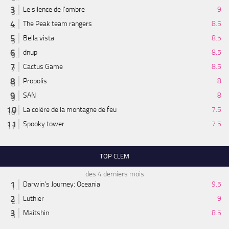
Le silence de l'ombre
9
The Peak team rangers
8.5
Bella vista
8.5
dnup
8.5
Cactus Game
8.5
Propolis
8
SAN
8
La colère de la montagne de feu
7.5
Spooky tower
7.5
TOP CLEM
des 4 derniers mois
Darwin's Journey: Oceania
9.5
Luthier
9
Maitshin
8.5