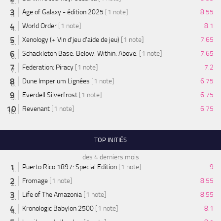
Age of Galaxy - édition 2025
[1 note]
8.55
World Order
[1 note]
8.1
Xenology (+ Vin d'jeu d'aide de jeu)
[1 note]
7.65
Schackleton Base: Below. Within. Above.
[1 note]
7.65
Federation: Piracy
[1 note]
7.2
Dune Imperium Lignées
[1 note]
6.75
Everdell Silverfrost
[1 note]
6.75
Revenant
[1 note]
6.75
TOP INITIÉS
des 4 derniers mois
Puerto Rico 1897: Special Edition
[1 note]
9
Fromage
[1 note]
8.55
Life of The Amazonia
[1 note]
8.55
Kronologic Babylon 2500
[1 note]
8.1