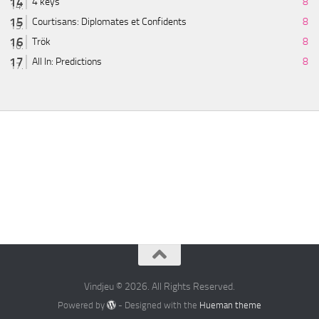
4 keys
8
Courtisans: Diplomates et Confidents
8
Trök
8
All In: Predictions
8
Vindjeu © 2026. All Rights Reserved.
Powered by
- Designed with the
Hueman theme