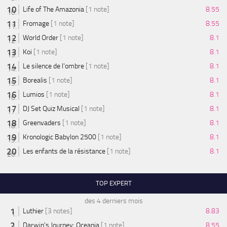
Life of The Amazonia
[1 note]
8.55
Fromage
[1 note]
8.55
World Order
[1 note]
8.1
Koi
[1 note]
8.1
Le silence de l'ombre
[1 note]
8.1
Borealis
[1 note]
8.1
Lumios
[1 note]
8.1
DJ Set Quiz Musical
[1 note]
8.1
Greenvaders
[1 note]
8.1
Kronologic Babylon 2500
[1 note]
8.1
Les enfants de la résistance
[1 note]
8.1
TOP EXPERT
des 4 derniers mois
Luthier
[3 notes]
8.83
Darwin's Journey: Oceania
[1 note]
8.55