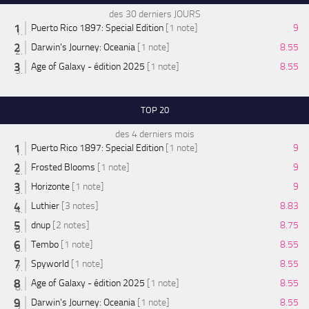
des 30 derniers JOURS
Puerto Rico 1897: Special Edition
[1 note]
9
Darwin's Journey: Oceania
[1 note]
8.55
Age of Galaxy - édition 2025
[1 note]
8.55
TOP 20
des 4 derniers mois
Puerto Rico 1897: Special Edition
[1 note]
9
Frosted Blooms
[1 note]
9
Horizonte
[1 note]
9
Luthier
[3 notes]
8.83
dnup
[2 notes]
8.75
Tembo
[1 note]
8.55
Spyworld
[1 note]
8.55
Age of Galaxy - édition 2025
[1 note]
8.55
Darwin's Journey: Oceania
[1 note]
8.55