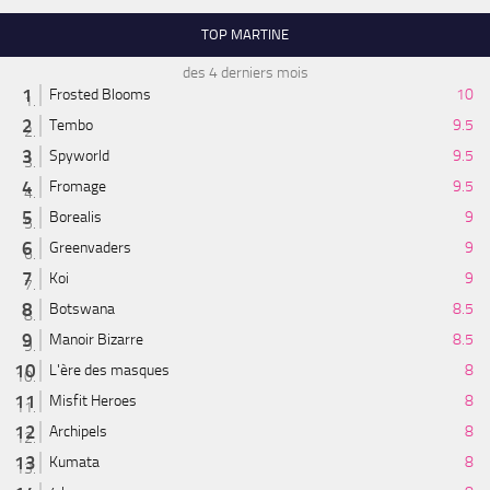
TOP MARTINE
des 4 derniers mois
Frosted Blooms
10
Tembo
9.5
Spyworld
9.5
Fromage
9.5
Borealis
9
Greenvaders
9
Koi
9
Botswana
8.5
Manoir Bizarre
8.5
L'ère des masques
8
Misfit Heroes
8
Archipels
8
Kumata
8