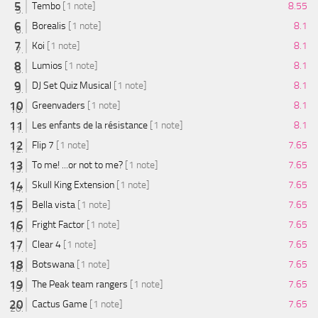
Tembo
[1 note]
8.55
Borealis
[1 note]
8.1
Koi
[1 note]
8.1
Lumios
[1 note]
8.1
DJ Set Quiz Musical
[1 note]
8.1
Greenvaders
[1 note]
8.1
Les enfants de la résistance
[1 note]
8.1
Flip 7
[1 note]
7.65
To me! ...or not to me?
[1 note]
7.65
Skull King Extension
[1 note]
7.65
Bella vista
[1 note]
7.65
Fright Factor
[1 note]
7.65
Clear 4
[1 note]
7.65
Botswana
[1 note]
7.65
The Peak team rangers
[1 note]
7.65
Cactus Game
[1 note]
7.65