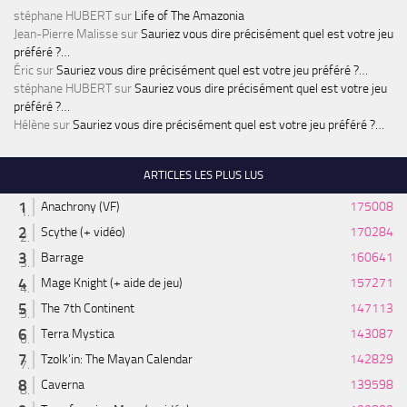
stéphane HUBERT
sur
Life of The Amazonia
Jean-Pierre Malisse
sur
Sauriez vous dire précisément quel est votre jeu
préféré ?…
Éric
sur
Sauriez vous dire précisément quel est votre jeu préféré ?…
stéphane HUBERT
sur
Sauriez vous dire précisément quel est votre jeu
préféré ?…
Hélène
sur
Sauriez vous dire précisément quel est votre jeu préféré ?…
ARTICLES LES PLUS LUS
Anachrony (VF)
175008
Scythe (+ vidéo)
170284
Barrage
160641
Mage Knight (+ aide de jeu)
157271
The 7th Continent
147113
Terra Mystica
143087
Tzolk'in: The Mayan Calendar
142829
Caverna
139598