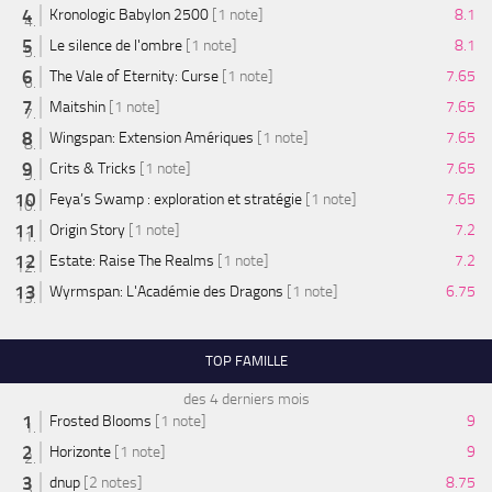
Kronologic Babylon 2500
[1 note]
8.1
Le silence de l'ombre
[1 note]
8.1
The Vale of Eternity: Curse
[1 note]
7.65
Maitshin
[1 note]
7.65
Wingspan: Extension Amériques
[1 note]
7.65
Crits & Tricks
[1 note]
7.65
Feya’s Swamp : exploration et stratégie
[1 note]
7.65
Origin Story
[1 note]
7.2
Estate: Raise The Realms
[1 note]
7.2
Wyrmspan: L'Académie des Dragons
[1 note]
6.75
TOP FAMILLE
des 4 derniers mois
Frosted Blooms
[1 note]
9
Horizonte
[1 note]
9
dnup
[2 notes]
8.75