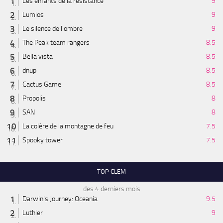
Les enfants de la résistance
9
Lumios
9
Le silence de l'ombre
9
The Peak team rangers
8.5
Bella vista
8.5
dnup
8.5
Cactus Game
8.5
Propolis
8
SAN
8
La colère de la montagne de feu
7.5
Spooky tower
7.5
TOP CLEM
des 4 derniers mois
Darwin's Journey: Oceania
9.5
Luthier
9