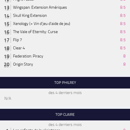
Wingspan: Extension Amériques
8.5
Skull King Extension
8.5
Xenology (+ Vin d'jeu d'aide de jeu)
8.5
The Vale of Eternity: Curse
8.5
Flip 7
8.5
Clear 4
8.5
Federation: Piracy
8
Origin Story
8
TOP PHILREY
des 4 derniers mois
N/A
TOP CLAIRE
des 4 derniers mois