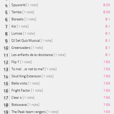
Spyworld
[1 note]
8.55
Tembo
[1 note]
8.55
Borealis
[1 note]
8.1
Koi
[1 note]
8.1
Lumios
[1 note]
8.1
DJ Set Quiz Musical
[1 note]
8.1
Greenvaders
[1 note]
8.1
Les enfants de la résistance
[1 note]
8.1
Flip 7
[1 note]
7.65
To me! ...or not to me?
[1 note]
7.65
Skull King Extension
[1 note]
7.65
Bella vista
[1 note]
7.65
Fright Factor
[1 note]
7.65
Clear 4
[1 note]
7.65
Botswana
[1 note]
7.65
The Peak team rangers
[1 note]
7.65