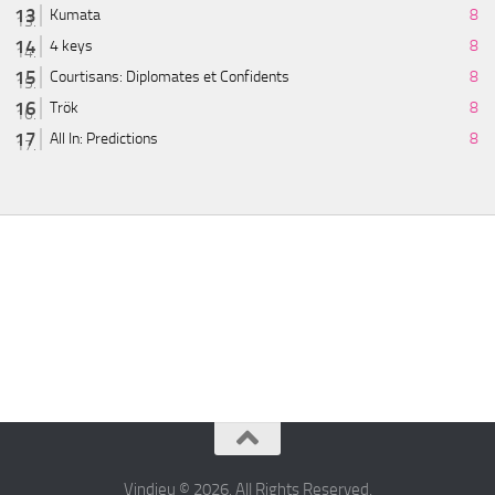
Kumata
8
4 keys
8
Courtisans: Diplomates et Confidents
8
Trök
8
All In: Predictions
8
Vindjeu © 2026. All Rights Reserved.