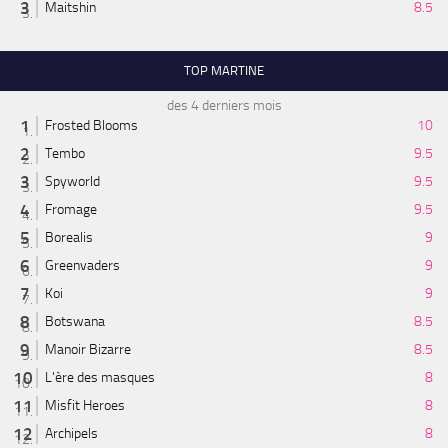
Maitshin
8.5
TOP MARTINE
des 4 derniers mois
Frosted Blooms
10
Tembo
9.5
Spyworld
9.5
Fromage
9.5
Borealis
9
Greenvaders
9
Koi
9
Botswana
8.5
Manoir Bizarre
8.5
L'ère des masques
8
Misfit Heroes
8
Archipels
8