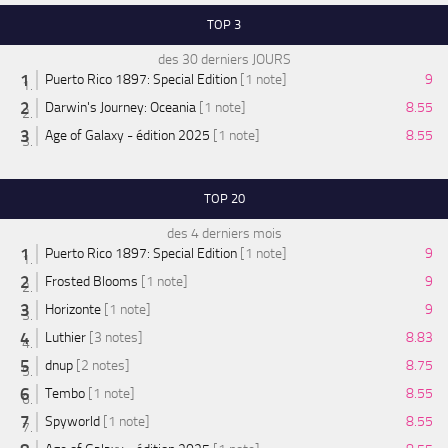
TOP 3
des 30 derniers JOURS
Puerto Rico 1897: Special Edition
[1 note]
9
Darwin's Journey: Oceania
[1 note]
8.55
Age of Galaxy - édition 2025
[1 note]
8.55
TOP 20
des 4 derniers mois
Puerto Rico 1897: Special Edition
[1 note]
9
Frosted Blooms
[1 note]
9
Horizonte
[1 note]
9
Luthier
[3 notes]
8.83
dnup
[2 notes]
8.75
Tembo
[1 note]
8.55
Spyworld
[1 note]
8.55