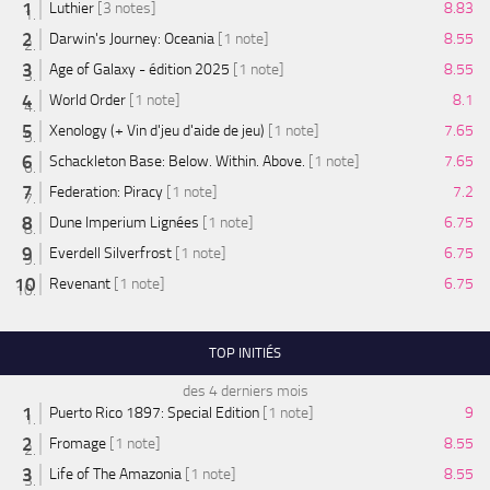
Luthier
[3 notes]
8.83
Darwin's Journey: Oceania
[1 note]
8.55
Age of Galaxy - édition 2025
[1 note]
8.55
World Order
[1 note]
8.1
Xenology (+ Vin d'jeu d'aide de jeu)
[1 note]
7.65
Schackleton Base: Below. Within. Above.
[1 note]
7.65
Federation: Piracy
[1 note]
7.2
Dune Imperium Lignées
[1 note]
6.75
Everdell Silverfrost
[1 note]
6.75
Revenant
[1 note]
6.75
TOP INITIÉS
des 4 derniers mois
Puerto Rico 1897: Special Edition
[1 note]
9
Fromage
[1 note]
8.55
Life of The Amazonia
[1 note]
8.55