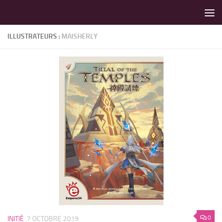
LES MEILLEURS JEUX SONT SUR VIN D'JEU !
Skip to content
ILLUSTRATEURS :
MAISHERLY
0
INITIÉ
7 OCTOBRE 2019