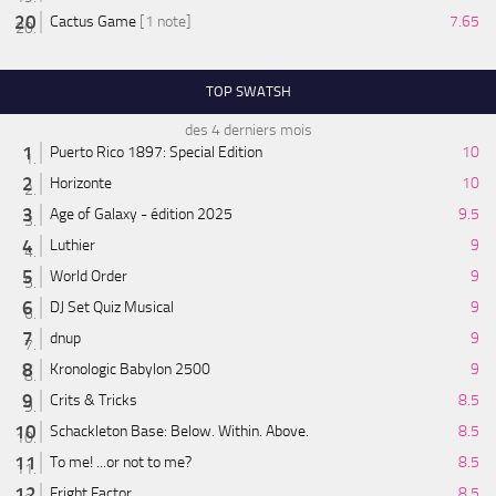
Cactus Game
[1 note]
7.65
TOP SWATSH
des 4 derniers mois
Puerto Rico 1897: Special Edition
10
Horizonte
10
Age of Galaxy - édition 2025
9.5
Luthier
9
World Order
9
DJ Set Quiz Musical
9
dnup
9
Kronologic Babylon 2500
9
Crits & Tricks
8.5
Schackleton Base: Below. Within. Above.
8.5
To me! ...or not to me?
8.5
Fright Factor
8.5