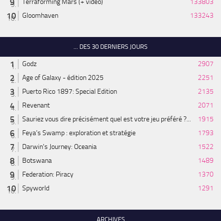
Terraforming Mars (+ vidéo)
133803
Gloomhaven
133243
... DES 30 DERNIERS JOURS
Godz
2907
Age of Galaxy - édition 2025
2251
Puerto Rico 1897: Special Edition
2135
Revenant
2071
Sauriez vous dire précisément quel est votre jeu préféré ?...
1915
Feya’s Swamp : exploration et stratégie
1793
Darwin's Journey: Oceania
1522
Botswana
1489
Federation: Piracy
1370
Spyworld
1291
ARCHIVES