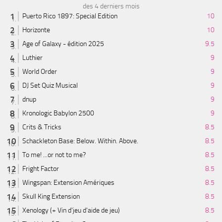
des 4 derniers mois
Puerto Rico 1897: Special Edition
10
Horizonte
10
Age of Galaxy - édition 2025
9.5
Luthier
9
World Order
9
DJ Set Quiz Musical
9
dnup
9
Kronologic Babylon 2500
9
Crits & Tricks
8.5
Schackleton Base: Below. Within. Above.
8.5
To me! ...or not to me?
8.5
Fright Factor
8.5
Wingspan: Extension Amériques
8.5
Skull King Extension
8.5
Xenology (+ Vin d'jeu d'aide de jeu)
8.5