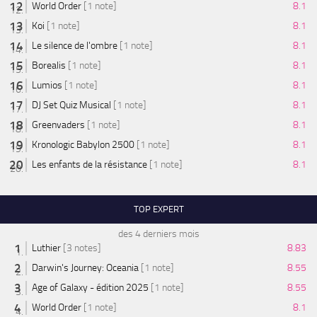
World Order
[1 note]
8.1
Koi
[1 note]
8.1
Le silence de l'ombre
[1 note]
8.1
Borealis
[1 note]
8.1
Lumios
[1 note]
8.1
DJ Set Quiz Musical
[1 note]
8.1
Greenvaders
[1 note]
8.1
Kronologic Babylon 2500
[1 note]
8.1
Les enfants de la résistance
[1 note]
8.1
TOP EXPERT
des 4 derniers mois
Luthier
[3 notes]
8.83
Darwin's Journey: Oceania
[1 note]
8.55
Age of Galaxy - édition 2025
[1 note]
8.55
World Order
[1 note]
8.1