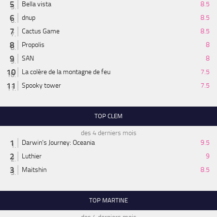
Bella vista
8.5
dnup
8.5
Cactus Game
8.5
Propolis
8
SAN
8
La colère de la montagne de feu
7.5
Spooky tower
7.5
TOP CLEM
des 4 derniers mois
Darwin's Journey: Oceania
9.5
Luthier
9
Maitshin
8.5
TOP MARTINE