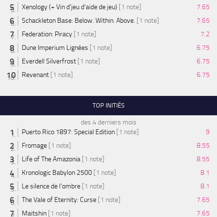
Xenology (+ Vin d'jeu d'aide de jeu)
[1 note]
7.65
Schackleton Base: Below. Within. Above.
[1 note]
7.65
Federation: Piracy
[1 note]
7.2
Dune Imperium Lignées
[1 note]
6.75
Everdell Silverfrost
[1 note]
6.75
Revenant
[1 note]
6.75
TOP INITIÉS
des 4 derniers mois
Puerto Rico 1897: Special Edition
[1 note]
9
Fromage
[1 note]
8.55
Life of The Amazonia
[1 note]
8.55
Kronologic Babylon 2500
[1 note]
8.1
Le silence de l'ombre
[1 note]
8.1
The Vale of Eternity: Curse
[1 note]
7.65
Maitshin
[1 note]
7.65