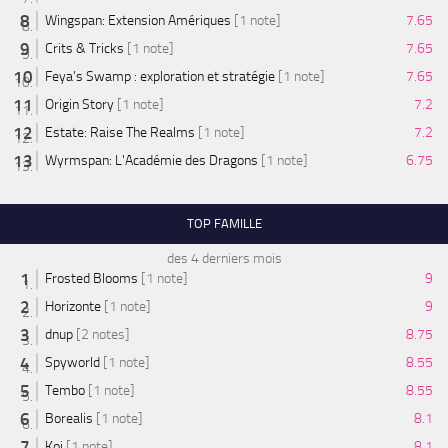
Wingspan: Extension Amériques
[1 note]
7.65
Crits & Tricks
[1 note]
7.65
Feya’s Swamp : exploration et stratégie
[1 note]
7.65
Origin Story
[1 note]
7.2
Estate: Raise The Realms
[1 note]
7.2
Wyrmspan: L'Académie des Dragons
[1 note]
6.75
TOP FAMILLE
des 4 derniers mois
Frosted Blooms
[1 note]
9
Horizonte
[1 note]
9
dnup
[2 notes]
8.75
Spyworld
[1 note]
8.55
Tembo
[1 note]
8.55
Borealis
[1 note]
8.1
Koi
[1 note]
8.1