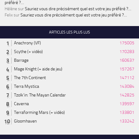
préféré ?…
Hélène
sur
Sauriez vous dire précisément quel est votre jeu préféré ?…
Felix
sur
Sauriez vous dire précisément quel est votre jeu préféré ?…
ARTICLES LES PLUS LUS
Anachrony (VF)
175005
Scythe (+ vidéo)
170283
Barrage
160637
Mage Knight (+ aide de jeu)
157267
The 7th Continent
147112
Terra Mystica
143084
Tzolk'in: The Mayan Calendar
142825
Caverna
139597
Terraforming Mars (+ vidéo)
133801
Gloomhaven
133242