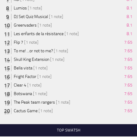
Lumios
[1 note]
8.1
DJ Set Quiz Musical
[1 note]
8.1
Greenvaders
[1 note]
8.1
Les enfants de la résistance
[1 note]
8.1
Flip 7
[1 note]
7.65
To me! ...or not to me?
[1 note]
7.65
Skull King Extension
[1 note]
7.65
Bella vista
[1 note]
7.65
Fright Factor
[1 note]
7.65
Clear 4
[1 note]
7.65
Botswana
[1 note]
7.65
The Peak team rangers
[1 note]
7.65
Cactus Game
[1 note]
7.65
TOP SWATSH