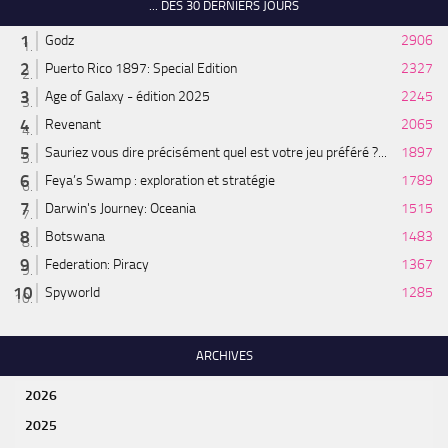
... DES 30 DERNIERS JOURS
Godz
2906
Puerto Rico 1897: Special Edition
2327
Age of Galaxy - édition 2025
2245
Revenant
2065
Sauriez vous dire précisément quel est votre jeu préféré ?...
1897
Feya’s Swamp : exploration et stratégie
1789
Darwin's Journey: Oceania
1515
Botswana
1483
Federation: Piracy
1367
Spyworld
1285
ARCHIVES
2026
2025