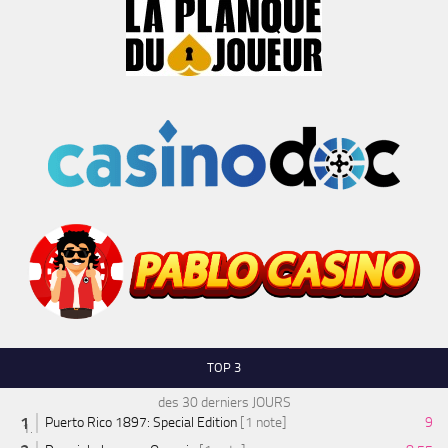
TOP 3
des 30 derniers JOURS
Puerto Rico 1897: Special Edition
[1 note]
9