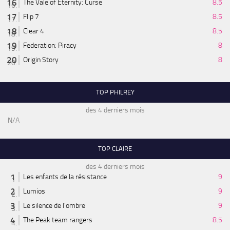
The Vale of Eternity: Curse
8.5
Flip 7
8.5
Clear 4
8.5
Federation: Piracy
8
Origin Story
8
TOP PHILREY
des 4 derniers mois
N/A
TOP CLAIRE
des 4 derniers mois
Les enfants de la résistance
9
Lumios
9
Le silence de l'ombre
9
The Peak team rangers
8.5