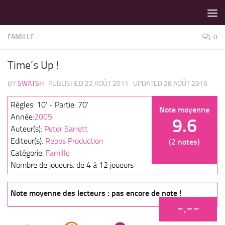
LES MEILLEURS JEUX SONT SUR VIN D'JEU !
Skip to content
FAMILLE
0
Time’s Up !
BY
SWATSH
· PUBLISHED
22 AOÛT 2011
· UPDATED
28 AOÛT 2016
Règles: 10' - Partie: 70'
Note moyenne
Année:
2005
9.6
Auteur(s):
Peter Sarrett
Editeur(s):
Repos Production
(2 notes)
Catégorie:
Famille
Nombre de joueurs: de 4 à 12 joueurs
Note moyenne des lecteurs : pas encore de note !
-.--