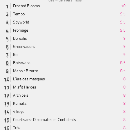
des 4 derniers mois
Frosted Blooms
10
Tembo
9.5
Spyworld
9.5
Fromage
9.5
Borealis
9
Greenvaders
9
Koi
9
Botswana
8.5
Manoir Bizarre
8.5
L'ère des masques
8
Misfit Heroes
8
Archipels
8
Kumata
8
4 keys
8
Courtisans: Diplomates et Confidents
8
Trök
8