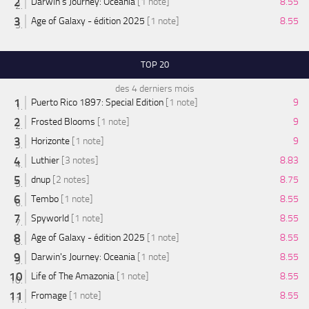
Darwin's Journey: Oceania
[1 note]
8.55
Age of Galaxy - édition 2025
[1 note]
8.55
TOP 20
des 4 derniers mois
Puerto Rico 1897: Special Edition
[1 note]
9
Frosted Blooms
[1 note]
9
Horizonte
[1 note]
9
Luthier
[3 notes]
8.83
dnup
[2 notes]
8.75
Tembo
[1 note]
8.55
Spyworld
[1 note]
8.55
Age of Galaxy - édition 2025
[1 note]
8.55
Darwin's Journey: Oceania
[1 note]
8.55
Life of The Amazonia
[1 note]
8.55
Fromage
[1 note]
8.55