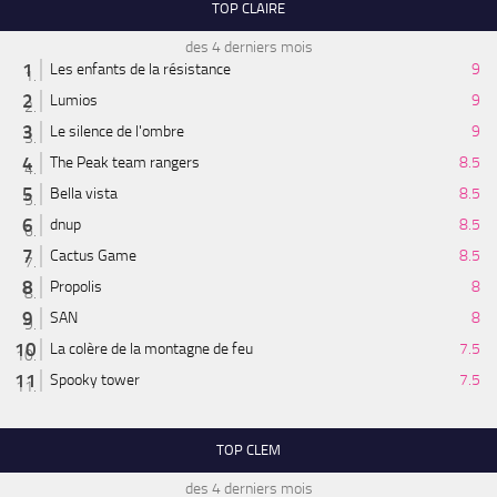
TOP CLAIRE
des 4 derniers mois
Les enfants de la résistance
9
Lumios
9
Le silence de l'ombre
9
The Peak team rangers
8.5
Bella vista
8.5
dnup
8.5
Cactus Game
8.5
Propolis
8
SAN
8
La colère de la montagne de feu
7.5
Spooky tower
7.5
TOP CLEM
des 4 derniers mois