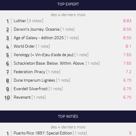
TOP EXPERT
des 4 derniers mois
Luthier
[3 notes]
8.83
Darwin's Journey: Oceania
[1 note]
8.55
Age of Galaxy - édition 2025
[1 note]
8.55
World Order
[1 note]
8.1
Xenology (+ Vin d'jeu d'aide de jeu)
[1 note]
7.65
Schackleton Base: Below. Within. Above.
[1 note]
7.65
Federation: Piracy
[1 note]
7.2
Dune Imperium Lignées
[1 note]
6.75
Everdell Silverfrost
[1 note]
6.75
Revenant
[1 note]
6.75
TOP INITIÉS
des 4 derniers mois
Puerto Rico 1897: Special Edition
[1 note]
9