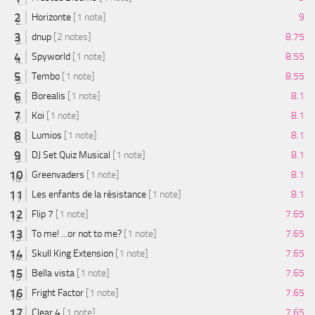
Horizonte
[1 note]
9
dnup
[2 notes]
8.75
Spyworld
[1 note]
8.55
Tembo
[1 note]
8.55
Borealis
[1 note]
8.1
Koi
[1 note]
8.1
Lumios
[1 note]
8.1
DJ Set Quiz Musical
[1 note]
8.1
Greenvaders
[1 note]
8.1
Les enfants de la résistance
[1 note]
8.1
Flip 7
[1 note]
7.65
To me! ...or not to me?
[1 note]
7.65
Skull King Extension
[1 note]
7.65
Bella vista
[1 note]
7.65
Fright Factor
[1 note]
7.65
Clear 4
[1 note]
7.65