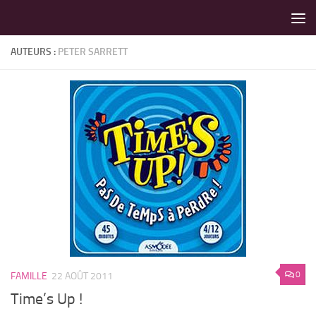
LES MEILLEURS JEUX SONT SUR VIN D'JEU !
Skip to content
AUTEURS :
PETER SARRETT
0
FAMILLE
22 AOÛT 2011
Time’s Up !