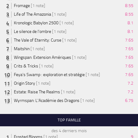
Fromage
[1 note]
8.55
Life of The Amazonia
[1 note]
8.55
Kronologic Babylon 2500
[1 note]
8.1
Le silence de l'ombre
[1 note]
8.1
The Vale of Eternity: Curse
[1 note]
7.65
Maitshin
[1 note]
7.65
Wingspan: Extension Amériques
[1 note]
7.65
Crits & Tricks
[1 note]
7.65
Feya’s Swamp : exploration et stratégie
[1 note]
7.65
Origin Story
[1 note]
7.2
Estate: Raise The Realms
[1 note]
7.2
Wyrmspan: L'Académie des Dragons
[1 note]
6.75
TOP FAMILLE
des 4 derniers mois
Frosted Blooms
[1 note]
9