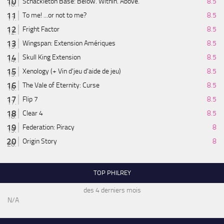
Schackleton Base: Below. Within. Above.
8.5
To me! ...or not to me?
8.5
Fright Factor
8.5
Wingspan: Extension Amériques
8.5
Skull King Extension
8.5
Xenology (+ Vin d'jeu d'aide de jeu)
8.5
The Vale of Eternity: Curse
8.5
Flip 7
8.5
Clear 4
8.5
Federation: Piracy
8
Origin Story
8
TOP PHILREY
des 4 derniers mois
N/A