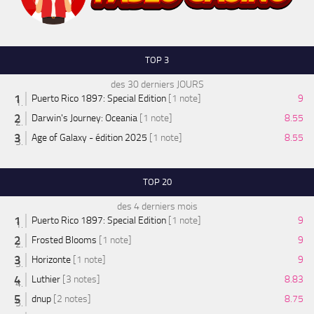
TOP 3
des 30 derniers JOURS
Puerto Rico 1897: Special Edition
[1 note]
9
Darwin's Journey: Oceania
[1 note]
8.55
Age of Galaxy - édition 2025
[1 note]
8.55
TOP 20
des 4 derniers mois
Puerto Rico 1897: Special Edition
[1 note]
9
Frosted Blooms
[1 note]
9
Horizonte
[1 note]
9
Luthier
[3 notes]
8.83
dnup
[2 notes]
8.75