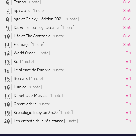
Tembo
[1 note]
8.55
Spyworld
[1 note]
8.55
Age of Galaxy - édition 2025
[1 note]
8.55
Darwin's Journey: Oceania
[1 note]
8.55
Life of The Amazonia
[1 note]
8.55
Fromage
[1 note]
8.55
World Order
[1 note]
8.1
Koi
[1 note]
8.1
Le silence de l'ombre
[1 note]
8.1
Borealis
[1 note]
8.1
Lumios
[1 note]
8.1
DJ Set Quiz Musical
[1 note]
8.1
Greenvaders
[1 note]
8.1
Kronologic Babylon 2500
[1 note]
8.1
Les enfants de la résistance
[1 note]
8.1