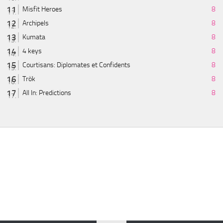
Misfit Heroes
8
Archipels
8
Kumata
8
4 keys
8
Courtisans: Diplomates et Confidents
8
Trök
8
All In: Predictions
8