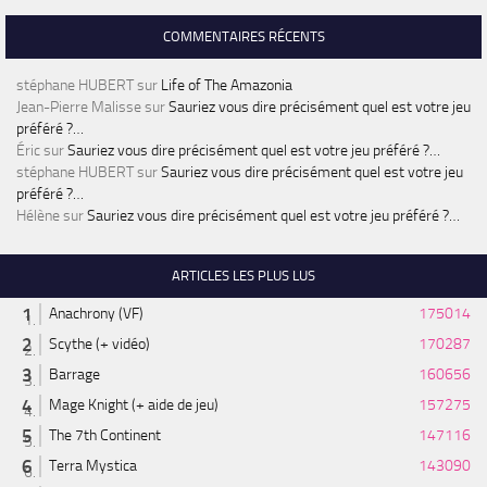
COMMENTAIRES RÉCENTS
stéphane HUBERT
sur
Life of The Amazonia
Jean-Pierre Malisse
sur
Sauriez vous dire précisément quel est votre jeu
préféré ?…
Éric
sur
Sauriez vous dire précisément quel est votre jeu préféré ?…
stéphane HUBERT
sur
Sauriez vous dire précisément quel est votre jeu
préféré ?…
Hélène
sur
Sauriez vous dire précisément quel est votre jeu préféré ?…
ARTICLES LES PLUS LUS
Anachrony (VF)
175014
Scythe (+ vidéo)
170287
Barrage
160656
Mage Knight (+ aide de jeu)
157275
The 7th Continent
147116
Terra Mystica
143090