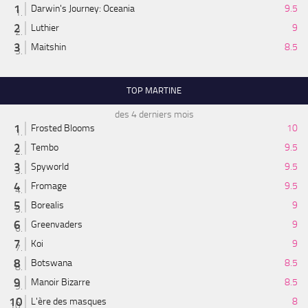
Darwin's Journey: Oceania
9.5
Luthier
9
Maitshin
8.5
TOP MARTINE
des 4 derniers mois
Frosted Blooms
10
Tembo
9.5
Spyworld
9.5
Fromage
9.5
Borealis
9
Greenvaders
9
Koi
9
Botswana
8.5
Manoir Bizarre
8.5
L'ère des masques
8