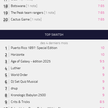
Botswana
[1 note]
7.65
The Peak team rangers
[1 note]
7.65
Cactus Game
[1 note]
7.65
TOP SWATSH
des 4 derniers mois
Puerto Rico 1897: Special Edition
10
Horizonte
10
Age of Galaxy - édition 2025
9.5
Luthier
9
World Order
9
DJ Set Quiz Musical
9
dnup
9
Kronologic Babylon 2500
9
Crits & Tricks
8.5