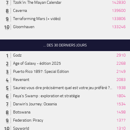
Tzolk'in: The Mayan Calendar
142830
Caverna
139600
Terraforming Mars (+ vidéo)
133806
Gloomhaven
133246
... DES 30 DERNIERS JOURS
Godz
2910
Age of Galaxy - édition 2025
2268
Puerto Rico 1897: Special Edition
2149
Revenant
2083
Sauriez vous dire précisément quel est votre jeu préféré ?...
1938
Feya’s Swamp : exploration et stratégie
1804
Darwin's Journey: Oceania
1534
Botswana
1498
Federation: Piracy
1377
Spyworld
1310