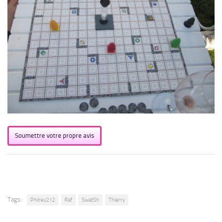
Soumettre votre propre avis
Tags:
Philrey212
Raf
SwatSh
Thierry