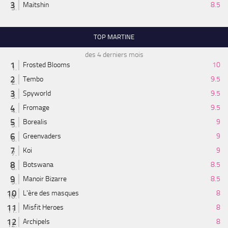
Maitshin
8.5
TOP MARTINE
des 4 derniers mois
Frosted Blooms
10
Tembo
9.5
Spyworld
9.5
Fromage
9.5
Borealis
9
Greenvaders
9
Koi
9
Botswana
8.5
Manoir Bizarre
8.5
L'ère des masques
8
Misfit Heroes
8
Archipels
8