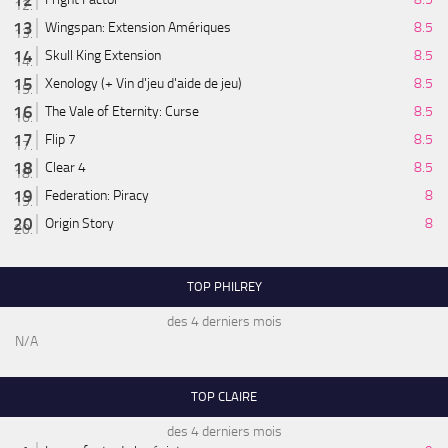
Wingspan: Extension Amériques
8.5
Skull King Extension
8.5
Xenology (+ Vin d'jeu d'aide de jeu)
8.5
The Vale of Eternity: Curse
8.5
Flip 7
8.5
Clear 4
8.5
Federation: Piracy
8
Origin Story
8
TOP PHILREY
des 4 derniers mois
N/A
TOP CLAIRE
des 4 derniers mois