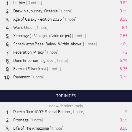
Luthier
[3 notes]
8.83
Darwin's Journey: Oceania
[1 note]
8.55
Age of Galaxy - édition 2025
[1 note]
8.55
World Order
[1 note]
8.1
Xenology (+ Vin d'jeu d'aide de jeu)
[1 note]
7.65
Schackleton Base: Below. Within. Above.
[1 note]
7.65
Federation: Piracy
[1 note]
7.2
Dune Imperium Lignées
[1 note]
6.75
Everdell Silverfrost
[1 note]
6.75
Revenant
[1 note]
6.75
TOP INITIÉS
des 4 derniers mois
Puerto Rico 1897: Special Edition
[1 note]
9
Fromage
[1 note]
8.55
Life of The Amazonia
[1 note]
8.55