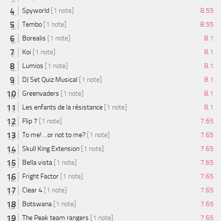
Spyworld
[1 note]
8.55
Tembo
[1 note]
8.55
Borealis
[1 note]
8.1
Koi
[1 note]
8.1
Lumios
[1 note]
8.1
DJ Set Quiz Musical
[1 note]
8.1
Greenvaders
[1 note]
8.1
Les enfants de la résistance
[1 note]
8.1
Flip 7
[1 note]
7.65
To me! ...or not to me?
[1 note]
7.65
Skull King Extension
[1 note]
7.65
Bella vista
[1 note]
7.65
Fright Factor
[1 note]
7.65
Clear 4
[1 note]
7.65
Botswana
[1 note]
7.65
The Peak team rangers
[1 note]
7.65