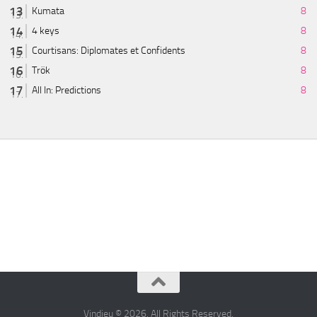
Kumata
8
4 keys
8
Courtisans: Diplomates et Confidents
8
Trök
8
All In: Predictions
8
Vindjeu © 2026. All Rights Reserved.