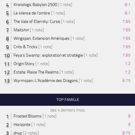
Kronologic Babylon 2500
[1 note]
8.1
Le silence de l'ombre
[1 note]
8.1
The Vale of Eternity: Curse
[1 note]
7.65
Maitshin
[1 note]
7.65
Wingspan: Extension Amériques
[1 note]
7.65
Crits & Tricks
[1 note]
7.65
Feya’s Swamp : exploration et stratégie
[1 note]
7.65
Origin Story
[1 note]
7.2
Estate: Raise The Realms
[1 note]
7.2
Wyrmspan: L'Académie des Dragons
[1 note]
6.75
TOP FAMILLE
des 4 derniers mois
Frosted Blooms
[1 note]
9
Horizonte
[1 note]
9
dnup
[2 notes]
8.75