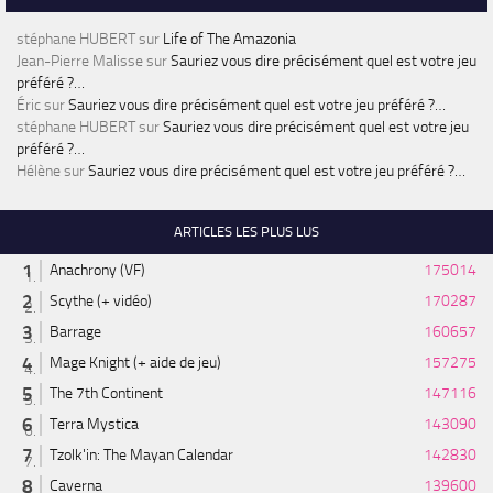
stéphane HUBERT
sur
Life of The Amazonia
Jean-Pierre Malisse
sur
Sauriez vous dire précisément quel est votre jeu
préféré ?…
Éric
sur
Sauriez vous dire précisément quel est votre jeu préféré ?…
stéphane HUBERT
sur
Sauriez vous dire précisément quel est votre jeu
préféré ?…
Hélène
sur
Sauriez vous dire précisément quel est votre jeu préféré ?…
ARTICLES LES PLUS LUS
Anachrony (VF)
175014
Scythe (+ vidéo)
170287
Barrage
160657
Mage Knight (+ aide de jeu)
157275
The 7th Continent
147116
Terra Mystica
143090
Tzolk'in: The Mayan Calendar
142830
Caverna
139600