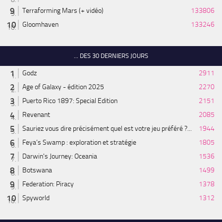
Terraforming Mars (+ vidéo)
133806
Gloomhaven
133246
... DES 30 DERNIERS JOURS
Godz
2911
Age of Galaxy - édition 2025
2270
Puerto Rico 1897: Special Edition
2151
Revenant
2085
Sauriez vous dire précisément quel est votre jeu préféré ?...
1944
Feya’s Swamp : exploration et stratégie
1805
Darwin's Journey: Oceania
1536
Botswana
1499
Federation: Piracy
1378
Spyworld
1312