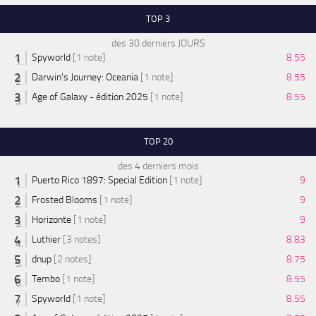
TOP 3
des 30 derniers JOURS
Spyworld
[1 note]
8.55
Darwin's Journey: Oceania
[1 note]
8.55
Age of Galaxy - édition 2025
[1 note]
8.55
TOP 20
des 4 derniers mois
Puerto Rico 1897: Special Edition
[1 note]
9
Frosted Blooms
[1 note]
9
Horizonte
[1 note]
9
Luthier
[3 notes]
8.83
dnup
[2 notes]
8.75
Tembo
[1 note]
8.55
Spyworld
[1 note]
8.55