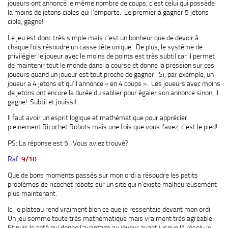
joueurs ont annoncé le même nombre de coups, c’est celui qui possède
la moins de jetons cibles qui l’emporte. Le premier à gagner 5 jetons
cible, gagne!
Le jeu est donc très simple mais c’est un bonheur que de devoir à
chaque fois résoudre un casse tête unique. De plus, le système de
privilégier le joueur avec le moins de points est très subtil car il permet
de maintenir tout le monde dans la course et donne la pression sur ces
joueurs quand un joueur est tout proche de gagner. Si, par exemple, un
joueur a 4 jetons et qu’il annonce « en 4 coups ». Les joueurs avec moins
de jetons ont encore la durée du sablier pour égaler son annonce sinon, il
gagne! Subtil et jouissif.
Il faut avoir un esprit logique et mathématique pour apprécier
pleinement Ricochet Robots mais une fois que vous l’avez, c’est le pied!
PS: La réponse est 5. Vous aviez trouvé?
Raf
:
9/10
Que de bons moments passés sur mon ordi a résoudre les petits
problèmes de ricochet robots sur un site qui n’existe malheureusement
plus maintenant.
Ici le plateau rend vraiment bien ce que je ressentais devant mon ordi.
Un jeu somme toute très mathématique mais vraiment très agréable.
Et puis le coté qui donne l’avantage au joueur ayant jusque là résolu le