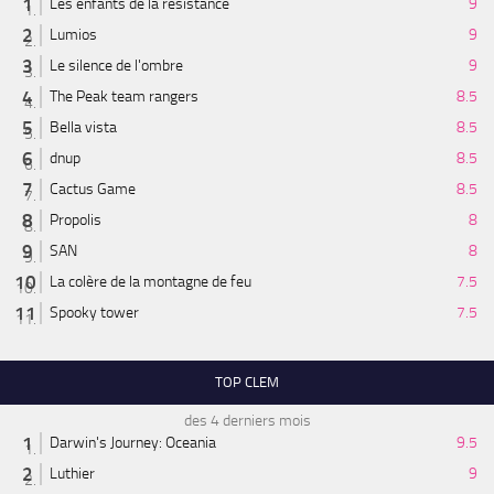
Les enfants de la résistance
9
Lumios
9
Le silence de l'ombre
9
The Peak team rangers
8.5
Bella vista
8.5
dnup
8.5
Cactus Game
8.5
Propolis
8
SAN
8
La colère de la montagne de feu
7.5
Spooky tower
7.5
TOP CLEM
des 4 derniers mois
Darwin's Journey: Oceania
9.5
Luthier
9