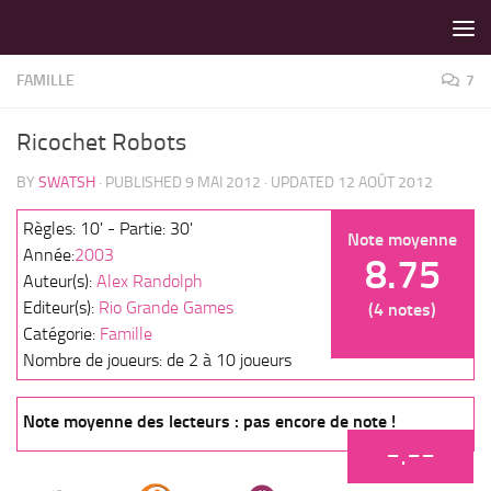
LES MEILLEURS JEUX SONT SUR VIN D'JEU !
Skip to content
FAMILLE
7
Ricochet Robots
BY
SWATSH
· PUBLISHED
9 MAI 2012
· UPDATED
12 AOÛT 2012
Règles: 10' - Partie: 30'
Note moyenne
Année:
2003
8.75
Auteur(s):
Alex Randolph
Editeur(s):
Rio Grande Games
(4 notes)
Catégorie:
Famille
Nombre de joueurs: de 2 à 10 joueurs
Note moyenne des lecteurs : pas encore de note !
-.--