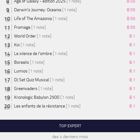
Age of Galaxy - édition 2025
[1 note]
8.55
Darwin's Journey: Oceania
[1 note]
8.55
Life of The Amazonia
[1 note]
8.55
Fromage
[1 note]
8.55
World Order
[1 note]
8.1
Koi
[1 note]
8.1
Le silence de l'ombre
[1 note]
8.1
Borealis
[1 note]
8.1
Lumios
[1 note]
8.1
DJ Set Quiz Musical
[1 note]
8.1
Greenvaders
[1 note]
8.1
Kronologic Babylon 2500
[1 note]
8.1
Les enfants de la résistance
[1 note]
8.1
TOP EXPERT
des 4 derniers mois