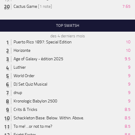
Cactus Game
[1 note]
7.65
TOP SWATSH
des 4 derniers mois
Puerto Rico 1897: Special Edition
10
Horizonte
10
Age of Galaxy - édition 2025
9.5
Luthier
9
World Order
9
DJ Set Quiz Musical
9
dnup
9
Kronologic Babylon 2500
9
Crits & Tricks
8.5
Schackleton Base: Below. Within. Above.
8.5
To me! ...or not to me?
8.5
Fright Factor
8.5