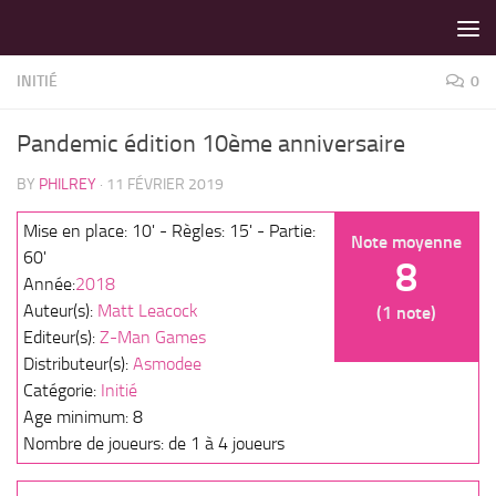
LES MEILLEURS JEUX SONT SUR VIN D'JEU !
Skip to content
INITIÉ
0
Pandemic édition 10ème anniversaire
BY
PHILREY
·
11 FÉVRIER 2019
Mise en place: 10' - Règles: 15' - Partie:
Note moyenne
60'
8
Année:
2018
Auteur(s):
Matt Leacock
(1 note)
Editeur(s):
Z-Man Games
Distributeur(s):
Asmodee
Catégorie:
Initié
Age minimum: 8
Nombre de joueurs: de 1 à 4 joueurs