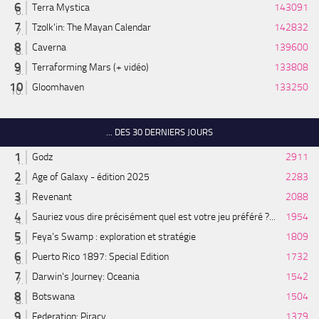
Terra Mystica
143091
Tzolk'in: The Mayan Calendar
142832
Caverna
139600
Terraforming Mars (+ vidéo)
133808
Gloomhaven
133250
... DES 30 DERNIERS JOURS
Godz
2911
Age of Galaxy - édition 2025
2283
Revenant
2088
Sauriez vous dire précisément quel est votre jeu préféré ?...
1954
Feya’s Swamp : exploration et stratégie
1809
Puerto Rico 1897: Special Edition
1732
Darwin's Journey: Oceania
1542
Botswana
1504
Federation: Piracy
1379