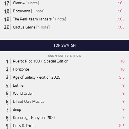
Clear 4
[1 note]
7.65
Botswana
[1 note]
7.65
The Peak team rangers
[1 note]
7.65
Cactus Game
[1 note]
7.65
TOP SWATSH
des 4 derniers mois
Puerto Rico 1897: Special Edition
10
Horizonte
10
Age of Galaxy - édition 2025
9.5
Luthier
9
World Order
9
DJ Set Quiz Musical
9
dnup
9
Kronologic Babylon 2500
9
Crits & Tricks
8.5