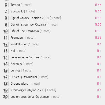
Tembo
[1 note]
8.55
Spyworld
[1 note]
8.55
Age of Galaxy - édition 2025
[1 note]
8.55
Darwin's Journey: Oceania
[1 note]
8.55
Life of The Amazonia
[1 note]
8.55
Fromage
[1 note]
8.55
World Order
[1 note]
8.1
Koi
[1 note]
8.1
Le silence de l'ombre
[1 note]
8.1
Borealis
[1 note]
8.1
Lumios
[1 note]
8.1
DJ Set Quiz Musical
[1 note]
8.1
Greenvaders
[1 note]
8.1
Kronologic Babylon 2500
[1 note]
8.1
Les enfants de la résistance
[1 note]
8.1