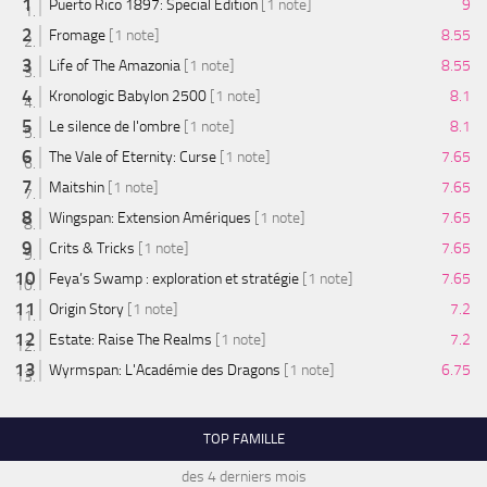
Puerto Rico 1897: Special Edition
[1 note]
9
Fromage
[1 note]
8.55
Life of The Amazonia
[1 note]
8.55
Kronologic Babylon 2500
[1 note]
8.1
Le silence de l'ombre
[1 note]
8.1
The Vale of Eternity: Curse
[1 note]
7.65
Maitshin
[1 note]
7.65
Wingspan: Extension Amériques
[1 note]
7.65
Crits & Tricks
[1 note]
7.65
Feya’s Swamp : exploration et stratégie
[1 note]
7.65
Origin Story
[1 note]
7.2
Estate: Raise The Realms
[1 note]
7.2
Wyrmspan: L'Académie des Dragons
[1 note]
6.75
TOP FAMILLE
des 4 derniers mois