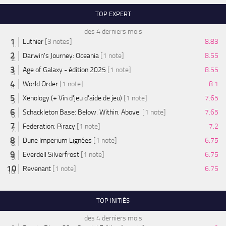
TOP EXPERT
des 4 derniers mois
Luthier
[3 notes]
8.83
Darwin's Journey: Oceania
[1 note]
8.55
Age of Galaxy - édition 2025
[1 note]
8.55
World Order
[1 note]
8.1
Xenology (+ Vin d'jeu d'aide de jeu)
[1 note]
7.65
Schackleton Base: Below. Within. Above.
[1 note]
7.65
Federation: Piracy
[1 note]
7.2
Dune Imperium Lignées
[1 note]
6.75
Everdell Silverfrost
[1 note]
6.75
Revenant
[1 note]
6.75
TOP INITIÉS
des 4 derniers mois