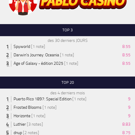
TOP 3
des 30 derniers JOURS
Spyworld
[1 note]
8.55
Darwin's Journey: Oceania
[1 note]
8.55
Age of Galaxy - édition 2025
[1 note]
8.55
TOP 20
des 4 derniers mois
Puerto Rico 1897: Special Edition
[1 note]
9
Frosted Blooms
[1 note]
9
Horizonte
[1 note]
9
Luthier
[3 notes]
8.83
dnup
[2 notes]
8.75