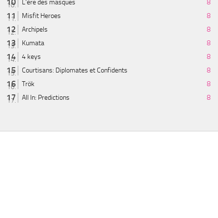
L'ère des masques
8
Misfit Heroes
8
Archipels
8
Kumata
8
4 keys
8
Courtisans: Diplomates et Confidents
8
Trök
8
All In: Predictions
8