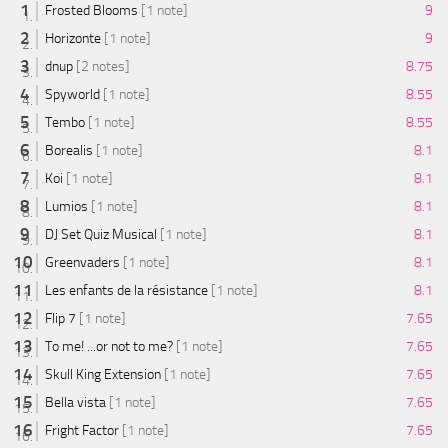
Frosted Blooms
[1 note]
9
Horizonte
[1 note]
9
dnup
[2 notes]
8.75
Spyworld
[1 note]
8.55
Tembo
[1 note]
8.55
Borealis
[1 note]
8.1
Koi
[1 note]
8.1
Lumios
[1 note]
8.1
DJ Set Quiz Musical
[1 note]
8.1
Greenvaders
[1 note]
8.1
Les enfants de la résistance
[1 note]
8.1
Flip 7
[1 note]
7.65
To me! ...or not to me?
[1 note]
7.65
Skull King Extension
[1 note]
7.65
Bella vista
[1 note]
7.65
Fright Factor
[1 note]
7.65