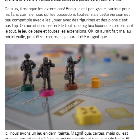
De plus, il manque les extensions! En soi, c’est pas grave, surtout pour
les fans comme nous qui les possédons toutes mais cette version est
peu compatible avec elles. Jouer avec des figurines et des pions c’est
pas top. On aurait donc préféré le tout: une big box luxueuse comprenant
le tout: le jeu de base et toutes les extensions. OK, ca aurait fait mal au
portefeuille, peut être trop, mais ça aurait été magnifique.
Ici, nous avons un jeu en demi teinte. Magnifique, certes, mais qui est
principalement destiné à celles qui ne possèdent pas le jeu de base. Et