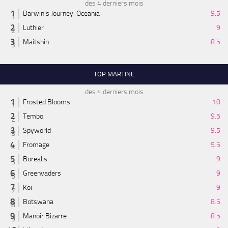
des 4 derniers mois
Darwin's Journey: Oceania
9.5
Luthier
9
Maitshin
8.5
TOP MARTINE
des 4 derniers mois
Frosted Blooms
10
Tembo
9.5
Spyworld
9.5
Fromage
9.5
Borealis
9
Greenvaders
9
Koi
9
Botswana
8.5
Manoir Bizarre
8.5