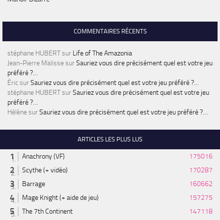
COMMENTAIRES RÉCENTS
stéphane HUBERT
sur
Life of The Amazonia
Jean-Pierre Malisse
sur
Sauriez vous dire précisément quel est votre jeu
préféré ?…
Éric
sur
Sauriez vous dire précisément quel est votre jeu préféré ?…
stéphane HUBERT
sur
Sauriez vous dire précisément quel est votre jeu
préféré ?…
Hélène
sur
Sauriez vous dire précisément quel est votre jeu préféré ?…
ARTICLES LES PLUS LUS
Anachrony (VF)
175016
Scythe (+ vidéo)
170287
Barrage
160662
Mage Knight (+ aide de jeu)
157275
The 7th Continent
147118