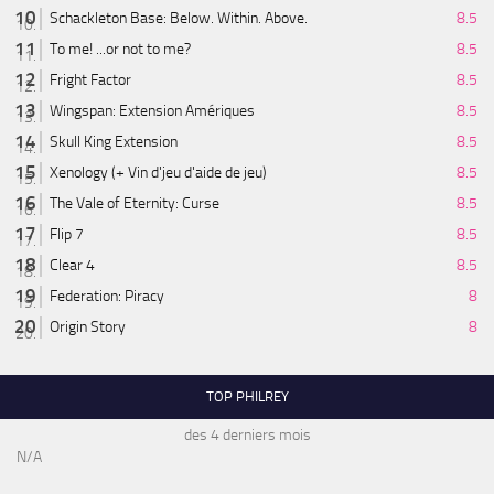
Schackleton Base: Below. Within. Above.
8.5
To me! ...or not to me?
8.5
Fright Factor
8.5
Wingspan: Extension Amériques
8.5
Skull King Extension
8.5
Xenology (+ Vin d'jeu d'aide de jeu)
8.5
The Vale of Eternity: Curse
8.5
Flip 7
8.5
Clear 4
8.5
Federation: Piracy
8
Origin Story
8
TOP PHILREY
des 4 derniers mois
N/A