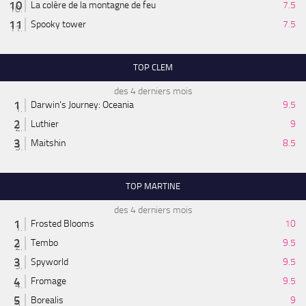
La colère de la montagne de feu
7.5
Spooky tower
7.5
TOP CLEM
des 4 derniers mois
Darwin's Journey: Oceania
9.5
Luthier
9
Maitshin
8.5
TOP MARTINE
des 4 derniers mois
Frosted Blooms
10
Tembo
9.5
Spyworld
9.5
Fromage
9.5
Borealis
9