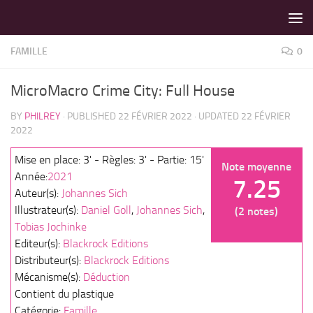
LES MEILLEURS JEUX SONT SUR VIN D'JEU !
Skip to content
FAMILLE
0
MicroMacro Crime City: Full House
BY
PHILREY
· PUBLISHED
22 FÉVRIER 2022
· UPDATED
22 FÉVRIER
2022
Mise en place: 3' - Règles: 3' - Partie: 15'
Note moyenne
Année:
2021
7.25
Auteur(s):
Johannes Sich
Illustrateur(s):
Daniel Goll
,
Johannes Sich
,
(2 notes)
Tobias Jochinke
Editeur(s):
Blackrock Editions
Distributeur(s):
Blackrock Editions
Mécanisme(s):
Déduction
Contient du plastique
Catégorie:
Famille