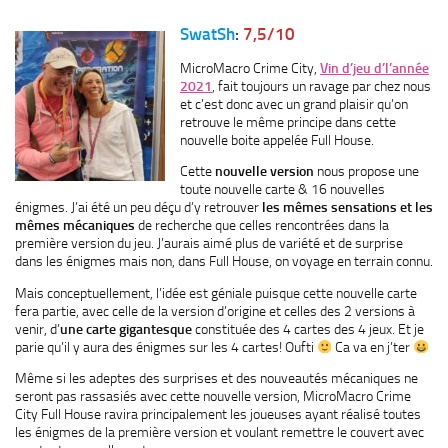
SwatSh
:
7,5/10
MicroMacro Crime City,
Vin d’jeu d’l’année
2021
, fait toujours un ravage par chez nous
et c’est donc avec un grand plaisir qu’on
retrouve le même principe dans cette
nouvelle boite appelée Full House.
Cette
nouvelle version
nous propose une
toute nouvelle carte & 16 nouvelles
énigmes. J’ai été un peu déçu d’y retrouver
les mêmes sensations et les
mêmes mécaniques
de recherche que celles rencontrées dans la
première version du jeu. J’aurais aimé plus de variété et de surprise
dans les énigmes mais non, dans Full House, on voyage en terrain connu.
Mais conceptuellement, l’idée est géniale puisque cette nouvelle carte
fera partie, avec celle de la version d’origine et celles des 2 versions à
venir, d’
une carte gigantesque
constituée des 4 cartes des 4 jeux. Et je
parie qu’il y aura des énigmes sur les 4 cartes! Oufti
Ca va en j’ter
Même si les adeptes des surprises et des nouveautés mécaniques ne
seront pas rassasiés avec cette nouvelle version, MicroMacro Crime
City Full House ravira principalement les joueuses ayant réalisé toutes
les énigmes de la première version et voulant remettre le couvert avec