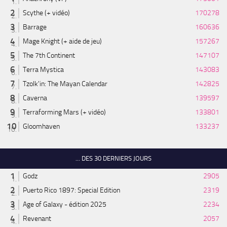
Scythe (+ vidéo)
170278
Barrage
160636
Mage Knight (+ aide de jeu)
157267
The 7th Continent
147107
Terra Mystica
143083
Tzolk'in: The Mayan Calendar
142825
Caverna
139597
Terraforming Mars (+ vidéo)
133801
Gloomhaven
133237
... DES 30 DERNIERS JOURS
Godz
2905
Puerto Rico 1897: Special Edition
2319
Age of Galaxy - édition 2025
2234
Revenant
2057