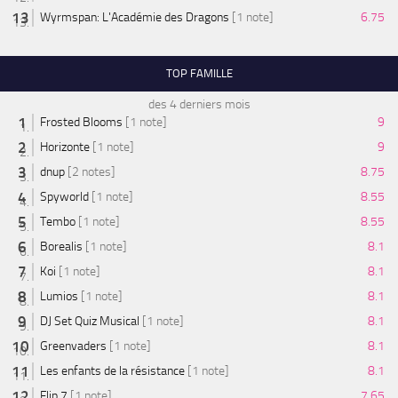
Wyrmspan: L'Académie des Dragons
[1 note]
6.75
TOP FAMILLE
des 4 derniers mois
Frosted Blooms
[1 note]
9
Horizonte
[1 note]
9
dnup
[2 notes]
8.75
Spyworld
[1 note]
8.55
Tembo
[1 note]
8.55
Borealis
[1 note]
8.1
Koi
[1 note]
8.1
Lumios
[1 note]
8.1
DJ Set Quiz Musical
[1 note]
8.1
Greenvaders
[1 note]
8.1
Les enfants de la résistance
[1 note]
8.1
Flip 7
[1 note]
7.65