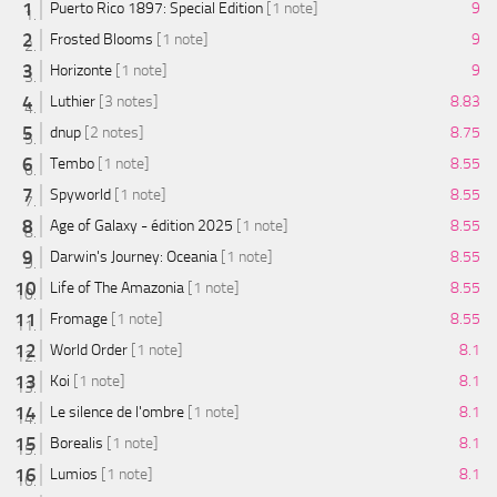
Puerto Rico 1897: Special Edition
[1 note]
9
Frosted Blooms
[1 note]
9
Horizonte
[1 note]
9
Luthier
[3 notes]
8.83
dnup
[2 notes]
8.75
Tembo
[1 note]
8.55
Spyworld
[1 note]
8.55
Age of Galaxy - édition 2025
[1 note]
8.55
Darwin's Journey: Oceania
[1 note]
8.55
Life of The Amazonia
[1 note]
8.55
Fromage
[1 note]
8.55
World Order
[1 note]
8.1
Koi
[1 note]
8.1
Le silence de l'ombre
[1 note]
8.1
Borealis
[1 note]
8.1
Lumios
[1 note]
8.1