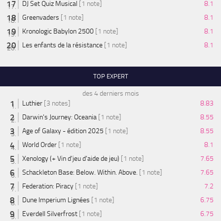
DJ Set Quiz Musical
[1 note]
8.1
Greenvaders
[1 note]
8.1
Kronologic Babylon 2500
[1 note]
8.1
Les enfants de la résistance
[1 note]
8.1
TOP EXPERT
des 4 derniers mois
Luthier
[3 notes]
8.83
Darwin's Journey: Oceania
[1 note]
8.55
Age of Galaxy - édition 2025
[1 note]
8.55
World Order
[1 note]
8.1
Xenology (+ Vin d'jeu d'aide de jeu)
[1 note]
7.65
Schackleton Base: Below. Within. Above.
[1 note]
7.65
Federation: Piracy
[1 note]
7.2
Dune Imperium Lignées
[1 note]
6.75
Everdell Silverfrost
[1 note]
6.75