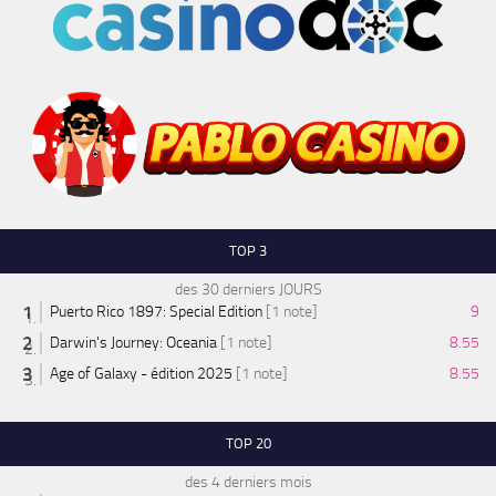
TOP 3
des 30 derniers JOURS
Puerto Rico 1897: Special Edition
[1 note]
9
Darwin's Journey: Oceania
[1 note]
8.55
Age of Galaxy - édition 2025
[1 note]
8.55
TOP 20
des 4 derniers mois