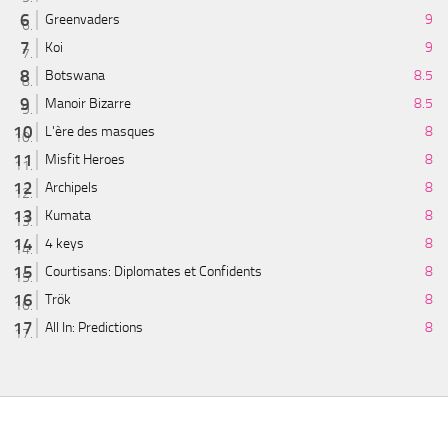
Greenvaders
9
Koi
9
Botswana
8.5
Manoir Bizarre
8.5
L'ère des masques
8
Misfit Heroes
8
Archipels
8
Kumata
8
4 keys
8
Courtisans: Diplomates et Confidents
8
Trök
8
All In: Predictions
8