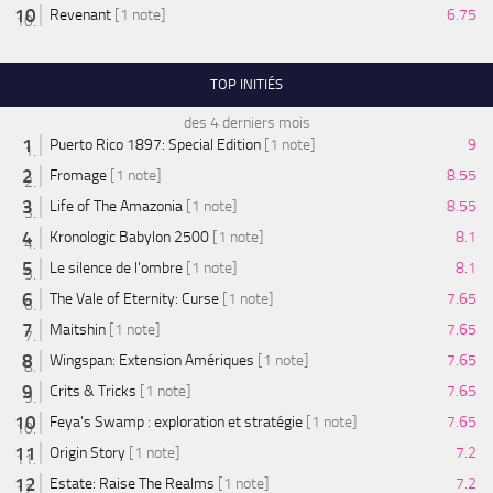
Revenant
[1 note]
6.75
TOP INITIÉS
des 4 derniers mois
Puerto Rico 1897: Special Edition
[1 note]
9
Fromage
[1 note]
8.55
Life of The Amazonia
[1 note]
8.55
Kronologic Babylon 2500
[1 note]
8.1
Le silence de l'ombre
[1 note]
8.1
The Vale of Eternity: Curse
[1 note]
7.65
Maitshin
[1 note]
7.65
Wingspan: Extension Amériques
[1 note]
7.65
Crits & Tricks
[1 note]
7.65
Feya’s Swamp : exploration et stratégie
[1 note]
7.65
Origin Story
[1 note]
7.2
Estate: Raise The Realms
[1 note]
7.2