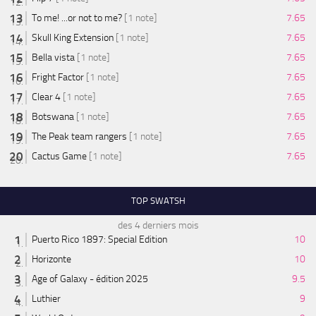
To me! ...or not to me?
[1 note]
7.65
Skull King Extension
[1 note]
7.65
Bella vista
[1 note]
7.65
Fright Factor
[1 note]
7.65
Clear 4
[1 note]
7.65
Botswana
[1 note]
7.65
The Peak team rangers
[1 note]
7.65
Cactus Game
[1 note]
7.65
TOP SWATSH
des 4 derniers mois
Puerto Rico 1897: Special Edition
10
Horizonte
10
Age of Galaxy - édition 2025
9.5
Luthier
9