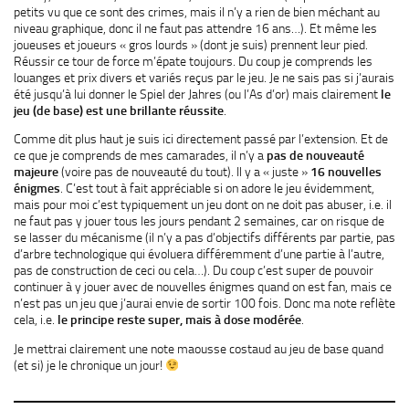
petits vu que ce sont des crimes, mais il n’y a rien de bien méchant au
niveau graphique, donc il ne faut pas attendre 16 ans…). Et même les
joueuses et joueurs « gros lourds » (dont je suis) prennent leur pied.
Réussir ce tour de force m’épate toujours. Du coup je comprends les
louanges et prix divers et variés reçus par le jeu. Je ne sais pas si j’aurais
été jusqu’à lui donner le Spiel der Jahres (ou l’As d’or) mais clairement
le
jeu (de base) est une brillante réussite
.
Comme dit plus haut je suis ici directement passé par l’extension. Et de
ce que je comprends de mes camarades, il n’y a
pas de nouveauté
majeure
(voire pas de nouveauté du tout). Il y a « juste »
16 nouvelles
énigmes
. C’est tout à fait appréciable si on adore le jeu évidemment,
mais pour moi c’est typiquement un jeu dont on ne doit pas abuser, i.e. il
ne faut pas y jouer tous les jours pendant 2 semaines, car on risque de
se lasser du mécanisme (il n’y a pas d’objectifs différents par partie, pas
d’arbre technologique qui évoluera différemment d’une partie à l’autre,
pas de construction de ceci ou cela…). Du coup c’est super de pouvoir
continuer à y jouer avec de nouvelles énigmes quand on est fan, mais ce
n’est pas un jeu que j’aurai envie de sortir 100 fois. Donc ma note reflète
cela, i.e.
le principe reste super, mais à dose modérée
.
Je mettrai clairement une note maousse costaud au jeu de base quand
(et si) je le chronique un jour!