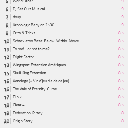
World Order
9
DJ Set Quiz Musical
9
dnup
9
Kronologic Babylon 2500
9
Crits & Tricks
8.5
Schackleton Base: Below. Within. Above.
8.5
To me! ...or not to me?
8.5
Fright Factor
8.5
Wingspan: Extension Amériques
8.5
Skull King Extension
8.5
Xenology (+ Vin d'jeu d'aide de jeu)
8.5
The Vale of Eternity: Curse
8.5
Flip 7
8.5
Clear 4
8.5
Federation: Piracy
8
Origin Story
8