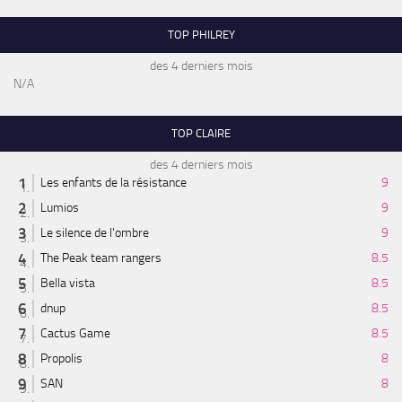
TOP PHILREY
des 4 derniers mois
N/A
TOP CLAIRE
des 4 derniers mois
Les enfants de la résistance
9
Lumios
9
Le silence de l'ombre
9
The Peak team rangers
8.5
Bella vista
8.5
dnup
8.5
Cactus Game
8.5
Propolis
8
SAN
8