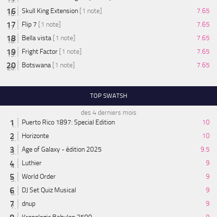
Skull King Extension
[1 note]
7.65
Flip 7
[1 note]
7.65
Bella vista
[1 note]
7.65
Fright Factor
[1 note]
7.65
Botswana
[1 note]
7.65
TOP SWATSH
des 4 derniers mois
Puerto Rico 1897: Special Edition
10
Horizonte
10
Age of Galaxy - édition 2025
9.5
Luthier
9
World Order
9
DJ Set Quiz Musical
9
dnup
9