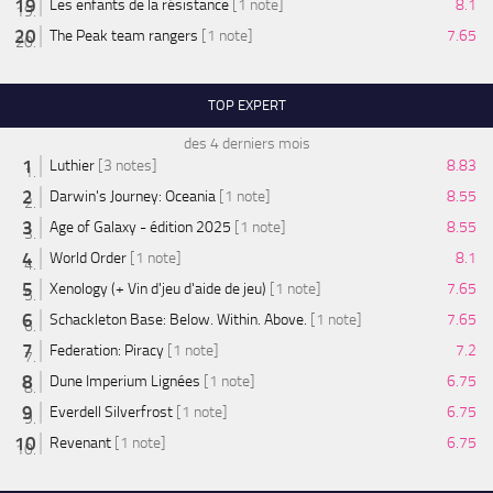
Les enfants de la résistance
[1 note]
8.1
The Peak team rangers
[1 note]
7.65
TOP EXPERT
des 4 derniers mois
Luthier
[3 notes]
8.83
Darwin's Journey: Oceania
[1 note]
8.55
Age of Galaxy - édition 2025
[1 note]
8.55
World Order
[1 note]
8.1
Xenology (+ Vin d'jeu d'aide de jeu)
[1 note]
7.65
Schackleton Base: Below. Within. Above.
[1 note]
7.65
Federation: Piracy
[1 note]
7.2
Dune Imperium Lignées
[1 note]
6.75
Everdell Silverfrost
[1 note]
6.75
Revenant
[1 note]
6.75