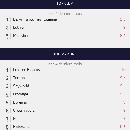
TOP CLEM
des 4 derniers mois
Darwin's Journey: Oceania
9.5
Luthier
9
Maitshin
8.5
TOP MARTINE
des 4 derniers mois
Frosted Blooms
10
Tembo
9.5
Spyworld
9.5
Fromage
9.5
Borealis
9
Greenvaders
9
Koi
9
Botswana
8.5