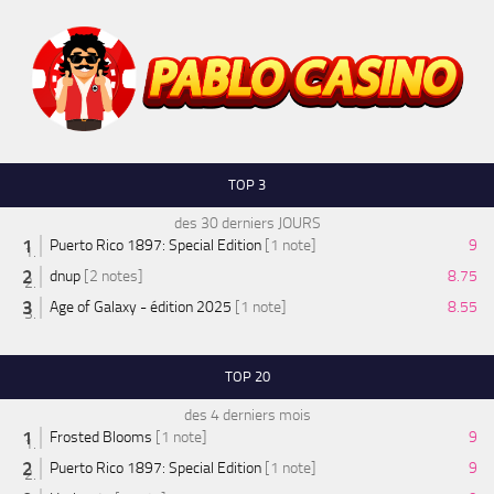
TOP 3
des 30 derniers JOURS
Puerto Rico 1897: Special Edition
[1 note]
9
dnup
[2 notes]
8.75
Age of Galaxy - édition 2025
[1 note]
8.55
TOP 20
des 4 derniers mois
Frosted Blooms
[1 note]
9
Puerto Rico 1897: Special Edition
[1 note]
9