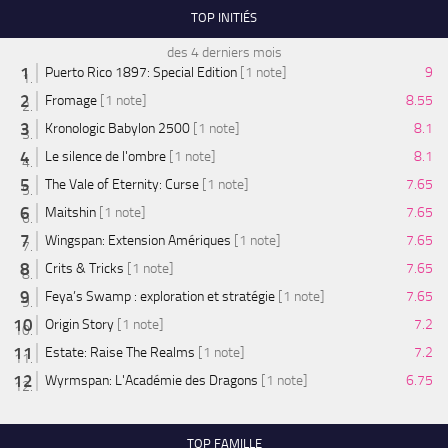
TOP INITIÉS
des 4 derniers mois
Puerto Rico 1897: Special Edition
[1 note]
9
Fromage
[1 note]
8.55
Kronologic Babylon 2500
[1 note]
8.1
Le silence de l'ombre
[1 note]
8.1
The Vale of Eternity: Curse
[1 note]
7.65
Maitshin
[1 note]
7.65
Wingspan: Extension Amériques
[1 note]
7.65
Crits & Tricks
[1 note]
7.65
Feya’s Swamp : exploration et stratégie
[1 note]
7.65
Origin Story
[1 note]
7.2
Estate: Raise The Realms
[1 note]
7.2
Wyrmspan: L'Académie des Dragons
[1 note]
6.75
TOP FAMILLE