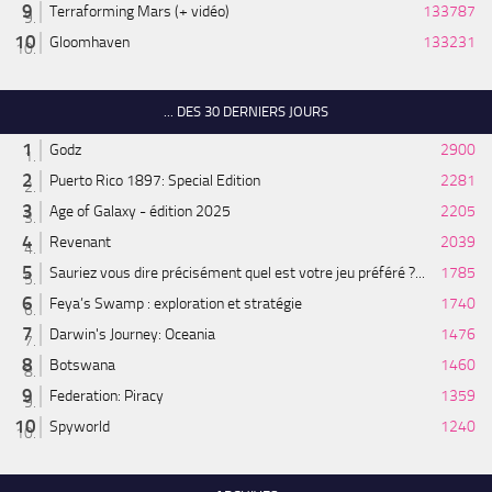
Terraforming Mars (+ vidéo)
133787
Gloomhaven
133231
... DES 30 DERNIERS JOURS
Godz
2900
Puerto Rico 1897: Special Edition
2281
Age of Galaxy - édition 2025
2205
Revenant
2039
Sauriez vous dire précisément quel est votre jeu préféré ?...
1785
Feya’s Swamp : exploration et stratégie
1740
Darwin's Journey: Oceania
1476
Botswana
1460
Federation: Piracy
1359
Spyworld
1240