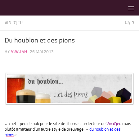
LES MEILLEURS JEUX SONT SUR VIN D'JEU !
Skip to content
VIN D'JEU
3
Du houblon et des pions
BY
SWATSH
·
26 MAI 2013
Un petit peu de pub pour le site de Thomas, un lecteur de
Vin d’jeu
mais
plutôt amateur d’un autre style de breuvage: «
du houblon et des
pions
« .