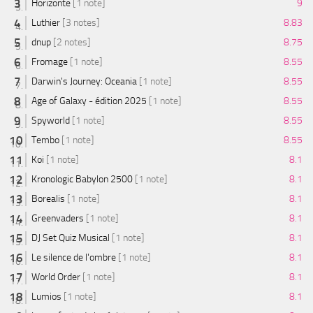
Horizonte
[1 note]
9
Luthier
[3 notes]
8.83
dnup
[2 notes]
8.75
Fromage
[1 note]
8.55
Darwin's Journey: Oceania
[1 note]
8.55
Age of Galaxy - édition 2025
[1 note]
8.55
Spyworld
[1 note]
8.55
Tembo
[1 note]
8.55
Koi
[1 note]
8.1
Kronologic Babylon 2500
[1 note]
8.1
Borealis
[1 note]
8.1
Greenvaders
[1 note]
8.1
DJ Set Quiz Musical
[1 note]
8.1
Le silence de l'ombre
[1 note]
8.1
World Order
[1 note]
8.1
Lumios
[1 note]
8.1