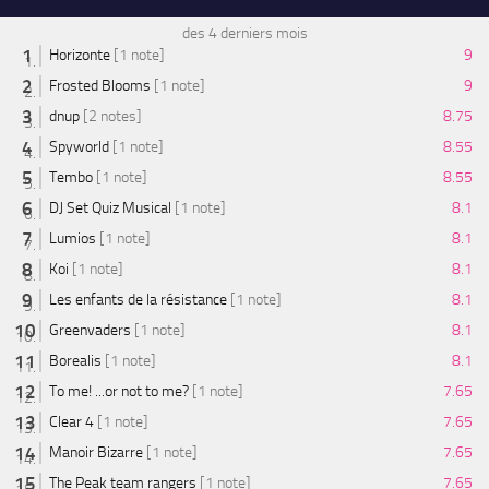
des 4 derniers mois
Horizonte
[1 note]
9
Frosted Blooms
[1 note]
9
dnup
[2 notes]
8.75
Spyworld
[1 note]
8.55
Tembo
[1 note]
8.55
DJ Set Quiz Musical
[1 note]
8.1
Lumios
[1 note]
8.1
Koi
[1 note]
8.1
Les enfants de la résistance
[1 note]
8.1
Greenvaders
[1 note]
8.1
Borealis
[1 note]
8.1
To me! ...or not to me?
[1 note]
7.65
Clear 4
[1 note]
7.65
Manoir Bizarre
[1 note]
7.65
The Peak team rangers
[1 note]
7.65