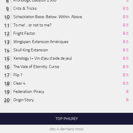
Kronologic Babylon 2500
9
Crits & Tricks
8.5
Schackleton Base: Below. Within. Above.
8.5
To me! ...or not to me?
8.5
Fright Factor
8.5
Wingspan: Extension Amériques
8.5
Skull King Extension
8.5
Xenology (+ Vin d'jeu d'aide de jeu)
8.5
The Vale of Eternity: Curse
8.5
Flip 7
8.5
Clear 4
8.5
Federation: Piracy
8
Origin Story
8
TOP PHILREY
des 4 derniers mois