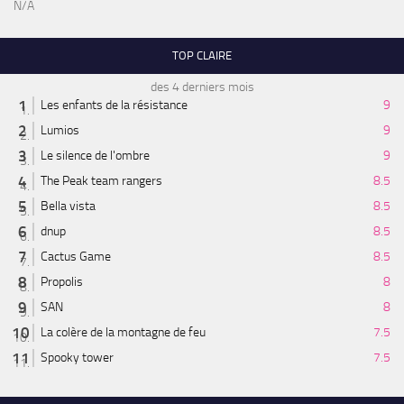
N/A
TOP CLAIRE
des 4 derniers mois
Les enfants de la résistance
9
Lumios
9
Le silence de l'ombre
9
The Peak team rangers
8.5
Bella vista
8.5
dnup
8.5
Cactus Game
8.5
Propolis
8
SAN
8
La colère de la montagne de feu
7.5
Spooky tower
7.5