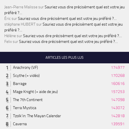
Jean-Pierre Malisse
sur
Sauriez vous dire précisément quel est votre jeu
préféré ?…
Éric
sur
Sauriez vous dire précisément quel est votre jeu préféré ?…
stéphane HUBERT
sur
Sauriez vous dire précisément quel est votre jeu
préféré ?…
Hélène
sur
Sauriez vous dire précisément quel est votre jeu préféré ?…
Felix
sur
Sauriez vous dire précisément quel est votre jeu préféré ?…
ARTICLES LES PLUS LUS
Anachrony (VF)
174977
Scythe (+ vidéo)
170268
Barrage
160616
Mage Knight (+ aide de jeu)
157253
The 7th Continent
147098
Terra Mystica
143072
Tzolk'in: The Mayan Calendar
142818
Caverna
139591