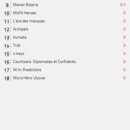
Manoir Bizarre
8.5
Misfit Heroes
8
L'ère des masques
8
Archipels
8
Kumata
8
Trök
8
4 keys
8
Courtisans: Diplomates et Confidents
8
All In: Predictions
8
Micro Héro: Ulysse
8