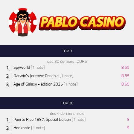
TOP 3
des 30 derniers JOURS
Spyworld
[1 note]
8.55
Darwin's Journey: Oceania
[1 note]
8.55
Age of Galaxy - édition 2025
[1 note]
8.55
TOP 20
des 4 derniers mois
Puerto Rico 1897: Special Edition
[1 note]
9
Horizonte
[1 note]
9