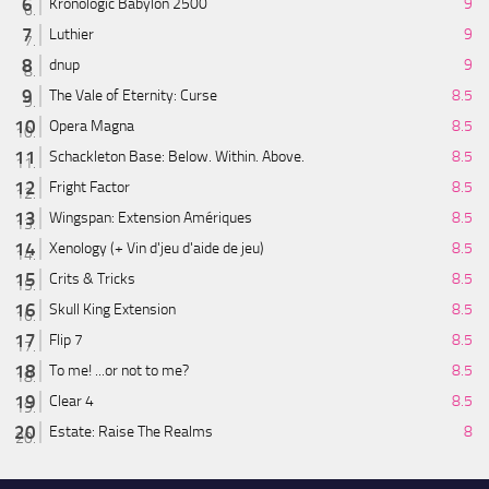
Kronologic Babylon 2500
9
Luthier
9
dnup
9
The Vale of Eternity: Curse
8.5
Opera Magna
8.5
Schackleton Base: Below. Within. Above.
8.5
Fright Factor
8.5
Wingspan: Extension Amériques
8.5
Xenology (+ Vin d'jeu d'aide de jeu)
8.5
Crits & Tricks
8.5
Skull King Extension
8.5
Flip 7
8.5
To me! ...or not to me?
8.5
Clear 4
8.5
Estate: Raise The Realms
8