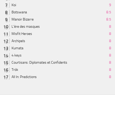
Koi
9
Botswana
8.5
Manoir Bizarre
8.5
L'ère des masques
8
Misfit Heroes
8
Archipels
8
Kumata
8
4 keys
8
Courtisans: Diplomates et Confidents
8
Trök
8
All In: Predictions
8