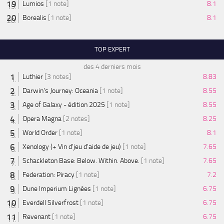
Lumios
[1 note]
8.1
Borealis
[1 note]
8.1
TOP EXPERT
des 4 derniers mois
Luthier
[3 notes]
8.83
Darwin's Journey: Oceania
[1 note]
8.55
Age of Galaxy - édition 2025
[1 note]
8.55
Opera Magna
[2 notes]
8.25
World Order
[1 note]
8.1
Xenology (+ Vin d'jeu d'aide de jeu)
[1 note]
7.65
Schackleton Base: Below. Within. Above.
[1 note]
7.65
Federation: Piracy
[1 note]
7.2
Dune Imperium Lignées
[1 note]
6.75
Everdell Silverfrost
[1 note]
6.75
Revenant
[1 note]
6.75