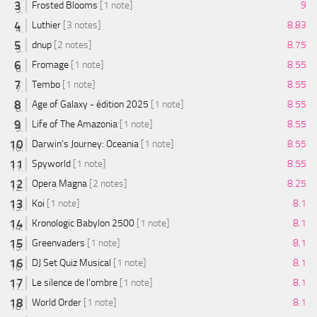
Frosted Blooms
[1 note]
9
Luthier
[3 notes]
8.83
dnup
[2 notes]
8.75
Fromage
[1 note]
8.55
Tembo
[1 note]
8.55
Age of Galaxy - édition 2025
[1 note]
8.55
Life of The Amazonia
[1 note]
8.55
Darwin's Journey: Oceania
[1 note]
8.55
Spyworld
[1 note]
8.55
Opera Magna
[2 notes]
8.25
Koi
[1 note]
8.1
Kronologic Babylon 2500
[1 note]
8.1
Greenvaders
[1 note]
8.1
DJ Set Quiz Musical
[1 note]
8.1
Le silence de l'ombre
[1 note]
8.1
World Order
[1 note]
8.1