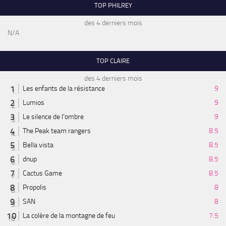
TOP PHILREY
des 4 derniers mois
N/A
TOP CLAIRE
des 4 derniers mois
Les enfants de la résistance
9
Lumios
9
Le silence de l'ombre
9
The Peak team rangers
8.5
Bella vista
8.5
dnup
8.5
Cactus Game
8.5
Propolis
8
SAN
8
La colère de la montagne de feu
7.5