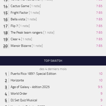
Cactus Game
[1 note]
7.65
Fright Factor
[1 note]
7.65
Bella vista
[1 note]
7.65
Flip 7
[1 note]
7.65
The Peak team rangers
[1 note]
7.65
Clear 4
[1 note]
7.65
Manoir Bizarre
[1 note]
7.65
TOP SWATSH
des 4 derniers mois
Puerto Rico 1897: Special Edition
10
Horizonte
10
Age of Galaxy - édition 2025
9.5
World Order
9
DJ Set Quiz Musical
9