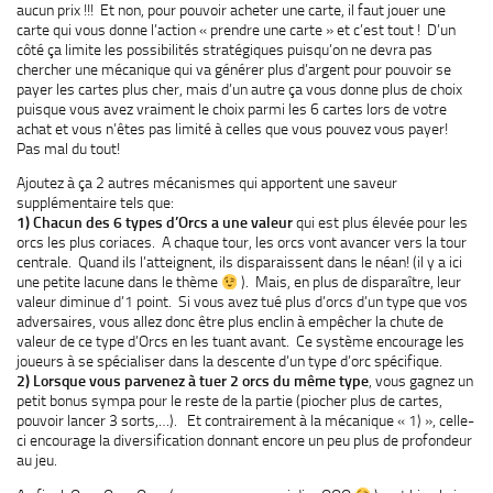
aucun prix !!! Et non, pour pouvoir acheter une carte, il faut jouer une
carte qui vous donne l’action « prendre une carte » et c’est tout ! D’un
côté ça limite les possibilités stratégiques puisqu’on ne devra pas
chercher une mécanique qui va générer plus d’argent pour pouvoir se
payer les cartes plus cher, mais d’un autre ça vous donne plus de choix
puisque vous avez vraiment le choix parmi les 6 cartes lors de votre
achat et vous n’êtes pas limité à celles que vous pouvez vous payer!
Pas mal du tout!
Ajoutez à ça 2 autres mécanismes qui apportent une saveur
supplémentaire tels que:
1) Chacun des 6 types d’Orcs a une valeur
qui est plus élevée pour les
orcs les plus coriaces. A chaque tour, les orcs vont avancer vers la tour
centrale. Quand ils l’atteignent, ils disparaissent dans le néan! (il y a ici
une petite lacune dans le thème
). Mais, en plus de disparaître, leur
valeur diminue d’1 point. Si vous avez tué plus d’orcs d’un type que vos
adversaires, vous allez donc être plus enclin à empêcher la chute de
valeur de ce type d’Orcs en les tuant avant. Ce système encourage les
joueurs à se spécialiser dans la descente d’un type d’orc spécifique.
2) Lorsque vous parvenez à tuer 2 orcs du même type
, vous gagnez un
petit bonus sympa pour le reste de la partie (piocher plus de cartes,
pouvoir lancer 3 sorts,…). Et contrairement à la mécanique « 1) », celle-
ci encourage la diversification donnant encore un peu plus de profondeur
au jeu.