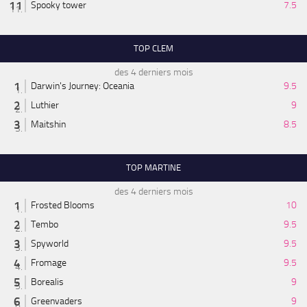
Spooky tower
7.5
TOP CLEM
des 4 derniers mois
Darwin's Journey: Oceania
9.5
Luthier
9
Maitshin
8.5
TOP MARTINE
des 4 derniers mois
Frosted Blooms
10
Tembo
9.5
Spyworld
9.5
Fromage
9.5
Borealis
9
Greenvaders
9