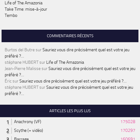
Life of The Amazonia
Take Time: mise-à-jour
Tembo
COMMENTAIRES RÉCENTS
Burtos del Butre
sur
Sauriez vous dire précisément quel est votre jeu
préféré ?…
stéphane HUBERT
sur
Life of The Amazonia
Jean-Pierre Malisse
sur
Sauriez vous dire précisément quel est votre jeu
préféré ?…
Éric
sur
Sauriez vous dire précisément quel est votre jeu préféré ?…
stéphane HUBERT
sur
Sauriez vous dire précisément quel est votre jeu
préféré ?…
ARTICLES LES PLUS LUS
Anachrony (VF)
175028
Scythe (+ vidéo)
170297
Barrage
160691