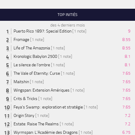
TOP INITIÉS
des 4 derniers mois
Puerto Rico 1897: Special Edition
[1 note]
9
Fromage
[1 note]
8.55
Life of The Amazonia
[1 note]
8.55
Kronologic Babylon 2500
[1 note]
8.1
Le silence de l'ombre
[1 note]
8.1
The Vale of Eternity: Curse
[1 note]
7.65
Maitshin
[1 note]
7.65
Wingspan: Extension Amériques
[1 note]
7.65
Crits & Tricks
[1 note]
7.65
Feya’s Swamp : exploration et stratégie
[1 note]
7.65
Origin Story
[1 note]
7.2
Estate: Raise The Realms
[1 note]
7.2
Wyrmspan: L'Académie des Dragons
[1 note]
6.75