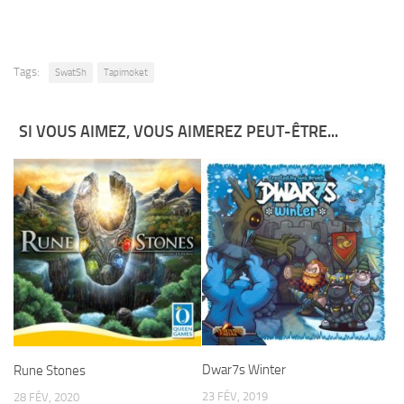
Tags:
SwatSh
Tapimoket
SI VOUS AIMEZ, VOUS AIMEREZ PEUT-ÊTRE...
Dwar7s Winter
Rune Stones
23 FÉV, 2019
28 FÉV, 2020