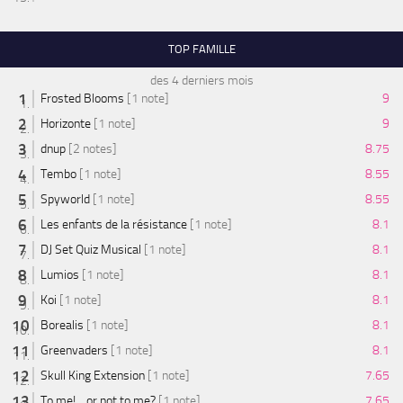
TOP FAMILLE
des 4 derniers mois
Frosted Blooms
[1 note]
9
Horizonte
[1 note]
9
dnup
[2 notes]
8.75
Tembo
[1 note]
8.55
Spyworld
[1 note]
8.55
Les enfants de la résistance
[1 note]
8.1
DJ Set Quiz Musical
[1 note]
8.1
Lumios
[1 note]
8.1
Koi
[1 note]
8.1
Borealis
[1 note]
8.1
Greenvaders
[1 note]
8.1
Skull King Extension
[1 note]
7.65
To me! ...or not to me?
[1 note]
7.65