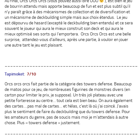
Au final, Orcs Orcs Orcs (vous pouvez aussi dire OOO
), est bien le jeu
de bourrin attendu mais apporte beaucoup de fun et est plus subtil qu’il
n’y paraît grâce à des mécanismes de collection et de diversification et
un mécanisme de deckbuilding simple mais aux choix étendus. Le jeu
est dépourvu de hasard (excepté le deckbuilding bien entendu) et ce sera
souvent le joueur qui aura le mieux construit son deck et qui aura le
mieux optimisé ses sorts qui l’emportera. Orcs Orcs Orcs est une belle
surprise, attendez-vous d’ailleurs, après une partie, à vouloir en jouer
une autre tant le jeu est plaisant.
________________________________________________
Tapimoket
:
7/10
Orcs orcs orcs fait partie de la catégorie des towers defense. Beaucoup
de matos pour ce jeu, de nombreuses figurines de monstres divers (en
carton pour limiter le prix, je suppose). Un très joli plateau avec une
petite forteresse au centre… tout cela est bien beau. On aura également
des cartes….pas mal de cartes… et hélas, c’est là où j’ai coincé. J’avais
plus le sentiment de faire du deckbuilding que du towers defense. Pour
les amateurs du genre, pas de soucis mais moi je m’attendais à autre
chose. Plus « towers defense » justement.
________________________________________________