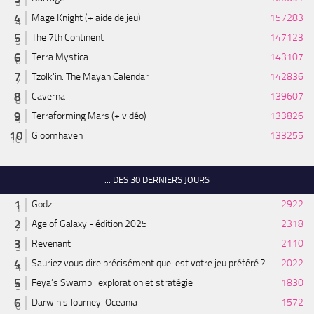
Mage Knight (+ aide de jeu)
157283
The 7th Continent
147123
Terra Mystica
143107
Tzolk'in: The Mayan Calendar
142836
Caverna
139607
Terraforming Mars (+ vidéo)
133826
Gloomhaven
133255
... DES 30 DERNIERS JOURS
Godz
2922
Age of Galaxy - édition 2025
2318
Revenant
2110
Sauriez vous dire précisément quel est votre jeu préféré ?...
2022
Feya’s Swamp : exploration et stratégie
1830
Darwin's Journey: Oceania
1572