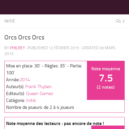
LES MEILLEURS JEUX SONT SUR VIN D'JEU !
Skip to content
INITIÉ
2
Orcs Orcs Orcs
BY
PHILREY
· PUBLISHED
12 FÉVRIER 2015
· UPDATED
30 MARS
2015
Mise en place: 30' - Règles: 35' - Partie:
Note moyenne
100'
7.5
Année:
2014
Auteur(s):
Frank Thyben
(2 notes)
Editeur(s):
Queen Games
Catégorie:
Initié
Nombre de joueurs: de 2 à 4 joueurs
Note moyenne des lecteurs : pas encore de note !