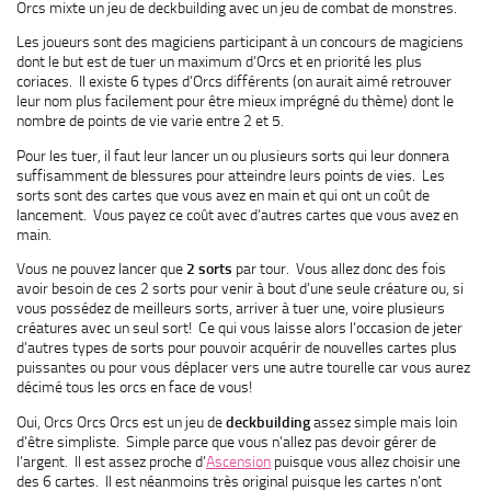
Orcs mixte un jeu de deckbuilding avec un jeu de combat de monstres.
Les joueurs sont des magiciens participant à un concours de magiciens
dont le but est de tuer un maximum d’Orcs et en priorité les plus
coriaces. Il existe 6 types d’Orcs différents (on aurait aimé retrouver
leur nom plus facilement pour être mieux imprégné du thème) dont le
nombre de points de vie varie entre 2 et 5.
Pour les tuer, il faut leur lancer un ou plusieurs sorts qui leur donnera
suffisamment de blessures pour atteindre leurs points de vies. Les
sorts sont des cartes que vous avez en main et qui ont un coût de
lancement. Vous payez ce coût avec d’autres cartes que vous avez en
main.
Vous ne pouvez lancer que
2 sorts
par tour. Vous allez donc des fois
avoir besoin de ces 2 sorts pour venir à bout d’une seule créature ou, si
vous possédez de meilleurs sorts, arriver à tuer une, voire plusieurs
créatures avec un seul sort! Ce qui vous laisse alors l’occasion de jeter
d’autres types de sorts pour pouvoir acquérir de nouvelles cartes plus
puissantes ou pour vous déplacer vers une autre tourelle car vous aurez
décimé tous les orcs en face de vous!
Oui, Orcs Orcs Orcs est un jeu de
deckbuilding
assez simple mais loin
d’être simpliste. Simple parce que vous n’allez pas devoir gérer de
l’argent. Il est assez proche d’
Ascension
puisque vous allez choisir une
des 6 cartes. Il est néanmoins très original puisque les cartes n’ont