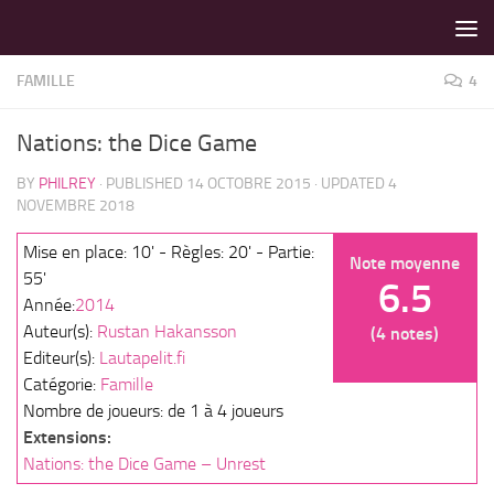
LES MEILLEURS JEUX SONT SUR VIN D'JEU !
Skip to content
FAMILLE
4
Nations: the Dice Game
BY
PHILREY
· PUBLISHED
14 OCTOBRE 2015
· UPDATED
4
NOVEMBRE 2018
Mise en place: 10' - Règles: 20' - Partie:
Note moyenne
55'
6.5
Année:
2014
Auteur(s):
Rustan Hakansson
(4 notes)
Editeur(s):
Lautapelit.fi
Catégorie:
Famille
Nombre de joueurs: de 1 à 4 joueurs
Extensions:
Nations: the Dice Game – Unrest