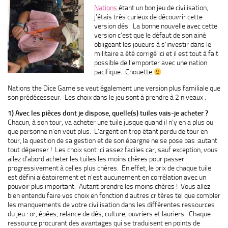
Nations
étant un bon jeu de civilisation,
j’étais très curieux de découvrir cette
version dés. La bonne nouvelle avec cette
version c’est que le défaut de son ainé
obligeant les joueurs à s’investir dans le
militaire a été corrigé ici et il est tout à fait
possible de l’emporter avec une nation
pacifique. Chouette
Nations the Dice Game se veut également une version plus familiale que
son prédécesseur. Les choix dans le jeu sont à prendre à 2 niveaux :
1) Avec les pièces dont je dispose, quelle(s) tuiles vais-je acheter ?
Chacun, à son tour, va acheter une tuile jusque quand il n’y en a plus ou
que personne n’en veut plus. L’argent en trop étant perdu de tour en
tour, la question de sa gestion et de son épargne ne se pose pas :autant
tout dépenser ! Les choix sont ici assez faciles car, sauf exception, vous
allez d’abord acheter les tuiles les moins chères pour passer
progressivement à celles plus chères. En effet, le prix de chaque tuile
est défini aléatoirement et n’est aucunement en corrélation avec un
pouvoir plus important. Autant prendre les moins chères ! Vous allez
bien entendu faire vos choix en fonction d’autres critères tel que combler
les manquements de votre civilisation dans les différentes ressources
du jeu : or, épées, relance de dés, culture, ouvriers et lauriers. Chaque
ressource procurant des avantages qui se traduisent en points de