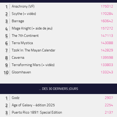
Anachrony (VF)
175012
Scythe (+ vidéo)
170284
Barrage
160642
Mage Knight (+ aide de jeu)
157272
The 7th Continent
147113
Terra Mystica
143088
Tzolk'in: The Mayan Calendar
142829
Caverna
139598
Terraforming Mars (+ vidéo)
133803
Gloomhaven
133243
... DES 30 DERNIERS JOURS
Godz
2907
Age of Galaxy - édition 2025
2254
Puerto Rico 1897: Special Edition
2137