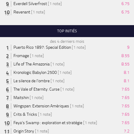
Everdell Silverfrost
[1 note]
6.75
Revenant
[1 note]
6.75
TOP INITIÉS
des 4 derniers mois
Puerto Rico 1897: Special Edition
[1 note]
9
Fromage
[1 note]
8.55
Life of The Amazonia
[1 note]
8.55
Kronologic Babylon 2500
[1 note]
8.1
Le silence de l'ombre
[1 note]
8.1
The Vale of Eternity: Curse
[1 note]
7.65
Maitshin
[1 note]
7.65
Wingspan: Extension Amériques
[1 note]
7.65
Crits & Tricks
[1 note]
7.65
Feya’s Swamp : exploration et stratégie
[1 note]
7.65
Origin Story
[1 note]
7.2