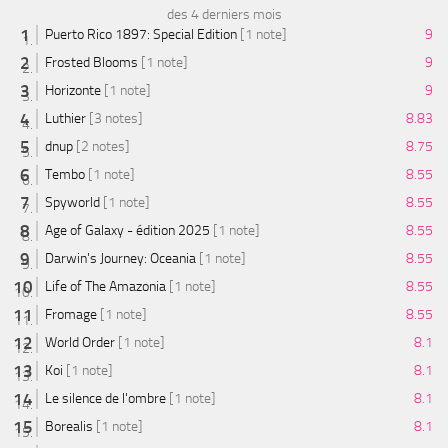
des 4 derniers mois
Puerto Rico 1897: Special Edition
[1 note]
9
Frosted Blooms
[1 note]
9
Horizonte
[1 note]
9
Luthier
[3 notes]
8.83
dnup
[2 notes]
8.75
Tembo
[1 note]
8.55
Spyworld
[1 note]
8.55
Age of Galaxy - édition 2025
[1 note]
8.55
Darwin's Journey: Oceania
[1 note]
8.55
Life of The Amazonia
[1 note]
8.55
Fromage
[1 note]
8.55
World Order
[1 note]
8.1
Koi
[1 note]
8.1
Le silence de l'ombre
[1 note]
8.1
Borealis
[1 note]
8.1