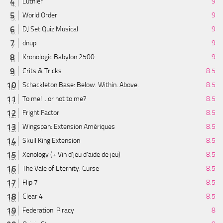
Luthier
9
World Order
9
DJ Set Quiz Musical
9
dnup
9
Kronologic Babylon 2500
9
Crits & Tricks
8.5
Schackleton Base: Below. Within. Above.
8.5
To me! ...or not to me?
8.5
Fright Factor
8.5
Wingspan: Extension Amériques
8.5
Skull King Extension
8.5
Xenology (+ Vin d'jeu d'aide de jeu)
8.5
The Vale of Eternity: Curse
8.5
Flip 7
8.5
Clear 4
8.5
Federation: Piracy
8