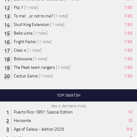
Flip 7
[1 note]
7.65
To me! ...or not to me?
[1 note]
7.65
Skull King Extension
[1 note]
7.65
Bella vista
[1 note]
7.65
Fright Factor
[1 note]
7.65
Clear 4
[1 note]
7.65
Botswana
[1 note]
7.65
The Peak team rangers
[1 note]
7.65
Cactus Game
[1 note]
7.65
TOP SWATSH
des 4 derniers mois
Puerto Rico 1897: Special Edition
10
Horizonte
10
Age of Galaxy - édition 2025
9.5