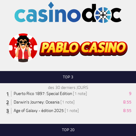
TOP 3
des 30 derniers JOURS
Puerto Rico 1897: Special Edition
[1 note]
9
Darwin's Journey: Oceania
[1 note]
8.55
Age of Galaxy - édition 2025
[1 note]
8.55
TOP 20