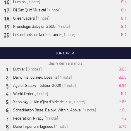
Lumios
[1 note]
8.1
DJ Set Quiz Musical
[1 note]
8.1
Greenvaders
[1 note]
8.1
Kronologic Babylon 2500
[1 note]
8.1
Les enfants de la résistance
[1 note]
8.1
TOP EXPERT
des 4 derniers mois
Luthier
[3 notes]
8.83
Darwin's Journey: Oceania
[1 note]
8.55
Age of Galaxy - édition 2025
[1 note]
8.55
World Order
[1 note]
8.1
Xenology (+ Vin d'jeu d'aide de jeu)
[1 note]
7.65
Schackleton Base: Below. Within. Above.
[1 note]
7.65
Federation: Piracy
[1 note]
7.2
Dune Imperium Lignées
[1 note]
6.75