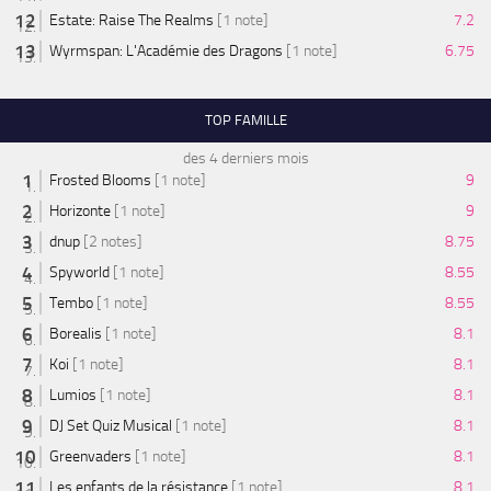
Estate: Raise The Realms
[1 note]
7.2
Wyrmspan: L'Académie des Dragons
[1 note]
6.75
TOP FAMILLE
des 4 derniers mois
Frosted Blooms
[1 note]
9
Horizonte
[1 note]
9
dnup
[2 notes]
8.75
Spyworld
[1 note]
8.55
Tembo
[1 note]
8.55
Borealis
[1 note]
8.1
Koi
[1 note]
8.1
Lumios
[1 note]
8.1
DJ Set Quiz Musical
[1 note]
8.1
Greenvaders
[1 note]
8.1
Les enfants de la résistance
[1 note]
8.1