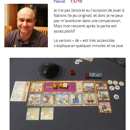
Pascal
:
7,5/10
Je n’ai pas (encore) eu l’occasion de jouer à
Nations (le jeu original), et donc je ne peux
pas m’aventurer dans une comparaison.
Mais mon ressenti après la partie est
assez positif.
La version « dé » est très accessible,
s’explique en quelques minutes et se joue