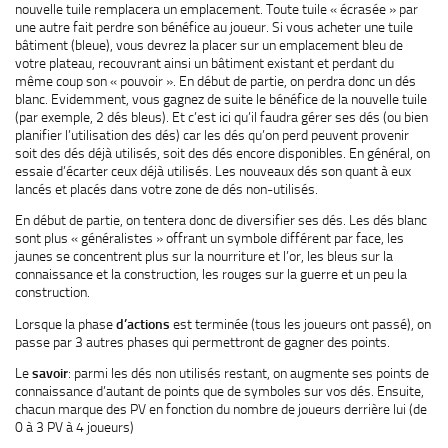
nouvelle tuile remplacera un emplacement. Toute tuile « écrasée » par
une autre fait perdre son bénéfice au joueur. Si vous acheter une tuile
bâtiment (bleue), vous devrez la placer sur un emplacement bleu de
votre plateau, recouvrant ainsi un bâtiment existant et perdant du
même coup son « pouvoir ». En début de partie, on perdra donc un dés
blanc. Evidemment, vous gagnez de suite le bénéfice de la nouvelle tuile
(par exemple, 2 dés bleus). Et c’est ici qu’il faudra gérer ses dés (ou bien
planifier l’utilisation des dés) car les dés qu’on perd peuvent provenir
soit des dés déjà utilisés, soit des dés encore disponibles. En général, on
essaie d’écarter ceux déjà utilisés. Les nouveaux dés son quant à eux
lancés et placés dans votre zone de dés non-utilisés.
En début de partie, on tentera donc de diversifier ses dés. Les dés blanc
sont plus « généralistes » offrant un symbole différent par face, les
jaunes se concentrent plus sur la nourriture et l’or, les bleus sur la
connaissance et la construction, les rouges sur la guerre et un peu la
construction.
Lorsque la phase
d’actions
est terminée (tous les joueurs ont passé), on
passe par 3 autres phases qui permettront de gagner des points.
Le
savoir
: parmi les dés non utilisés restant, on augmente ses points de
connaissance d’autant de points que de symboles sur vos dés. Ensuite,
chacun marque des PV en fonction du nombre de joueurs derrière lui (de
0 à 3 PV à 4 joueurs)