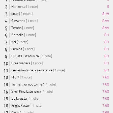
Horizonte
[1 note]
9
dnup
[2 notes]
8.75
Spyworld
[1 note]
8.55
Tembo
[1 note]
8.55
Borealis
[1 note]
8.1
Koi
[1 note]
8.1
Lumios
[1 note]
8.1
DJ Set Quiz Musical
[1 note]
8.1
Greenvaders
[1 note]
8.1
Les enfants de la résistance
[1 note]
8.1
Flip 7
[1 note]
7.65
To me! ...or not to me?
[1 note]
7.65
Skull King Extension
[1 note]
7.65
Bella vista
[1 note]
7.65
Fright Factor
[1 note]
7.65
Clear 4
[1 note]
7.65