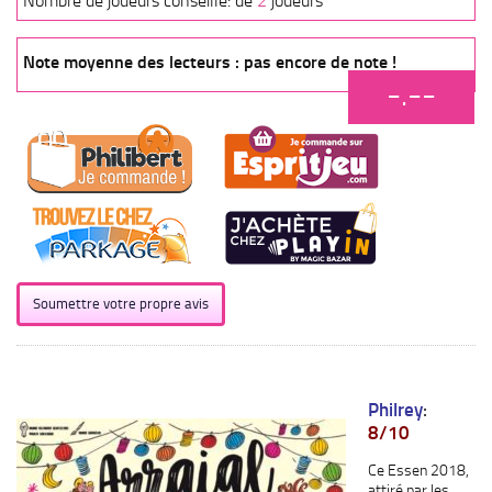
Nombre de joueurs conseillé: de
2
joueurs
Note moyenne des lecteurs : pas encore de note !
-.--
Soumettre votre propre avis
Philrey
:
8/10
Ce Essen 2018,
attiré par les