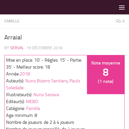
LES MEILLEURS JEUX SONT SUR VIN D'JEU !
Skip to content
FAMILLE
0
Arraial
BY
SERVAL
·
19 DÉCEMBRE 2018
Mise en place: 10' - Règles: 15' - Partie:
Note moyenne
35' - Meilleur score: 18
8
Année:
2018
Auteur(s):
Nuno Bizarro Sentiero
,
Paulo
(1 note)
Soledade
Illustrateur(s):
Nuno Saraiva
Editeur(s):
MEBO
Catégorie:
Famille
Age minimum: 8
Nombre de joueurs: de 2 à 4 joueurs