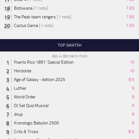
Botswana
[1 note]
7.65
The Peak team rangers
[1 note]
7.65
Cactus Game
[1 note]
7.65
TOP SWATSH
des 4 derniers mois
Puerto Rico 1897: Special Edition
10
Horizonte
10
Age of Galaxy - édition 2025
9.5
Luthier
9
World Order
9
DJ Set Quiz Musical
9
dnup
9
Kronologic Babylon 2500
9
Crits & Tricks
8.5