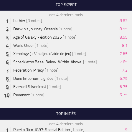
TOP EXPERT
des 4 derniers mois
Luthier
[3 notes]
8.83
Darwin's Journey: Oceania
[1 note]
8.55
Age of Galaxy - édition 2025
[1 note]
8.55
World Order
[1 note]
8.1
Xenology (+ Vin d'jeu d'aide de jeu)
[1 note]
7.65
Schackleton Base: Below. Within. Above.
[1 note]
7.65
Federation: Piracy
[1 note]
7.2
Dune Imperium Lignées
[1 note]
6.75
Everdell Silverfrost
[1 note]
6.75
Revenant
[1 note]
6.75
TOP INITIÉS
des 4 derniers mois
Puerto Rico 1897: Special Edition
[1 note]
9