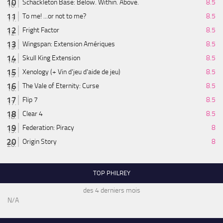
Schackleton Base: Below. Within. Above.
8.5
To me! ...or not to me?
8.5
Fright Factor
8.5
Wingspan: Extension Amériques
8.5
Skull King Extension
8.5
Xenology (+ Vin d'jeu d'aide de jeu)
8.5
The Vale of Eternity: Curse
8.5
Flip 7
8.5
Clear 4
8.5
Federation: Piracy
8
Origin Story
8
TOP PHILREY
des 4 derniers mois
N/A