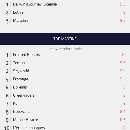
Darwin's Journey: Oceania
9.5
Luthier
9
Maitshin
8.5
TOP MARTINE
des 4 derniers mois
Frosted Blooms
10
Tembo
9.5
Spyworld
9.5
Fromage
9.5
Borealis
9
Greenvaders
9
Koi
9
Botswana
8.5
Manoir Bizarre
8.5
L'ère des masques
8