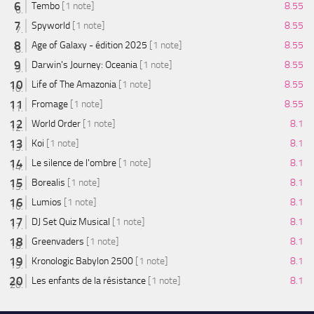
Tembo
[1 note]
8.55
Spyworld
[1 note]
8.55
Age of Galaxy - édition 2025
[1 note]
8.55
Darwin's Journey: Oceania
[1 note]
8.55
Life of The Amazonia
[1 note]
8.55
Fromage
[1 note]
8.55
World Order
[1 note]
8.1
Koi
[1 note]
8.1
Le silence de l'ombre
[1 note]
8.1
Borealis
[1 note]
8.1
Lumios
[1 note]
8.1
DJ Set Quiz Musical
[1 note]
8.1
Greenvaders
[1 note]
8.1
Kronologic Babylon 2500
[1 note]
8.1
Les enfants de la résistance
[1 note]
8.1