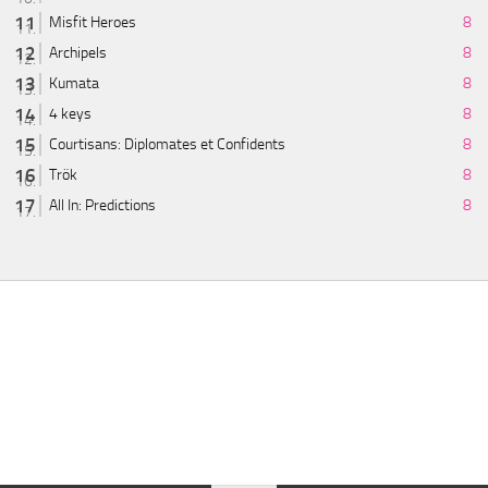
Misfit Heroes
8
Archipels
8
Kumata
8
4 keys
8
Courtisans: Diplomates et Confidents
8
Trök
8
All In: Predictions
8