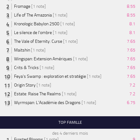
Fromage
[1 note]
8.55
Life of The Amazonia
[1 note]
8.55
Kronologic Babylon 2500
[1 note]
8.1
Le silence de l'ombre
[1 note]
8.1
The Vale of Eternity: Curse
[1 note]
7.65
Maitshin
[1 note]
7.65
Wingspan: Extension Amériques
[1 note]
7.65
Crits & Tricks
[1 note]
7.65
Feya’s Swamp : exploration et stratégie
[1 note]
7.65
Origin Story
[1 note]
7.2
Estate: Raise The Realms
[1 note]
7.2
Wyrmspan: L'Académie des Dragons
[1 note]
6.75
TOP FAMILLE
des 4 derniers mois
Frosted Blooms
[1 note]
9