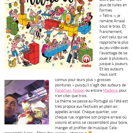
jeux de tuiles en
formes
« Tetris », je
ramène Arraial
sous le bras. Et
franchement,
c’est celui qui se
rapproche le plus
au jeu vidéo avec
l’avantage de se
jouer à plusieurs,
jusque 4 joueurs.
Et les auteurs
nous sont
connus pour leurs plus « grosses
pointures » puisqu’il s’agît des auteurs de
Panamax
,
Nippon
ou encore
Madeira
, pour
n’en citer que trois.
Le thème se passe au Portugal où l’été est
très propice aux festivals en plein air,
appelés arraial. Chaque quartier, voir
chaque rue, organise son propre arraial où
voisins et amis se rassemblent pour boire,
manger et profiter de musique. Cela
ressemble à nos « fêtes des voisins » chez nous