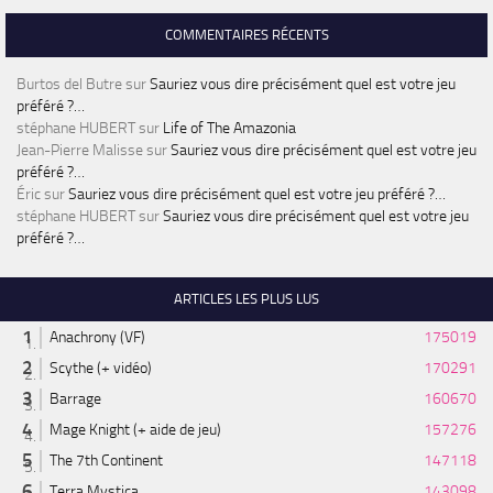
COMMENTAIRES RÉCENTS
Burtos del Butre
sur
Sauriez vous dire précisément quel est votre jeu
préféré ?…
stéphane HUBERT
sur
Life of The Amazonia
Jean-Pierre Malisse
sur
Sauriez vous dire précisément quel est votre jeu
préféré ?…
Éric
sur
Sauriez vous dire précisément quel est votre jeu préféré ?…
stéphane HUBERT
sur
Sauriez vous dire précisément quel est votre jeu
préféré ?…
ARTICLES LES PLUS LUS
Anachrony (VF)
175019
Scythe (+ vidéo)
170291
Barrage
160670
Mage Knight (+ aide de jeu)
157276
The 7th Continent
147118
Terra Mystica
143098