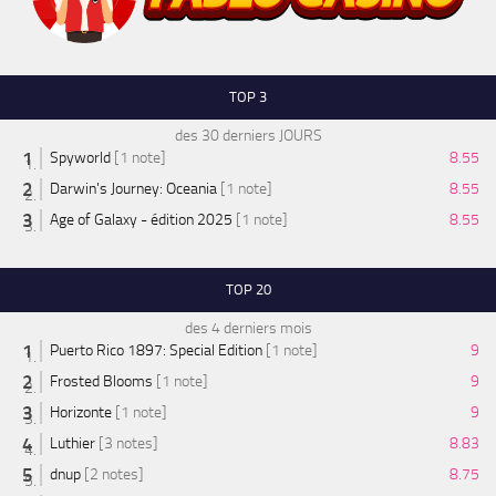
TOP 3
des 30 derniers JOURS
Spyworld
[1 note]
8.55
Darwin's Journey: Oceania
[1 note]
8.55
Age of Galaxy - édition 2025
[1 note]
8.55
TOP 20
des 4 derniers mois
Puerto Rico 1897: Special Edition
[1 note]
9
Frosted Blooms
[1 note]
9
Horizonte
[1 note]
9
Luthier
[3 notes]
8.83
dnup
[2 notes]
8.75