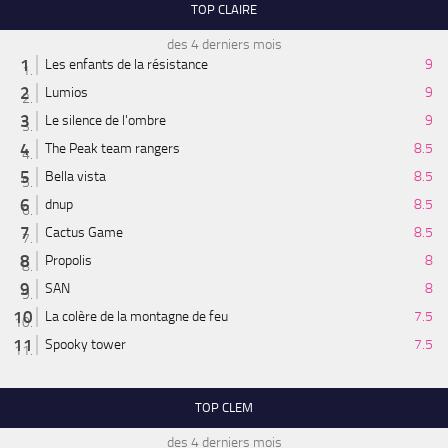
TOP CLAIRE
des 4 derniers mois
Les enfants de la résistance
9
Lumios
9
Le silence de l'ombre
9
The Peak team rangers
8.5
Bella vista
8.5
dnup
8.5
Cactus Game
8.5
Propolis
8
SAN
8
La colère de la montagne de feu
7.5
Spooky tower
7.5
TOP CLEM
des 4 derniers mois