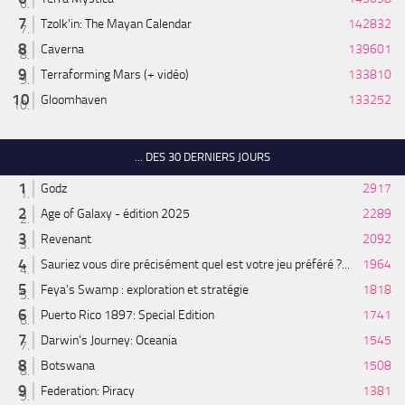
Tzolk'in: The Mayan Calendar
142832
Caverna
139601
Terraforming Mars (+ vidéo)
133810
Gloomhaven
133252
... DES 30 DERNIERS JOURS
Godz
2917
Age of Galaxy - édition 2025
2289
Revenant
2092
Sauriez vous dire précisément quel est votre jeu préféré ?...
1964
Feya’s Swamp : exploration et stratégie
1818
Puerto Rico 1897: Special Edition
1741
Darwin's Journey: Oceania
1545
Botswana
1508
Federation: Piracy
1381