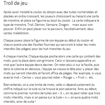
Troll de jeu
Après avoir installé le couloir du donjon avec des tuiles numérotées et
placées en ordre croissant, les joueurs choisissent au hasard une carte
de monstre, et place sa figurine au bout du couloir. La carte indiquera le
type de monstre, Troll, Démon, Vampire, Dragon… mais aussi son
pouvoir. Enfin on peut placer sur le parcours, facultativement, deux
cartes malédiction.
Chaque joueur place la figurine de son équipe au début du couloir et
chacun prend une des feuilles fournies qui serviront à noter les mots
interdits (les pièges) pour les huit manches du jeu.
A chaque manche, Chaque équipe pioche alors une carte qui contient des
mots, puis la place dans son grimoire. Celui-ci laissera apparaître un
mot que l’autre équipe devra deviner. On note celui-ci sur la feuille, puis
dans la colonne en dessous, l’équipe se creuse la tête pour y placer des
mots qui seront interdits et feront office de pièges. Par exemple, si vous
avez le mot « Cerise », vous pourrez noter « Rouge », « Fruit », etc…
Bien entendu, on a une limite de mots, celle-ci dépend justement du
chiffre indiqué sur la tuile où se trouve le pion adverse. Ainsi au début,
comme le premier numéro de tuiles est « 3 », on ne peut noter que trois
mots interdits, mais si on passe sur la tuile « 4 », on aura quatre mots
interdits, ainsi de suite !