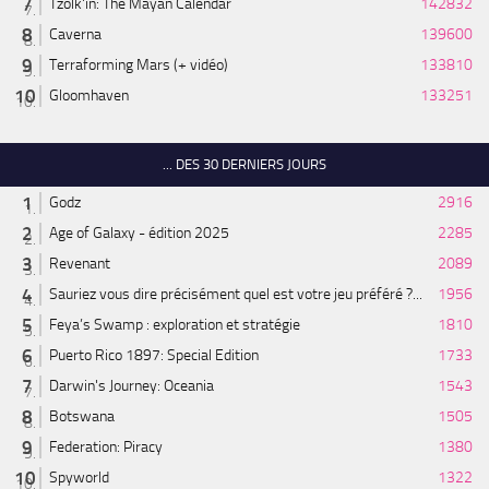
Tzolk'in: The Mayan Calendar
142832
Caverna
139600
Terraforming Mars (+ vidéo)
133810
Gloomhaven
133251
... DES 30 DERNIERS JOURS
Godz
2916
Age of Galaxy - édition 2025
2285
Revenant
2089
Sauriez vous dire précisément quel est votre jeu préféré ?...
1956
Feya’s Swamp : exploration et stratégie
1810
Puerto Rico 1897: Special Edition
1733
Darwin's Journey: Oceania
1543
Botswana
1505
Federation: Piracy
1380
Spyworld
1322