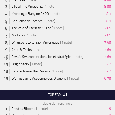
Life of The Amazonia
[1 note]
8.55
Kronologic Babylon 2500
[1 note]
8.1
Le silence de l'ombre
[1 note]
8.1
The Vale of Eternity: Curse
[1 note]
7.65
Maitshin
[1 note]
7.65
Wingspan: Extension Amériques
[1 note]
7.65
Crits & Tricks
[1 note]
7.65
Feya’s Swamp : exploration et stratégie
[1 note]
7.65
Origin Story
[1 note]
7.2
Estate: Raise The Realms
[1 note]
7.2
Wyrmspan: L'Académie des Dragons
[1 note]
6.75
TOP FAMILLE
des 4 derniers mois
Frosted Blooms
[1 note]
9