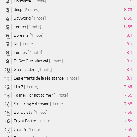
Horizonte
[1 note]
9
dnup
[2 notes]
8.75
Spyworld
[1 note]
8.55
Tembo
[1 note]
8.55
Borealis
[1 note]
8.1
Koi
[1 note]
8.1
Lumios
[1 note]
8.1
DJ Set Quiz Musical
[1 note]
8.1
Greenvaders
[1 note]
8.1
Les enfants de la résistance
[1 note]
8.1
Flip 7
[1 note]
7.65
To me! ...or not to me?
[1 note]
7.65
Skull King Extension
[1 note]
7.65
Bella vista
[1 note]
7.65
Fright Factor
[1 note]
7.65
Clear 4
[1 note]
7.65