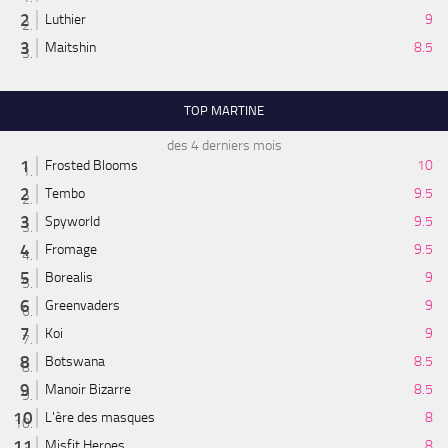
Luthier
9
Maitshin
8.5
TOP MARTINE
des 4 derniers mois
Frosted Blooms
10
Tembo
9.5
Spyworld
9.5
Fromage
9.5
Borealis
9
Greenvaders
9
Koi
9
Botswana
8.5
Manoir Bizarre
8.5
L'ère des masques
8
Misfit Heroes
8