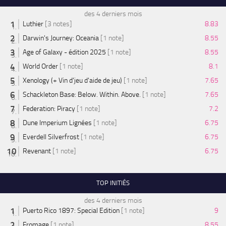
des 4 derniers mois
Luthier
[3 notes]
8.83
Darwin's Journey: Oceania
[1 note]
8.55
Age of Galaxy - édition 2025
[1 note]
8.55
World Order
[1 note]
8.1
Xenology (+ Vin d'jeu d'aide de jeu)
[1 note]
7.65
Schackleton Base: Below. Within. Above.
[1 note]
7.65
Federation: Piracy
[1 note]
7.2
Dune Imperium Lignées
[1 note]
6.75
Everdell Silverfrost
[1 note]
6.75
Revenant
[1 note]
6.75
TOP INITIÉS
des 4 derniers mois
Puerto Rico 1897: Special Edition
[1 note]
9
Fromage
[1 note]
8.55