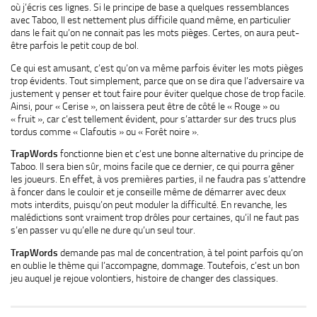
où j’écris ces lignes. Si le principe de base a quelques ressemblances
avec Taboo, Il est nettement plus difficile quand même, en particulier
dans le fait qu’on ne connait pas les mots pièges. Certes, on aura peut-
être parfois le petit coup de bol.
Ce qui est amusant, c’est qu’on va même parfois éviter les mots pièges
trop évidents. Tout simplement, parce que on se dira que l’adversaire va
justement y penser et tout faire pour éviter quelque chose de trop facile.
Ainsi, pour « Cerise », on laissera peut être de côté le « Rouge » ou
« fruit », car c’est tellement évident, pour s’attarder sur des trucs plus
tordus comme « Clafoutis » ou « Forêt noire ».
TrapWords
fonctionne bien et c’est une bonne alternative du principe de
Taboo. Il sera bien sûr, moins facile que ce dernier, ce qui pourra gêner
les joueurs. En effet, à vos premières parties, il ne faudra pas s’attendre
à foncer dans le couloir et je conseille même de démarrer avec deux
mots interdits, puisqu’on peut moduler la difficulté. En revanche, les
malédictions sont vraiment trop drôles pour certaines, qu’il ne faut pas
s’en passer vu qu’elle ne dure qu’un seul tour.
TrapWords
demande pas mal de concentration, à tel point parfois qu’on
en oublie le thème qui l’accompagne, dommage. Toutefois, c’est un bon
jeu auquel je rejoue volontiers, histoire de changer des classiques.