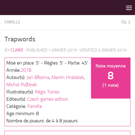
LES MEILLEURS JEUX SONT SUR VIN D'JEU !
Skip to content
FAMILLE
2
Trapwords
BY
CLAIRE
· PUBLISHED
1 JANVIER 2019
· UPDATED
2 JANVIER 2019
Mise en place: 5' - Règles: 5' - Partie: 45'
Note moyenne
Année:
2018
8
Auteur(s):
Jan Březina
,
Martin Hrabálek
,
Michal Požárek
(1 note)
Illustrateur(s):
Régis Torres
Editeur(s):
Czech games edition
Catégorie:
Famille
Age minimum: 8
Nombre de joueurs: de 4 à 8 joueurs