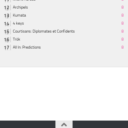
Archipels
8
Kumata
8
4 keys
8
Courtisans: Diplomates et Confidents
8
Trök
8
All In: Predictions
8