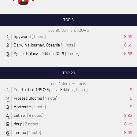
TOP 3
des 30 derniers JOURS
Spyworld
[1 note]
8.55
Darwin's Journey: Oceania
[1 note]
8.55
Age of Galaxy - édition 2025
[1 note]
8.55
TOP 20
des 4 derniers mois
Puerto Rico 1897: Special Edition
[1 note]
9
Frosted Blooms
[1 note]
9
Horizonte
[1 note]
9
Luthier
[3 notes]
8.83
dnup
[2 notes]
8.75
Tembo
[1 note]
8.55