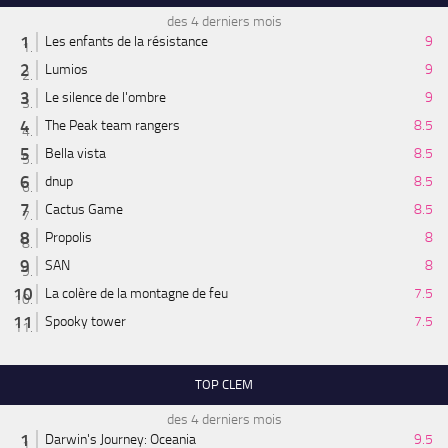
des 4 derniers mois
Les enfants de la résistance
9
Lumios
9
Le silence de l'ombre
9
The Peak team rangers
8.5
Bella vista
8.5
dnup
8.5
Cactus Game
8.5
Propolis
8
SAN
8
La colère de la montagne de feu
7.5
Spooky tower
7.5
TOP CLEM
des 4 derniers mois
Darwin's Journey: Oceania
9.5