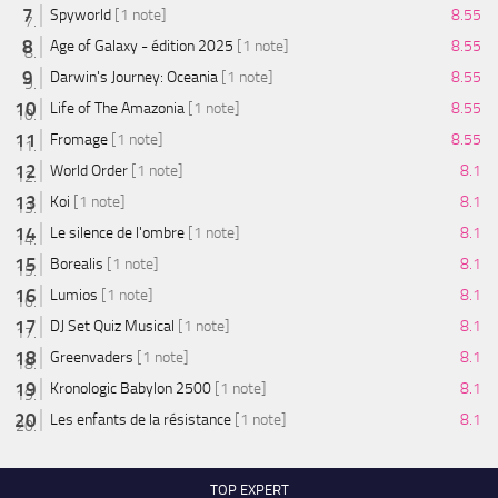
Spyworld
[1 note]
8.55
Age of Galaxy - édition 2025
[1 note]
8.55
Darwin's Journey: Oceania
[1 note]
8.55
Life of The Amazonia
[1 note]
8.55
Fromage
[1 note]
8.55
World Order
[1 note]
8.1
Koi
[1 note]
8.1
Le silence de l'ombre
[1 note]
8.1
Borealis
[1 note]
8.1
Lumios
[1 note]
8.1
DJ Set Quiz Musical
[1 note]
8.1
Greenvaders
[1 note]
8.1
Kronologic Babylon 2500
[1 note]
8.1
Les enfants de la résistance
[1 note]
8.1
TOP EXPERT