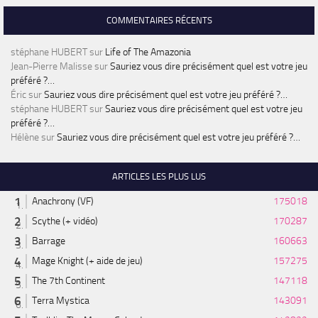
COMMENTAIRES RÉCENTS
stéphane HUBERT
sur
Life of The Amazonia
Jean-Pierre Malisse
sur
Sauriez vous dire précisément quel est votre jeu
préféré ?…
Éric
sur
Sauriez vous dire précisément quel est votre jeu préféré ?…
stéphane HUBERT
sur
Sauriez vous dire précisément quel est votre jeu
préféré ?…
Hélène
sur
Sauriez vous dire précisément quel est votre jeu préféré ?…
ARTICLES LES PLUS LUS
Anachrony (VF)
175018
Scythe (+ vidéo)
170287
Barrage
160663
Mage Knight (+ aide de jeu)
157275
The 7th Continent
147118
Terra Mystica
143091