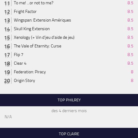
To me! ...or not to me?
8.5
Fright Factor
8.5
Wingspan: Extension Amériques
8.5
Skull King Extension
8.5
Xenology (+ Vin d'jeu d'aide de jeu)
8.5
The Vale of Eternity: Curse
8.5
Flip 7
8.5
Clear 4
8.5
Federation: Piracy
8
Origin Story
8
TOP PHILREY
des 4 derniers mois
N/A
TOP CLAIRE