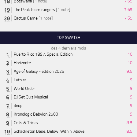
Botswana
[1 note]
7.65
The Peak team rangers
[1 note]
7.65
Cactus Game
[1 note]
7.65
TOP SWATSH
des 4 derniers mois
Puerto Rico 1897: Special Edition
10
Horizonte
10
Age of Galaxy - édition 2025
9.5
Luthier
9
World Order
9
DJ Set Quiz Musical
9
dnup
9
Kronologic Babylon 2500
9
Crits & Tricks
8.5
Schackleton Base: Below. Within. Above.
8.5