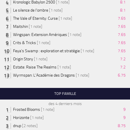
Kronologic Babylon 2500
[1 note]
8.1
Le silence de l'ombre
[1 note]
8.1
The Vale of Eternity: Curse
[1 note]
7.65
Maitshin
[1 note]
7.65
Wingspan: Extension Amériques
[1 note]
7.65
Crits & Tricks
[1 note]
7.65
Feya’s Swamp : exploration et stratégie
[1 note]
7.65
Origin Story
[1 note]
7.2
Estate: Raise The Realms
[1 note]
7.2
Wyrmspan: L'Académie des Dragons
[1 note]
6.75
TOP FAMILLE
des 4 derniers mois
Frosted Blooms
[1 note]
9
Horizonte
[1 note]
9
dnup
[2 notes]
8.75