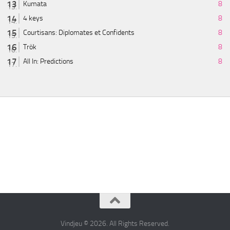
Kumata
8
4 keys
8
Courtisans: Diplomates et Confidents
8
Trök
8
All In: Predictions
8
Vindjeu © 2026. All Rights Reserved.