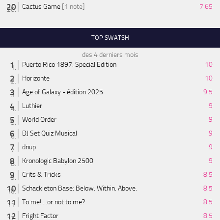
Cactus Game
[1 note]
7.65
TOP SWATSH
des 4 derniers mois
Puerto Rico 1897: Special Edition
10
Horizonte
10
Age of Galaxy - édition 2025
9.5
Luthier
9
World Order
9
DJ Set Quiz Musical
9
dnup
9
Kronologic Babylon 2500
9
Crits & Tricks
8.5
Schackleton Base: Below. Within. Above.
8.5
To me! ...or not to me?
8.5
Fright Factor
8.5