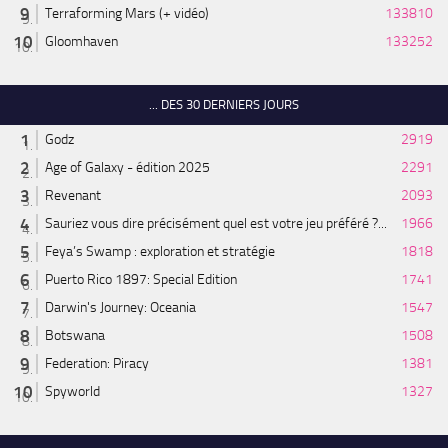
Terraforming Mars (+ vidéo)
133810
Gloomhaven
133252
... DES 30 DERNIERS JOURS
Godz
2919
Age of Galaxy - édition 2025
2291
Revenant
2093
Sauriez vous dire précisément quel est votre jeu préféré ?...
1966
Feya’s Swamp : exploration et stratégie
1818
Puerto Rico 1897: Special Edition
1741
Darwin's Journey: Oceania
1547
Botswana
1508
Federation: Piracy
1381
Spyworld
1327