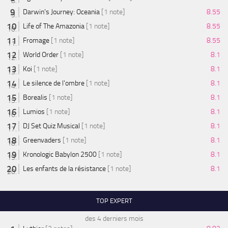
Darwin's Journey: Oceania
[1 note]
8.55
Life of The Amazonia
[1 note]
8.55
Fromage
[1 note]
8.55
World Order
[1 note]
8.1
Koi
[1 note]
8.1
Le silence de l'ombre
[1 note]
8.1
Borealis
[1 note]
8.1
Lumios
[1 note]
8.1
DJ Set Quiz Musical
[1 note]
8.1
Greenvaders
[1 note]
8.1
Kronologic Babylon 2500
[1 note]
8.1
Les enfants de la résistance
[1 note]
8.1
TOP EXPERT
des 4 derniers mois