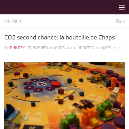
LES MEILLEURS JEUX SONT SUR VIN D'JEU !
Skip to content
VIN D'JEU
0
CO2 second chance: la bouteille de Chaps
BY
PHILREY
· PUBLISHED
28 MARS 2019
· UPDATED
28 MARS 2019