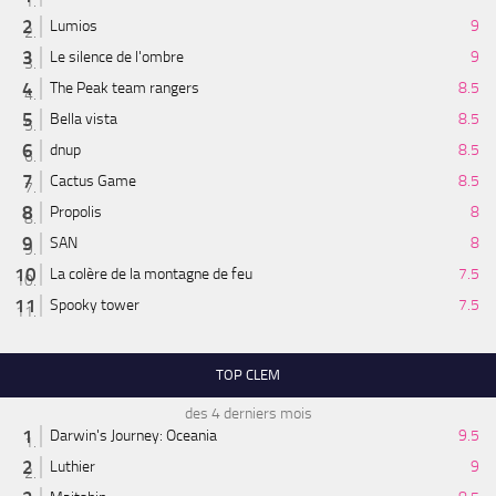
Lumios
9
Le silence de l'ombre
9
The Peak team rangers
8.5
Bella vista
8.5
dnup
8.5
Cactus Game
8.5
Propolis
8
SAN
8
La colère de la montagne de feu
7.5
Spooky tower
7.5
TOP CLEM
des 4 derniers mois
Darwin's Journey: Oceania
9.5
Luthier
9