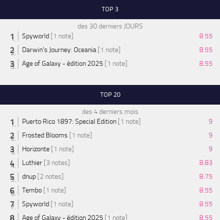
TOP 3
des 30 derniers JOURS
Spyworld
[1 note]
8.55
Darwin's Journey: Oceania
[1 note]
8.55
Age of Galaxy - édition 2025
[1 note]
8.55
TOP 20
des 4 derniers mois
Puerto Rico 1897: Special Edition
[1 note]
9
Frosted Blooms
[1 note]
9
Horizonte
[1 note]
9
Luthier
[3 notes]
8.83
dnup
[2 notes]
8.75
Tembo
[1 note]
8.55
Spyworld
[1 note]
8.55
Age of Galaxy - édition 2025
[1 note]
8.55