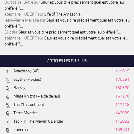
Burtos del Butre
sur
Sauriez vous dire précisément quel est votre jeu
préféré ?…
stéphane HUBERT
sur
Life of The Amazonia
Jean-Pierre Malisse
sur
Sauriez vous dire précisément quel est votre jeu
préféré ?…
Éric
sur
Sauriez vous dire précisément quel est votre jeu préféré ?…
stéphane HUBERT
sur
Sauriez vous dire précisément quel est votre jeu
préféré ?…
ARTICLES LES PLUS LUS
Anachrony (VF)
175019
Scythe (+ vidéo)
170291
Barrage
160670
Mage Knight (+ aide de jeu)
157276
The 7th Continent
147118
Terra Mystica
143099
Tzolk'in: The Mayan Calendar
142832
Caverna
139601