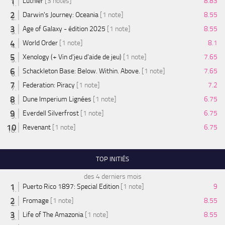
Luthier
[3 notes]
8.83
Darwin's Journey: Oceania
[1 note]
8.55
Age of Galaxy - édition 2025
[1 note]
8.55
World Order
[1 note]
8.1
Xenology (+ Vin d'jeu d'aide de jeu)
[1 note]
7.65
Schackleton Base: Below. Within. Above.
[1 note]
7.65
Federation: Piracy
[1 note]
7.2
Dune Imperium Lignées
[1 note]
6.75
Everdell Silverfrost
[1 note]
6.75
Revenant
[1 note]
6.75
TOP INITIÉS
des 4 derniers mois
Puerto Rico 1897: Special Edition
[1 note]
9
Fromage
[1 note]
8.55
Life of The Amazonia
[1 note]
8.55