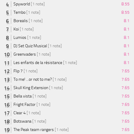
Spyworld
[1 note]
8.55
Tembo
[1 note]
8.55
Borealis
[1 note]
8.1
Koi
[1 note]
8.1
Lumios
[1 note]
8.1
DJ Set Quiz Musical
[1 note]
8.1
Greenvaders
[1 note]
8.1
Les enfants de la résistance
[1 note]
8.1
Flip 7
[1 note]
7.65
To me! ...or not to me?
[1 note]
7.65
Skull King Extension
[1 note]
7.65
Bella vista
[1 note]
7.65
Fright Factor
[1 note]
7.65
Clear 4
[1 note]
7.65
Botswana
[1 note]
7.65
The Peak team rangers
[1 note]
7.65