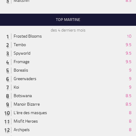
Maitshin
8.5
TOP MARTINE
des 4 derniers mois
Frosted Blooms
10
Tembo
9.5
Spyworld
9.5
Fromage
9.5
Borealis
9
Greenvaders
9
Koi
9
Botswana
8.5
Manoir Bizarre
8.5
L'ère des masques
8
Misfit Heroes
8
Archipels
8