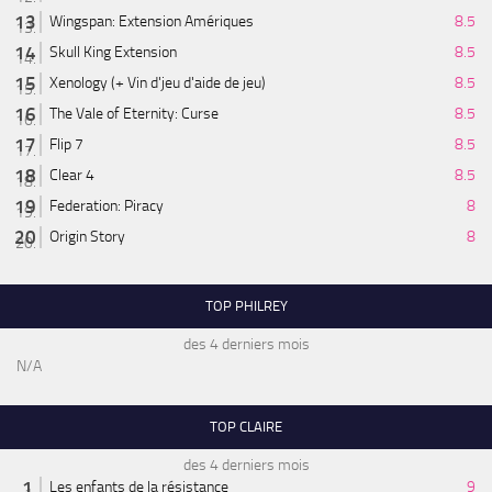
Wingspan: Extension Amériques
8.5
Skull King Extension
8.5
Xenology (+ Vin d'jeu d'aide de jeu)
8.5
The Vale of Eternity: Curse
8.5
Flip 7
8.5
Clear 4
8.5
Federation: Piracy
8
Origin Story
8
TOP PHILREY
des 4 derniers mois
N/A
TOP CLAIRE
des 4 derniers mois
Les enfants de la résistance
9