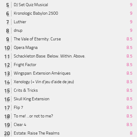
DJ Set Quiz Musical
9
Kronologic Babylon 2500
9
Luthier
9
dnup
9
The Vale of Eternity: Curse
8.5
Opera Magna
8.5
Schackleton Base: Below. Within. Above.
8.5
Fright Factor
8.5
Wingspan: Extension Amériques
8.5
Xenology (+ Vin d'jeu d'aide de jeu)
8.5
Crits & Tricks
8.5
Skull King Extension
8.5
Flip 7
8.5
To me! ...or not to me?
8.5
Clear 4
8.5
Estate: Raise The Realms
8