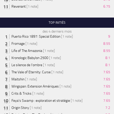
Revenant
[1 note]
6.75
TOP INITIÉS
des 4 derniers mois
Puerto Rico 1897: Special Edition
[1 note]
9
Fromage
[1 note]
8.55
Life of The Amazonia
[1 note]
8.55
Kronologic Babylon 2500
[1 note]
8.1
Le silence de l'ombre
[1 note]
8.1
The Vale of Eternity: Curse
[1 note]
7.65
Maitshin
[1 note]
7.65
Wingspan: Extension Amériques
[1 note]
7.65
Crits & Tricks
[1 note]
7.65
Feya’s Swamp : exploration et stratégie
[1 note]
7.65
Origin Story
[1 note]
7.2