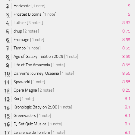
Horizonte
[1 note]
9
Frosted Blooms
[1 note]
9
Luthier
[3 notes]
8.83
dnup
[2 notes]
8.75
Fromage
[1 note]
8.55
Tembo
[1 note]
8.55
Age of Galaxy - édition 2025
[1 note]
8.55
Life of The Amazonia
[1 note]
8.55
Darwin's Journey: Oceania
[1 note]
8.55
Spyworld
[1 note]
8.55
Opera Magna
[2 notes]
8.25
Koi
[1 note]
8.1
Kronologic Babylon 2500
[1 note]
8.1
Greenvaders
[1 note]
8.1
DJ Set Quiz Musical
[1 note]
8.1
Le silence de l'ombre
[1 note]
8.1