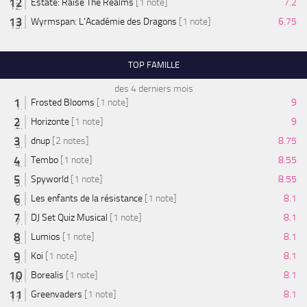
Estate: Raise The Realms
[1 note]
7.2
Wyrmspan: L'Académie des Dragons
[1 note]
6.75
TOP FAMILLE
des 4 derniers mois
Frosted Blooms
[1 note]
9
Horizonte
[1 note]
9
dnup
[2 notes]
8.75
Tembo
[1 note]
8.55
Spyworld
[1 note]
8.55
Les enfants de la résistance
[1 note]
8.1
DJ Set Quiz Musical
[1 note]
8.1
Lumios
[1 note]
8.1
Koi
[1 note]
8.1
Borealis
[1 note]
8.1
Greenvaders
[1 note]
8.1