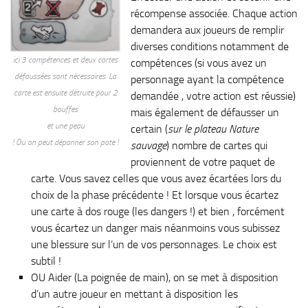
récompense associée. Chaque action
demandera aux joueurs de remplir
diverses conditions notamment de
ici 3 compétences et deux cartes
compétences (si vous avez un
défaussées sont nécessaires. La
personnage ayant la compétence
carte est ensuite détruite pour 2
demandée , votre action est réussie)
bouffes
mais également de défausser un
et une peau
certain (
sur le plateau Nature
! Ou on peut dépanner son pote !
sauvage
) nombre de cartes qui
proviennent de votre paquet de
carte. Vous savez celles que vous avez écartées lors du
choix de la phase précédente ! Et lorsque vous écartez
une carte à dos rouge (les dangers !) et bien , forcément
vous écartez un danger mais néanmoins vous subissez
une blessure sur l’un de vos personnages. Le choix est
subtil !
OU Aider (La poignée de main), on se met à disposition
d’un autre joueur en mettant à disposition les