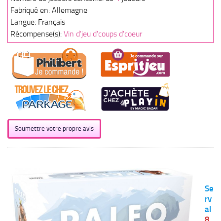
Fabriqué en: Allemagne
Langue: Français
Récompense(s):
Vin d'jeu d'coups d'coeur
Soumettre votre propre avis
Se
rv
al
8,