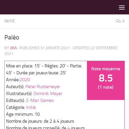
LES MEILLEURS JEUX SONT SUR VIN D'JEU !
Skip to content
INITIÉ
0
Paléo
BY
JIKA
· PUBLISHED
31 JANVIER 2021
· UPDATED
22 SEPTEMBRE
2021
Mise en place: 15' - Règles: 20' - Partie:
Note moyenne
45' - Durée par joueur/euse: 25'
8.5
Année:
2020
Auteur(s):
Peter Rustemeyer
(1 note)
Illustrateur(s):
Dominik Mayer
Editeur(s):
Z-Man Games
Catégorie:
Initié
Age minimum: 10
Nombre de joueurs: de 2 à 4 joueurs
Nombre de joueurs conseillé: de
4
joueurs