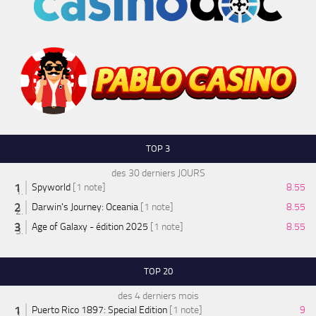
TOP 3
des 30 derniers JOURS
Spyworld
[1 note]
8.55
Darwin's Journey: Oceania
[1 note]
8.55
Age of Galaxy - édition 2025
[1 note]
8.55
TOP 20
des 4 derniers mois
Puerto Rico 1897: Special Edition
[1 note]
9