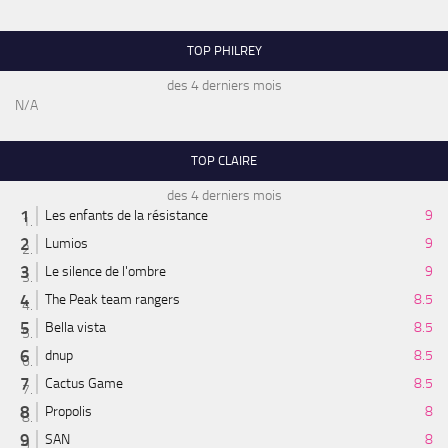
TOP PHILREY
des 4 derniers mois
N/A
TOP CLAIRE
des 4 derniers mois
Les enfants de la résistance
9
Lumios
9
Le silence de l'ombre
9
The Peak team rangers
8.5
Bella vista
8.5
dnup
8.5
Cactus Game
8.5
Propolis
8
SAN
8