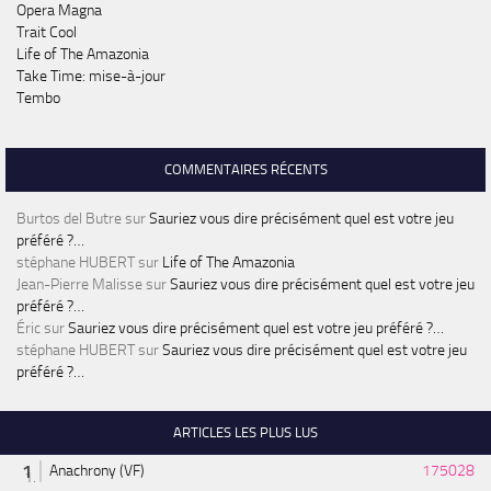
Opera Magna
Trait Cool
Life of The Amazonia
Take Time: mise-à-jour
Tembo
COMMENTAIRES RÉCENTS
Burtos del Butre
sur
Sauriez vous dire précisément quel est votre jeu
préféré ?…
stéphane HUBERT
sur
Life of The Amazonia
Jean-Pierre Malisse
sur
Sauriez vous dire précisément quel est votre jeu
préféré ?…
Éric
sur
Sauriez vous dire précisément quel est votre jeu préféré ?…
stéphane HUBERT
sur
Sauriez vous dire précisément quel est votre jeu
préféré ?…
ARTICLES LES PLUS LUS
Anachrony (VF)
175028