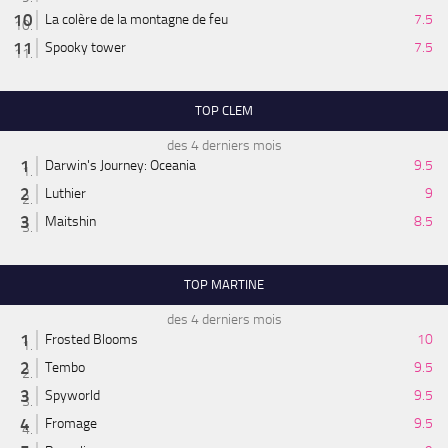
La colère de la montagne de feu
7.5
Spooky tower
7.5
TOP CLEM
des 4 derniers mois
Darwin's Journey: Oceania
9.5
Luthier
9
Maitshin
8.5
TOP MARTINE
des 4 derniers mois
Frosted Blooms
10
Tembo
9.5
Spyworld
9.5
Fromage
9.5