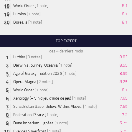
World Order
[1 note]
8.1
Lumios
[1 note]
8.1
Borealis
[1 note]
8.1
TOP EXPERT
des 4 derniers mois
Luthier
[3 notes]
8.83
Darwin's Journey: Oceania
[1 note]
8.55
Age of Galaxy - édition 2025
[1 note]
8.55
Opera Magna
[2 notes]
8.25
World Order
[1 note]
8.1
Xenology (+ Vin d'jeu d'aide de jeu)
[1 note]
7.65
Schackleton Base: Below. Within. Above.
[1 note]
7.65
Federation: Piracy
[1 note]
7.2
Dune Imperium Lignées
[1 note]
6.75
Everdell Silverfrost
[1 note]
6.75