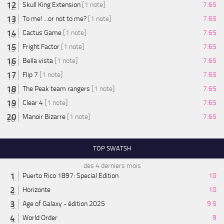
Skull King Extension
[1 note]
7.65
To me! ...or not to me?
[1 note]
7.65
Cactus Game
[1 note]
7.65
Fright Factor
[1 note]
7.65
Bella vista
[1 note]
7.65
Flip 7
[1 note]
7.65
The Peak team rangers
[1 note]
7.65
Clear 4
[1 note]
7.65
Manoir Bizarre
[1 note]
7.65
TOP SWATSH
des 4 derniers mois
Puerto Rico 1897: Special Edition
10
Horizonte
10
Age of Galaxy - édition 2025
9.5
World Order
9