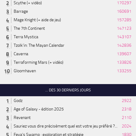
Scythe (+ vidéo)
170297
Barrage
160691
Mage Knight (+ aide de jeu)
157285
The 7th Continent
147123
Terra Mystica
143107
Tzolk'in: The Mayan Calendar
142836
Caverna
139607
Terraforming Mars (+ vidéo)
133826
Gloomhaven
133255
... DES 30 DERNIERS JOURS
Godz
2922
Age of Galaxy - édition 2025
2318
Revenant
2110
Sauriez vous dire précisément quel est votre jeu préféré ?...
2024
Feya’s Swamp : exploration et stratégie
1830