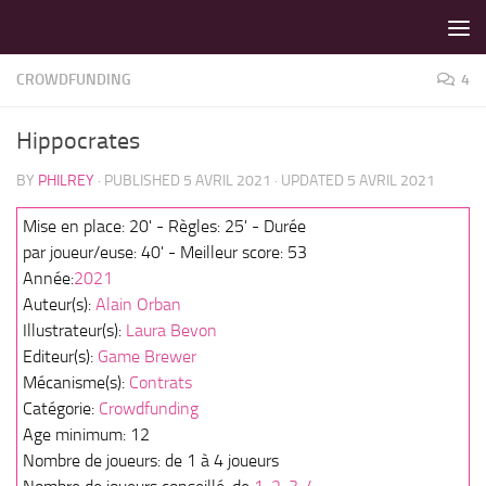
LES MEILLEURS JEUX SONT SUR VIN D'JEU !
Skip to content
CROWDFUNDING
4
Hippocrates
BY
PHILREY
· PUBLISHED
5 AVRIL 2021
· UPDATED
5 AVRIL 2021
Mise en place: 20' - Règles: 25' - Durée
par joueur/euse: 40' - Meilleur score: 53
Année:
2021
Auteur(s):
Alain Orban
Illustrateur(s):
Laura Bevon
Editeur(s):
Game Brewer
Mécanisme(s):
Contrats
Catégorie:
Crowdfunding
Age minimum: 12
Nombre de joueurs: de 1 à 4 joueurs