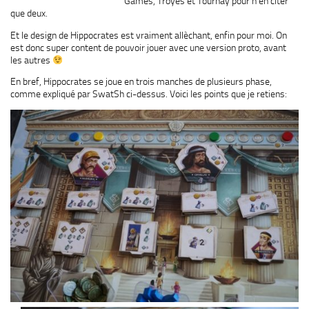
Games, Troyes et Tournay pour n’en citer
que deux.
Et le design de Hippocrates est vraiment allèchant, enfin pour moi. On
est donc super content de pouvoir jouer avec une version proto, avant
les autres
En bref, Hippocrates se joue en trois manches de plusieurs phase,
comme expliqué par SwatSh ci-dessus. Voici les points que je retiens: