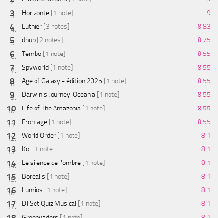
Horizonte
[1 note]
9
Luthier
[3 notes]
8.83
dnup
[2 notes]
8.75
Tembo
[1 note]
8.55
Spyworld
[1 note]
8.55
Age of Galaxy - édition 2025
[1 note]
8.55
Darwin's Journey: Oceania
[1 note]
8.55
Life of The Amazonia
[1 note]
8.55
Fromage
[1 note]
8.55
World Order
[1 note]
8.1
Koi
[1 note]
8.1
Le silence de l'ombre
[1 note]
8.1
Borealis
[1 note]
8.1
Lumios
[1 note]
8.1
DJ Set Quiz Musical
[1 note]
8.1
Greenvaders
[1 note]
8.1