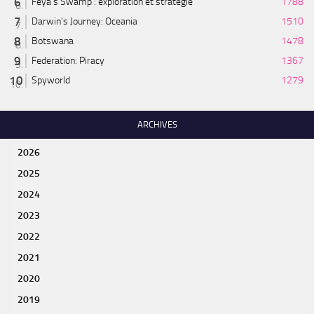
Feya’s Swamp : exploration et stratégie
1788
Darwin's Journey: Oceania
1510
Botswana
1478
Federation: Piracy
1367
Spyworld
1279
ARCHIVES
2026
2025
2024
2023
2022
2021
2020
2019