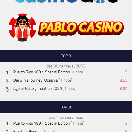
TOP 3
des 30 derniers JOURS
Puerto Rico 1897: Special Edition
[1 note]
9
Darwin's Journey: Oceania
[1 note]
8.55
Age of Galaxy - édition 2025
[1 note]
8.55
TOP 20
des 4 derniers mois
Puerto Rico 1897: Special Edition
[1 note]
9
Frosted Blooms
[1 note]
9