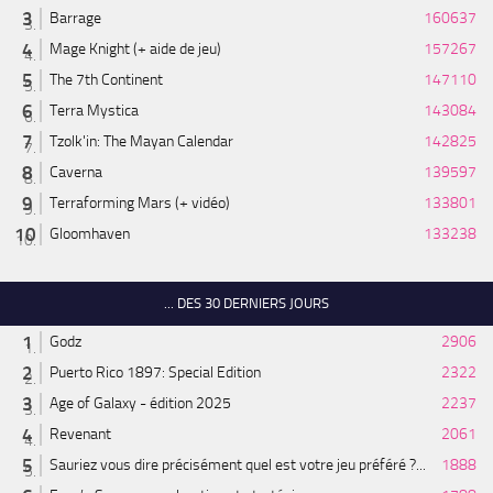
Barrage
160637
Mage Knight (+ aide de jeu)
157267
The 7th Continent
147110
Terra Mystica
143084
Tzolk'in: The Mayan Calendar
142825
Caverna
139597
Terraforming Mars (+ vidéo)
133801
Gloomhaven
133238
... DES 30 DERNIERS JOURS
Godz
2906
Puerto Rico 1897: Special Edition
2322
Age of Galaxy - édition 2025
2237
Revenant
2061
Sauriez vous dire précisément quel est votre jeu préféré ?...
1888