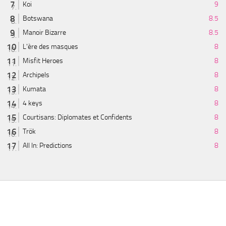
Koi
9
Botswana
8.5
Manoir Bizarre
8.5
L'ère des masques
8
Misfit Heroes
8
Archipels
8
Kumata
8
4 keys
8
Courtisans: Diplomates et Confidents
8
Trök
8
All In: Predictions
8