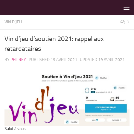
LES MEILLEURS JEUX SONT SUR VIN D'JEU !
Skip to content
VIN D'JEU
2
Vin d’jeu d’soutien 2021: rappel aux
retardataires
BY
PHILREY
· PUBLISHED
19 AVRIL 2021
· UPDATED
19 AVRIL 2021
Salut à vous,