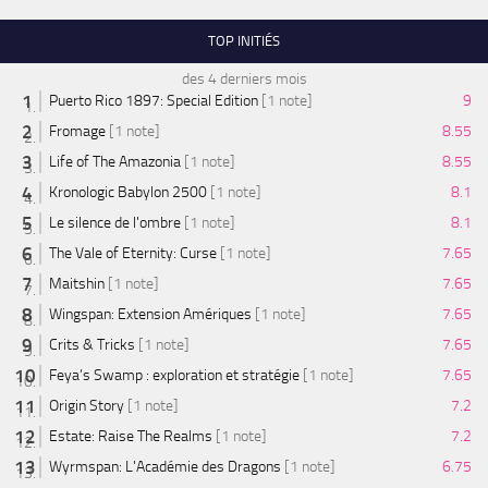
TOP INITIÉS
des 4 derniers mois
Puerto Rico 1897: Special Edition
[1 note]
9
Fromage
[1 note]
8.55
Life of The Amazonia
[1 note]
8.55
Kronologic Babylon 2500
[1 note]
8.1
Le silence de l'ombre
[1 note]
8.1
The Vale of Eternity: Curse
[1 note]
7.65
Maitshin
[1 note]
7.65
Wingspan: Extension Amériques
[1 note]
7.65
Crits & Tricks
[1 note]
7.65
Feya’s Swamp : exploration et stratégie
[1 note]
7.65
Origin Story
[1 note]
7.2
Estate: Raise The Realms
[1 note]
7.2
Wyrmspan: L'Académie des Dragons
[1 note]
6.75