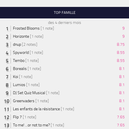
TOP FAMILLE
des 4 derniers mois
Frosted Blooms
[1 note]
9
Horizonte
[1 note]
9
dnup
[2 notes]
8.75
Spyworld
[1 note]
8.55
Tembo
[1 note]
8.55
Borealis
[1 note]
8.1
Koi
[1 note]
8.1
Lumios
[1 note]
8.1
DJ Set Quiz Musical
[1 note]
8.1
Greenvaders
[1 note]
8.1
Les enfants de la résistance
[1 note]
8.1
Flip 7
[1 note]
7.65
To me! ...or not to me?
[1 note]
7.65