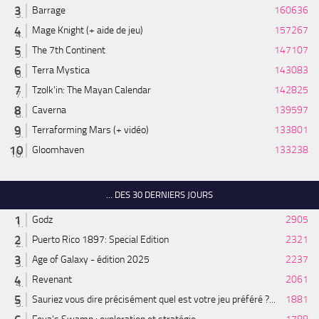
Barrage
160636
Mage Knight (+ aide de jeu)
157267
The 7th Continent
147107
Terra Mystica
143083
Tzolk'in: The Mayan Calendar
142825
Caverna
139597
Terraforming Mars (+ vidéo)
133801
Gloomhaven
133238
... DES 30 DERNIERS JOURS
Godz
2905
Puerto Rico 1897: Special Edition
2321
Age of Galaxy - édition 2025
2237
Revenant
2061
Sauriez vous dire précisément quel est votre jeu préféré ?...
1881