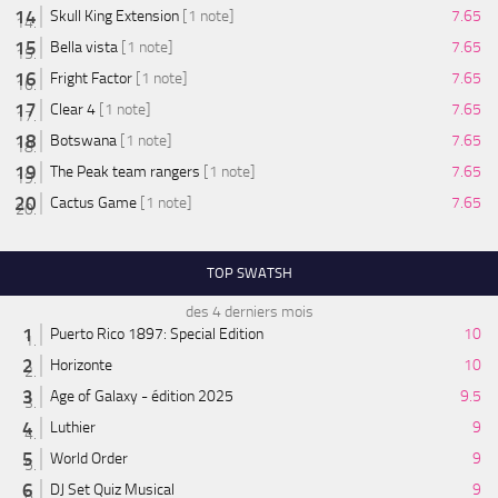
Skull King Extension
[1 note]
7.65
Bella vista
[1 note]
7.65
Fright Factor
[1 note]
7.65
Clear 4
[1 note]
7.65
Botswana
[1 note]
7.65
The Peak team rangers
[1 note]
7.65
Cactus Game
[1 note]
7.65
TOP SWATSH
des 4 derniers mois
Puerto Rico 1897: Special Edition
10
Horizonte
10
Age of Galaxy - édition 2025
9.5
Luthier
9
World Order
9
DJ Set Quiz Musical
9