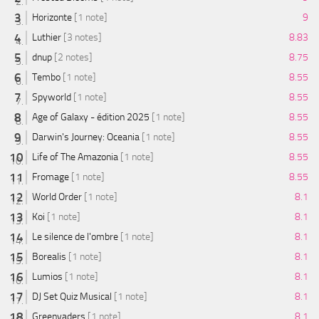
Horizonte
[1 note]
9
Luthier
[3 notes]
8.83
dnup
[2 notes]
8.75
Tembo
[1 note]
8.55
Spyworld
[1 note]
8.55
Age of Galaxy - édition 2025
[1 note]
8.55
Darwin's Journey: Oceania
[1 note]
8.55
Life of The Amazonia
[1 note]
8.55
Fromage
[1 note]
8.55
World Order
[1 note]
8.1
Koi
[1 note]
8.1
Le silence de l'ombre
[1 note]
8.1
Borealis
[1 note]
8.1
Lumios
[1 note]
8.1
DJ Set Quiz Musical
[1 note]
8.1
Greenvaders
[1 note]
8.1