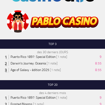
TOP 3
des 30 derniers JOURS
Puerto Rico 1897: Special Edition
[1 note]
9
Darwin's Journey: Oceania
[1 note]
8.55
Age of Galaxy - édition 2025
[1 note]
8.55
TOP 20
des 4 derniers mois
Puerto Rico 1897: Special Edition
[1 note]
9
Frosted Blooms
[1 note]
9