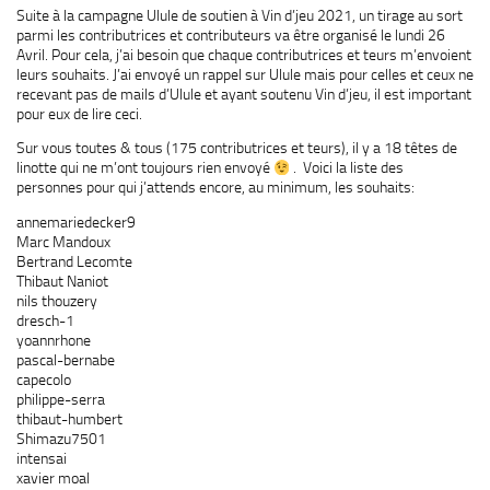
Suite à la campagne Ulule de soutien à Vin d’jeu 2021, un tirage au sort
parmi les contributrices et contributeurs va être organisé le lundi 26
Avril. Pour cela, j’ai besoin que chaque contributrices et teurs m’envoient
leurs souhaits. J’ai envoyé un rappel sur Ulule mais pour celles et ceux ne
recevant pas de mails d’Ulule et ayant soutenu Vin d’jeu, il est important
pour eux de lire ceci.
Sur vous toutes & tous (175 contributrices et teurs), il y a 18 têtes de
linotte qui ne m’ont toujours rien envoyé
. Voici la liste des
personnes pour qui j’attends encore, au minimum, les souhaits:
annemariedecker9
Marc Mandoux
Bertrand Lecomte
Thibaut Naniot
nils thouzery
dresch-1
yoannrhone
pascal-bernabe
capecolo
philippe-serra
thibaut-humbert
Shimazu7501
intensai
xavier moal