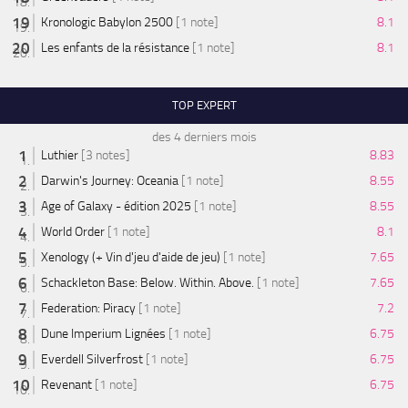
Kronologic Babylon 2500
[1 note]
8.1
Les enfants de la résistance
[1 note]
8.1
TOP EXPERT
des 4 derniers mois
Luthier
[3 notes]
8.83
Darwin's Journey: Oceania
[1 note]
8.55
Age of Galaxy - édition 2025
[1 note]
8.55
World Order
[1 note]
8.1
Xenology (+ Vin d'jeu d'aide de jeu)
[1 note]
7.65
Schackleton Base: Below. Within. Above.
[1 note]
7.65
Federation: Piracy
[1 note]
7.2
Dune Imperium Lignées
[1 note]
6.75
Everdell Silverfrost
[1 note]
6.75
Revenant
[1 note]
6.75