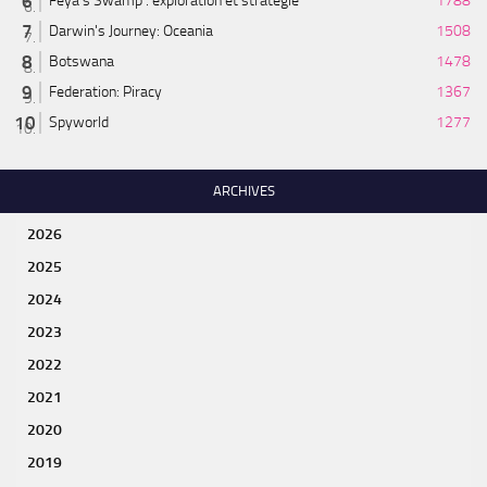
Feya’s Swamp : exploration et stratégie
1788
Darwin's Journey: Oceania
1508
Botswana
1478
Federation: Piracy
1367
Spyworld
1277
ARCHIVES
2026
2025
2024
2023
2022
2021
2020
2019