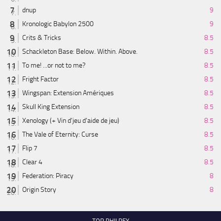
dnup
9
Kronologic Babylon 2500
9
Crits & Tricks
8.5
Schackleton Base: Below. Within. Above.
8.5
To me! ...or not to me?
8.5
Fright Factor
8.5
Wingspan: Extension Amériques
8.5
Skull King Extension
8.5
Xenology (+ Vin d'jeu d'aide de jeu)
8.5
The Vale of Eternity: Curse
8.5
Flip 7
8.5
Clear 4
8.5
Federation: Piracy
8
Origin Story
8
TOP PHILREY