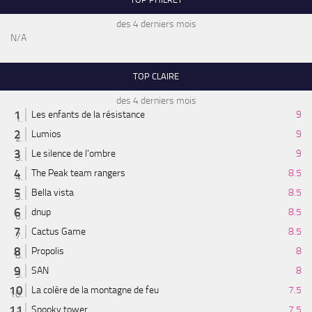
des 4 derniers mois
N/A
TOP CLAIRE
des 4 derniers mois
Les enfants de la résistance
9
Lumios
9
Le silence de l'ombre
9
The Peak team rangers
8.5
Bella vista
8.5
dnup
8.5
Cactus Game
8.5
Propolis
8
SAN
8
La colère de la montagne de feu
7.5
Spooky tower
7.5