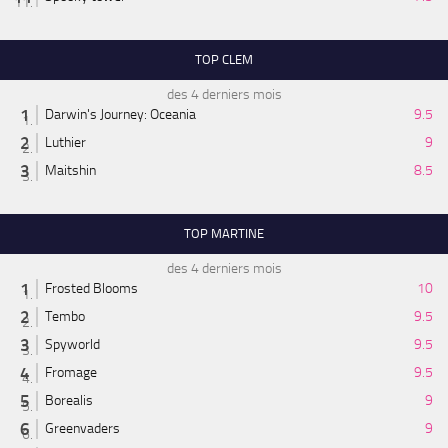
TOP CLEM
des 4 derniers mois
Darwin's Journey: Oceania
9.5
Luthier
9
Maitshin
8.5
TOP MARTINE
des 4 derniers mois
Frosted Blooms
10
Tembo
9.5
Spyworld
9.5
Fromage
9.5
Borealis
9
Greenvaders
9