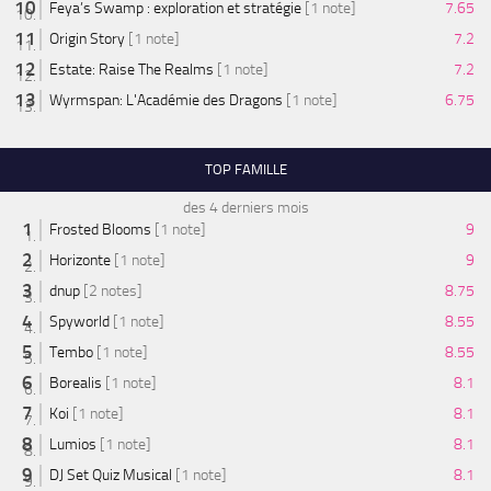
Feya’s Swamp : exploration et stratégie
[1 note]
7.65
Origin Story
[1 note]
7.2
Estate: Raise The Realms
[1 note]
7.2
Wyrmspan: L'Académie des Dragons
[1 note]
6.75
TOP FAMILLE
des 4 derniers mois
Frosted Blooms
[1 note]
9
Horizonte
[1 note]
9
dnup
[2 notes]
8.75
Spyworld
[1 note]
8.55
Tembo
[1 note]
8.55
Borealis
[1 note]
8.1
Koi
[1 note]
8.1
Lumios
[1 note]
8.1
DJ Set Quiz Musical
[1 note]
8.1