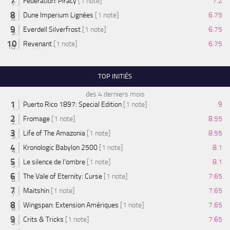
Federation: Piracy
[1 note]
7.2
Dune Imperium Lignées
[1 note]
6.75
Everdell Silverfrost
[1 note]
6.75
Revenant
[1 note]
6.75
TOP INITIÉS
des 4 derniers mois
Puerto Rico 1897: Special Edition
[1 note]
9
Fromage
[1 note]
8.55
Life of The Amazonia
[1 note]
8.55
Kronologic Babylon 2500
[1 note]
8.1
Le silence de l'ombre
[1 note]
8.1
The Vale of Eternity: Curse
[1 note]
7.65
Maitshin
[1 note]
7.65
Wingspan: Extension Amériques
[1 note]
7.65
Crits & Tricks
[1 note]
7.65