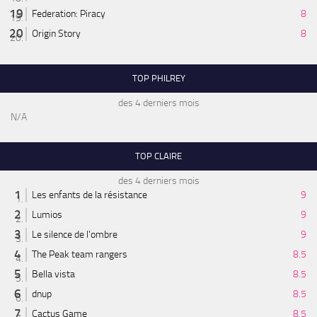
Federation: Piracy
8
Origin Story
8
TOP PHILREY
des 4 derniers mois
N/A
TOP CLAIRE
des 4 derniers mois
Les enfants de la résistance
9
Lumios
9
Le silence de l'ombre
9
The Peak team rangers
8.5
Bella vista
8.5
dnup
8.5
Cactus Game
8.5