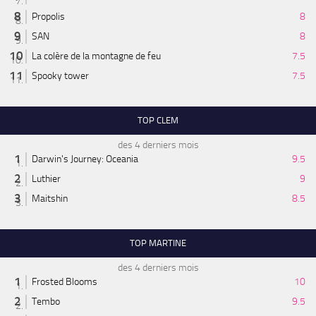
Propolis
8
SAN
8
La colère de la montagne de feu
7.5
Spooky tower
7.5
TOP CLEM
des 4 derniers mois
Darwin's Journey: Oceania
9.5
Luthier
9
Maitshin
8.5
TOP MARTINE
des 4 derniers mois
Frosted Blooms
10
Tembo
9.5