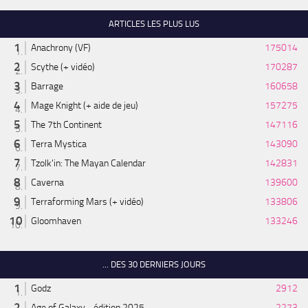
ARTICLES LES PLUS LUS
Anachrony (VF)
175014
Scythe (+ vidéo)
170287
Barrage
160658
Mage Knight (+ aide de jeu)
157275
The 7th Continent
147116
Terra Mystica
143090
Tzolk'in: The Mayan Calendar
142831
Caverna
139600
Terraforming Mars (+ vidéo)
133806
Gloomhaven
133246
... DES 30 DERNIERS JOURS
Godz
2912
Age of Galaxy - édition 2025
2273