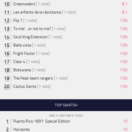
Greenvaders
[1 note]
8.1
Les enfants de la résistance
[1 note]
8.1
Flip 7
[1 note]
7.65
To me! ...or not to me?
[1 note]
7.65
Skull King Extension
[1 note]
7.65
Bella vista
[1 note]
7.65
Fright Factor
[1 note]
7.65
Clear 4
[1 note]
7.65
Botswana
[1 note]
7.65
The Peak team rangers
[1 note]
7.65
Cactus Game
[1 note]
7.65
TOP SWATSH
des 4 derniers mois
Puerto Rico 1897: Special Edition
10
Horizonte
10