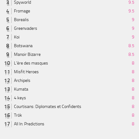
Spyworld
9.5
Fromage
9.5
Borealis
9
Greenvaders
9
Koi
9
Botswana
8.5
Manoir Bizarre
8.5
L'ère des masques
8
Misfit Heroes
8
Archipels
8
Kumata
8
4 keys
8
Courtisans: Diplomates et Confidents
8
Trök
8
All In: Predictions
8