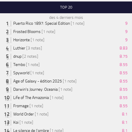
TOP 20
des 4 derniers mois
Puerto Rico 1897: Special Edition
[1 note]
9
Frosted Blooms
[1 note]
9
Horizonte
[1 note]
9
Luthier
[3 notes]
8.83
dnup
[2 notes]
8.75
Tembo
[1 note]
8.55
Spyworld
[1 note]
8.55
Age of Galaxy - édition 2025
[1 note]
8.55
Darwin's Journey: Oceania
[1 note]
8.55
Life of The Amazonia
[1 note]
8.55
Fromage
[1 note]
8.55
World Order
[1 note]
8.1
Koi
[1 note]
8.1
Le silence de l'ombre
[1 note]
8.1