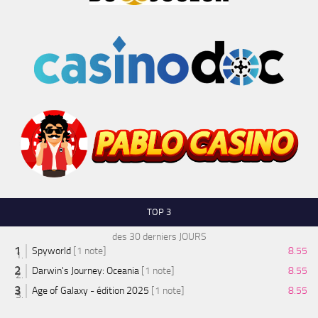
TOP 3
des 30 derniers JOURS
Spyworld
[1 note]
8.55
Darwin's Journey: Oceania
[1 note]
8.55
Age of Galaxy - édition 2025
[1 note]
8.55