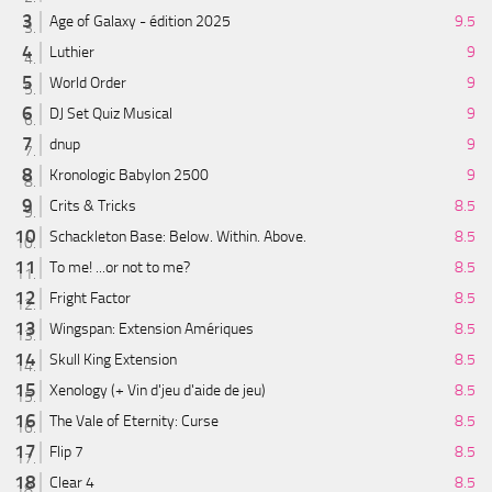
Age of Galaxy - édition 2025
9.5
Luthier
9
World Order
9
DJ Set Quiz Musical
9
dnup
9
Kronologic Babylon 2500
9
Crits & Tricks
8.5
Schackleton Base: Below. Within. Above.
8.5
To me! ...or not to me?
8.5
Fright Factor
8.5
Wingspan: Extension Amériques
8.5
Skull King Extension
8.5
Xenology (+ Vin d'jeu d'aide de jeu)
8.5
The Vale of Eternity: Curse
8.5
Flip 7
8.5
Clear 4
8.5