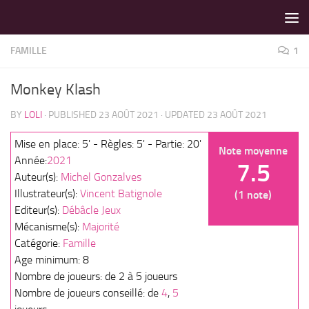
LES MEILLEURS JEUX SONT SUR VIN D'JEU !
Skip to content
FAMILLE
1
Monkey Klash
BY
LOLI
· PUBLISHED
23 AOÛT 2021
· UPDATED
23 AOÛT 2021
Mise en place: 5' - Règles: 5' - Partie: 20'
Note moyenne
Année:
2021
7.5
Auteur(s):
Michel Gonzalves
Illustrateur(s):
Vincent Batignole
(1 note)
Editeur(s):
Débâcle Jeux
Mécanisme(s):
Majorité
Catégorie:
Famille
Age minimum: 8
Nombre de joueurs: de 2 à 5 joueurs
Nombre de joueurs conseillé: de
4
,
5