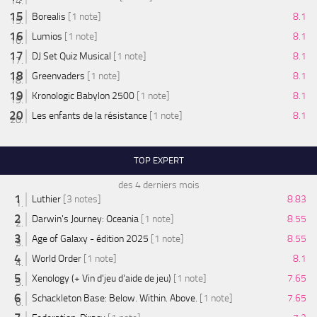
Borealis
[1 note]
8.1
Lumios
[1 note]
8.1
DJ Set Quiz Musical
[1 note]
8.1
Greenvaders
[1 note]
8.1
Kronologic Babylon 2500
[1 note]
8.1
Les enfants de la résistance
[1 note]
8.1
TOP EXPERT
des 4 derniers mois
Luthier
[3 notes]
8.83
Darwin's Journey: Oceania
[1 note]
8.55
Age of Galaxy - édition 2025
[1 note]
8.55
World Order
[1 note]
8.1
Xenology (+ Vin d'jeu d'aide de jeu)
[1 note]
7.65
Schackleton Base: Below. Within. Above.
[1 note]
7.65