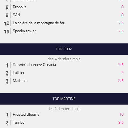
Propolis
8
SAN
8
La colère de la montagne de feu
7.5
Spooky tower
7.5
TOP CLEM
des 4 derniers mois
Darwin's Journey: Oceania
9.5
Luthier
9
Maitshin
8.5
TOP MARTINE
des 4 derniers mois
Frosted Blooms
10
Tembo
9.5