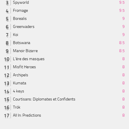
Spyworld
9.5
Fromage
9.5
Borealis
9
Greenvaders
9
Koi
9
Botswana
8.5
Manoir Bizarre
8.5
L'ère des masques
8
Misfit Heroes
8
Archipels
8
Kumata
8
4 keys
8
Courtisans: Diplomates et Confidents
8
Trök
8
All In: Predictions
8