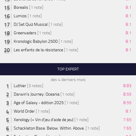
Borealis
[1 note]
8.1
Lumios
[1 note]
8.1
DJ Set Quiz Musical
[1 note]
8.1
Greenvaders
[1 note]
8.1
Kronologic Babylon 2500
[1 note]
8.1
Les enfants de la résistance
[1 note]
8.1
TOP EXPERT
des 4 derniers mois
Luthier
[3 notes]
8.83
Darwin's Journey: Oceania
[1 note]
8.55
Age of Galaxy - édition 2025
[1 note]
8.55
World Order
[1 note]
8.1
Xenology (+ Vin d'jeu d'aide de jeu)
[1 note]
7.65
Schackleton Base: Below. Within. Above.
[1 note]
7.65