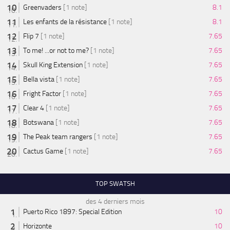
Greenvaders
[1 note]
8.1
Les enfants de la résistance
[1 note]
8.1
Flip 7
[1 note]
7.65
To me! ...or not to me?
[1 note]
7.65
Skull King Extension
[1 note]
7.65
Bella vista
[1 note]
7.65
Fright Factor
[1 note]
7.65
Clear 4
[1 note]
7.65
Botswana
[1 note]
7.65
The Peak team rangers
[1 note]
7.65
Cactus Game
[1 note]
7.65
TOP SWATSH
des 4 derniers mois
Puerto Rico 1897: Special Edition
10
Horizonte
10