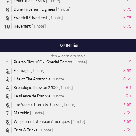
Federation: Piracy
[1 note]
7.2
Dune Imperium Lignées
[1 note]
6.75
Everdell Silverfrost
[1 note]
6.75
Revenant
[1 note]
6.75
TOP INITIÉS
des 4 derniers mois
Puerto Rico 1897: Special Edition
[1 note]
9
Fromage
[1 note]
8.55
Life of The Amazonia
[1 note]
8.55
Kronologic Babylon 2500
[1 note]
8.1
Le silence de l'ombre
[1 note]
8.1
The Vale of Eternity: Curse
[1 note]
7.65
Maitshin
[1 note]
7.65
Wingspan: Extension Amériques
[1 note]
7.65
Crits & Tricks
[1 note]
7.65