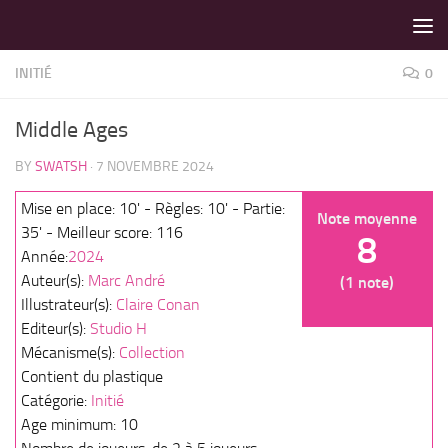
LES MEILLEURS JEUX SONT SUR VIN D'JEU !
Skip to content
INITIÉ
0
Middle Ages
BY
SWATSH
·
7 NOVEMBRE 2024
Mise en place: 10' - Règles: 10' - Partie:
Note moyenne
35' - Meilleur score: 116
8
Année:
2024
Auteur(s):
Marc André
(1 note)
Illustrateur(s):
Claire Conan
Editeur(s):
Studio H
Mécanisme(s):
Collection
Contient du plastique
Catégorie:
Initié
Age minimum: 10