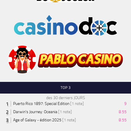
TOP 3
des 30 derniers JOURS
Puerto Rico 1897: Special Edition
[1 note]
9
Darwin's Journey: Oceania
[1 note]
8.55
Age of Galaxy - édition 2025
[1 note]
8.55