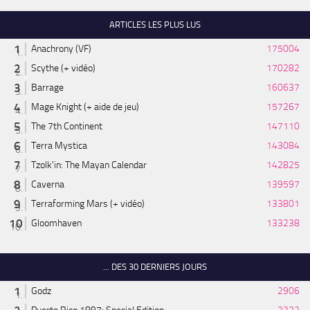
ARTICLES LES PLUS LUS
Anachrony (VF)
175004
Scythe (+ vidéo)
170282
Barrage
160637
Mage Knight (+ aide de jeu)
157267
The 7th Continent
147110
Terra Mystica
143084
Tzolk'in: The Mayan Calendar
142825
Caverna
139597
Terraforming Mars (+ vidéo)
133801
Gloomhaven
133238
... DES 30 DERNIERS JOURS
Godz
2906