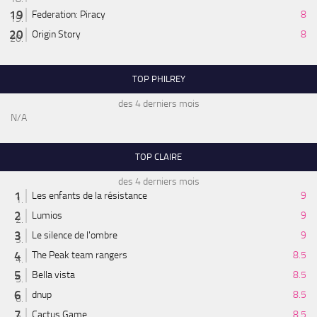
Federation: Piracy
8
Origin Story
8
TOP PHILREY
des 4 derniers mois
N/A
TOP CLAIRE
des 4 derniers mois
Les enfants de la résistance
9
Lumios
9
Le silence de l'ombre
9
The Peak team rangers
8.5
Bella vista
8.5
dnup
8.5
Cactus Game
8.5