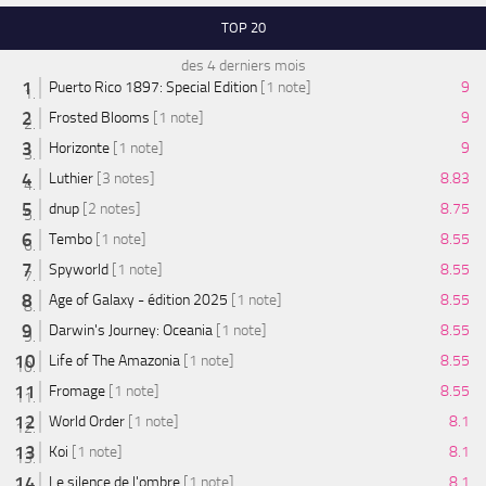
TOP 20
des 4 derniers mois
Puerto Rico 1897: Special Edition
[1 note]
9
Frosted Blooms
[1 note]
9
Horizonte
[1 note]
9
Luthier
[3 notes]
8.83
dnup
[2 notes]
8.75
Tembo
[1 note]
8.55
Spyworld
[1 note]
8.55
Age of Galaxy - édition 2025
[1 note]
8.55
Darwin's Journey: Oceania
[1 note]
8.55
Life of The Amazonia
[1 note]
8.55
Fromage
[1 note]
8.55
World Order
[1 note]
8.1
Koi
[1 note]
8.1
Le silence de l'ombre
[1 note]
8.1