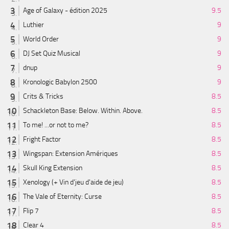
Age of Galaxy - édition 2025
9.5
Luthier
9
World Order
9
DJ Set Quiz Musical
9
dnup
9
Kronologic Babylon 2500
9
Crits & Tricks
8.5
Schackleton Base: Below. Within. Above.
8.5
To me! ...or not to me?
8.5
Fright Factor
8.5
Wingspan: Extension Amériques
8.5
Skull King Extension
8.5
Xenology (+ Vin d'jeu d'aide de jeu)
8.5
The Vale of Eternity: Curse
8.5
Flip 7
8.5
Clear 4
8.5