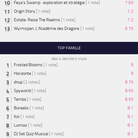
Feya’s Swamp : exploration et stratégie
[1 note]
7.65
Origin Story
[1 note]
7.2
Estate: Raise The Realms
[1 note]
7.2
Wyrmspan: L'Académie des Dragons
[1 note]
6.75
TOP FAMILLE
des 4 derniers mois
Frosted Blooms
[1 note]
9
Horizonte
[1 note]
9
dnup
[2 notes]
8.75
Spyworld
[1 note]
8.55
Tembo
[1 note]
8.55
Borealis
[1 note]
8.1
Koi
[1 note]
8.1
Lumios
[1 note]
8.1
DJ Set Quiz Musical
[1 note]
8.1