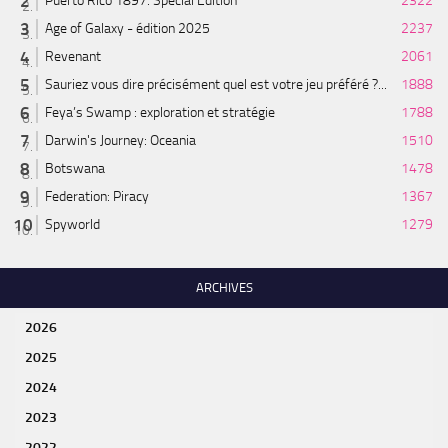
Puerto Rico 1897: Special Edition
2322
Age of Galaxy - édition 2025
2237
Revenant
2061
Sauriez vous dire précisément quel est votre jeu préféré ?...
1888
Feya’s Swamp : exploration et stratégie
1788
Darwin's Journey: Oceania
1510
Botswana
1478
Federation: Piracy
1367
Spyworld
1279
ARCHIVES
2026
2025
2024
2023
2022