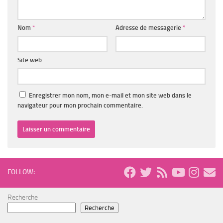
Nom
*
Adresse de messagerie
*
Site web
Enregistrer mon nom, mon e-mail et mon site web dans le
navigateur pour mon prochain commentaire.
FOLLOW:
Recherche
Recherche