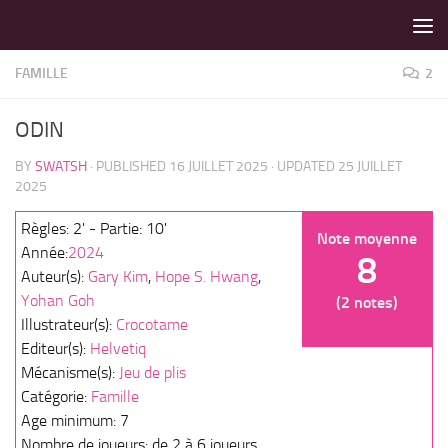
LES MEILLEURS JEUX SONT SUR VIN D'JEU !
Skip to content
FAMILLE
2
ODIN
BY
SWATSH
· PUBLISHED
16 JUILLET 2025
· UPDATED
25 JUILLET
2025
Règles: 2' - Partie: 10'
Note moyenne
Année:
2024
8
Auteur(s):
Gary Kim
,
Hope S. Hwang
,
Yohan Goh
(2 notes)
Illustrateur(s):
Crocotame
Editeur(s):
Helvetiq
Mécanisme(s):
Jeu de plis
Catégorie:
Famille
Age minimum: 7
Nombre de joueurs: de 2 à 6 joueurs