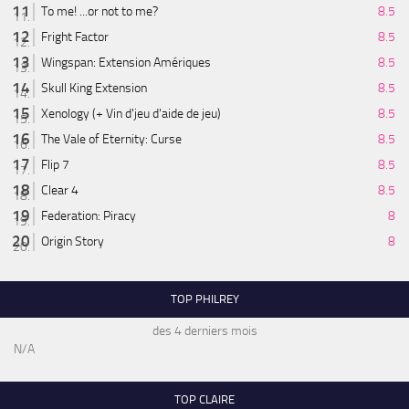
To me! ...or not to me?
8.5
Fright Factor
8.5
Wingspan: Extension Amériques
8.5
Skull King Extension
8.5
Xenology (+ Vin d'jeu d'aide de jeu)
8.5
The Vale of Eternity: Curse
8.5
Flip 7
8.5
Clear 4
8.5
Federation: Piracy
8
Origin Story
8
TOP PHILREY
des 4 derniers mois
N/A
TOP CLAIRE