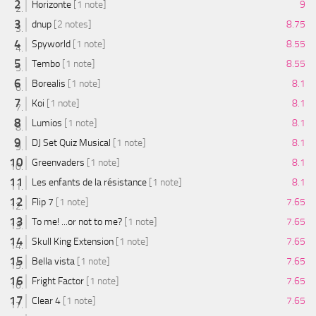
Horizonte
[1 note]
9
dnup
[2 notes]
8.75
Spyworld
[1 note]
8.55
Tembo
[1 note]
8.55
Borealis
[1 note]
8.1
Koi
[1 note]
8.1
Lumios
[1 note]
8.1
DJ Set Quiz Musical
[1 note]
8.1
Greenvaders
[1 note]
8.1
Les enfants de la résistance
[1 note]
8.1
Flip 7
[1 note]
7.65
To me! ...or not to me?
[1 note]
7.65
Skull King Extension
[1 note]
7.65
Bella vista
[1 note]
7.65
Fright Factor
[1 note]
7.65
Clear 4
[1 note]
7.65