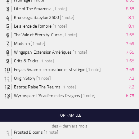
Fromage
[1 note]
8.55
Life of The Amazonia
[1 note]
8.55
Kronologic Babylon 2500
[1 note]
8.1
Le silence de l'ombre
[1 note]
8.1
The Vale of Eternity: Curse
[1 note]
7.65
Maitshin
[1 note]
7.65
Wingspan: Extension Amériques
[1 note]
7.65
Crits & Tricks
[1 note]
7.65
Feya’s Swamp : exploration et stratégie
[1 note]
7.65
Origin Story
[1 note]
7.2
Estate: Raise The Realms
[1 note]
7.2
Wyrmspan: L'Académie des Dragons
[1 note]
6.75
TOP FAMILLE
des 4 derniers mois
Frosted Blooms
[1 note]
9