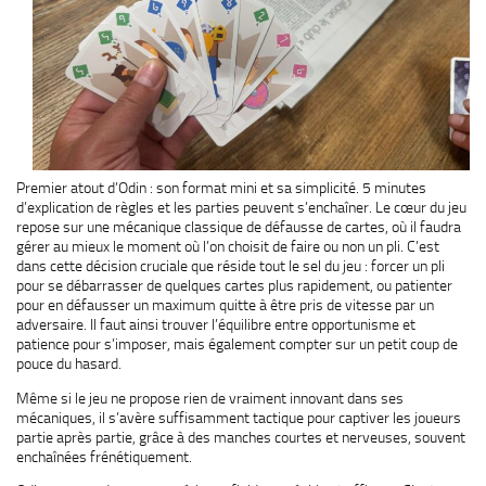
Premier atout d’Odin : son format mini et sa simplicité. 5 minutes
d’explication de règles et les parties peuvent s’enchaîner. Le cœur du jeu
repose sur une mécanique classique de défausse de cartes, où il faudra
gérer au mieux le moment où l’on choisit de faire ou non un pli. C’est
dans cette décision cruciale que réside tout le sel du jeu : forcer un pli
pour se débarrasser de quelques cartes plus rapidement, ou patienter
pour en défausser un maximum quitte à être pris de vitesse par un
adversaire. Il faut ainsi trouver l’équilibre entre opportunisme et
patience pour s’imposer, mais également compter sur un petit coup de
pouce du hasard.
Même si le jeu ne propose rien de vraiment innovant dans ses
mécaniques, il s’avère suffisamment tactique pour captiver les joueurs
partie après partie, grâce à des manches courtes et nerveuses, souvent
enchaînées frénétiquement.