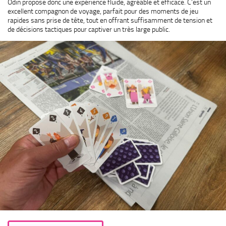
Odin propose donc une expérience fluide, agréable et efficace. C’est un
excellent compagnon de voyage, parfait pour des moments de jeu
rapides sans prise de tête, tout en offrant suffisamment de tension et
de décisions tactiques pour captiver un très large public.