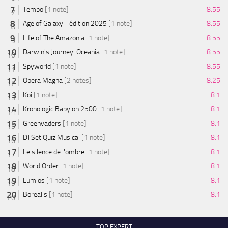
Tembo
[1 note]
8.55
Age of Galaxy - édition 2025
[1 note]
8.55
Life of The Amazonia
[1 note]
8.55
Darwin's Journey: Oceania
[1 note]
8.55
Spyworld
[1 note]
8.55
Opera Magna
[2 notes]
8.25
Koi
[1 note]
8.1
Kronologic Babylon 2500
[1 note]
8.1
Greenvaders
[1 note]
8.1
DJ Set Quiz Musical
[1 note]
8.1
Le silence de l'ombre
[1 note]
8.1
World Order
[1 note]
8.1
Lumios
[1 note]
8.1
Borealis
[1 note]
8.1
TOP EXPERT