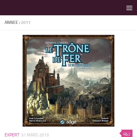
LES MEILLEURS JEUX SONT SUR VIN D'JEU !
Skip to content
ANNEE :
2011
2
EXPERT
31 MARS 2019