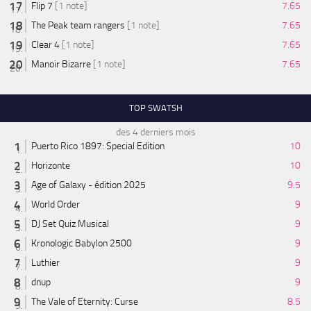
Flip 7
[1 note]
7.65
The Peak team rangers
[1 note]
7.65
Clear 4
[1 note]
7.65
Manoir Bizarre
[1 note]
7.65
TOP SWATSH
des 4 derniers mois
Puerto Rico 1897: Special Edition
10
Horizonte
10
Age of Galaxy - édition 2025
9.5
World Order
9
DJ Set Quiz Musical
9
Kronologic Babylon 2500
9
Luthier
9
dnup
9
The Vale of Eternity: Curse
8.5