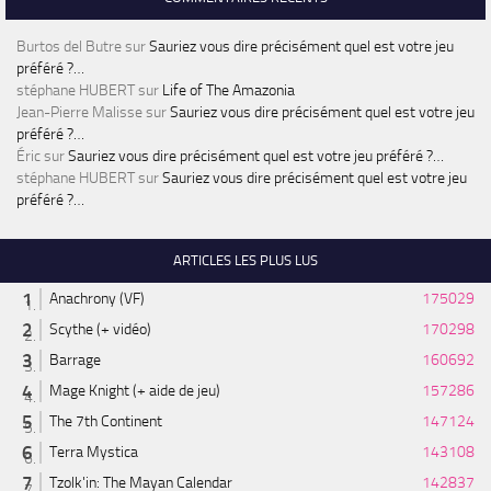
Burtos del Butre
sur
Sauriez vous dire précisément quel est votre jeu
préféré ?…
stéphane HUBERT
sur
Life of The Amazonia
Jean-Pierre Malisse
sur
Sauriez vous dire précisément quel est votre jeu
préféré ?…
Éric
sur
Sauriez vous dire précisément quel est votre jeu préféré ?…
stéphane HUBERT
sur
Sauriez vous dire précisément quel est votre jeu
préféré ?…
ARTICLES LES PLUS LUS
Anachrony (VF)
175029
Scythe (+ vidéo)
170298
Barrage
160692
Mage Knight (+ aide de jeu)
157286
The 7th Continent
147124
Terra Mystica
143108
Tzolk'in: The Mayan Calendar
142837