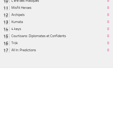
L'ère des masques
8
Misfit Heroes
8
Archipels
8
Kumata
8
4 keys
8
Courtisans: Diplomates et Confidents
8
Trök
8
All In: Predictions
8