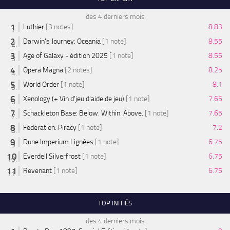
des 4 derniers mois
Luthier
[3 notes]
8.83
Darwin's Journey: Oceania
[1 note]
8.55
Age of Galaxy - édition 2025
[1 note]
8.55
Opera Magna
[2 notes]
8.25
World Order
[1 note]
8.1
Xenology (+ Vin d'jeu d'aide de jeu)
[1 note]
7.65
Schackleton Base: Below. Within. Above.
[1 note]
7.65
Federation: Piracy
[1 note]
7.2
Dune Imperium Lignées
[1 note]
6.75
Everdell Silverfrost
[1 note]
6.75
Revenant
[1 note]
6.75
TOP INITIÉS
des 4 derniers mois