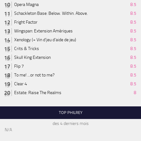
Opera Magna
8.5
Schackleton Base: Below. Within. Above.
8.5
Fright Factor
8.5
Wingspan: Extension Amériques
8.5
Xenology (+ Vin d'jeu d'aide de jeu)
8.5
Crits & Tricks
8.5
Skull King Extension
8.5
Flip 7
8.5
To me! ...or not to me?
8.5
Clear 4
8.5
Estate: Raise The Realms
8
TOP PHILREY
des 4 derniers mois
N/A