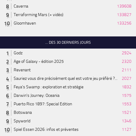
Caverna
139608
Terraforming Mars (+ vidéo)
133827
Gloomhaven
133256
... DES 30 DERNIERS JOURS
Godz
2924
Age of Galaxy - édition 2025
2320
Revenant
2111
Sauriez vous dire précisément quel est votre jeu préféré ?...
2027
Feya’s Swamp : exploration et stratégie
1832
Darwin's Journey: Oceania
1575
Puerto Rico 1897: Special Edition
1553
Botswana
1521
Spyworld
1346
Spiel Essen 2026: infos et préventes
1127