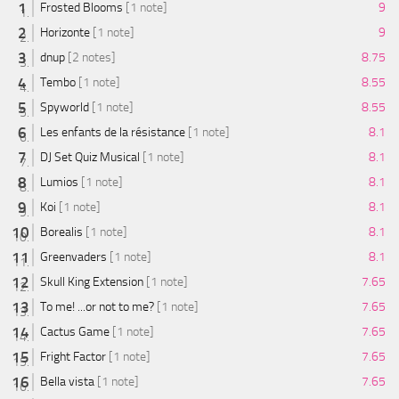
Frosted Blooms
[1 note]
9
Horizonte
[1 note]
9
dnup
[2 notes]
8.75
Tembo
[1 note]
8.55
Spyworld
[1 note]
8.55
Les enfants de la résistance
[1 note]
8.1
DJ Set Quiz Musical
[1 note]
8.1
Lumios
[1 note]
8.1
Koi
[1 note]
8.1
Borealis
[1 note]
8.1
Greenvaders
[1 note]
8.1
Skull King Extension
[1 note]
7.65
To me! ...or not to me?
[1 note]
7.65
Cactus Game
[1 note]
7.65
Fright Factor
[1 note]
7.65
Bella vista
[1 note]
7.65