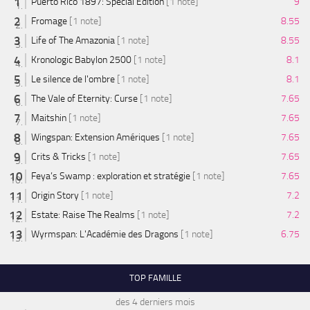
Puerto Rico 1897: Special Edition
[1 note]
9
Fromage
[1 note]
8.55
Life of The Amazonia
[1 note]
8.55
Kronologic Babylon 2500
[1 note]
8.1
Le silence de l'ombre
[1 note]
8.1
The Vale of Eternity: Curse
[1 note]
7.65
Maitshin
[1 note]
7.65
Wingspan: Extension Amériques
[1 note]
7.65
Crits & Tricks
[1 note]
7.65
Feya’s Swamp : exploration et stratégie
[1 note]
7.65
Origin Story
[1 note]
7.2
Estate: Raise The Realms
[1 note]
7.2
Wyrmspan: L'Académie des Dragons
[1 note]
6.75
TOP FAMILLE
des 4 derniers mois