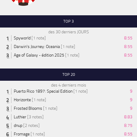
TOP 3
des 30 derniers JOURS
Spyworld
[1 note]
8.55
Darwin's Journey: Oceania
[1 note]
8.55
Age of Galaxy - édition 2025
[1 note]
8.55
TOP 20
des 4 derniers mois
Puerto Rico 1897: Special Edition
[1 note]
9
Horizonte
[1 note]
9
Frosted Blooms
[1 note]
9
Luthier
[3 notes]
8.83
dnup
[2 notes]
8.75
Fromage
[1 note]
8.55