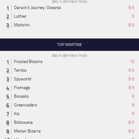
des 4 derniers mois
Darwin's Journey: Oceania
9.5
Luthier
9
Maitshin
8.5
TOP MARTINE
des 4 derniers mois
Frosted Blooms
10
Tembo
9.5
Spyworld
9.5
Fromage
9.5
Borealis
9
Greenvaders
9
Koi
9
Botswana
8.5
Manoir Bizarre
8.5