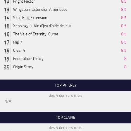
Fright Factor
8.5
Wingspan: Extension Amériques
8.5
Skull King Extension
8.5
Xenology (+ Vin d'jeu d'aide de jeu)
8.5
The Vale of Eternity: Curse
8.5
Flip 7
8.5
Clear 4
8.5
Federation: Piracy
8
Origin Story
8
TOP PHILREY
des 4 derniers mois
N/A
TOP CLAIRE
des 4 derniers mois