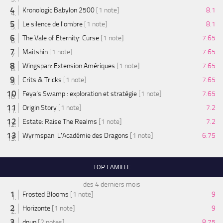
Kronologic Babylon 2500
[1 note]
8.1
Le silence de l'ombre
[1 note]
8.1
The Vale of Eternity: Curse
[1 note]
7.65
Maitshin
[1 note]
7.65
Wingspan: Extension Amériques
[1 note]
7.65
Crits & Tricks
[1 note]
7.65
Feya’s Swamp : exploration et stratégie
[1 note]
7.65
Origin Story
[1 note]
7.2
Estate: Raise The Realms
[1 note]
7.2
Wyrmspan: L'Académie des Dragons
[1 note]
6.75
TOP FAMILLE
des 4 derniers mois
Frosted Blooms
[1 note]
9
Horizonte
[1 note]
9
dnup
[2 notes]
8.75