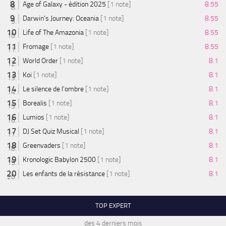
Age of Galaxy - édition 2025
[1 note]
8.55
Darwin's Journey: Oceania
[1 note]
8.55
Life of The Amazonia
[1 note]
8.55
Fromage
[1 note]
8.55
World Order
[1 note]
8.1
Koi
[1 note]
8.1
Le silence de l'ombre
[1 note]
8.1
Borealis
[1 note]
8.1
Lumios
[1 note]
8.1
DJ Set Quiz Musical
[1 note]
8.1
Greenvaders
[1 note]
8.1
Kronologic Babylon 2500
[1 note]
8.1
Les enfants de la résistance
[1 note]
8.1
TOP EXPERT
des 4 derniers mois