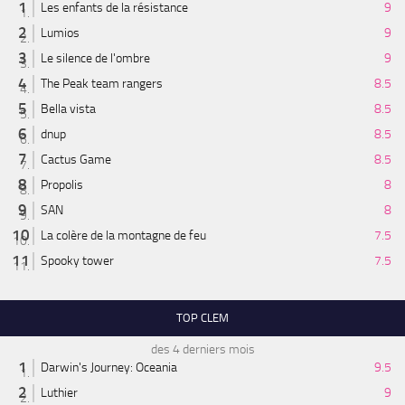
Les enfants de la résistance
9
Lumios
9
Le silence de l'ombre
9
The Peak team rangers
8.5
Bella vista
8.5
dnup
8.5
Cactus Game
8.5
Propolis
8
SAN
8
La colère de la montagne de feu
7.5
Spooky tower
7.5
TOP CLEM
des 4 derniers mois
Darwin's Journey: Oceania
9.5
Luthier
9