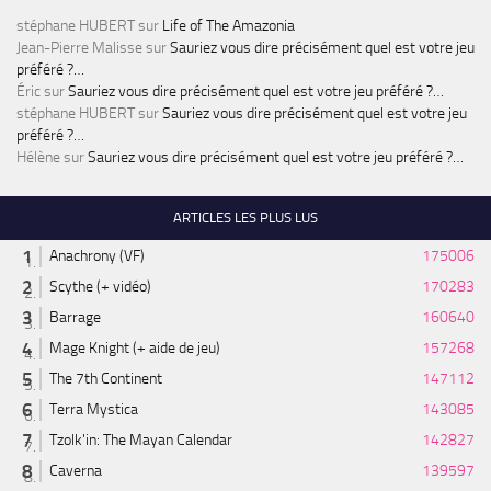
stéphane HUBERT
sur
Life of The Amazonia
Jean-Pierre Malisse
sur
Sauriez vous dire précisément quel est votre jeu
préféré ?…
Éric
sur
Sauriez vous dire précisément quel est votre jeu préféré ?…
stéphane HUBERT
sur
Sauriez vous dire précisément quel est votre jeu
préféré ?…
Hélène
sur
Sauriez vous dire précisément quel est votre jeu préféré ?…
ARTICLES LES PLUS LUS
Anachrony (VF)
175006
Scythe (+ vidéo)
170283
Barrage
160640
Mage Knight (+ aide de jeu)
157268
The 7th Continent
147112
Terra Mystica
143085
Tzolk'in: The Mayan Calendar
142827
Caverna
139597