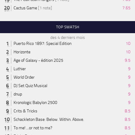
Cactus Game
[1 note]
7.65
TOP SWATSH
des 4 derniers mois
Puerto Rico 1897: Special Edition
10
Horizonte
10
Age of Galaxy - édition 2025
9.5
Luthier
9
World Order
9
DJ Set Quiz Musical
9
dnup
9
Kronologic Babylon 2500
9
Crits & Tricks
8.5
Schackleton Base: Below. Within. Above.
8.5
To me! ...or not to me?
8.5