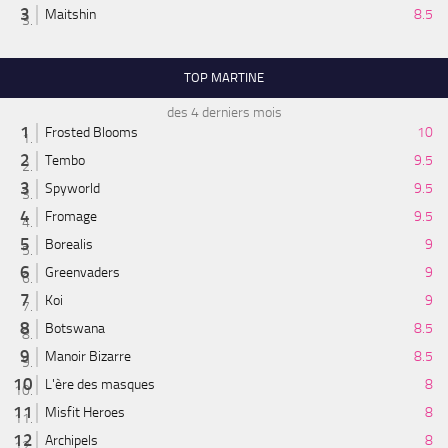
Maitshin
8.5
TOP MARTINE
des 4 derniers mois
Frosted Blooms
10
Tembo
9.5
Spyworld
9.5
Fromage
9.5
Borealis
9
Greenvaders
9
Koi
9
Botswana
8.5
Manoir Bizarre
8.5
L'ère des masques
8
Misfit Heroes
8
Archipels
8