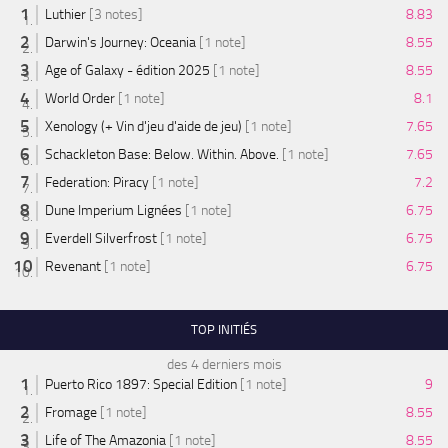
Luthier
[3 notes]
8.83
Darwin's Journey: Oceania
[1 note]
8.55
Age of Galaxy - édition 2025
[1 note]
8.55
World Order
[1 note]
8.1
Xenology (+ Vin d'jeu d'aide de jeu)
[1 note]
7.65
Schackleton Base: Below. Within. Above.
[1 note]
7.65
Federation: Piracy
[1 note]
7.2
Dune Imperium Lignées
[1 note]
6.75
Everdell Silverfrost
[1 note]
6.75
Revenant
[1 note]
6.75
TOP INITIÉS
des 4 derniers mois
Puerto Rico 1897: Special Edition
[1 note]
9
Fromage
[1 note]
8.55
Life of The Amazonia
[1 note]
8.55