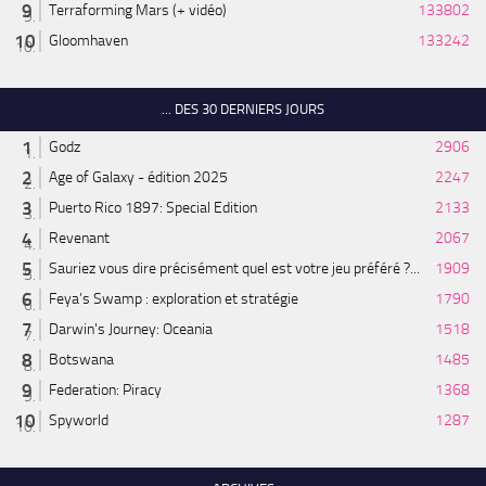
Terraforming Mars (+ vidéo)
133802
Gloomhaven
133242
... DES 30 DERNIERS JOURS
Godz
2906
Age of Galaxy - édition 2025
2247
Puerto Rico 1897: Special Edition
2133
Revenant
2067
Sauriez vous dire précisément quel est votre jeu préféré ?...
1909
Feya’s Swamp : exploration et stratégie
1790
Darwin's Journey: Oceania
1518
Botswana
1485
Federation: Piracy
1368
Spyworld
1287