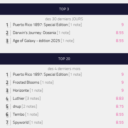
TOP 3
des 30 derniers JOURS
Puerto Rico 1897: Special Edition
[1 note]
9
Darwin's Journey: Oceania
[1 note]
8.55
Age of Galaxy - édition 2025
[1 note]
8.55
TOP 20
des 4 derniers mois
Puerto Rico 1897: Special Edition
[1 note]
9
Frosted Blooms
[1 note]
9
Horizonte
[1 note]
9
Luthier
[3 notes]
8.83
dnup
[2 notes]
8.75
Tembo
[1 note]
8.55
Spyworld
[1 note]
8.55