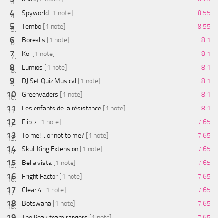
Spyworld
[1 note]
8.55
Tembo
[1 note]
8.55
Borealis
[1 note]
8.1
Koi
[1 note]
8.1
Lumios
[1 note]
8.1
DJ Set Quiz Musical
[1 note]
8.1
Greenvaders
[1 note]
8.1
Les enfants de la résistance
[1 note]
8.1
Flip 7
[1 note]
7.65
To me! ...or not to me?
[1 note]
7.65
Skull King Extension
[1 note]
7.65
Bella vista
[1 note]
7.65
Fright Factor
[1 note]
7.65
Clear 4
[1 note]
7.65
Botswana
[1 note]
7.65
The Peak team rangers
[1 note]
7.65