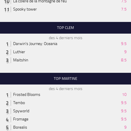
La colère de la montagne de feu
7.5
Spooky tower
7.5
TOP CLEM
des 4 derniers mois
Darwin's Journey: Oceania
9.5
Luthier
9
Maitshin
8.5
TOP MARTINE
des 4 derniers mois
Frosted Blooms
10
Tembo
9.5
Spyworld
9.5
Fromage
9.5
Borealis
9