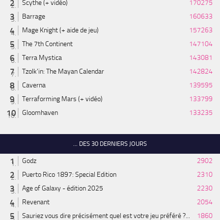
Scythe (+ vidéo)
170275
Barrage
160633
Mage Knight (+ aide de jeu)
157263
The 7th Continent
147104
Terra Mystica
143081
Tzolk'in: The Mayan Calendar
142824
Caverna
139595
Terraforming Mars (+ vidéo)
133799
Gloomhaven
133235
... DES 30 DERNIERS JOURS
Godz
2902
Puerto Rico 1897: Special Edition
2310
Age of Galaxy - édition 2025
2230
Revenant
2054
Sauriez vous dire précisément quel est votre jeu préféré ?...
1860