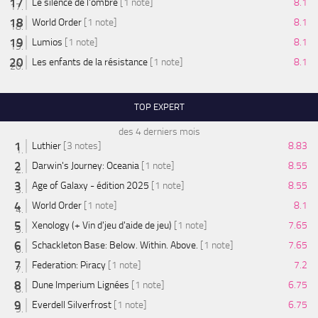
Le silence de l'ombre
[1 note]
8.1
World Order
[1 note]
8.1
Lumios
[1 note]
8.1
Les enfants de la résistance
[1 note]
8.1
TOP EXPERT
des 4 derniers mois
Luthier
[3 notes]
8.83
Darwin's Journey: Oceania
[1 note]
8.55
Age of Galaxy - édition 2025
[1 note]
8.55
World Order
[1 note]
8.1
Xenology (+ Vin d'jeu d'aide de jeu)
[1 note]
7.65
Schackleton Base: Below. Within. Above.
[1 note]
7.65
Federation: Piracy
[1 note]
7.2
Dune Imperium Lignées
[1 note]
6.75
Everdell Silverfrost
[1 note]
6.75