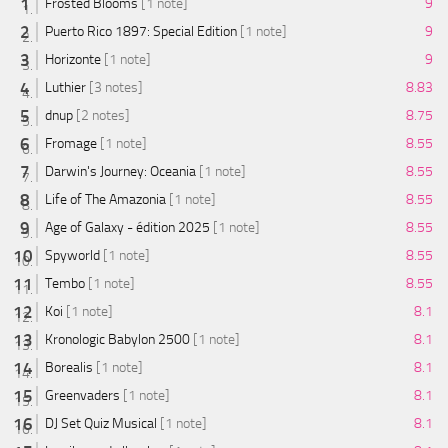
Frosted Blooms
[1 note]
9
Puerto Rico 1897: Special Edition
[1 note]
9
Horizonte
[1 note]
9
Luthier
[3 notes]
8.83
dnup
[2 notes]
8.75
Fromage
[1 note]
8.55
Darwin's Journey: Oceania
[1 note]
8.55
Life of The Amazonia
[1 note]
8.55
Age of Galaxy - édition 2025
[1 note]
8.55
Spyworld
[1 note]
8.55
Tembo
[1 note]
8.55
Koi
[1 note]
8.1
Kronologic Babylon 2500
[1 note]
8.1
Borealis
[1 note]
8.1
Greenvaders
[1 note]
8.1
DJ Set Quiz Musical
[1 note]
8.1