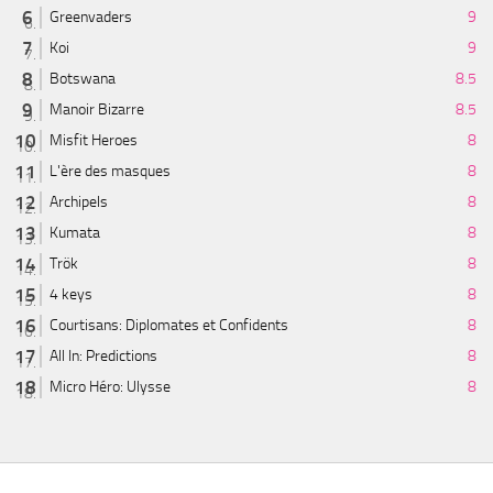
Greenvaders
9
Koi
9
Botswana
8.5
Manoir Bizarre
8.5
Misfit Heroes
8
L'ère des masques
8
Archipels
8
Kumata
8
Trök
8
4 keys
8
Courtisans: Diplomates et Confidents
8
All In: Predictions
8
Micro Héro: Ulysse
8