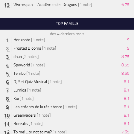
Wyrmspan: L'Académie des Dragons
[1 note]
6.75
TOP FAMILLE
des 4 derniers mois
Horizonte
[1 note]
9
Frosted Blooms
[1 note]
9
dnup
[2 notes]
8.75
Spyworld
[1 note]
8.55
Tembo
[1 note]
8.55
DJ Set Quiz Musical
[1 note]
8.1
Lumios
[1 note]
8.1
Koi
[1 note]
8.1
Les enfants de la résistance
[1 note]
8.1
Greenvaders
[1 note]
8.1
Borealis
[1 note]
8.1
To me! ...or not to me?
[1 note]
7.65