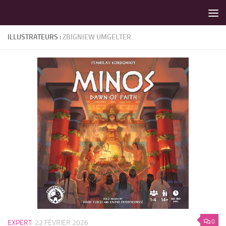
LES MEILLEURS JEUX SONT SUR VIN D'JEU !
Skip to content
ILLUSTRATEURS :
ZBIGNIEW UMGELTER
0
EXPERT
22 FÉVRIER 2026