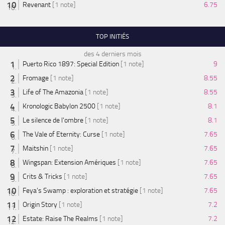
Revenant
[1 note]
6.75
TOP INITIÉS
des 4 derniers mois
Puerto Rico 1897: Special Edition
[1 note]
9
Fromage
[1 note]
8.55
Life of The Amazonia
[1 note]
8.55
Kronologic Babylon 2500
[1 note]
8.1
Le silence de l'ombre
[1 note]
8.1
The Vale of Eternity: Curse
[1 note]
7.65
Maitshin
[1 note]
7.65
Wingspan: Extension Amériques
[1 note]
7.65
Crits & Tricks
[1 note]
7.65
Feya’s Swamp : exploration et stratégie
[1 note]
7.65
Origin Story
[1 note]
7.2
Estate: Raise The Realms
[1 note]
7.2