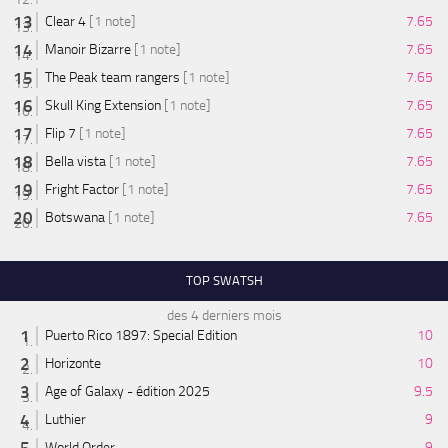
Clear 4
[1 note]
7.65
Manoir Bizarre
[1 note]
7.65
The Peak team rangers
[1 note]
7.65
Skull King Extension
[1 note]
7.65
Flip 7
[1 note]
7.65
Bella vista
[1 note]
7.65
Fright Factor
[1 note]
7.65
Botswana
[1 note]
7.65
TOP SWATSH
des 4 derniers mois
Puerto Rico 1897: Special Edition
10
Horizonte
10
Age of Galaxy - édition 2025
9.5
Luthier
9
World Order
9