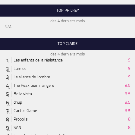
TOP PHILREY
des 4 derniers mois
N/A
TOP CLAIRE
des 4 derniers mois
Les enfants de la résistance
9
Lumios
9
Le silence de l'ombre
9
The Peak team rangers
8.5
Bella vista
8.5
dnup
8.5
Cactus Game
8.5
Propolis
8
SAN
8