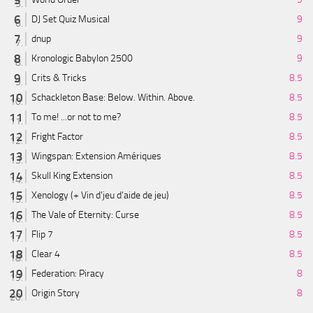
DJ Set Quiz Musical
9
dnup
9
Kronologic Babylon 2500
9
Crits & Tricks
8.5
Schackleton Base: Below. Within. Above.
8.5
To me! ...or not to me?
8.5
Fright Factor
8.5
Wingspan: Extension Amériques
8.5
Skull King Extension
8.5
Xenology (+ Vin d'jeu d'aide de jeu)
8.5
The Vale of Eternity: Curse
8.5
Flip 7
8.5
Clear 4
8.5
Federation: Piracy
8
Origin Story
8