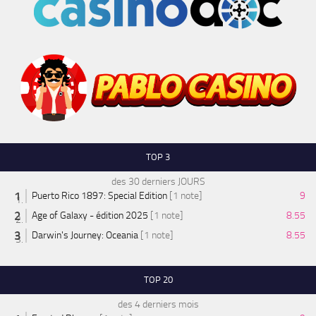
TOP 3
des 30 derniers JOURS
Puerto Rico 1897: Special Edition
[1 note]
9
Age of Galaxy - édition 2025
[1 note]
8.55
Darwin's Journey: Oceania
[1 note]
8.55
TOP 20
des 4 derniers mois