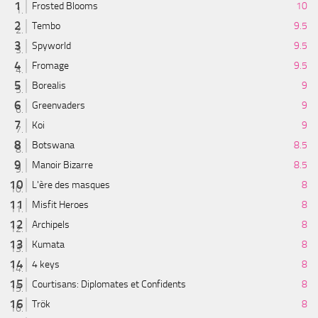
Frosted Blooms
10
Tembo
9.5
Spyworld
9.5
Fromage
9.5
Borealis
9
Greenvaders
9
Koi
9
Botswana
8.5
Manoir Bizarre
8.5
L'ère des masques
8
Misfit Heroes
8
Archipels
8
Kumata
8
4 keys
8
Courtisans: Diplomates et Confidents
8
Trök
8