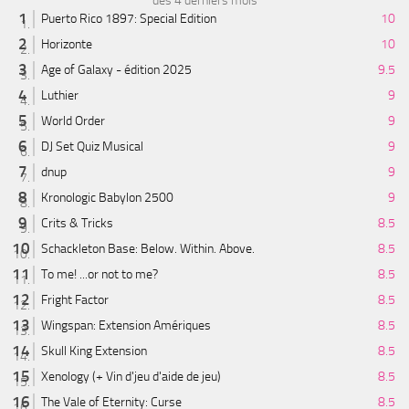
des 4 derniers mois
Puerto Rico 1897: Special Edition
10
Horizonte
10
Age of Galaxy - édition 2025
9.5
Luthier
9
World Order
9
DJ Set Quiz Musical
9
dnup
9
Kronologic Babylon 2500
9
Crits & Tricks
8.5
Schackleton Base: Below. Within. Above.
8.5
To me! ...or not to me?
8.5
Fright Factor
8.5
Wingspan: Extension Amériques
8.5
Skull King Extension
8.5
Xenology (+ Vin d'jeu d'aide de jeu)
8.5
The Vale of Eternity: Curse
8.5