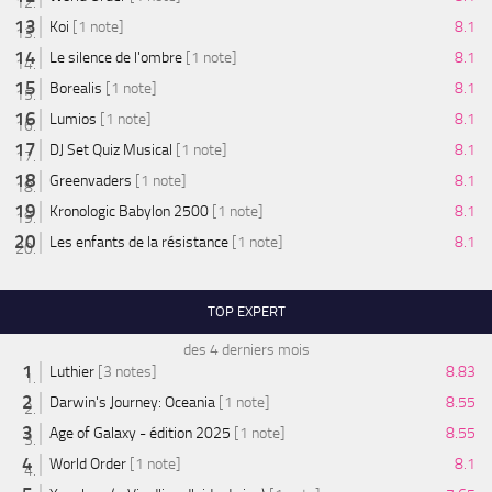
Koi
[1 note]
8.1
Le silence de l'ombre
[1 note]
8.1
Borealis
[1 note]
8.1
Lumios
[1 note]
8.1
DJ Set Quiz Musical
[1 note]
8.1
Greenvaders
[1 note]
8.1
Kronologic Babylon 2500
[1 note]
8.1
Les enfants de la résistance
[1 note]
8.1
TOP EXPERT
des 4 derniers mois
Luthier
[3 notes]
8.83
Darwin's Journey: Oceania
[1 note]
8.55
Age of Galaxy - édition 2025
[1 note]
8.55
World Order
[1 note]
8.1