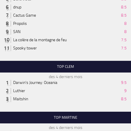
dnup
8.5
Cactus Game
8.5
Propolis
8
SAN
8
La colère de la montagne de feu
7.5
Spooky tower
7.5
TOP CLEM
des 4 derniers mois
Darwin's Journey: Oceania
9.5
Luthier
9
Maitshin
8.5
TOP MARTINE
des 4 derniers mois