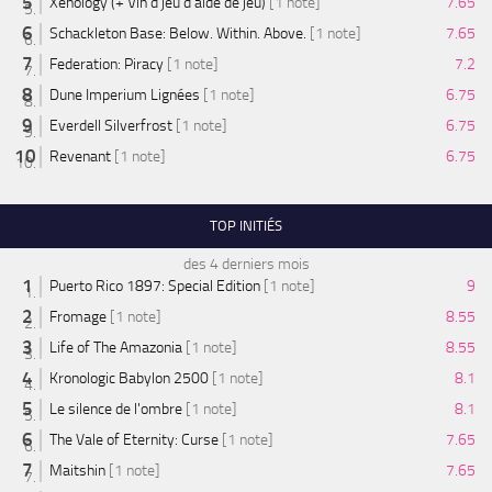
Xenology (+ Vin d'jeu d'aide de jeu)
[1 note]
7.65
Schackleton Base: Below. Within. Above.
[1 note]
7.65
Federation: Piracy
[1 note]
7.2
Dune Imperium Lignées
[1 note]
6.75
Everdell Silverfrost
[1 note]
6.75
Revenant
[1 note]
6.75
TOP INITIÉS
des 4 derniers mois
Puerto Rico 1897: Special Edition
[1 note]
9
Fromage
[1 note]
8.55
Life of The Amazonia
[1 note]
8.55
Kronologic Babylon 2500
[1 note]
8.1
Le silence de l'ombre
[1 note]
8.1
The Vale of Eternity: Curse
[1 note]
7.65
Maitshin
[1 note]
7.65