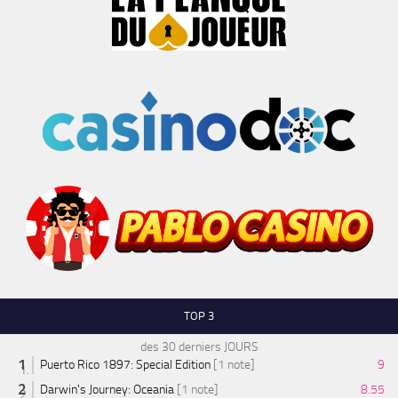
TOP 3
des 30 derniers JOURS
Puerto Rico 1897: Special Edition
[1 note]
9
Darwin's Journey: Oceania
[1 note]
8.55