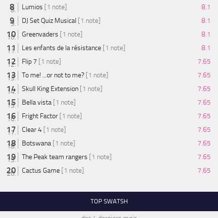
Lumios
[1 note]
8.1
DJ Set Quiz Musical
[1 note]
8.1
Greenvaders
[1 note]
8.1
Les enfants de la résistance
[1 note]
8.1
Flip 7
[1 note]
7.65
To me! ...or not to me?
[1 note]
7.65
Skull King Extension
[1 note]
7.65
Bella vista
[1 note]
7.65
Fright Factor
[1 note]
7.65
Clear 4
[1 note]
7.65
Botswana
[1 note]
7.65
The Peak team rangers
[1 note]
7.65
Cactus Game
[1 note]
7.65
TOP SWATSH