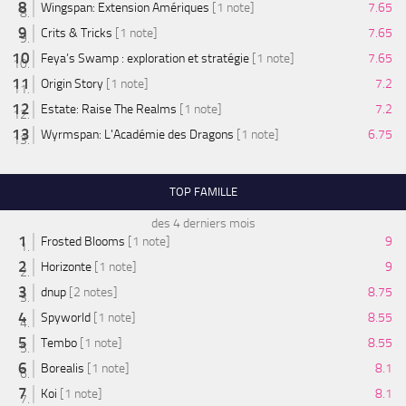
Wingspan: Extension Amériques
[1 note]
7.65
Crits & Tricks
[1 note]
7.65
Feya’s Swamp : exploration et stratégie
[1 note]
7.65
Origin Story
[1 note]
7.2
Estate: Raise The Realms
[1 note]
7.2
Wyrmspan: L'Académie des Dragons
[1 note]
6.75
TOP FAMILLE
des 4 derniers mois
Frosted Blooms
[1 note]
9
Horizonte
[1 note]
9
dnup
[2 notes]
8.75
Spyworld
[1 note]
8.55
Tembo
[1 note]
8.55
Borealis
[1 note]
8.1
Koi
[1 note]
8.1