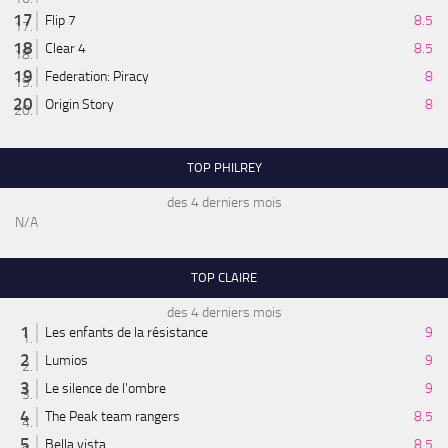
Flip 7
8.5
Clear 4
8.5
Federation: Piracy
8
Origin Story
8
TOP PHILREY
des 4 derniers mois
N/A
TOP CLAIRE
des 4 derniers mois
Les enfants de la résistance
9
Lumios
9
Le silence de l'ombre
9
The Peak team rangers
8.5
Bella vista
8.5