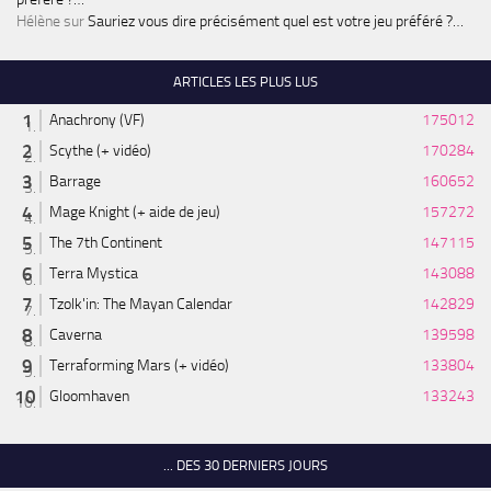
Hélène
sur
Sauriez vous dire précisément quel est votre jeu préféré ?…
ARTICLES LES PLUS LUS
Anachrony (VF)
175012
Scythe (+ vidéo)
170284
Barrage
160652
Mage Knight (+ aide de jeu)
157272
The 7th Continent
147115
Terra Mystica
143088
Tzolk'in: The Mayan Calendar
142829
Caverna
139598
Terraforming Mars (+ vidéo)
133804
Gloomhaven
133243
... DES 30 DERNIERS JOURS