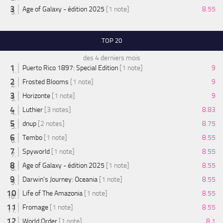
Age of Galaxy - édition 2025
[1 note]
8.55
TOP 20
des 4 derniers mois
Puerto Rico 1897: Special Edition
[1 note]
9
Frosted Blooms
[1 note]
9
Horizonte
[1 note]
9
Luthier
[3 notes]
8.83
dnup
[2 notes]
8.75
Tembo
[1 note]
8.55
Spyworld
[1 note]
8.55
Age of Galaxy - édition 2025
[1 note]
8.55
Darwin's Journey: Oceania
[1 note]
8.55
Life of The Amazonia
[1 note]
8.55
Fromage
[1 note]
8.55
World Order
[1 note]
8.1