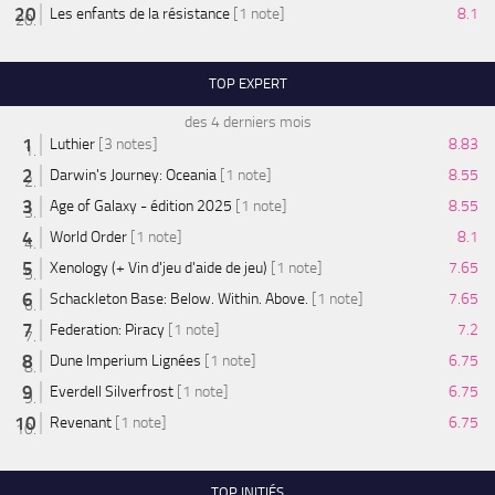
Les enfants de la résistance
[1 note]
8.1
TOP EXPERT
des 4 derniers mois
Luthier
[3 notes]
8.83
Darwin's Journey: Oceania
[1 note]
8.55
Age of Galaxy - édition 2025
[1 note]
8.55
World Order
[1 note]
8.1
Xenology (+ Vin d'jeu d'aide de jeu)
[1 note]
7.65
Schackleton Base: Below. Within. Above.
[1 note]
7.65
Federation: Piracy
[1 note]
7.2
Dune Imperium Lignées
[1 note]
6.75
Everdell Silverfrost
[1 note]
6.75
Revenant
[1 note]
6.75
TOP INITIÉS