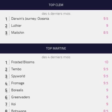
TOP CLEM
des 4 derniers mois
Darwin's Journey: Oceania
9.5
Luthier
9
Maitshin
8.5
TOP MARTINE
des 4 derniers mois
Frosted Blooms
10
Tembo
9.5
Spyworld
9.5
Fromage
9.5
Borealis
9
Greenvaders
9
Koi
9
Botswana
8.5