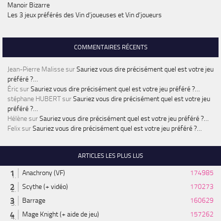
Manoir Bizarre
Les 3 jeux préférés des Vin d’joueuses et Vin d’joueurs
COMMENTAIRES RÉCENTS
Jean-Pierre Malisse
sur
Sauriez vous dire précisément quel est votre jeu
préféré ?…
Éric
sur
Sauriez vous dire précisément quel est votre jeu préféré ?…
stéphane HUBERT
sur
Sauriez vous dire précisément quel est votre jeu
préféré ?…
Hélène
sur
Sauriez vous dire précisément quel est votre jeu préféré ?…
Felix
sur
Sauriez vous dire précisément quel est votre jeu préféré ?…
ARTICLES LES PLUS LUS
Anachrony (VF)
174985
Scythe (+ vidéo)
170273
Barrage
160629
Mage Knight (+ aide de jeu)
157262