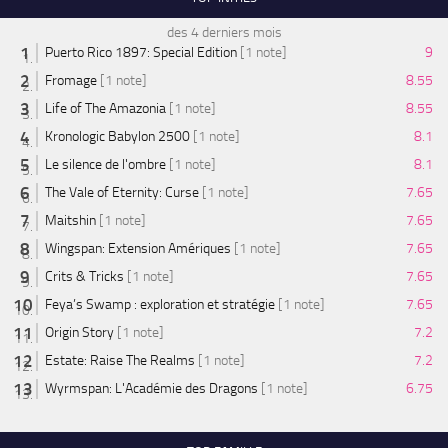
des 4 derniers mois
Puerto Rico 1897: Special Edition
[1 note]
9
Fromage
[1 note]
8.55
Life of The Amazonia
[1 note]
8.55
Kronologic Babylon 2500
[1 note]
8.1
Le silence de l'ombre
[1 note]
8.1
The Vale of Eternity: Curse
[1 note]
7.65
Maitshin
[1 note]
7.65
Wingspan: Extension Amériques
[1 note]
7.65
Crits & Tricks
[1 note]
7.65
Feya’s Swamp : exploration et stratégie
[1 note]
7.65
Origin Story
[1 note]
7.2
Estate: Raise The Realms
[1 note]
7.2
Wyrmspan: L'Académie des Dragons
[1 note]
6.75