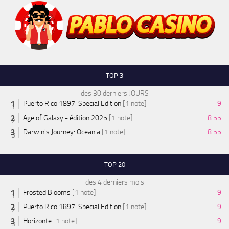
TOP 3
des 30 derniers JOURS
Puerto Rico 1897: Special Edition
[1 note]
9
Age of Galaxy - édition 2025
[1 note]
8.55
Darwin's Journey: Oceania
[1 note]
8.55
TOP 20
des 4 derniers mois
Frosted Blooms
[1 note]
9
Puerto Rico 1897: Special Edition
[1 note]
9
Horizonte
[1 note]
9