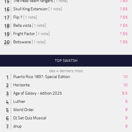
The Peak team rangers
[1 note]
7.65
Skull King Extension
[1 note]
7.65
Flip 7
[1 note]
7.65
Bella vista
[1 note]
7.65
Fright Factor
[1 note]
7.65
Botswana
[1 note]
7.65
TOP SWATSH
des 4 derniers mois
Puerto Rico 1897: Special Edition
10
Horizonte
10
Age of Galaxy - édition 2025
9.5
Luthier
9
World Order
9
DJ Set Quiz Musical
9
dnup
9