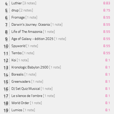
Luthier
[3 notes]
8.83
dnup
[2 notes]
8.75
Fromage
[1 note]
8.55
Darwin's Journey: Oceania
[1 note]
8.55
Life of The Amazonia
[1 note]
8.55
Age of Galaxy - édition 2025
[1 note]
8.55
Spyworld
[1 note]
8.55
Tembo
[1 note]
8.55
Koi
[1 note]
8.1
Kronologic Babylon 2500
[1 note]
8.1
Borealis
[1 note]
8.1
Greenvaders
[1 note]
8.1
DJ Set Quiz Musical
[1 note]
8.1
Le silence de l'ombre
[1 note]
8.1
World Order
[1 note]
8.1
Lumios
[1 note]
8.1