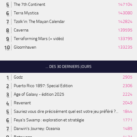
The 7th Continent
147104
Terra Mystica
143080
Tzolk'in: The Mayan Calendar
142824
Caverna
139595
Terraforming Mars (+ vidéo)
133795
Gloomhaven
133235
... DES 30 DERNIERS JOURS
Godz
2905
Puerto Rico 1897: Special Edition
2306
Age of Galaxy - édition 2025
2224
Revenant
2049
Sauriez vous dire précisément quel est votre jeu préféré ?...
1844
Feya’s Swamp : exploration et stratégie
1771
Darwin's Journey: Oceania
1485