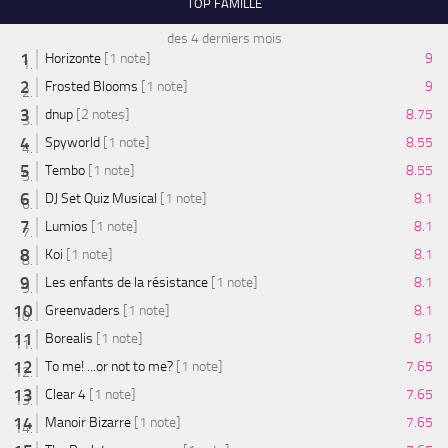
TOP FAMILLE
des 4 derniers mois
Horizonte
[1 note]
9
Frosted Blooms
[1 note]
9
dnup
[2 notes]
8.75
Spyworld
[1 note]
8.55
Tembo
[1 note]
8.55
DJ Set Quiz Musical
[1 note]
8.1
Lumios
[1 note]
8.1
Koi
[1 note]
8.1
Les enfants de la résistance
[1 note]
8.1
Greenvaders
[1 note]
8.1
Borealis
[1 note]
8.1
To me! ...or not to me?
[1 note]
7.65
Clear 4
[1 note]
7.65
Manoir Bizarre
[1 note]
7.65