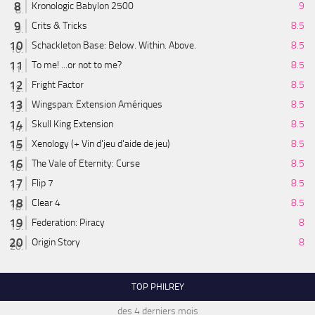
Kronologic Babylon 2500
9
Crits & Tricks
8.5
Schackleton Base: Below. Within. Above.
8.5
To me! ...or not to me?
8.5
Fright Factor
8.5
Wingspan: Extension Amériques
8.5
Skull King Extension
8.5
Xenology (+ Vin d'jeu d'aide de jeu)
8.5
The Vale of Eternity: Curse
8.5
Flip 7
8.5
Clear 4
8.5
Federation: Piracy
8
Origin Story
8
TOP PHILREY
des 4 derniers mois