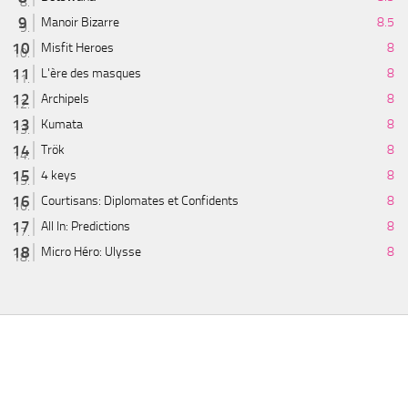
Manoir Bizarre
8.5
Misfit Heroes
8
L'ère des masques
8
Archipels
8
Kumata
8
Trök
8
4 keys
8
Courtisans: Diplomates et Confidents
8
All In: Predictions
8
Micro Héro: Ulysse
8