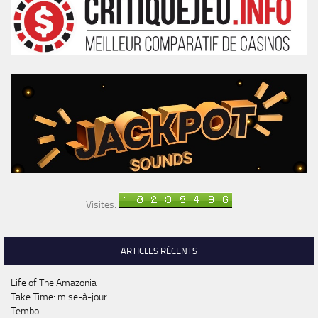
Visites:
ARTICLES RÉCENTS
Life of The Amazonia
Take Time: mise-à-jour
Tembo