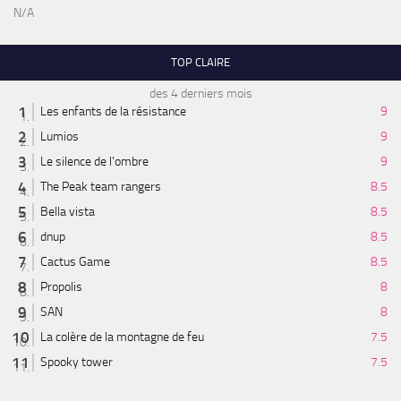
N/A
TOP CLAIRE
des 4 derniers mois
Les enfants de la résistance
9
Lumios
9
Le silence de l'ombre
9
The Peak team rangers
8.5
Bella vista
8.5
dnup
8.5
Cactus Game
8.5
Propolis
8
SAN
8
La colère de la montagne de feu
7.5
Spooky tower
7.5