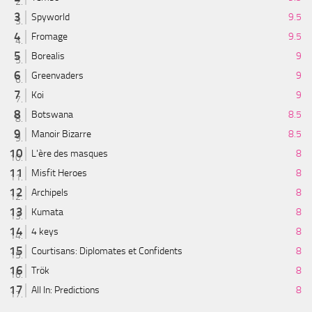
Spyworld
9.5
Fromage
9.5
Borealis
9
Greenvaders
9
Koi
9
Botswana
8.5
Manoir Bizarre
8.5
L'ère des masques
8
Misfit Heroes
8
Archipels
8
Kumata
8
4 keys
8
Courtisans: Diplomates et Confidents
8
Trök
8
All In: Predictions
8