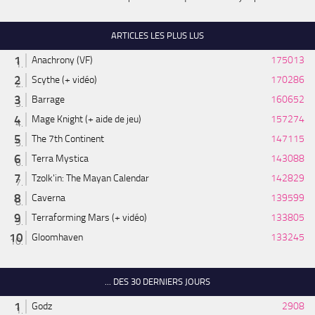
ARTICLES LES PLUS LUS
Anachrony (VF)
175013
Scythe (+ vidéo)
170286
Barrage
160652
Mage Knight (+ aide de jeu)
157274
The 7th Continent
147115
Terra Mystica
143088
Tzolk'in: The Mayan Calendar
142829
Caverna
139599
Terraforming Mars (+ vidéo)
133805
Gloomhaven
133245
... DES 30 DERNIERS JOURS
Godz
2908