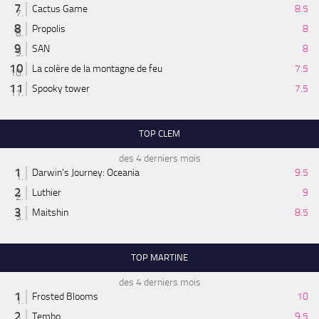
Cactus Game
8.5
Propolis
8
SAN
8
La colère de la montagne de feu
7.5
Spooky tower
7.5
TOP CLEM
des 4 derniers mois
Darwin's Journey: Oceania
9.5
Luthier
9
Maitshin
8.5
TOP MARTINE
des 4 derniers mois
Frosted Blooms
10
Tembo
9.5