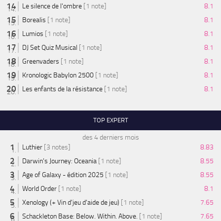
Le silence de l'ombre
[1 note]
8.1
Borealis
[1 note]
8.1
Lumios
[1 note]
8.1
DJ Set Quiz Musical
[1 note]
8.1
Greenvaders
[1 note]
8.1
Kronologic Babylon 2500
[1 note]
8.1
Les enfants de la résistance
[1 note]
8.1
TOP EXPERT
des 4 derniers mois
Luthier
[3 notes]
8.83
Darwin's Journey: Oceania
[1 note]
8.55
Age of Galaxy - édition 2025
[1 note]
8.55
World Order
[1 note]
8.1
Xenology (+ Vin d'jeu d'aide de jeu)
[1 note]
7.65
Schackleton Base: Below. Within. Above.
[1 note]
7.65