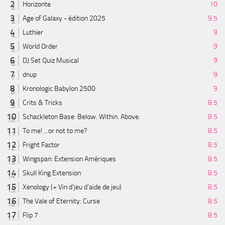
Horizonte
10
Age of Galaxy - édition 2025
9.5
Luthier
9
World Order
9
DJ Set Quiz Musical
9
dnup
9
Kronologic Babylon 2500
9
Crits & Tricks
8.5
Schackleton Base: Below. Within. Above.
8.5
To me! ...or not to me?
8.5
Fright Factor
8.5
Wingspan: Extension Amériques
8.5
Skull King Extension
8.5
Xenology (+ Vin d'jeu d'aide de jeu)
8.5
The Vale of Eternity: Curse
8.5
Flip 7
8.5