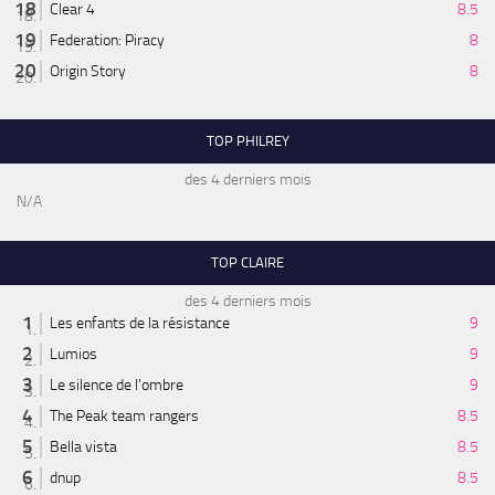
Clear 4
8.5
Federation: Piracy
8
Origin Story
8
TOP PHILREY
des 4 derniers mois
N/A
TOP CLAIRE
des 4 derniers mois
Les enfants de la résistance
9
Lumios
9
Le silence de l'ombre
9
The Peak team rangers
8.5
Bella vista
8.5
dnup
8.5