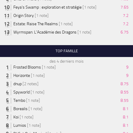
Feya’s Swamp : exploration et stratégie
[1 note]
7.65
Origin Story
[1 note]
7.2
Estate: Raise The Realms
[1 note]
7.2
Wyrmspan: L'Académie des Dragons
[1 note]
6.75
TOP FAMILLE
des 4 derniers mois
Frosted Blooms
[1 note]
9
Horizonte
[1 note]
9
dnup
[2 notes]
8.75
Spyworld
[1 note]
8.55
Tembo
[1 note]
8.55
Borealis
[1 note]
8.1
Koi
[1 note]
8.1
Lumios
[1 note]
8.1