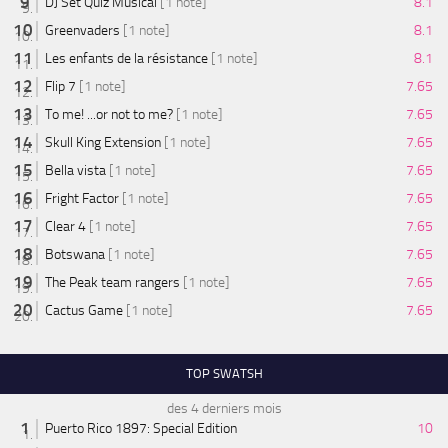
DJ Set Quiz Musical
[1 note]
8.1
Greenvaders
[1 note]
8.1
Les enfants de la résistance
[1 note]
8.1
Flip 7
[1 note]
7.65
To me! ...or not to me?
[1 note]
7.65
Skull King Extension
[1 note]
7.65
Bella vista
[1 note]
7.65
Fright Factor
[1 note]
7.65
Clear 4
[1 note]
7.65
Botswana
[1 note]
7.65
The Peak team rangers
[1 note]
7.65
Cactus Game
[1 note]
7.65
TOP SWATSH
des 4 derniers mois
Puerto Rico 1897: Special Edition
10