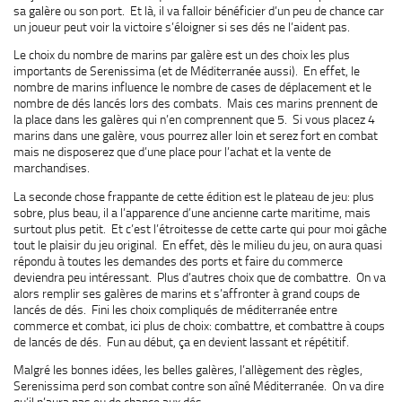
sa galère ou son port. Et là, il va falloir bénéficier d’un peu de chance car
un joueur peut voir la victoire s’éloigner si ses dés ne l’aident pas.
Le choix du nombre de marins par galère est un des choix les plus
importants de Serenissima (et de Méditerranée aussi). En effet, le
nombre de marins influence le nombre de cases de déplacement et le
nombre de dés lancés lors des combats. Mais ces marins prennent de
la place dans les galères qui n’en comprennent que 5. Si vous placez 4
marins dans une galère, vous pourrez aller loin et serez fort en combat
mais ne disposerez que d’une place pour l’achat et la vente de
marchandises.
La seconde chose frappante de cette édition est le plateau de jeu: plus
sobre, plus beau, il a l’apparence d’une ancienne carte maritime, mais
surtout plus petit. Et c’est l’étroitesse de cette carte qui pour moi gâche
tout le plaisir du jeu original. En effet, dès le milieu du jeu, on aura quasi
répondu à toutes les demandes des ports et faire du commerce
deviendra peu intéressant. Plus d’autres choix que de combattre. On va
alors remplir ses galères de marins et s’affronter à grand coups de
lancés de dés. Fini les choix compliqués de méditerranée entre
commerce et combat, ici plus de choix: combattre, et combattre à coups
de lancés de dés. Fun au début, ça en devient lassant et répétitif.
Malgré les bonnes idées, les belles galères, l’allègement des règles,
Serenissima perd son combat contre son aîné Méditerranée. On va dire