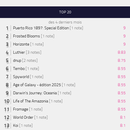
TOP 20
des 4 derniers mois
Puerto Rico 1897: Special Edition
[1 note]
9
Frosted Blooms
[1 note]
9
Horizonte
[1 note]
9
Luthier
[3 notes]
8.83
dnup
[2 notes]
8.75
Tembo
[1 note]
8.55
Spyworld
[1 note]
8.55
Age of Galaxy - édition 2025
[1 note]
8.55
Darwin's Journey: Oceania
[1 note]
8.55
Life of The Amazonia
[1 note]
8.55
Fromage
[1 note]
8.55
World Order
[1 note]
8.1
Koi
[1 note]
8.1