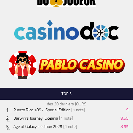
TOP 3
des 30 derniers JOURS
Puerto Rico 1897: Special Edition
[1 note]
9
Darwin's Journey: Oceania
[1 note]
8.55
Age of Galaxy - édition 2025
[1 note]
8.55