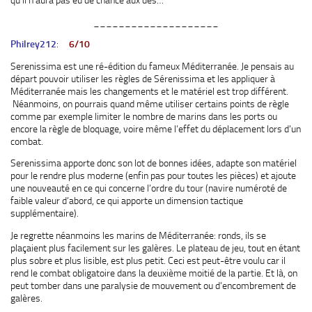
qu’il n’aura pas eu de chance aux dés…
____________________
Philrey212
:
6/10
Serenissima est une ré-édition du fameux Méditerranée. Je pensais au
départ pouvoir utiliser les règles de Sérenissima et les appliquer à
Méditerranée mais les changements et le matériel est trop différent.
Néanmoins, on pourrais quand même utiliser certains points de règle
comme par exemple limiter le nombre de marins dans les ports ou
encore la règle de bloquage, voire même l’effet du déplacement lors d’un
combat.
Serenissima apporte donc son lot de bonnes idées, adapte son matériel
pour le rendre plus moderne (enfin pas pour toutes les pièces) et ajoute
une nouveauté en ce qui concerne l’ordre du tour (navire numéroté de
faible valeur d’abord, ce qui apporte un dimension tactique
supplémentaire).
Je regrette néanmoins les marins de Méditerranée: ronds, ils se
plaçaient plus facilement sur les galères. Le plateau de jeu, tout en étant
plus sobre et plus lisible, est plus petit. Ceci est peut-être voulu car il
rend le combat obligatoire dans la deuxième moitié de la partie. Et là, on
peut tomber dans une paralysie de mouvement ou d’encombrement de
galères.