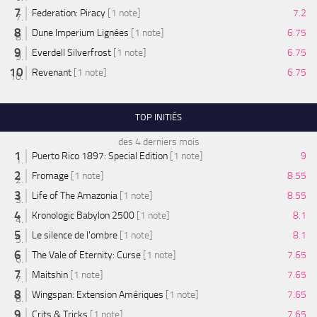
Federation: Piracy
[1 note]
7.2
Dune Imperium Lignées
[1 note]
6.75
Everdell Silverfrost
[1 note]
6.75
Revenant
[1 note]
6.75
TOP INITIÉS
des 4 derniers mois
Puerto Rico 1897: Special Edition
[1 note]
9
Fromage
[1 note]
8.55
Life of The Amazonia
[1 note]
8.55
Kronologic Babylon 2500
[1 note]
8.1
Le silence de l'ombre
[1 note]
8.1
The Vale of Eternity: Curse
[1 note]
7.65
Maitshin
[1 note]
7.65
Wingspan: Extension Amériques
[1 note]
7.65
Crits & Tricks
[1 note]
7.65