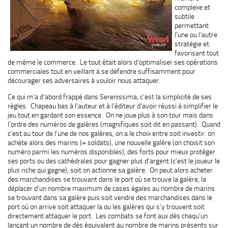
complexe et
subtile
permettant
l’une ou l’autre
stratégie et
favorisant tout
de même le commerce. Le tout était alors d’optimaliser ses opérations
commerciales tout en veillant à se défendre suffisamment pour
décourager ses adversaires à vouloir nous attaquer.
Ce qui m’a d’abord frappé dans Serenissima, c’est la simplicité de ses
règles. Chapeau bas à l’auteur et à l’éditeur d’avoir réussi à simplifier le
jeu tout en gardant son essence. On ne joue plus à son tour mais dans
l’ordre des numéros de galères (magnifiques soit dit en passant). Quand
c’est au tour de l’une de nos galères, on a le choix entre soit investir: on
achète alors des marins (= soldats), une nouvelle galère (on choisit son
numéro parmi les numéros disponibles), des forts pour mieux protéger
ses ports ou des cathédrales pour gagner plus d’argent (c’est le joueur le
plus riche qui gagne), soit on actionne sa galère. On peut alors acheter
des marchandises se trouvant dans le port où se trouve la galère, la
déplacer d’un nombre maximum de cases égales au nombre de marins
se trouvant dans sa galère puis soit vendre des marchandises dans le
port où on arrive soit attaquer la ou les galères qui s’y trouvent soit
directement attaquer le port. Les combats se font aux dés chaqu’un
lançant un nombre de dés équivalent au nombre de marins présents sur