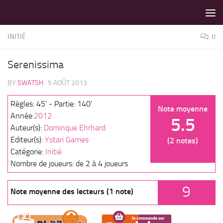
LES MEILLEURS JEUX SONT SUR VIN D'JEU !
Skip to content
INITIÉ
0
Serenissima
BY
SWATSH
·
5 AOÛT 2013
Règles: 45' - Partie: 140'
Note moyenne
Année:
2012
5.5
Auteur(s):
Dominque Ehrhard
Editeur(s):
Ystari Games
(2 notes)
Catégorie:
Initié
Nombre de joueurs: de 2 à 4 joueurs
9
Note moyenne des lecteurs (1 note)