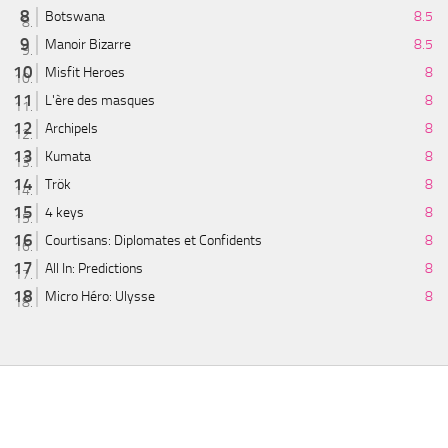
Botswana
8.5
Manoir Bizarre
8.5
Misfit Heroes
8
L'ère des masques
8
Archipels
8
Kumata
8
Trök
8
4 keys
8
Courtisans: Diplomates et Confidents
8
All In: Predictions
8
Micro Héro: Ulysse
8