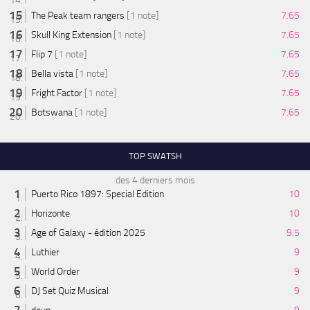
The Peak team rangers
[1 note]
7.65
Skull King Extension
[1 note]
7.65
Flip 7
[1 note]
7.65
Bella vista
[1 note]
7.65
Fright Factor
[1 note]
7.65
Botswana
[1 note]
7.65
TOP SWATSH
des 4 derniers mois
Puerto Rico 1897: Special Edition
10
Horizonte
10
Age of Galaxy - édition 2025
9.5
Luthier
9
World Order
9
DJ Set Quiz Musical
9