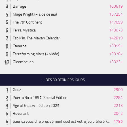
Barrage
160619
Mage Knight (+ aide de jeu)
157254
The 7th Continent
147099
Terra Mystica
143073
Tzolk'in: The Mayan Calendar
142819
Caverna
139591
Terraforming Mars (+ vidéo)
133787
Gloomhaven
133231
... DES 30 DERNIERS JOURS
Godz
2900
Puerto Rico 1897: Special Edition
2284
Age of Galaxy - édition 2025
2213
Revenant
2042
Sauriez vous dire précisément quel est votre jeu préféré ?...
1795