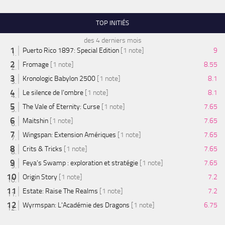
TOP INITIÉS
des 4 derniers mois
Puerto Rico 1897: Special Edition
[1 note]
9
Fromage
[1 note]
8.55
Kronologic Babylon 2500
[1 note]
8.1
Le silence de l'ombre
[1 note]
8.1
The Vale of Eternity: Curse
[1 note]
7.65
Maitshin
[1 note]
7.65
Wingspan: Extension Amériques
[1 note]
7.65
Crits & Tricks
[1 note]
7.65
Feya’s Swamp : exploration et stratégie
[1 note]
7.65
Origin Story
[1 note]
7.2
Estate: Raise The Realms
[1 note]
7.2
Wyrmspan: L'Académie des Dragons
[1 note]
6.75