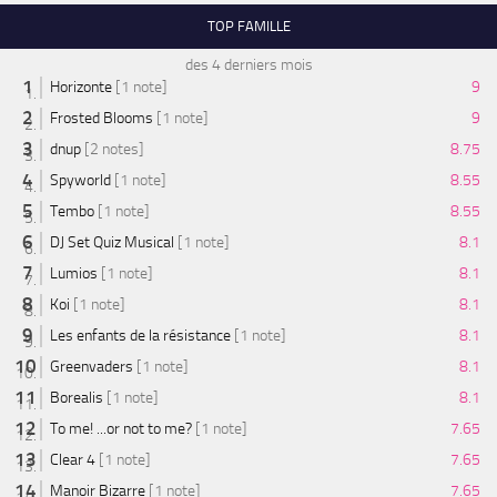
TOP FAMILLE
des 4 derniers mois
Horizonte
[1 note]
9
Frosted Blooms
[1 note]
9
dnup
[2 notes]
8.75
Spyworld
[1 note]
8.55
Tembo
[1 note]
8.55
DJ Set Quiz Musical
[1 note]
8.1
Lumios
[1 note]
8.1
Koi
[1 note]
8.1
Les enfants de la résistance
[1 note]
8.1
Greenvaders
[1 note]
8.1
Borealis
[1 note]
8.1
To me! ...or not to me?
[1 note]
7.65
Clear 4
[1 note]
7.65
Manoir Bizarre
[1 note]
7.65