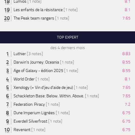
Lumios
[1 note]
8.1
Les enfants de la résistance
[1 note]
8.1
The Peak team rangers
[1 note]
7.65
TOP EXPERT
des 4 derniers mois
Luthier
[3 notes]
8.83
Darwin's Journey: Oceania
[1 note]
8.55
Age of Galaxy - édition 2025
[1 note]
8.55
World Order
[1 note]
8.1
Xenology (+ Vin d'jeu d'aide de jeu)
[1 note]
7.65
Schackleton Base: Below. Within. Above.
[1 note]
7.65
Federation: Piracy
[1 note]
7.2
Dune Imperium Lignées
[1 note]
6.75
Everdell Silverfrost
[1 note]
6.75
Revenant
[1 note]
6.75