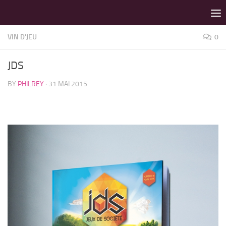
LES MEILLEURS JEUX SONT SUR VIN D'JEU !
Skip to content
VIN D'JEU
0
JDS
BY
PHILREY
·
31 MAI 2015