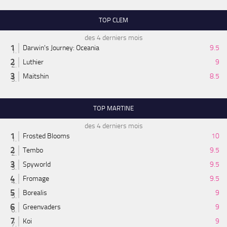
TOP CLEM
des 4 derniers mois
Darwin's Journey: Oceania
9.5
Luthier
9
Maitshin
8.5
TOP MARTINE
des 4 derniers mois
Frosted Blooms
10
Tembo
9.5
Spyworld
9.5
Fromage
9.5
Borealis
9
Greenvaders
9
Koi
9