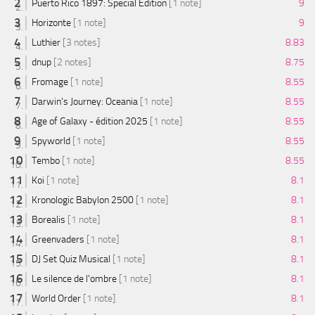
Puerto Rico 1897: Special Edition
[1 note]
9
Horizonte
[1 note]
9
Luthier
[3 notes]
8.83
dnup
[2 notes]
8.75
Fromage
[1 note]
8.55
Darwin's Journey: Oceania
[1 note]
8.55
Age of Galaxy - édition 2025
[1 note]
8.55
Spyworld
[1 note]
8.55
Tembo
[1 note]
8.55
Koi
[1 note]
8.1
Kronologic Babylon 2500
[1 note]
8.1
Borealis
[1 note]
8.1
Greenvaders
[1 note]
8.1
DJ Set Quiz Musical
[1 note]
8.1
Le silence de l'ombre
[1 note]
8.1
World Order
[1 note]
8.1