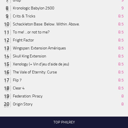
dnup
9
Kronologic Babylon 2500
9
Crits & Tricks
8.5
Schackleton Base: Below. Within. Above.
8.5
To me! ...or not to me?
8.5
Fright Factor
8.5
Wingspan: Extension Amériques
8.5
Skull King Extension
8.5
Xenology (+ Vin d'jeu d'aide de jeu)
8.5
The Vale of Eternity: Curse
8.5
Flip 7
8.5
Clear 4
8.5
Federation: Piracy
8
Origin Story
8
TOP PHILREY