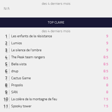
des 4 derniers mois
N/A
TOP CLAIRE
des 4 derniers mois
Les enfants de la résistance
9
Lumios
9
Le silence de l'ombre
9
The Peak team rangers
8.5
Bella vista
8.5
dnup
8.5
Cactus Game
8.5
Propolis
8
SAN
8
La colère de la montagne de feu
7.5
Spooky tower
7.5