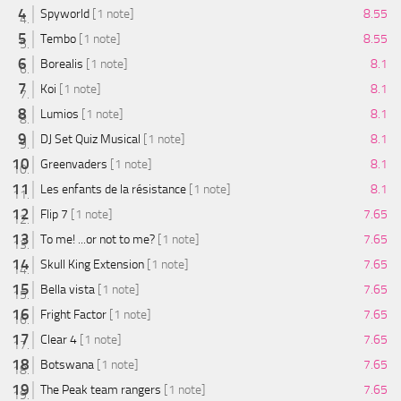
Spyworld
[1 note]
8.55
Tembo
[1 note]
8.55
Borealis
[1 note]
8.1
Koi
[1 note]
8.1
Lumios
[1 note]
8.1
DJ Set Quiz Musical
[1 note]
8.1
Greenvaders
[1 note]
8.1
Les enfants de la résistance
[1 note]
8.1
Flip 7
[1 note]
7.65
To me! ...or not to me?
[1 note]
7.65
Skull King Extension
[1 note]
7.65
Bella vista
[1 note]
7.65
Fright Factor
[1 note]
7.65
Clear 4
[1 note]
7.65
Botswana
[1 note]
7.65
The Peak team rangers
[1 note]
7.65