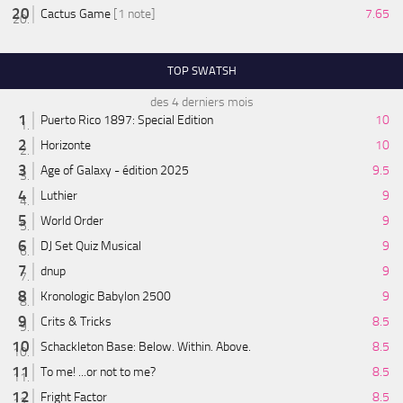
Cactus Game
[1 note]
7.65
TOP SWATSH
des 4 derniers mois
Puerto Rico 1897: Special Edition
10
Horizonte
10
Age of Galaxy - édition 2025
9.5
Luthier
9
World Order
9
DJ Set Quiz Musical
9
dnup
9
Kronologic Babylon 2500
9
Crits & Tricks
8.5
Schackleton Base: Below. Within. Above.
8.5
To me! ...or not to me?
8.5
Fright Factor
8.5