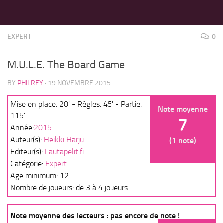
LES MEILLEURS JEUX SONT SUR VIN D'JEU !
Skip to content
EXPERT
0
M.U.L.E. The Board Game
BY
PHILREY
·
19 NOVEMBRE 2015
Mise en place: 20' - Règles: 45' - Partie:
Note moyenne
115'
7
Année:
2015
Auteur(s):
Heikki Harju
(1 note)
Editeur(s):
Lautapelit.fi
Catégorie:
Expert
Age minimum: 12
Nombre de joueurs: de 3 à 4 joueurs
Note moyenne des lecteurs : pas encore de note !