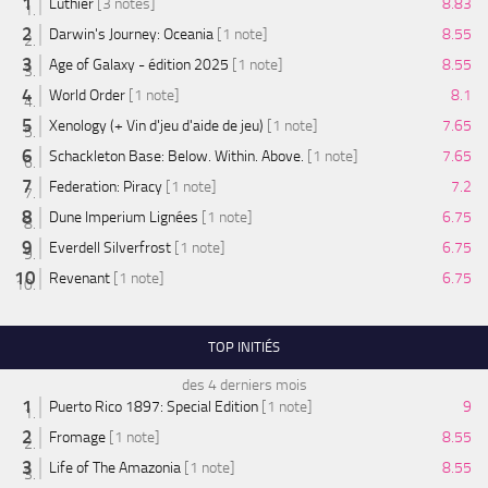
Luthier
[3 notes]
8.83
Darwin's Journey: Oceania
[1 note]
8.55
Age of Galaxy - édition 2025
[1 note]
8.55
World Order
[1 note]
8.1
Xenology (+ Vin d'jeu d'aide de jeu)
[1 note]
7.65
Schackleton Base: Below. Within. Above.
[1 note]
7.65
Federation: Piracy
[1 note]
7.2
Dune Imperium Lignées
[1 note]
6.75
Everdell Silverfrost
[1 note]
6.75
Revenant
[1 note]
6.75
TOP INITIÉS
des 4 derniers mois
Puerto Rico 1897: Special Edition
[1 note]
9
Fromage
[1 note]
8.55
Life of The Amazonia
[1 note]
8.55