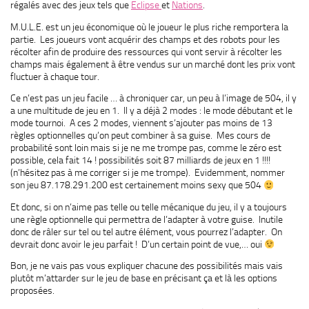
régalés avec des jeux tels que
Eclipse
et
Nations
.
M.U.L.E. est un jeu économique où le joueur le plus riche remportera la
partie. Les joueurs vont acquérir des champs et des robots pour les
récolter afin de produire des ressources qui vont servir à récolter les
champs mais également à être vendus sur un marché dont les prix vont
fluctuer à chaque tour.
Ce n’est pas un jeu facile … à chroniquer car, un peu à l’image de 504, il y
a une multitude de jeu en 1. Il y a déjà 2 modes : le mode débutant et le
mode tournoi. A ces 2 modes, viennent s’ajouter pas moins de 13
règles optionnelles qu’on peut combiner à sa guise. Mes cours de
probabilité sont loin mais si je ne me trompe pas, comme le zéro est
possible, cela fait 14 ! possibilités soit 87 milliards de jeux en 1 !!!!
(n’hésitez pas à me corriger si je me trompe). Evidemment, nommer
son jeu 87.178.291.200 est certainement moins sexy que 504
Et donc, si on n’aime pas telle ou telle mécanique du jeu, il y a toujours
une règle optionnelle qui permettra de l’adapter à votre guise. Inutile
donc de râler sur tel ou tel autre élément, vous pourrez l’adapter. On
devrait donc avoir le jeu parfait ! D’un certain point de vue,… oui
Bon, je ne vais pas vous expliquer chacune des possibilités mais vais
plutôt m’attarder sur le jeu de base en précisant ça et là les options
proposées.