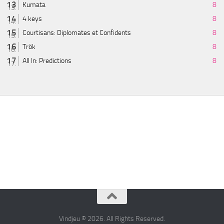
Kumata
8
4 keys
8
Courtisans: Diplomates et Confidents
8
Trök
8
All In: Predictions
8
Vindjeu © 2026. All Rights Reserved.