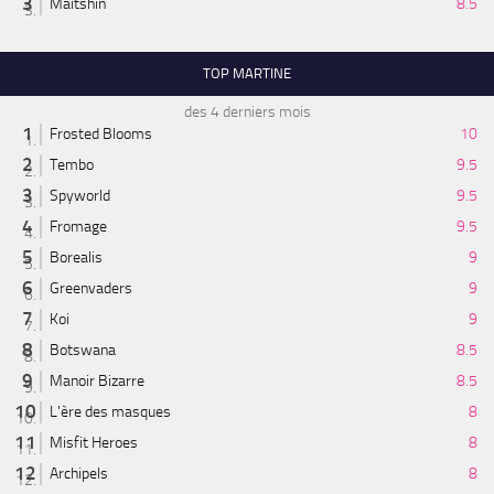
Maitshin
8.5
TOP MARTINE
des 4 derniers mois
Frosted Blooms
10
Tembo
9.5
Spyworld
9.5
Fromage
9.5
Borealis
9
Greenvaders
9
Koi
9
Botswana
8.5
Manoir Bizarre
8.5
L'ère des masques
8
Misfit Heroes
8
Archipels
8