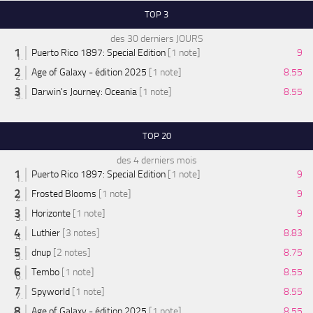
TOP 3
des 30 derniers JOURS
Puerto Rico 1897: Special Edition
[1 note]
9
Age of Galaxy - édition 2025
[1 note]
8.55
Darwin's Journey: Oceania
[1 note]
8.55
TOP 20
des 4 derniers mois
Puerto Rico 1897: Special Edition
[1 note]
9
Frosted Blooms
[1 note]
9
Horizonte
[1 note]
9
Luthier
[3 notes]
8.83
dnup
[2 notes]
8.75
Tembo
[1 note]
8.55
Spyworld
[1 note]
8.55
Age of Galaxy - édition 2025
[1 note]
8.55