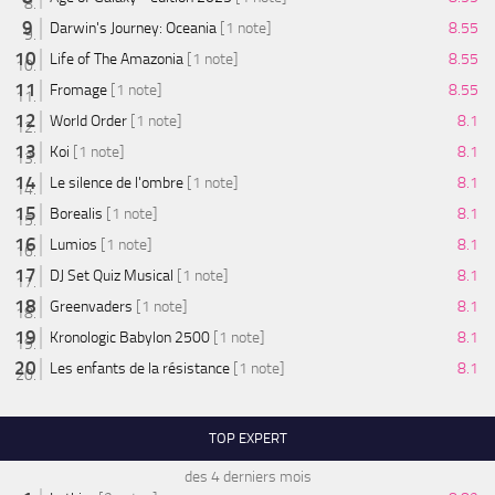
Darwin's Journey: Oceania
[1 note]
8.55
Life of The Amazonia
[1 note]
8.55
Fromage
[1 note]
8.55
World Order
[1 note]
8.1
Koi
[1 note]
8.1
Le silence de l'ombre
[1 note]
8.1
Borealis
[1 note]
8.1
Lumios
[1 note]
8.1
DJ Set Quiz Musical
[1 note]
8.1
Greenvaders
[1 note]
8.1
Kronologic Babylon 2500
[1 note]
8.1
Les enfants de la résistance
[1 note]
8.1
TOP EXPERT
des 4 derniers mois