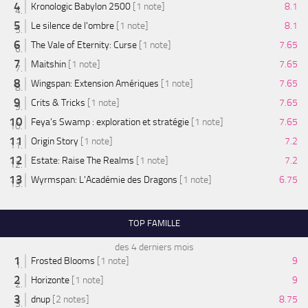
Kronologic Babylon 2500
[1 note]
8.1
Le silence de l'ombre
[1 note]
8.1
The Vale of Eternity: Curse
[1 note]
7.65
Maitshin
[1 note]
7.65
Wingspan: Extension Amériques
[1 note]
7.65
Crits & Tricks
[1 note]
7.65
Feya’s Swamp : exploration et stratégie
[1 note]
7.65
Origin Story
[1 note]
7.2
Estate: Raise The Realms
[1 note]
7.2
Wyrmspan: L'Académie des Dragons
[1 note]
6.75
TOP FAMILLE
des 4 derniers mois
Frosted Blooms
[1 note]
9
Horizonte
[1 note]
9
dnup
[2 notes]
8.75