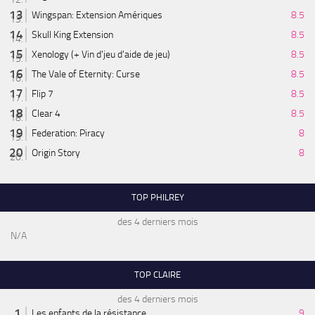
Wingspan: Extension Amériques
8.5
Skull King Extension
8.5
Xenology (+ Vin d'jeu d'aide de jeu)
8.5
The Vale of Eternity: Curse
8.5
Flip 7
8.5
Clear 4
8.5
Federation: Piracy
8
Origin Story
8
TOP PHILREY
des 4 derniers mois
N/A
TOP CLAIRE
des 4 derniers mois
Les enfants de la résistance
9