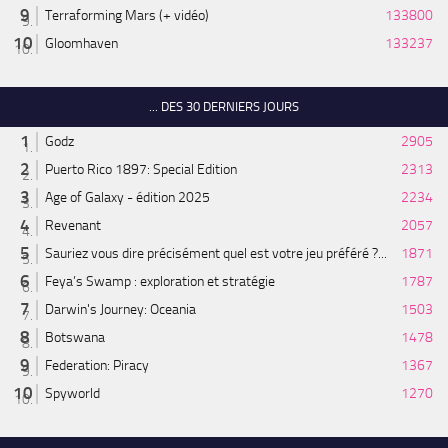
Terraforming Mars (+ vidéo)
133800
Gloomhaven
133237
... DES 30 DERNIERS JOURS
Godz
2905
Puerto Rico 1897: Special Edition
2313
Age of Galaxy - édition 2025
2234
Revenant
2057
Sauriez vous dire précisément quel est votre jeu préféré ?...
1871
Feya’s Swamp : exploration et stratégie
1787
Darwin's Journey: Oceania
1503
Botswana
1478
Federation: Piracy
1367
Spyworld
1270