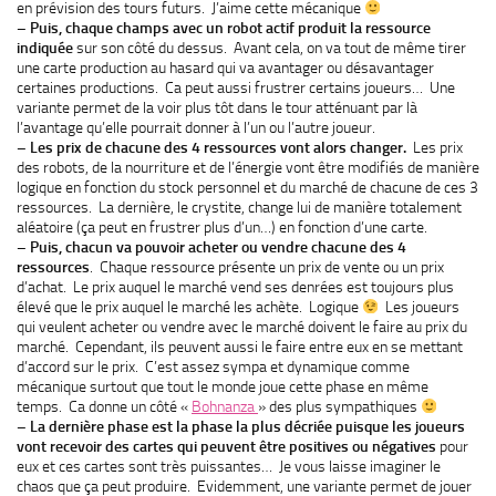
en prévision des tours futurs. J’aime cette mécanique
– Puis, chaque champs avec un robot actif produit la ressource
indiquée
sur son côté du dessus. Avant cela, on va tout de même tirer
une carte production au hasard qui va avantager ou désavantager
certaines productions. Ca peut aussi frustrer certains joueurs… Une
variante permet de la voir plus tôt dans le tour atténuant par là
l’avantage qu’elle pourrait donner à l’un ou l’autre joueur.
– Les prix de chacune des 4 ressources vont alors changer.
Les prix
des robots, de la nourriture et de l’énergie vont être modifiés de manière
logique en fonction du stock personnel et du marché de chacune de ces 3
ressources. La dernière, le crystite, change lui de manière totalement
aléatoire (ça peut en frustrer plus d’un…) en fonction d’une carte.
– Puis, chacun va pouvoir acheter ou vendre chacune des 4
ressources
. Chaque ressource présente un prix de vente ou un prix
d’achat. Le prix auquel le marché vend ses denrées est toujours plus
élevé que le prix auquel le marché les achète. Logique
Les joueurs
qui veulent acheter ou vendre avec le marché doivent le faire au prix du
marché. Cependant, ils peuvent aussi le faire entre eux en se mettant
d’accord sur le prix. C’est assez sympa et dynamique comme
mécanique surtout que tout le monde joue cette phase en même
temps. Ca donne un côté «
Bohnanza
» des plus sympathiques
– La dernière phase est la phase la plus décriée puisque les joueurs
vont recevoir des cartes qui peuvent être positives ou négatives
pour
eux et ces cartes sont très puissantes… Je vous laisse imaginer le
chaos que ça peut produire. Evidemment, une variante permet de jouer