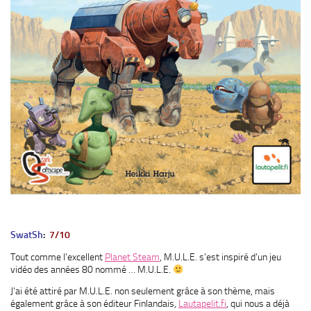
SwatSh
:
7/10
Tout comme l’excellent
Planet Steam
, M.U.L.E. s’est inspiré d’un jeu
vidéo des années 80 nommé … M.U.L.E.
J’ai été attiré par M.U.L.E. non seulement grâce à son thème, mais
également grâce à son éditeur Finlandais,
Lautapelit.fi
, qui nous a déjà