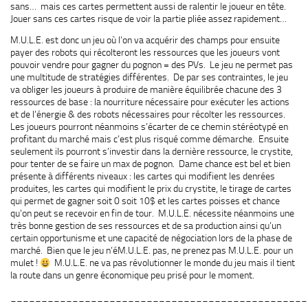
sans… mais ces cartes permettent aussi de ralentir le joueur en tête.
Jouer sans ces cartes risque de voir la partie pliée assez rapidement…
M.U.L.E. est donc un jeu où l’on va acquérir des champs pour ensuite
payer des robots qui récolteront les ressources que les joueurs vont
pouvoir vendre pour gagner du pognon = des PVs. Le jeu ne permet pas
une multitude de stratégies différentes. De par ses contraintes, le jeu
va obliger les joueurs à produire de manière équilibrée chacune des 3
ressources de base : la nourriture nécessaire pour exécuter les actions
et de l’énergie & des robots nécessaires pour récolter les ressources.
Les joueurs pourront néanmoins s’écarter de ce chemin stéréotypé en
profitant du marché mais c’est plus risqué comme démarche. Ensuite
seulement ils pourront s’investir dans la dernière ressource, le crystite,
pour tenter de se faire un max de pognon. Dame chance est bel et bien
présente à différents niveaux : les cartes qui modifient les denrées
produites, les cartes qui modifient le prix du crystite, le tirage de cartes
qui permet de gagner soit 0 soit 10$ et les cartes poisses et chance
qu’on peut se recevoir en fin de tour. M.U.L.E. nécessite néanmoins une
très bonne gestion de ses ressources et de sa production ainsi qu’un
certain opportunisme et une capacité de négociation lors de la phase de
marché. Bien que le jeu n’éM.U.L.E. pas, ne prenez pas M.U.L.E. pour un
mulet !
M.U.L.E. ne va pas révolutionner le monde du jeu mais il tient
la route dans un genre économique peu prisé pour le moment.
________________________________________________