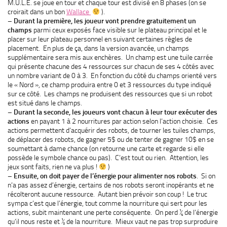
M.U.L.E. se joue en tour et chaque tour est divisé en 8 phases (on se
croirait dans un bon
Wallace
).
– Durant la première, les joueur vont prendre gratuitement un
champs
parmi ceux exposés face visible sur le plateau principal et le
placer sur leur plateau personnel en suivant certaines règles de
placement. En plus de ça, dans la version avancée, un champs
supplémentaire sera mis aux enchères. Un champ est une tuile carrée
qui présente chacune des 4 ressources sur chacun de ses 4 côtés avec
un nombre variant de 0 à 3. En fonction du côté du champs orienté vers
le « Nord », ce champ produira entre 0 et 3 ressources du type indiqué
sur ce côté. Les champs ne produisent des ressources que si un robot
est situé dans le champs.
– Durant la seconde, les joueurs vont chacun à leur tour exécuter des
actions
en payant 1 à 2 nourritures par action selon l’action choisie. Ces
actions permettent d’acquérir des robots, de tourner les tuiles champs,
de déplacer des robots, de gagner 5$ ou de tenter de gagner 10$ en se
soumettant à dame chance (on retourne une carte et regarde si elle
possède le symbole chance ou pas). C’est tout ou rien. Attention, les
jeux sont faits, rien ne va plus !
)
– Ensuite, on doit payer de l’énergie pour alimenter nos robots
. Si on
n’a pas assez d’énergie, certains de nos robots seront inopérants et ne
récolteront aucune ressource. Autant bien prévoir son coup ! Le truc
sympa c’est que l’énergie, tout comme la nourriture qui sert pour les
actions, subit maintenant une perte conséquente. On perd ¼ de l’énergie
qu’il nous reste et ½ de la nourriture. Mieux vaut ne pas trop surproduire