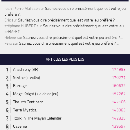
Jean-Pierre Malisse
sur
Sauriez vous dire précisément quel est votre jeu
préféré ?…
Éric
sur
Sauriez vous dire précisément quel est votre jeu préféré ?…
stéphane HUBERT
sur
Sauriez vous dire précisément quel est votre jeu
préféré ?…
Hélène
sur
Sauriez vous dire précisément quel est votre jeu préféré ?…
Felix
sur
Sauriez vous dire précisément quel est votre jeu préféré ?…
ARTICLES LES PLUS LUS
Anachrony (VF)
174993
Scythe (+ vidéo)
170277
Barrage
160633
Mage Knight (+ aide de jeu)
157267
The 7th Continent
147106
Terra Mystica
143083
Tzolk'in: The Mayan Calendar
142825
Caverna
139597