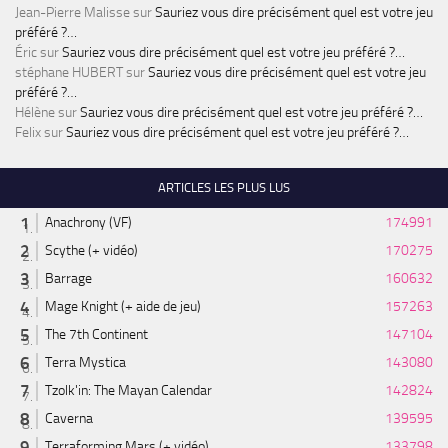
Jean-Pierre Malisse
sur
Sauriez vous dire précisément quel est votre jeu
préféré ?…
Éric
sur
Sauriez vous dire précisément quel est votre jeu préféré ?…
stéphane HUBERT
sur
Sauriez vous dire précisément quel est votre jeu
préféré ?…
Hélène
sur
Sauriez vous dire précisément quel est votre jeu préféré ?…
Felix
sur
Sauriez vous dire précisément quel est votre jeu préféré ?…
ARTICLES LES PLUS LUS
Anachrony (VF)
174991
Scythe (+ vidéo)
170275
Barrage
160632
Mage Knight (+ aide de jeu)
157263
The 7th Continent
147104
Terra Mystica
143080
Tzolk'in: The Mayan Calendar
142824
Caverna
139595
Terraforming Mars (+ vidéo)
133798