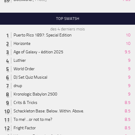
TOP SWATSH
des 4 derniers mois
Puerto Rico 1897: Special Edition
10
Horizonte
10
Age of Galaxy - édition 2025
9.5
Luthier
9
World Order
9
DJ Set Quiz Musical
9
dnup
9
Kronologic Babylon 2500
9
Crits & Tricks
8.5
Schackleton Base: Below. Within. Above.
8.5
To me! ...or not to me?
8.5
Fright Factor
8.5