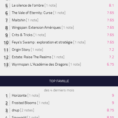
Le silence de l'ombre
[1 note]
8.1
The Vale of Eternity: Curse
[1 note]
7.65
Maitshin
[1 note]
7.65
Wingspan: Extension Amériques
[1 note]
7.65
Crits & Tricks
[1 note]
7.65
Feya’s Swamp : exploration et stratégie
[1 note]
7.65
Origin Story
[1 note]
7.2
Estate: Raise The Realms
[1 note]
7.2
Wyrmspan: L'Académie des Dragons
[1 note]
6.75
TOP FAMILLE
des 4 derniers mois
Horizonte
[1 note]
9
Frosted Blooms
[1 note]
9
dnup
[2 notes]
8.75
Spyworld
[1 note]
8.55