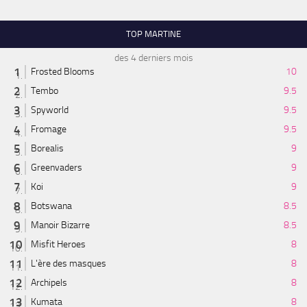
TOP MARTINE
des 4 derniers mois
Frosted Blooms
10
Tembo
9.5
Spyworld
9.5
Fromage
9.5
Borealis
9
Greenvaders
9
Koi
9
Botswana
8.5
Manoir Bizarre
8.5
Misfit Heroes
8
L'ère des masques
8
Archipels
8
Kumata
8