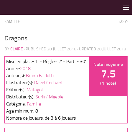
LES MEILLEURS JEUX SONT SUR VIN D'JEU !
Skip to content
FAMILLE
0
Dragons
BY
CLAIRE
· PUBLISHED
28 JUILLET 2018
· UPDATED
28 JUILLET 2018
Mise en place: 1' - Règles: 2' - Partie: 30'
Note moyenne
Année:
2018
7.5
Auteur(s):
Bruno Faidutti
Illustrateur(s):
David Cochard
(1 note)
Editeur(s):
Matagot
Distributeur(s):
Surfin' Meeple
Catégorie:
Famille
Age minimum: 8
Nombre de joueurs: de 3 à 6 joueurs