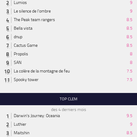
Lumios
9
Le silence de l'ombre
9
The Peak team rangers
8.5
Bella vista
8.5
dnup
8.5
Cactus Game
8.5
Propolis
8
SAN
8
La colère de la montagne de feu
7.5
Spooky tower
7.5
TOP CLEM
des 4 derniers mois
Darwin's Journey: Oceania
9.5
Luthier
9
Maitshin
8.5