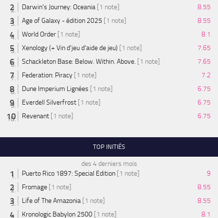
Darwin's Journey: Oceania
[1 note]
8.55
Age of Galaxy - édition 2025
[1 note]
8.55
World Order
[1 note]
8.1
Xenology (+ Vin d'jeu d'aide de jeu)
[1 note]
7.65
Schackleton Base: Below. Within. Above.
[1 note]
7.65
Federation: Piracy
[1 note]
7.2
Dune Imperium Lignées
[1 note]
6.75
Everdell Silverfrost
[1 note]
6.75
Revenant
[1 note]
6.75
TOP INITIÉS
des 4 derniers mois
Puerto Rico 1897: Special Edition
[1 note]
9
Fromage
[1 note]
8.55
Life of The Amazonia
[1 note]
8.55
Kronologic Babylon 2500
[1 note]
8.1