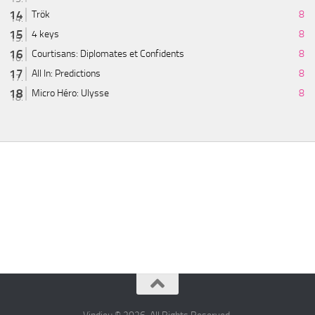
Trök
8
4 keys
8
Courtisans: Diplomates et Confidents
8
All In: Predictions
8
Micro Héro: Ulysse
8