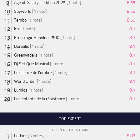
Age of Galaxy - édition 2025
[1 note]
8.55
Spyworld
[1 note]
8.55
Tembo
[1 note]
8.55
Koi
[1 note]
8.1
Kronologic Babylon 2500
[1 note]
8.1
Borealis
[1 note]
8.1
Greenvaders
[1 note]
8.1
DJ Set Quiz Musical
[1 note]
8.1
Le silence de l'ombre
[1 note]
8.1
World Order
[1 note]
8.1
Lumios
[1 note]
8.1
Les enfants de la résistance
[1 note]
8.1
TOP EXPERT
des 4 derniers mois
Luthier
[3 notes]
8.83