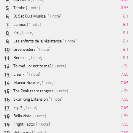
Tembo
[1 note]
8.55
DJ Set Quiz Musical
[1 note]
8.1
Lumios
[1 note]
8.1
Koi
[1 note]
8.1
Les enfants de la résistance
[1 note]
8.1
Greenvaders
[1 note]
8.1
Borealis
[1 note]
8.1
To me! ...or not to me?
[1 note]
7.65
Clear 4
[1 note]
7.65
Manoir Bizarre
[1 note]
7.65
The Peak team rangers
[1 note]
7.65
Skull King Extension
[1 note]
7.65
Flip 7
[1 note]
7.65
Bella vista
[1 note]
7.65
Fright Factor
[1 note]
7.65
Botswana
[1 note]
7.65