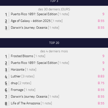
TOP 3
des 30 derniers JOURS
Puerto Rico 1897: Special Edition
[1 note]
9
Age of Galaxy - édition 2025
[1 note]
8.55
Darwin's Journey: Oceania
[1 note]
8.55
TOP 20
des 4 derniers mois
Frosted Blooms
[1 note]
9
Puerto Rico 1897: Special Edition
[1 note]
9
Horizonte
[1 note]
9
Luthier
[3 notes]
8.83
dnup
[2 notes]
8.75
Fromage
[1 note]
8.55
Darwin's Journey: Oceania
[1 note]
8.55
Life of The Amazonia
[1 note]
8.55