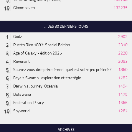
Gloomhaven
133235
... DES 30 DERNIERS JOURS
Godz
2902
Puerto Rico 1897: Special Edition
2310
Age of Galaxy - édition 2025
2228
Revenant
2053
Sauriez vous dire précisément quel est votre jeu préféré ?...
1860
Feya’s Swamp : exploration et stratégie
1782
Darwin's Journey: Oceania
1494
Botswana
1475
Federation: Piracy
1366
Spyworld
1267
ARCHIVES