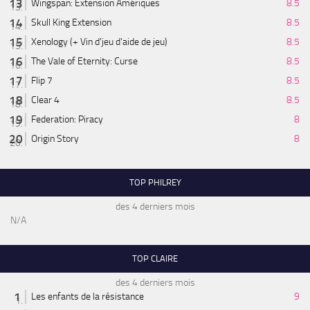
Wingspan: Extension Amériques
8.5
Skull King Extension
8.5
Xenology (+ Vin d'jeu d'aide de jeu)
8.5
The Vale of Eternity: Curse
8.5
Flip 7
8.5
Clear 4
8.5
Federation: Piracy
8
Origin Story
8
TOP PHILREY
des 4 derniers mois
N/A
TOP CLAIRE
des 4 derniers mois
Les enfants de la résistance
9