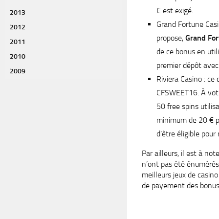
€ est exigé.
2013
Grand Fortune Casin
2012
propose,
Grand Fo
2011
de ce bonus en uti
2010
premier dépôt ave
2009
Riviera Casino : ce 
CFSWEET16. À votr
50 free spins utili
minimum de 20 € po
d’être éligible pour 
Par ailleurs, il est à no
n’ont pas été énumérés i
meilleurs jeux de casin
de payement des bonus s