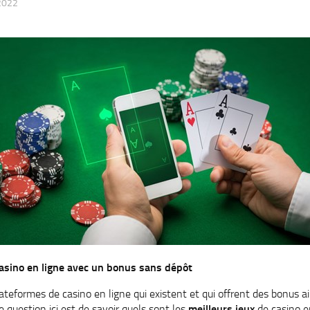
2022
casino en ligne avec un bonus sans dépôt
teformes de casino en ligne qui existent et qui offrent des bonus a
le question ici est de savoir quels sont les
meilleurs jeux
de casino en