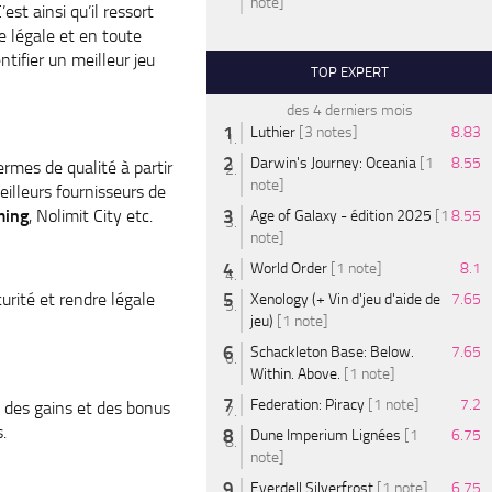
note]
est ainsi qu’il ressort
re légale et en toute
tifier un meilleur jeu
TOP EXPERT
des 4 derniers mois
Luthier
[3 notes]
8.83
Darwin's Journey: Oceania
[1
8.55
rmes de qualité à partir
note]
eilleurs fournisseurs de
ming
, Nolimit City etc.
Age of Galaxy - édition 2025
[1
8.55
note]
World Order
[1 note]
8.1
curité et rendre légale
Xenology (+ Vin d'jeu d'aide de
7.65
jeu)
[1 note]
Schackleton Base: Below.
7.65
Within. Above.
[1 note]
Federation: Piracy
[1 note]
7.2
t des gains et des bonus
.
Dune Imperium Lignées
[1
6.75
note]
Everdell Silverfrost
[1 note]
6.75