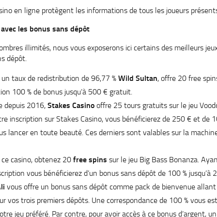
sino en ligne protègent les informations de tous les joueurs présent
e avec les bonus sans dépôt
mbres illimités, nous vous exposerons ici certains des meilleurs jeu
s dépôt.
 un taux de redistribution de 96,77 %
Wild Sultan
, offre 20 free spi
ption 100 % de bonus jusqu’à 500 € gratuit.
ée depuis 2016,
Stakes Casino
offre 25 tours gratuits sur le jeu Voo
re inscription sur Stakes Casino, vous bénéficierez de 250 € et de 
s lancer en toute beauté. Ces derniers sont valables sur la machin
r ce casino, obtenez 20
free spins
sur le jeu Big Bass Bonanza. Ayan
scription vous bénéficierez d’un bonus sans dépôt de 100 % jusqu’à 
li
vous offre un bonus sans dépôt comme pack de bienvenue allant 
ur vos trois premiers dépôts. Une correspondance de 100 % vous est
votre jeu préféré. Par contre, pour avoir accès à ce bonus d’argent,