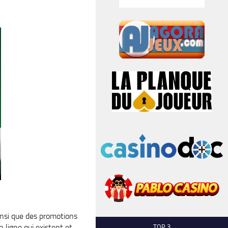
insi que des promotions
 ligne qui existent et
TOP 3