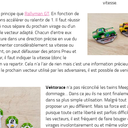
vitesse.
 principe que
Rallyman GT
. En fonction de
s accélérer ou ralentir de 1. Il faut réussir
ui nous sépare du prochain virage ou d’un
 le vecteur adapté. Chacun d’entre eux
ture dans une direction précise en vue du
gmenter considérablement sa vitesse ou
nt, on peut défausser des jetons Pneu et
r, il faut indiquer la vitesse (donc le
n va repartir. Cela n’a l’air de rien mais c’est une information précie
e prochain vecteur utilisé par les adversaires, il est possible de veni
Vektorace
n’a pas réconcilié les twins Meep
dommage… Dans ce jeu ils ne sont finaleme
dans sa plus simple utilisation. Malgré tout
proposer un jeu différent. Mais sa force est 
puisque toute cette liberté est parfois diffic
les vecteurs, il est fréquent de faire bouger
virages involontairement ou et même volon