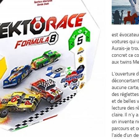
est évocateur
voitures qui u
Aurais-je tr
concret ce 
aux twins Me
L’ouverture d
déconcertant
aucune carte
des réglette
et de belles 
lecture des r
claire. Il n’y 
on invente 
parcours et o
l’aide d’un d