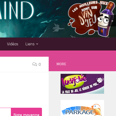
>
Vidéos
Liens
MORE
0
Note moyenne