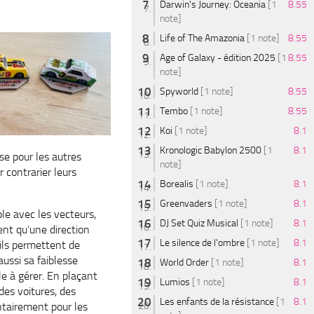
Darwin's Journey: Oceania
[1
8.55
note]
Life of The Amazonia
[1 note]
8.55
Age of Galaxy - édition 2025
[1
8.55
note]
Spyworld
[1 note]
8.55
Tembo
[1 note]
8.55
Koi
[1 note]
8.1
Kronologic Babylon 2500
[1
8.1
use pour les autres
note]
r contrarier leurs
Borealis
[1 note]
8.1
Greenvaders
[1 note]
8.1
le avec les vecteurs,
DJ Set Quiz Musical
[1 note]
8.1
nt qu’une direction
Le silence de l'ombre
[1 note]
8.1
 ils permettent de
aussi sa faiblesse
World Order
[1 note]
8.1
ile à gérer. En plaçant
Lumios
[1 note]
8.1
 des voitures, des
Les enfants de la résistance
[1
8.1
tairement pour les