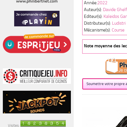
Année:
2022
Auteur(s):
Davide Ghelf
Editeur(s):
Kaleidos Ga
Distributeur(s):
Ludistri
Mécanisme(s):
Course
Note moyenne des lect
Soumettre votre propre a
Visites: