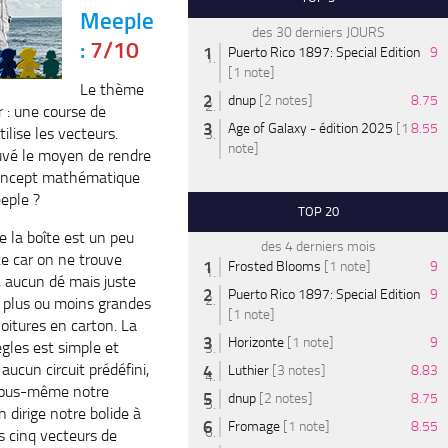
Meeple
des 30 derniers JOURS
:
7/10
Puerto Rico 1897: Special Edition
9
[1 note]
Le thème
dnup
[2 notes]
8.75
 : une course de
Age of Galaxy - édition 2025
[1
8.55
tilise les vecteurs.
note]
ouvé le moyen de rendre
concept mathématique
eple ?
TOP 20
e la boîte est un peu
des 4 derniers mois
e car on ne trouve
Frosted Blooms
[1 note]
9
, aucun dé mais juste
Puerto Rico 1897: Special Edition
9
s plus ou moins grandes
[1 note]
voitures en carton. La
Horizonte
[1 note]
9
ègles est simple et
a aucun circuit prédéfini,
Luthier
[3 notes]
8.83
nous-même notre
dnup
[2 notes]
8.75
n dirige notre bolide à
Fromage
[1 note]
8.55
es cinq vecteurs de