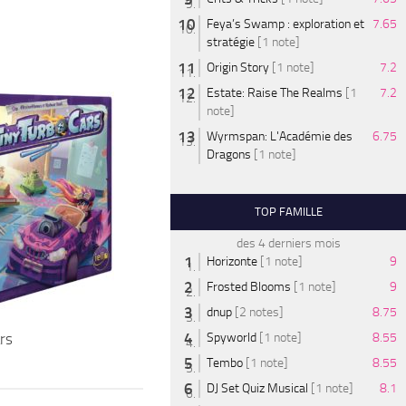
Feya’s Swamp : exploration et
7.65
stratégie
[1 note]
Origin Story
[1 note]
7.2
Estate: Raise The Realms
[1
7.2
note]
Wyrmspan: L'Académie des
6.75
Dragons
[1 note]
TOP FAMILLE
des 4 derniers mois
Horizonte
[1 note]
9
Frosted Blooms
[1 note]
9
dnup
[2 notes]
8.75
rs
Spyworld
[1 note]
8.55
Tembo
[1 note]
8.55
DJ Set Quiz Musical
[1 note]
8.1