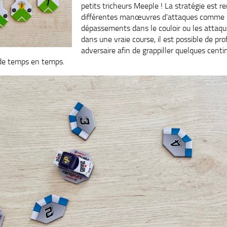
petits tricheurs Meeple ! La stratégie est re
différentes manœuvres d’attaques comme l
dépassements dans le couloir ou les attaq
dans une vraie course, il est possible de prof
adversaire afin de grappiller quelques cent
 de temps en temps.