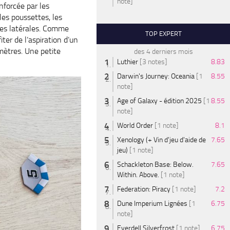
note]
nforcée par les
es poussettes, les
ues latérales. Comme
TOP EXPERT
iter de l’aspiration d’un
imètres. Une petite
des 4 derniers mois
Luthier
[3 notes]
8.83
Darwin's Journey: Oceania
[1
8.55
note]
Age of Galaxy - édition 2025
[1
8.55
note]
World Order
[1 note]
8.1
Xenology (+ Vin d'jeu d'aide de
7.65
jeu)
[1 note]
Schackleton Base: Below.
7.65
Within. Above.
[1 note]
Federation: Piracy
[1 note]
7.2
Dune Imperium Lignées
[1
6.75
note]
Everdell Silverfrost
[1 note]
6.75