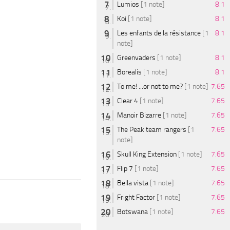
Lumios
[1 note]
8.1
Koi
[1 note]
8.1
Les enfants de la résistance
[1
8.1
note]
Greenvaders
[1 note]
8.1
Borealis
[1 note]
8.1
To me! ...or not to me?
[1 note]
7.65
Clear 4
[1 note]
7.65
Manoir Bizarre
[1 note]
7.65
The Peak team rangers
[1
7.65
note]
Skull King Extension
[1 note]
7.65
Flip 7
[1 note]
7.65
Bella vista
[1 note]
7.65
Fright Factor
[1 note]
7.65
Botswana
[1 note]
7.65