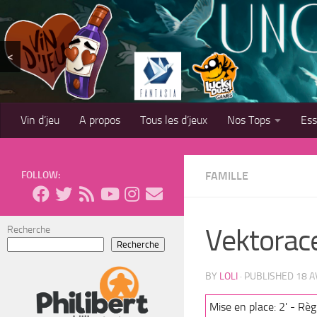
Skip to content
<
Vin d’jeu
A propos
Tous les d’jeux
Nos Tops
Es
FOLLOW:
FAMILLE
Vektorac
Recherche
Recherche
BY
LOLI
· PUBLISHED
18 A
Mise en place: 2' - Règl