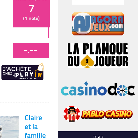
7
(1 note)
-.--
Claire
et la
famille
TOP 3