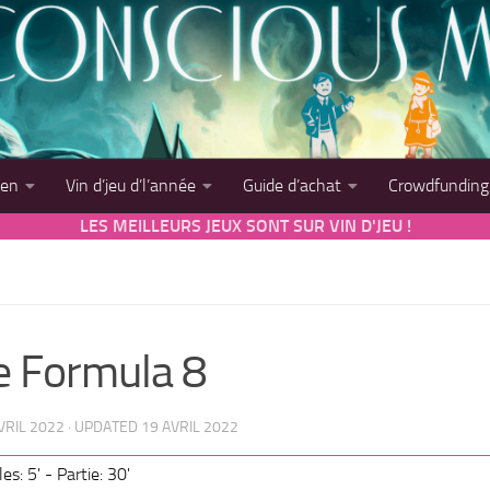
sen
Vin d’jeu d’l’année
Guide d’achat
Crowdfunding
LES MEILLEURS JEUX SONT SUR VIN D'JEU !
e Formula 8
VRIL 2022
· UPDATED
19 AVRIL 2022
es: 5' - Partie: 30'