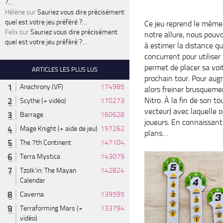
?…
Hélène
sur
Sauriez vous dire précisément
quel est votre jeu préféré ?…
Ce jeu reprend le même
Felix
sur
Sauriez vous dire précisément
notre allure, nous pouvon
quel est votre jeu préféré ?…
à estimer la distance q
concurrent pour utiliser
permet de placer sa voi
ARTICLES LES PLUS LUS
prochain tour. Pour au
Anachrony (VF)
174985
alors freiner brusqueme
Nitro. À la fin de son tou
Scythe (+ vidéo)
170273
vecteur) avec laquelle o
Barrage
160628
joueurs. En connaissant l
Mage Knight (+ aide de jeu)
157262
plans…
The 7th Continent
147104
Terra Mystica
143079
Tzolk'in: The Mayan
142824
Calendar
Caverna
139595
Terraforming Mars (+
133794
vidéo)