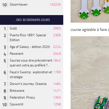
Gloomhaven
133235
... DES 30 DERNIERS JOURS
Godz
2905
course agréable à faire
Puerto Rico 1897: Special
2306
Edition
Age of Galaxy - édition 2025
2224
Revenant
2049
Sauriez vous dire précisément
1842
quel est votre jeu préféré ?...
Feya’s Swamp : exploration et
1769
stratégie
Darwin's Journey: Oceania
1484
Botswana
1471
Federation: Piracy
1363
Spyworld
1258