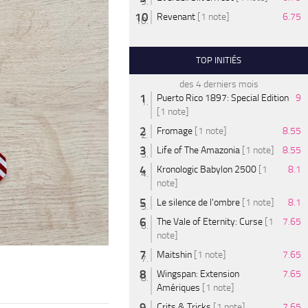
Revenant
[1 note]
6.75
TOP INITIÉS
des 4 derniers mois
Puerto Rico 1897: Special Edition
9
[1 note]
Fromage
[1 note]
8.55
Life of The Amazonia
[1 note]
8.55
Kronologic Babylon 2500
[1
8.1
note]
Le silence de l'ombre
[1 note]
8.1
The Vale of Eternity: Curse
[1
7.65
note]
Maitshin
[1 note]
7.65
Wingspan: Extension
7.65
Amériques
[1 note]
Crits & Tricks
[1 note]
7.65