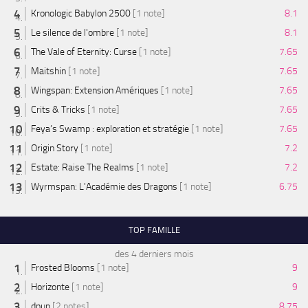
Kronologic Babylon 2500
[1 note]
8.1
Le silence de l'ombre
[1 note]
8.1
The Vale of Eternity: Curse
[1 note]
7.65
Maitshin
[1 note]
7.65
Wingspan: Extension Amériques
[1 note]
7.65
Crits & Tricks
[1 note]
7.65
Feya’s Swamp : exploration et stratégie
[1 note]
7.65
Origin Story
[1 note]
7.2
Estate: Raise The Realms
[1 note]
7.2
Wyrmspan: L'Académie des Dragons
[1 note]
6.75
TOP FAMILLE
des 4 derniers mois
Frosted Blooms
[1 note]
9
Horizonte
[1 note]
9
dnup
[2 notes]
8.75