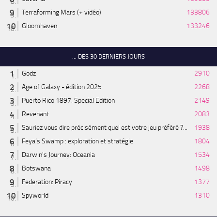
Terraforming Mars (+ vidéo)
133806
Gloomhaven
133246
... DES 30 DERNIERS JOURS
Godz
2910
Age of Galaxy - édition 2025
2268
Puerto Rico 1897: Special Edition
2149
Revenant
2083
Sauriez vous dire précisément quel est votre jeu préféré ?...
1938
Feya’s Swamp : exploration et stratégie
1804
Darwin's Journey: Oceania
1534
Botswana
1498
Federation: Piracy
1377
Spyworld
1310