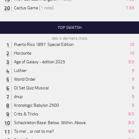
Cactus Game
[1 note]
7.65
TOP SWATSH
des 4 derniers mois
Puerto Rico 1897: Special Edition
10
Horizonte
10
Age of Galaxy - édition 2025
9.5
Luthier
9
World Order
9
DJ Set Quiz Musical
9
dnup
9
Kronologic Babylon 2500
9
Crits & Tricks
8.5
Schackleton Base: Below. Within. Above.
8.5
To me! ...or not to me?
8.5