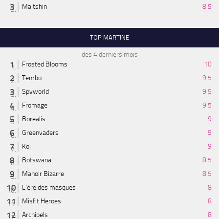
Maitshin
8.5
TOP MARTINE
des 4 derniers mois
Frosted Blooms
10
Tembo
9.5
Spyworld
9.5
Fromage
9.5
Borealis
9
Greenvaders
9
Koi
9
Botswana
8.5
Manoir Bizarre
8.5
L'ère des masques
8
Misfit Heroes
8
Archipels
8