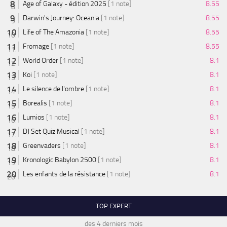
Age of Galaxy - édition 2025
[1 note]
8.55
Darwin's Journey: Oceania
[1 note]
8.55
Life of The Amazonia
[1 note]
8.55
Fromage
[1 note]
8.55
World Order
[1 note]
8.1
Koi
[1 note]
8.1
Le silence de l'ombre
[1 note]
8.1
Borealis
[1 note]
8.1
Lumios
[1 note]
8.1
DJ Set Quiz Musical
[1 note]
8.1
Greenvaders
[1 note]
8.1
Kronologic Babylon 2500
[1 note]
8.1
Les enfants de la résistance
[1 note]
8.1
TOP EXPERT
des 4 derniers mois