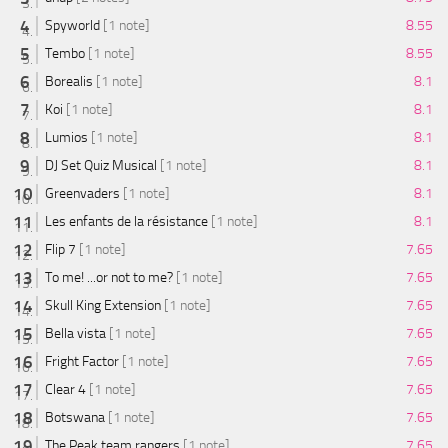
Spyworld
[1 note]
8.55
Tembo
[1 note]
8.55
Borealis
[1 note]
8.1
Koi
[1 note]
8.1
Lumios
[1 note]
8.1
DJ Set Quiz Musical
[1 note]
8.1
Greenvaders
[1 note]
8.1
Les enfants de la résistance
[1 note]
8.1
Flip 7
[1 note]
7.65
To me! ...or not to me?
[1 note]
7.65
Skull King Extension
[1 note]
7.65
Bella vista
[1 note]
7.65
Fright Factor
[1 note]
7.65
Clear 4
[1 note]
7.65
Botswana
[1 note]
7.65
The Peak team rangers
[1 note]
7.65