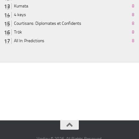
Kumata
8
4 keys
8
Courtisans: Diplomates et Confidents
8
Trök
8
All In: Predictions
8
Vindjeu © 2026. All Rights Reserved.