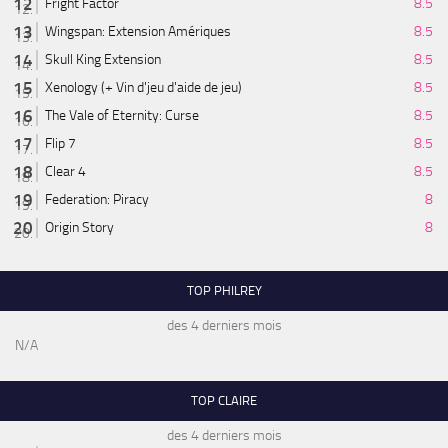
Fright Factor
8.5
Wingspan: Extension Amériques
8.5
Skull King Extension
8.5
Xenology (+ Vin d'jeu d'aide de jeu)
8.5
The Vale of Eternity: Curse
8.5
Flip 7
8.5
Clear 4
8.5
Federation: Piracy
8
Origin Story
8
TOP PHILREY
des 4 derniers mois
N/A
TOP CLAIRE
des 4 derniers mois