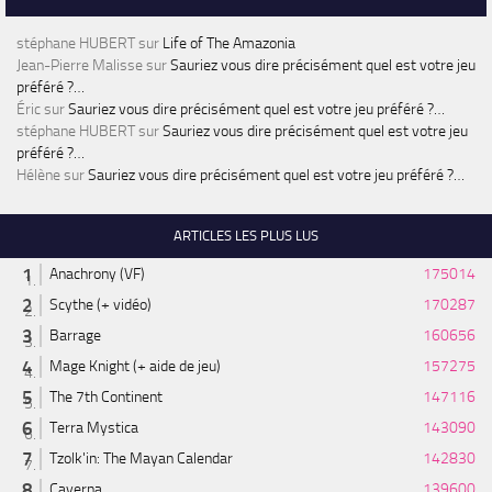
stéphane HUBERT
sur
Life of The Amazonia
Jean-Pierre Malisse
sur
Sauriez vous dire précisément quel est votre jeu
préféré ?…
Éric
sur
Sauriez vous dire précisément quel est votre jeu préféré ?…
stéphane HUBERT
sur
Sauriez vous dire précisément quel est votre jeu
préféré ?…
Hélène
sur
Sauriez vous dire précisément quel est votre jeu préféré ?…
ARTICLES LES PLUS LUS
Anachrony (VF)
175014
Scythe (+ vidéo)
170287
Barrage
160656
Mage Knight (+ aide de jeu)
157275
The 7th Continent
147116
Terra Mystica
143090
Tzolk'in: The Mayan Calendar
142830
Caverna
139600