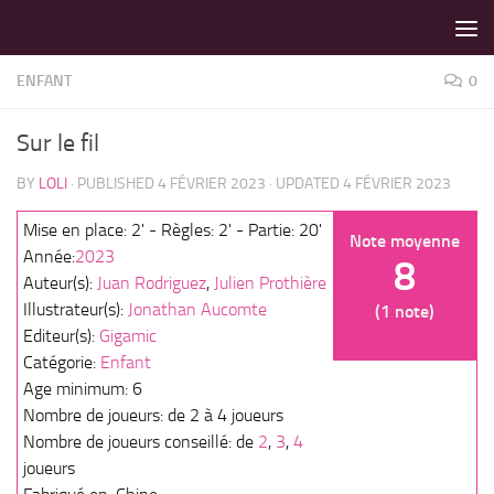
LES MEILLEURS JEUX SONT SUR VIN D'JEU !
Skip to content
ENFANT
0
Sur le fil
BY
LOLI
· PUBLISHED
4 FÉVRIER 2023
· UPDATED
4 FÉVRIER 2023
Mise en place: 2' - Règles: 2' - Partie: 20'
Note moyenne
Année:
2023
8
Auteur(s):
Juan Rodriguez
,
Julien Prothière
Illustrateur(s):
Jonathan Aucomte
(1 note)
Editeur(s):
Gigamic
Catégorie:
Enfant
Age minimum: 6
Nombre de joueurs: de 2 à 4 joueurs
Nombre de joueurs conseillé: de
2
,
3
,
4
joueurs