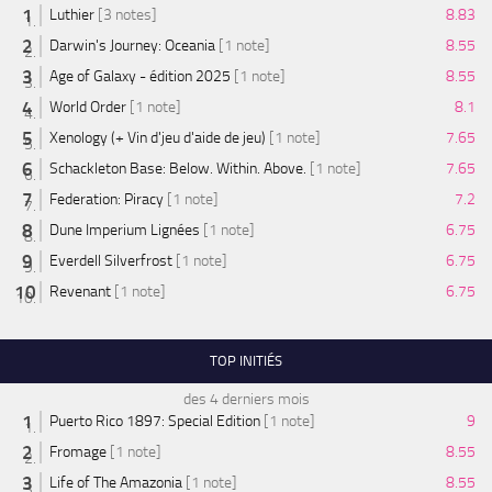
Luthier
[3 notes]
8.83
Darwin's Journey: Oceania
[1 note]
8.55
Age of Galaxy - édition 2025
[1 note]
8.55
World Order
[1 note]
8.1
Xenology (+ Vin d'jeu d'aide de jeu)
[1 note]
7.65
Schackleton Base: Below. Within. Above.
[1 note]
7.65
Federation: Piracy
[1 note]
7.2
Dune Imperium Lignées
[1 note]
6.75
Everdell Silverfrost
[1 note]
6.75
Revenant
[1 note]
6.75
TOP INITIÉS
des 4 derniers mois
Puerto Rico 1897: Special Edition
[1 note]
9
Fromage
[1 note]
8.55
Life of The Amazonia
[1 note]
8.55