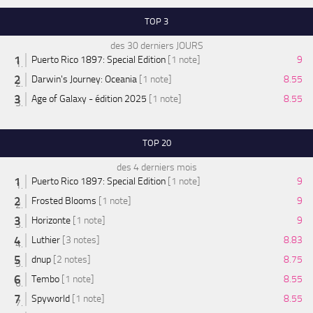
TOP 3
des 30 derniers JOURS
Puerto Rico 1897: Special Edition
[1 note]
9
Darwin's Journey: Oceania
[1 note]
8.55
Age of Galaxy - édition 2025
[1 note]
8.55
TOP 20
des 4 derniers mois
Puerto Rico 1897: Special Edition
[1 note]
9
Frosted Blooms
[1 note]
9
Horizonte
[1 note]
9
Luthier
[3 notes]
8.83
dnup
[2 notes]
8.75
Tembo
[1 note]
8.55
Spyworld
[1 note]
8.55