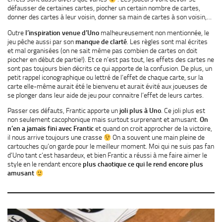
défausser de certaines cartes, piocher un certain nombre de cartes,
donner des cartes à leur voisin, donner sa main de cartes à son voisin,…
Outre
l’inspiration venue d’Uno
malheureusement non mentionnée, le
jeu pêche aussi par son
manque de clarté
. Les règles sont mal écrites
et mal organisées (on ne sait même pas combien de cartes on doit
piocher en début de partie!). Et ce n’est pas tout, les effets des cartes ne
sont pas toujours bien décrits ce qui apporte de la confusion. De plus, un
petit rappel iconographique ou lettré de l’effet de chaque carte, sur la
carte elle-même aurait été le bienvenu et aurait évité aux joueuses de
se plonger dans leur aide de jeu pour connaitre l’effet de leurs cartes.
Passer ces défauts, Frantic apporte un
joli plus à Uno
. Ce joli plus est
non seulement cacophonique mais surtout surprenant et amusant.
On
n’en a jamais fini avec Frantic
et quand on croit approcher de la victoire,
il nous arrive toujours une crasse
On a souvent une main pleine de
cartouches qu’on garde pour le meilleur moment. Moi qui ne suis pas fan
d’Uno tant c’est hasardeux, et bien Frantic a réussi à me faire aimer le
style en le rendant encore
plus chaotique ce qui le rend encore plus
amusant