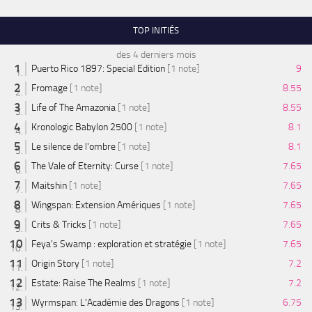
TOP INITIÉS
des 4 derniers mois
Puerto Rico 1897: Special Edition
[1 note]
9
Fromage
[1 note]
8.55
Life of The Amazonia
[1 note]
8.55
Kronologic Babylon 2500
[1 note]
8.1
Le silence de l'ombre
[1 note]
8.1
The Vale of Eternity: Curse
[1 note]
7.65
Maitshin
[1 note]
7.65
Wingspan: Extension Amériques
[1 note]
7.65
Crits & Tricks
[1 note]
7.65
Feya’s Swamp : exploration et stratégie
[1 note]
7.65
Origin Story
[1 note]
7.2
Estate: Raise The Realms
[1 note]
7.2
Wyrmspan: L'Académie des Dragons
[1 note]
6.75