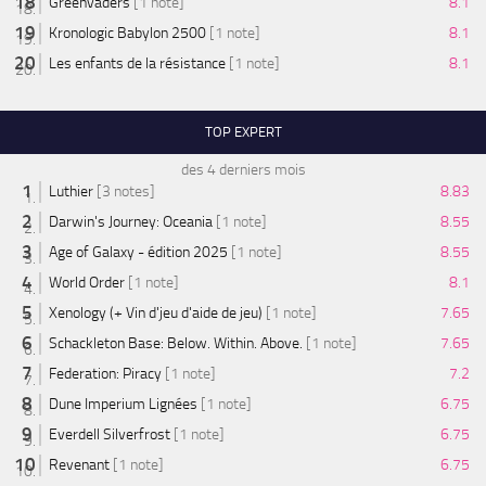
Greenvaders
[1 note]
8.1
Kronologic Babylon 2500
[1 note]
8.1
Les enfants de la résistance
[1 note]
8.1
TOP EXPERT
des 4 derniers mois
Luthier
[3 notes]
8.83
Darwin's Journey: Oceania
[1 note]
8.55
Age of Galaxy - édition 2025
[1 note]
8.55
World Order
[1 note]
8.1
Xenology (+ Vin d'jeu d'aide de jeu)
[1 note]
7.65
Schackleton Base: Below. Within. Above.
[1 note]
7.65
Federation: Piracy
[1 note]
7.2
Dune Imperium Lignées
[1 note]
6.75
Everdell Silverfrost
[1 note]
6.75
Revenant
[1 note]
6.75