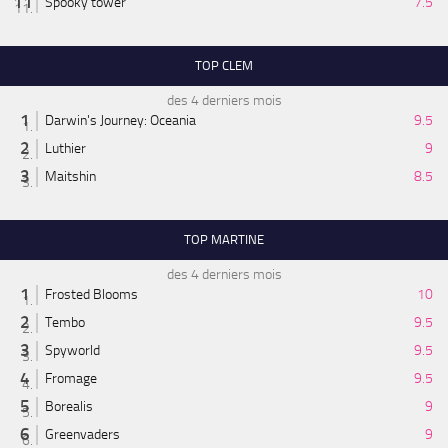
Spooky tower
7.5
TOP CLEM
des 4 derniers mois
Darwin's Journey: Oceania
9.5
Luthier
9
Maitshin
8.5
TOP MARTINE
des 4 derniers mois
Frosted Blooms
10
Tembo
9.5
Spyworld
9.5
Fromage
9.5
Borealis
9
Greenvaders
9