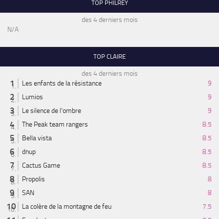
TOP PHILREY
des 4 derniers mois
N/A
TOP CLAIRE
des 4 derniers mois
Les enfants de la résistance
9
Lumios
9
Le silence de l'ombre
9
The Peak team rangers
8.5
Bella vista
8.5
dnup
8.5
Cactus Game
8.5
Propolis
8
SAN
8
La colère de la montagne de feu
7.5