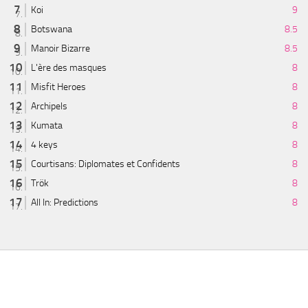
Koi
9
Botswana
8.5
Manoir Bizarre
8.5
L'ère des masques
8
Misfit Heroes
8
Archipels
8
Kumata
8
4 keys
8
Courtisans: Diplomates et Confidents
8
Trök
8
All In: Predictions
8