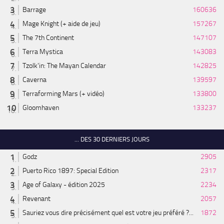
Barrage
160636
Mage Knight (+ aide de jeu)
157267
The 7th Continent
147107
Terra Mystica
143083
Tzolk'in: The Mayan Calendar
142825
Caverna
139597
Terraforming Mars (+ vidéo)
133800
Gloomhaven
133237
... DES 30 DERNIERS JOURS
Godz
2905
Puerto Rico 1897: Special Edition
2317
Age of Galaxy - édition 2025
2234
Revenant
2057
Sauriez vous dire précisément quel est votre jeu préféré ?...
1872