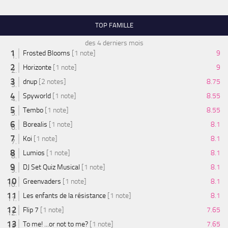
TOP FAMILLE
des 4 derniers mois
Frosted Blooms
[1 note]
9
Horizonte
[1 note]
9
dnup
[2 notes]
8.75
Spyworld
[1 note]
8.55
Tembo
[1 note]
8.55
Borealis
[1 note]
8.1
Koi
[1 note]
8.1
Lumios
[1 note]
8.1
DJ Set Quiz Musical
[1 note]
8.1
Greenvaders
[1 note]
8.1
Les enfants de la résistance
[1 note]
8.1
Flip 7
[1 note]
7.65
To me! ...or not to me?
[1 note]
7.65