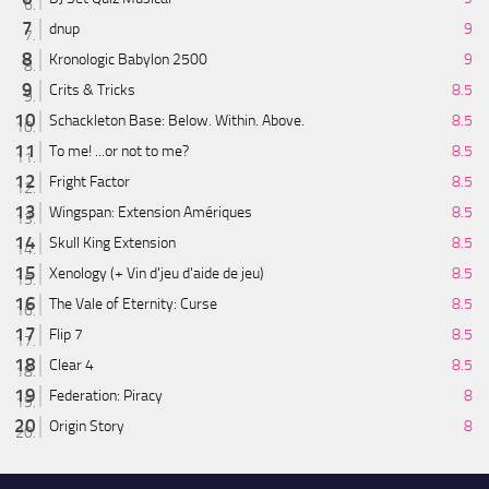
dnup
9
Kronologic Babylon 2500
9
Crits & Tricks
8.5
Schackleton Base: Below. Within. Above.
8.5
To me! ...or not to me?
8.5
Fright Factor
8.5
Wingspan: Extension Amériques
8.5
Skull King Extension
8.5
Xenology (+ Vin d'jeu d'aide de jeu)
8.5
The Vale of Eternity: Curse
8.5
Flip 7
8.5
Clear 4
8.5
Federation: Piracy
8
Origin Story
8