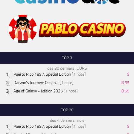
TOP 3
des 30 derniers JOURS
Puerto Rico 1897: Special Edition
[1 note]
9
Darwin's Journey: Oceania
[1 note]
8.55
Age of Galaxy - édition 2025
[1 note]
8.55
TOP 20
des 4 derniers mois
Puerto Rico 1897: Special Edition
[1 note]
9