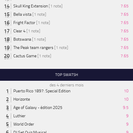
Skull King Extension
[1 note]
7.65
Bella vista
[1 note]
7.65
Fright Factor
[1 note]
7.65
Clear 4
[1 note]
7.65
Botswana
[1 note]
7.65
The Peak team rangers
[1 note]
7.65
Cactus Game
[1 note]
7.65
TOP SWATSH
des 4 derniers mois
Puerto Rico 1897: Special Edition
10
Horizonte
10
Age of Galaxy - édition 2025
9.5
Luthier
9
World Order
9
DJ Set Quiz Musical
9