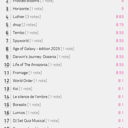
Frosted Blooms
[1 note]
9
Horizonte
[1 note]
9
Luthier
[3 notes]
8.83
dnup
[2 notes]
8.75
Tembo
[1 note]
8.55
Spyworld
[1 note]
8.55
Age of Galaxy - édition 2025
[1 note]
8.55
Darwin's Journey: Oceania
[1 note]
8.55
Life of The Amazonia
[1 note]
8.55
Fromage
[1 note]
8.55
World Order
[1 note]
8.1
Koi
[1 note]
8.1
Le silence de l'ombre
[1 note]
8.1
Borealis
[1 note]
8.1
Lumios
[1 note]
8.1
DJ Set Quiz Musical
[1 note]
8.1