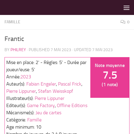
LES MEILLEURS JEUX SONT SUR VIN D'JEU !
Skip to content
FAMILLE
0
Frantic
BY
PHILREY
· PUBLISHED
7 MAI 2023
· UPDATED
7 MAI 2023
Mise en place: 2' - Règles: 5' - Durée par
Note moyenne
joueur/euse: 5'
7.5
Année:
2023
Auteur(s):
Fabian Engeler
,
Pascal Frick
,
(1 note)
Pierre Lippuner
,
Stefan Weisskopf
Illustrateur(s):
Pierre Lippuner
Editeur(s):
Game Factory
,
Offline Editions
Mécanisme(s):
Jeu de cartes
Catégorie:
Famille
Age minimum: 10