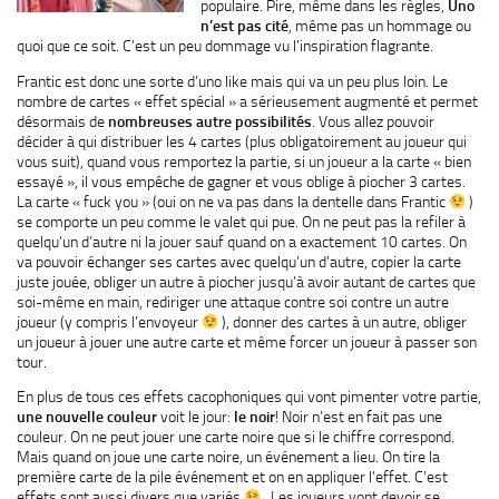
populaire. Pire, même dans les règles,
Uno
n’est pas cité
, même pas un hommage ou
quoi que ce soit. C’est un peu dommage vu l’inspiration flagrante.
Frantic est donc une sorte d’uno like mais qui va un peu plus loin. Le
nombre de cartes « effet spécial » a sérieusement augmenté et permet
désormais de
nombreuses autre possibilités
. Vous allez pouvoir
décider à qui distribuer les 4 cartes (plus obligatoirement au joueur qui
vous suit), quand vous remportez la partie, si un joueur a la carte « bien
essayé », il vous empêche de gagner et vous oblige à piocher 3 cartes.
La carte « fuck you » (oui on ne va pas dans la dentelle dans Frantic
)
se comporte un peu comme le valet qui pue. On ne peut pas la refiler à
quelqu’un d’autre ni la jouer sauf quand on a exactement 10 cartes. On
va pouvoir échanger ses cartes avec quelqu’un d’autre, copier la carte
juste jouée, obliger un autre à piocher jusqu’à avoir autant de cartes que
soi-même en main, rediriger une attaque contre soi contre un autre
joueur (y compris l’envoyeur
), donner des cartes à un autre, obliger
un joueur à jouer une autre carte et même forcer un joueur à passer son
tour.
En plus de tous ces effets cacophoniques qui vont pimenter votre partie,
une nouvelle couleur
voit le jour:
le noir
! Noir n’est en fait pas une
couleur. On ne peut jouer une carte noire que si le chiffre correspond.
Mais quand on joue une carte noire, un événement a lieu. On tire la
première carte de la pile événement et on en appliquer l’effet. C’est
effets sont aussi divers que variés
. Les joueurs vont devoir se