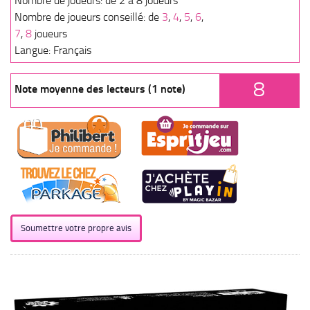
Nombre de joueurs: de 2 à 8 joueurs
Nombre de joueurs conseillé: de
3
,
4
,
5
,
6
,
7
,
8
joueurs
Langue: Français
8
Note moyenne des lecteurs (1 note)
Soumettre votre propre avis