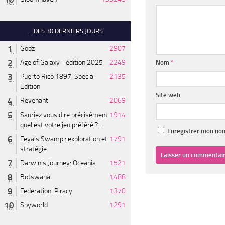
... DES 30 DERNIERS JOURS
Godz
2907
Age of Galaxy - édition 2025
2249
Nom
*
Puerto Rico 1897: Special
2135
Edition
Site web
Revenant
2069
Sauriez vous dire précisément
1914
quel est votre jeu préféré ?...
Enregistrer mon nom
Feya’s Swamp : exploration et
1791
stratégie
Darwin's Journey: Oceania
1521
Botswana
1488
Federation: Piracy
1370
Spyworld
1291