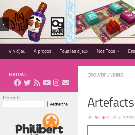
Skip to content
<
Vin d’jeu
A propos
Tous les d’jeux
Nos Tops
Es
FOLLOW:
CROWDFUNDING
Artefacts
Recherche
Recherche
BY
PHILREY
·
19 JUIN 202