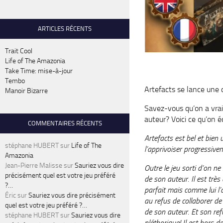
ARTICLES RÉCENTS
Trait Cool
Life of The Amazonia
Take Time: mise-à-jour
Tembo
Artefacts se lance une 
Manoir Bizarre
Savez-vous qu’on a vra
auteur? Voici ce qu’on éc
COMMENTAIRES RÉCENTS
Artefacts est bel et bie
stéphane HUBERT
sur
Life of The
l’apprivoiser progressive
Amazonia
Jean-Pierre Malisse
sur
Sauriez vous dire
Outre le jeu sorti d’on ne
précisément quel est votre jeu préféré
de son auteur. Il est très a
?…
parfait mais comme lui l’a
Éric
sur
Sauriez vous dire précisément
au refus de collaborer de
quel est votre jeu préféré ?…
de son auteur. Et son refu
stéphane HUBERT
sur
Sauriez vous dire
pléthorique! Il est hors d