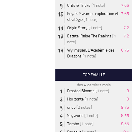
Crits & Tricks
[1 note]
7.65
Feya’s Swamp : exploration et
7.65
stratégie
[1 note]
Origin Story
[1 note]
7.2
Estate: Raise The Realms
[1
7.2
note]
Wyrmspan: L'Académie des
6.75
Dragons
[1 note]
TOP FAMILLE
des 4 derniers mois
Frosted Blooms
[1 note]
9
Horizonte
[1 note]
9
dnup
[2 notes]
8.75
Spyworld
[1 note]
8.55
Tembo
[1 note]
8.55