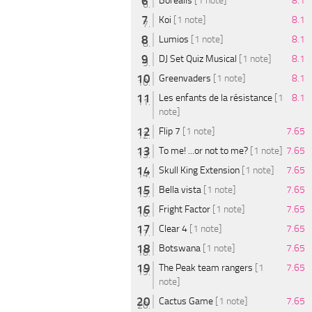
Borealis
[1 note]
8.1
Koi
[1 note]
8.1
Lumios
[1 note]
8.1
DJ Set Quiz Musical
[1 note]
8.1
Greenvaders
[1 note]
8.1
Les enfants de la résistance
[1
8.1
note]
Flip 7
[1 note]
7.65
To me! ...or not to me?
[1 note]
7.65
Skull King Extension
[1 note]
7.65
Bella vista
[1 note]
7.65
Fright Factor
[1 note]
7.65
Clear 4
[1 note]
7.65
Botswana
[1 note]
7.65
The Peak team rangers
[1
7.65
note]
Cactus Game
[1 note]
7.65