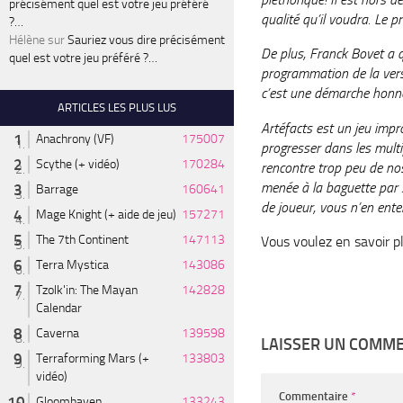
précisément quel est votre jeu préféré
qualité qu’il voudra. Le 
?…
Hélène
sur
Sauriez vous dire précisément
De plus, Franck Bovet a qu
quel est votre jeu préféré ?…
programmation de la versi
c’est une démarche honnêt
ARTICLES LES PLUS LUS
Artéfacts est un jeu imp
Anachrony (VF)
175007
progresser dans les multi
Scythe (+ vidéo)
170284
rencontre trop peu de no
menée à la baguette par 
Barrage
160641
de joueur, vous n’en ent
Mage Knight (+ aide de jeu)
157271
The 7th Continent
147113
Vous voulez en savoir p
Terra Mystica
143086
Tzolk'in: The Mayan
142828
Calendar
Caverna
139598
LAISSER UN COMM
Terraforming Mars (+
133803
vidéo)
Commentaire
*
Gloomhaven
133243