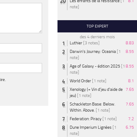
Les enfants de la résistance
[1
8.1
note]
TOP EXPERT
des 4 derniers mois
Luthier
[3 notes]
8.83
Darwin's Journey: Oceania
[1
8.55
note]
Age of Galaxy - édition 2025
[1
8.55
note]
ire.
World Order
[1 note]
8.1
Xenology (+ Vin d'jeu d'aide de
7.65
jeu)
[1 note]
Schackleton Base: Below.
7.65
Within. Above.
[1 note]
Federation: Piracy
[1 note]
7.2
Dune Imperium Lignées
[1
6.75
note]