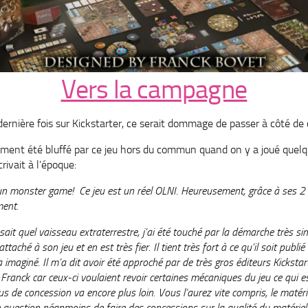
Vers la campagne
dernière fois sur Kickstarter, ce serait dommage de passer à côté d
iment été bluffé par ce jeu hors du commun quand on y a joué quelq
rivait à l’époque:
n un monster game! Ce jeu est un réel OLNI. Heureusement, grâce à ses 2
ment.
 sait quel vaisseau extraterrestre, j’ai été touché par la démarche très s
ttaché à son jeu et en est très fier. Il tient très fort à ce qu’il soit publié 
 imaginé. Il m’a dit avoir été approché par de très gros éditeurs Kickstar
 Franck car ceux-ci voulaient revoir certaines mécaniques du jeu ce qui 
s de concession va encore plus loin. Vous l’aurez vite compris, le matéri
e question néanmoins de faire des concessions sur la qualité du matériel e