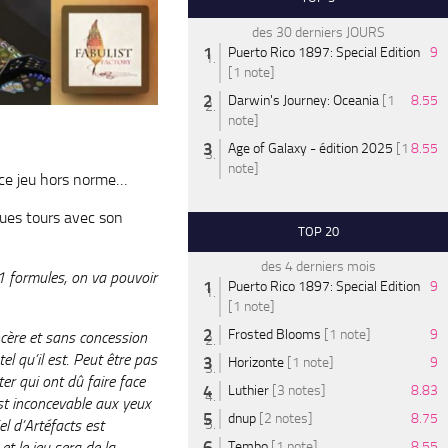
des 30 derniers JOURS
Puerto Rico 1897: Special Edition
9
[1 note]
Darwin's Journey: Oceania
[1
8.55
note]
Age of Galaxy - édition 2025
[1
8.55
note]
e ce jeu hors norme…
ues tours avec son
TOP 20
des 4 derniers mois
1 formules, on va pouvoir
Puerto Rico 1897: Special Edition
9
[1 note]
Frosted Blooms
[1 note]
9
incère et sans concession
tel qu’il est. Peut être pas
Horizonte
[1 note]
9
ter qui ont dû faire face
Luthier
[3 notes]
8.83
est inconcevable aux yeux
dnup
[2 notes]
8.75
el d’Artéfacts est
t le jeu sera de la
Tembo
[1 note]
8.55