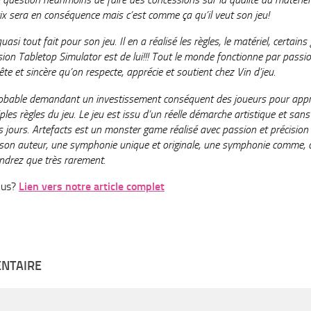
prix sera en conséquence mais c’est comme ça qu’il veut son jeu!
asi tout fait pour son jeu. Il en a réalisé les règles, le matériel, certa
on Tabletop Simulator est de lui!!! Tout le monde fonctionne par passio
e et sincère qu’on respecte, apprécie et soutient chez Vin d’jeu.
robable demandant un investissement conséquent des joueurs pour appre
ples règles du jeu. Le jeu est issu d’un réelle démarche artistique et s
s jours. Artefacts est un monster game réalisé avec passion et précis
son auteur, une symphonie unique et originale, une symphonie comme, c
endrez que très rarement.
lus?
Lien vers notre article complet
ENTAIRE