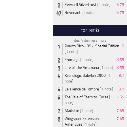
Everdell Silverfrost
[1 note]
6.75
Revenant
[1 note]
6.75
TOP INITIÉS
des 4 derniers mois
Puerto Rico 1897: Special Edition
9
[1 note]
Fromage
[1 note]
8.55
Life of The Amazonia
[1 note]
8.55
Kronologic Babylon 2500
[1
8.1
note]
Le silence de l'ombre
[1 note]
8.1
The Vale of Eternity: Curse
[1
7.65
note]
Maitshin
[1 note]
7.65
Wingspan: Extension
7.65
Amériques
[1 note]