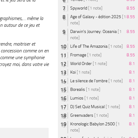
Spyworld
[1 note]
8.55
Age of Galaxy - édition 2025
[1
8.55
ins graphismes,… même la
note]
n autour de ce jeu et
Darwin's Journey: Oceania
[1
8.55
note]
ndre, maitriser et
Life of The Amazonia
[1 note]
8.55
ans concession comme on en
Fromage
[1 note]
8.55
ion comme une symphonie
World Order
[1 note]
8.1
royez moi, dans votre vie
Koi
[1 note]
8.1
Le silence de l'ombre
[1 note]
8.1
Borealis
[1 note]
8.1
Lumios
[1 note]
8.1
DJ Set Quiz Musical
[1 note]
8.1
Greenvaders
[1 note]
8.1
Kronologic Babylon 2500
[1
8.1
note]