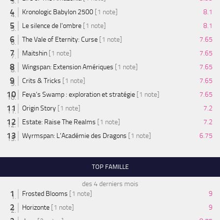
Kronologic Babylon 2500
[1 note]
8.1
Le silence de l'ombre
[1 note]
8.1
The Vale of Eternity: Curse
[1 note]
7.65
Maitshin
[1 note]
7.65
Wingspan: Extension Amériques
[1 note]
7.65
Crits & Tricks
[1 note]
7.65
Feya’s Swamp : exploration et stratégie
[1 note]
7.65
Origin Story
[1 note]
7.2
Estate: Raise The Realms
[1 note]
7.2
Wyrmspan: L'Académie des Dragons
[1 note]
6.75
TOP FAMILLE
des 4 derniers mois
Frosted Blooms
[1 note]
9
Horizonte
[1 note]
9