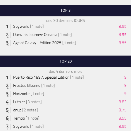
TOP 3
des 30 derniers JOURS
Spyworld
[1 note]
8.55
Darwin's Journey: Oceania
[1 note]
8.55
Age of Galaxy - édition 2025
[1 note]
8.55
TOP 20
des 4 derniers mois
Puerto Rico 1897: Special Edition
[1 note]
9
Frosted Blooms
[1 note]
9
Horizonte
[1 note]
9
Luthier
[3 notes]
8.83
dnup
[2 notes]
8.75
Tembo
[1 note]
8.55
Spyworld
[1 note]
8.55