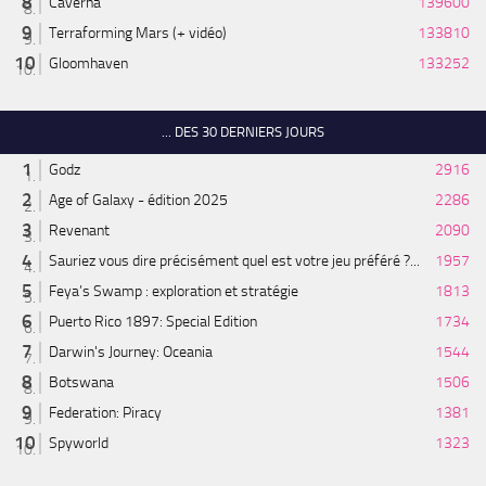
Caverna
139600
Terraforming Mars (+ vidéo)
133810
Gloomhaven
133252
... DES 30 DERNIERS JOURS
Godz
2916
Age of Galaxy - édition 2025
2286
Revenant
2090
Sauriez vous dire précisément quel est votre jeu préféré ?...
1957
Feya’s Swamp : exploration et stratégie
1813
Puerto Rico 1897: Special Edition
1734
Darwin's Journey: Oceania
1544
Botswana
1506
Federation: Piracy
1381
Spyworld
1323