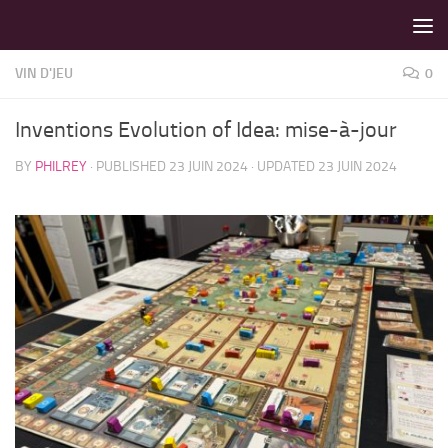
LES MEILLEURS JEUX SONT SUR VIN D'JEU !
Skip to content
VIN D'JEU
0
Inventions Evolution of Idea: mise-à-jour
BY
PHILREY
· PUBLISHED
23 JUIN 2024
· UPDATED
23 JUIN 2024