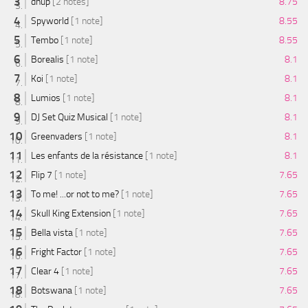
dnup
[2 notes]
8.75
Spyworld
[1 note]
8.55
Tembo
[1 note]
8.55
Borealis
[1 note]
8.1
Koi
[1 note]
8.1
Lumios
[1 note]
8.1
DJ Set Quiz Musical
[1 note]
8.1
Greenvaders
[1 note]
8.1
Les enfants de la résistance
[1 note]
8.1
Flip 7
[1 note]
7.65
To me! ...or not to me?
[1 note]
7.65
Skull King Extension
[1 note]
7.65
Bella vista
[1 note]
7.65
Fright Factor
[1 note]
7.65
Clear 4
[1 note]
7.65
Botswana
[1 note]
7.65