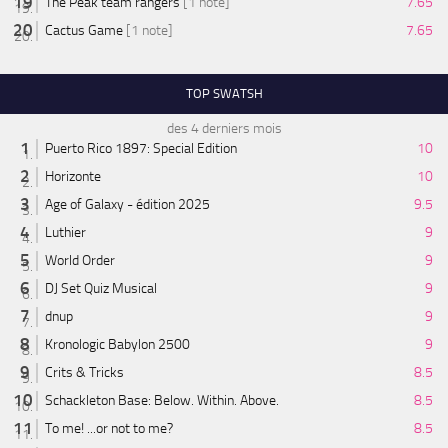
The Peak team rangers
[1 note]
7.65
Cactus Game
[1 note]
7.65
TOP SWATSH
des 4 derniers mois
Puerto Rico 1897: Special Edition
10
Horizonte
10
Age of Galaxy - édition 2025
9.5
Luthier
9
World Order
9
DJ Set Quiz Musical
9
dnup
9
Kronologic Babylon 2500
9
Crits & Tricks
8.5
Schackleton Base: Below. Within. Above.
8.5
To me! ...or not to me?
8.5