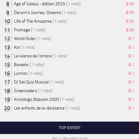
Age of Galaxy - édition 2025
[1 note]
8.55
Darwin's Journey: Oceania
[1 note]
8.55
Life of The Amazonia
[1 note]
8.55
Fromage
[1 note]
8.55
World Order
[1 note]
8.1
Koi
[1 note]
8.1
Le silence de l'ombre
[1 note]
8.1
Borealis
[1 note]
8.1
Lumios
[1 note]
8.1
DJ Set Quiz Musical
[1 note]
8.1
Greenvaders
[1 note]
8.1
Kronologic Babylon 2500
[1 note]
8.1
Les enfants de la résistance
[1 note]
8.1
TOP EXPERT
des 4 derniers mois