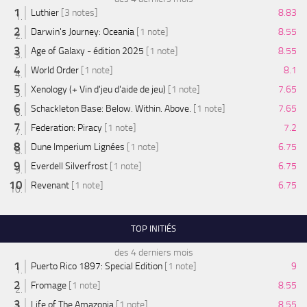
Luthier
[3 notes]
8.83
Darwin's Journey: Oceania
[1 note]
8.55
Age of Galaxy - édition 2025
[1 note]
8.55
World Order
[1 note]
8.1
Xenology (+ Vin d'jeu d'aide de jeu)
[1 note]
7.65
Schackleton Base: Below. Within. Above.
[1 note]
7.65
Federation: Piracy
[1 note]
7.2
Dune Imperium Lignées
[1 note]
6.75
Everdell Silverfrost
[1 note]
6.75
Revenant
[1 note]
6.75
TOP INITIÉS
des 4 derniers mois
Puerto Rico 1897: Special Edition
[1 note]
9
Fromage
[1 note]
8.55
Life of The Amazonia
[1 note]
8.55