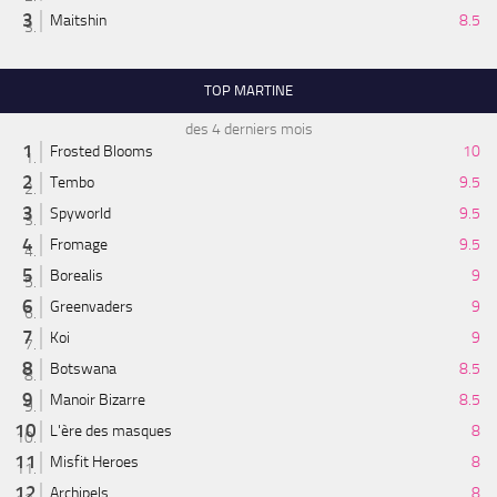
Maitshin
8.5
TOP MARTINE
des 4 derniers mois
Frosted Blooms
10
Tembo
9.5
Spyworld
9.5
Fromage
9.5
Borealis
9
Greenvaders
9
Koi
9
Botswana
8.5
Manoir Bizarre
8.5
L'ère des masques
8
Misfit Heroes
8
Archipels
8