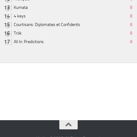
Kumata
8
4 keys
8
Courtisans: Diplomates et Confidents
8
Trök
8
All In: Predictions
8