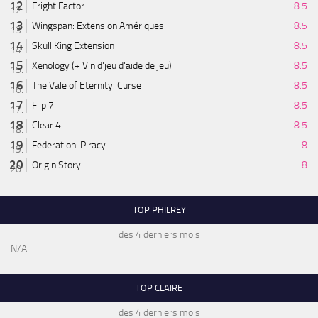
Fright Factor
8.5
Wingspan: Extension Amériques
8.5
Skull King Extension
8.5
Xenology (+ Vin d'jeu d'aide de jeu)
8.5
The Vale of Eternity: Curse
8.5
Flip 7
8.5
Clear 4
8.5
Federation: Piracy
8
Origin Story
8
TOP PHILREY
des 4 derniers mois
N/A
TOP CLAIRE
des 4 derniers mois