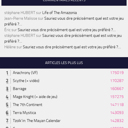
stéphane HUBERT
sur
Life of The Amazonia
Jean-Pierre Malisse
sur
Sauriez vous dire précisément quel est votre jeu
préféré ?…
Éric
sur
Sauriez vous dire précisément quel est votre jeu préféré ?…
stéphane HUBERT
sur
Sauriez vous dire précisément quel est votre jeu
préféré ?…
Hélène
sur
Sauriez vous dire précisément quel est votre jeu préféré ?…
ARTICLES LES PLUS LUS
Anachrony (VF)
175019
Scythe (+ vidéo)
170287
Barrage
160667
Mage Knight (+ aide de jeu)
157275
The 7th Continent
147118
Terra Mystica
143093
Tzolk'in: The Mayan Calendar
142832