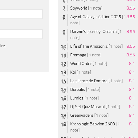
Spyworld
[1 note]
8.55
Age of Galaxy - édition 2025
[1
8.55
note]
Darwin's Journey: Oceania
[1
8.55
note]
ire.
Life of The Amazonia
[1 note]
8.55
Fromage
[1 note]
8.55
World Order
[1 note]
8.1
Koi
[1 note]
8.1
Le silence de l'ombre
[1 note]
8.1
Borealis
[1 note]
8.1
Lumios
[1 note]
8.1
DJ Set Quiz Musical
[1 note]
8.1
Greenvaders
[1 note]
8.1
Kronologic Babylon 2500
[1
8.1
note]