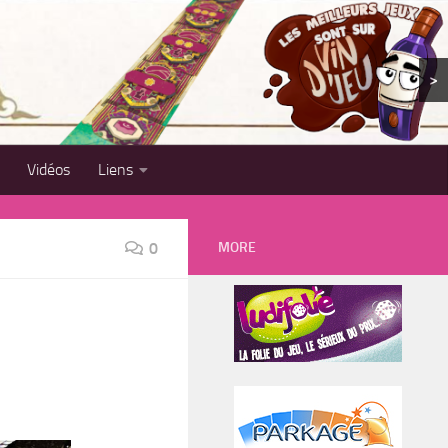
>
Vidéos
Liens
MORE
0