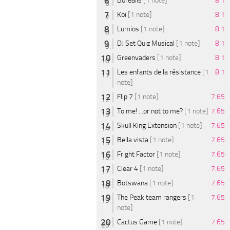
Borealis
[1 note]
8.1
Koi
[1 note]
8.1
Lumios
[1 note]
8.1
DJ Set Quiz Musical
[1 note]
8.1
Greenvaders
[1 note]
8.1
Les enfants de la résistance
[1
8.1
note]
Flip 7
[1 note]
7.65
To me! ...or not to me?
[1 note]
7.65
Skull King Extension
[1 note]
7.65
Bella vista
[1 note]
7.65
Fright Factor
[1 note]
7.65
Clear 4
[1 note]
7.65
Botswana
[1 note]
7.65
The Peak team rangers
[1
7.65
note]
Cactus Game
[1 note]
7.65