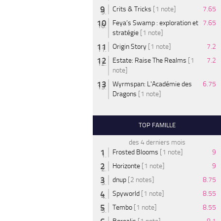
Crits & Tricks
[1 note]
7.65
Feya’s Swamp : exploration et
7.65
stratégie
[1 note]
Origin Story
[1 note]
7.2
Estate: Raise The Realms
[1
7.2
note]
Wyrmspan: L'Académie des
6.75
Dragons
[1 note]
TOP FAMILLE
des 4 derniers mois
Frosted Blooms
[1 note]
9
Horizonte
[1 note]
9
dnup
[2 notes]
8.75
Spyworld
[1 note]
8.55
Tembo
[1 note]
8.55