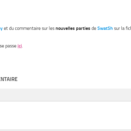
ey
et du commentaire sur les
nouvelles parties
de
SwatSh
sur la fi
a se passe
ici
.
ENTAIRE