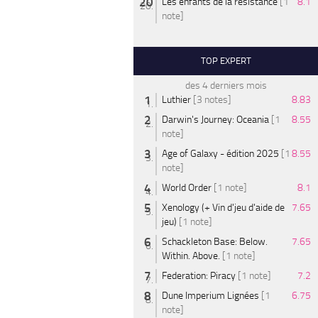
Les enfants de la résistance
[1
8.1
note]
TOP EXPERT
des 4 derniers mois
Luthier
[3 notes]
8.83
Darwin's Journey: Oceania
[1
8.55
note]
Age of Galaxy - édition 2025
[1
8.55
note]
World Order
[1 note]
8.1
Xenology (+ Vin d'jeu d'aide de
7.65
jeu)
[1 note]
Schackleton Base: Below.
7.65
Within. Above.
[1 note]
Federation: Piracy
[1 note]
7.2
Dune Imperium Lignées
[1
6.75
note]