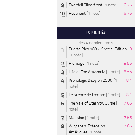
Everdell Silverfrost
[1 note]
6.75
Revenant
[1 note]
6.75
TOP INITIÉS
des 4 derniers mois
Puerto Rico 1897: Special Edition
9
[1 note]
Fromage
[1 note]
8.55
Life of The Amazonia
[1 note]
8.55
Kronologic Babylon 2500
[1
8.1
note]
Le silence de l'ombre
[1 note]
8.1
The Vale of Eternity: Curse
[1
7.65
note]
Maitshin
[1 note]
7.65
Wingspan: Extension
7.65
Amériques
[1 note]