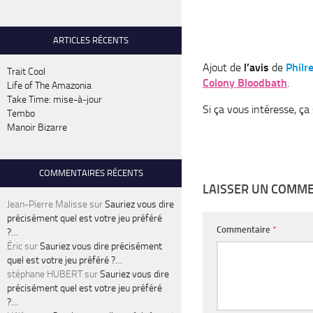
ARTICLES RÉCENTS
Ajout de
l’avis
de
Philr
Trait Cool
Colony Bloodbath
.
Life of The Amazonia
Take Time: mise-à-jour
Si ça vous intéresse, ç
Tembo
Manoir Bizarre
COMMENTAIRES RÉCENTS
LAISSER UN COMM
Jean-Pierre Malisse
sur
Sauriez vous dire
précisément quel est votre jeu préféré
Commentaire
*
?…
Éric
sur
Sauriez vous dire précisément
quel est votre jeu préféré ?…
stéphane HUBERT
sur
Sauriez vous dire
précisément quel est votre jeu préféré
?…