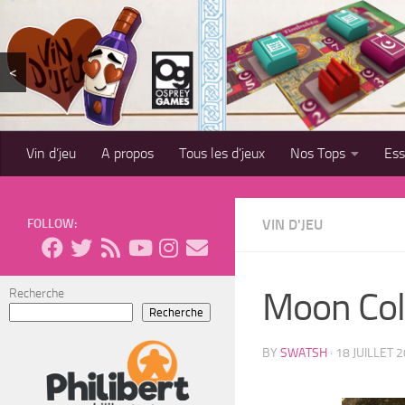
Skip to content
<
Vin d’jeu
A propos
Tous les d’jeux
Nos Tops
Es
FOLLOW:
VIN D'JEU
Moon Col
Recherche
Recherche
BY
SWATSH
·
18 JUILLET 