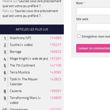
Hélène
sur
Sauriez vous dire précisément
Nom
*
quel est votre jeu préféré ?…
Felix
sur
Sauriez vous dire précisément
quel est votre jeu préféré ?…
Site web
ARTICLES LES PLUS LUS
Enregistrer mon nom
Anachrony (VF)
174993
Scythe (+ vidéo)
170277
Barrage
160633
Mage Knight (+ aide de jeu)
157267
The 7th Continent
147106
Terra Mystica
143083
Tzolk'in: The Mayan
142825
Calendar
Caverna
139597
Terraforming Mars (+
133800
vidéo)
Gloomhaven
133237