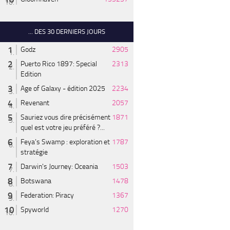
... DES 30 DERNIERS JOURS
Godz
2905
Puerto Rico 1897: Special
2313
Edition
Age of Galaxy - édition 2025
2234
Revenant
2057
Sauriez vous dire précisément
1871
quel est votre jeu préféré ?...
Feya’s Swamp : exploration et
1787
stratégie
Darwin's Journey: Oceania
1503
Botswana
1478
Federation: Piracy
1367
Spyworld
1270