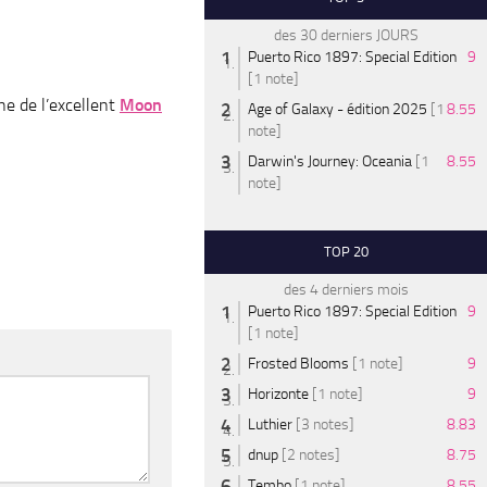
des 30 derniers JOURS
Puerto Rico 1897: Special Edition
9
[1 note]
che de l’excellent
Moon
Age of Galaxy - édition 2025
[1
8.55
note]
Darwin's Journey: Oceania
[1
8.55
note]
TOP 20
des 4 derniers mois
Puerto Rico 1897: Special Edition
9
[1 note]
Frosted Blooms
[1 note]
9
Horizonte
[1 note]
9
Luthier
[3 notes]
8.83
dnup
[2 notes]
8.75
Tembo
[1 note]
8.55