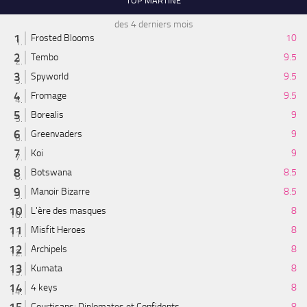
TOP MARTINE
des 4 derniers mois
Frosted Blooms
10
Tembo
9.5
Spyworld
9.5
Fromage
9.5
Borealis
9
Greenvaders
9
Koi
9
Botswana
8.5
Manoir Bizarre
8.5
L'ère des masques
8
Misfit Heroes
8
Archipels
8
Kumata
8
4 keys
8
Courtisans: Diplomates et Confidents
8