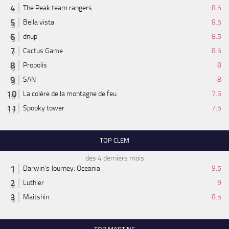
The Peak team rangers
8.5
Bella vista
8.5
dnup
8.5
Cactus Game
8.5
Propolis
8
SAN
8
La colère de la montagne de feu
7.5
Spooky tower
7.5
TOP CLEM
des 4 derniers mois
Darwin's Journey: Oceania
9.5
Luthier
9
Maitshin
8.5