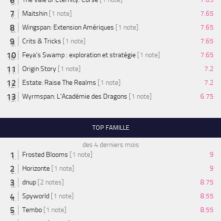
Maitshin
[1 note]
7.65
Wingspan: Extension Amériques
[1 note]
7.65
Crits & Tricks
[1 note]
7.65
Feya’s Swamp : exploration et stratégie
[1 note]
7.65
Origin Story
[1 note]
7.2
Estate: Raise The Realms
[1 note]
7.2
Wyrmspan: L'Académie des Dragons
[1 note]
6.75
TOP FAMILLE
des 4 derniers mois
Frosted Blooms
[1 note]
9
Horizonte
[1 note]
9
dnup
[2 notes]
8.75
Spyworld
[1 note]
8.55
Tembo
[1 note]
8.55