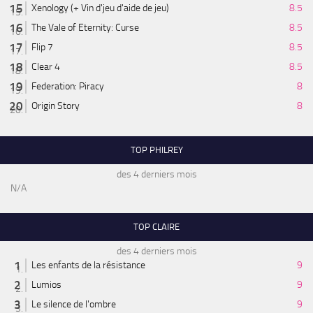
Xenology (+ Vin d'jeu d'aide de jeu)
8.5
The Vale of Eternity: Curse
8.5
Flip 7
8.5
Clear 4
8.5
Federation: Piracy
8
Origin Story
8
TOP PHILREY
des 4 derniers mois
N/A
TOP CLAIRE
des 4 derniers mois
Les enfants de la résistance
9
Lumios
9
Le silence de l'ombre
9