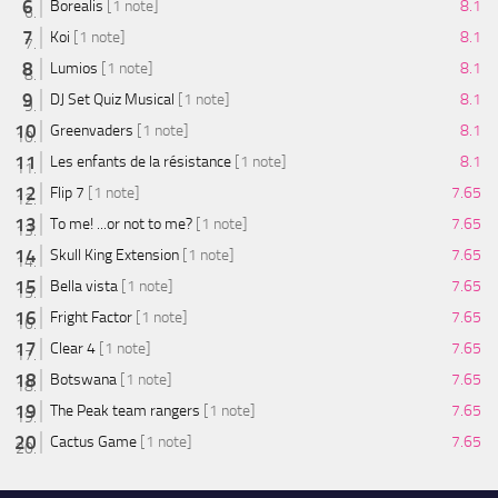
Borealis
[1 note]
8.1
Koi
[1 note]
8.1
Lumios
[1 note]
8.1
DJ Set Quiz Musical
[1 note]
8.1
Greenvaders
[1 note]
8.1
Les enfants de la résistance
[1 note]
8.1
Flip 7
[1 note]
7.65
To me! ...or not to me?
[1 note]
7.65
Skull King Extension
[1 note]
7.65
Bella vista
[1 note]
7.65
Fright Factor
[1 note]
7.65
Clear 4
[1 note]
7.65
Botswana
[1 note]
7.65
The Peak team rangers
[1 note]
7.65
Cactus Game
[1 note]
7.65