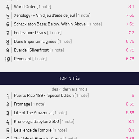
World Order
[1 note]
8.1
Xenology (+ Vin d'jeu d'aide de jeu)
[1 note]
7.65
Schackleton Base: Below. Within. Above.
[1 note]
7.65
Federation: Piracy
[1 note]
7.2
Dune Imperium Lignées
[1 note]
6.75
Everdell Silverfrost
[1 note]
6.75
Revenant
[1 note]
6.75
TOP INITIÉS
des 4 derniers mois
Puerto Rico 1897: Special Edition
[1 note]
9
Fromage
[1 note]
8.55
Life of The Amazonia
[1 note]
8.55
Kronologic Babylon 2500
[1 note]
8.1
Le silence de l'ombre
[1 note]
8.1
The Vale of Eternity: Curse
[1 note]
7.65