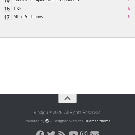
Trök
8
All In: Predictions
8
Vindjeu © 2026. All Rights Reserved.
Powered by
- Designed with the
Hueman theme