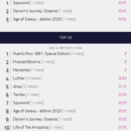
Spyworld
[1 note]
8.55
Darwin's Journey: Oceania
[1 note]
8.55
Age of Galaxy - édition 2025
[1 note]
8.55
TOP 20
des 4 derniers mois
Puerto Rico 1897: Special Edition
[1 note]
9
Frosted Blooms
[1 note]
9
Horizonte
[1 note]
9
Luthier
[3 notes]
8.83
dnup
[2 notes]
8.75
Tembo
[1 note]
8.55
Spyworld
[1 note]
8.55
Age of Galaxy - édition 2025
[1 note]
8.55
Darwin's Journey: Oceania
[1 note]
8.55
Life of The Amazonia
[1 note]
8.55