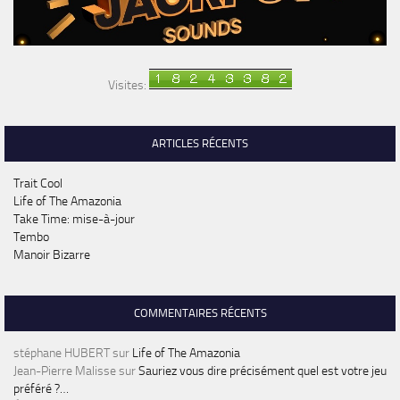
Visites:
ARTICLES RÉCENTS
Trait Cool
Life of The Amazonia
Take Time: mise-à-jour
Tembo
Manoir Bizarre
COMMENTAIRES RÉCENTS
stéphane HUBERT
sur
Life of The Amazonia
Jean-Pierre Malisse
sur
Sauriez vous dire précisément quel est votre jeu
préféré ?…