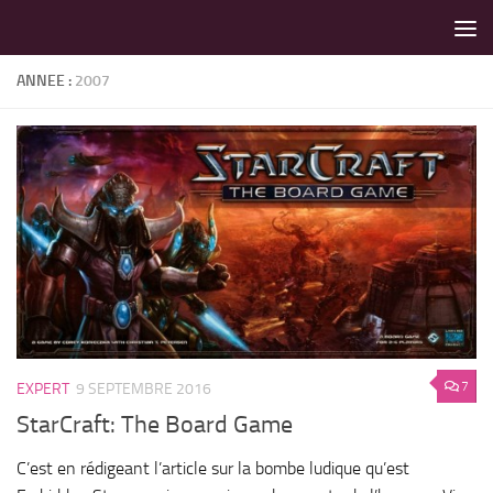
LES MEILLEURS JEUX SONT SUR VIN D'JEU !
Skip to content
ANNEE :
2007
7
EXPERT
9 SEPTEMBRE 2016
StarCraft: The Board Game
C’est en rédigeant l’article sur la bombe ludique qu’est