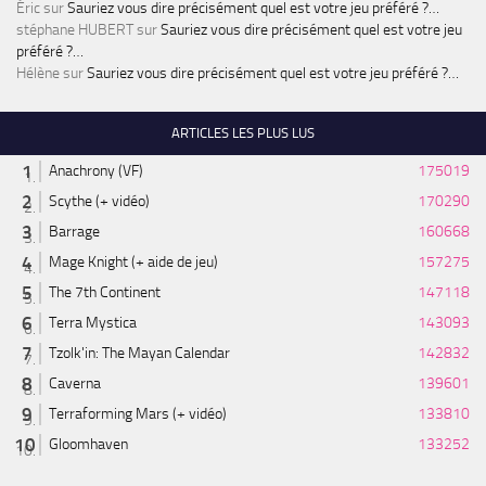
Éric
sur
Sauriez vous dire précisément quel est votre jeu préféré ?…
stéphane HUBERT
sur
Sauriez vous dire précisément quel est votre jeu
préféré ?…
Hélène
sur
Sauriez vous dire précisément quel est votre jeu préféré ?…
ARTICLES LES PLUS LUS
Anachrony (VF)
175019
Scythe (+ vidéo)
170290
Barrage
160668
Mage Knight (+ aide de jeu)
157275
The 7th Continent
147118
Terra Mystica
143093
Tzolk'in: The Mayan Calendar
142832
Caverna
139601
Terraforming Mars (+ vidéo)
133810
Gloomhaven
133252