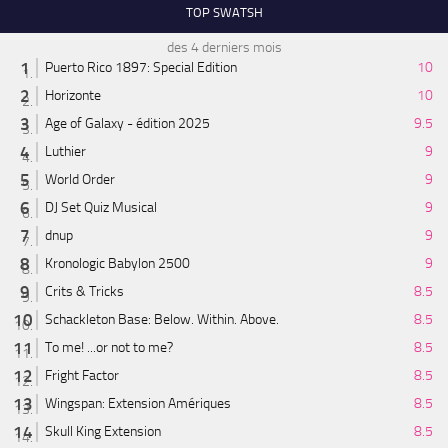
TOP SWATSH
des 4 derniers mois
Puerto Rico 1897: Special Edition
10
Horizonte
10
Age of Galaxy - édition 2025
9.5
Luthier
9
World Order
9
DJ Set Quiz Musical
9
dnup
9
Kronologic Babylon 2500
9
Crits & Tricks
8.5
Schackleton Base: Below. Within. Above.
8.5
To me! ...or not to me?
8.5
Fright Factor
8.5
Wingspan: Extension Amériques
8.5
Skull King Extension
8.5