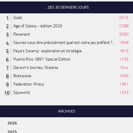
... DES 30 DERNIERS JOURS
Godz
2916
Age of Galaxy - édition 2025
2288
Revenant
2090
Sauriez vous dire précisément quel est votre jeu préféré ?...
1958
Feya’s Swamp : exploration et stratégie
1813
Puerto Rico 1897: Special Edition
1735
Darwin's Journey: Oceania
1544
Botswana
1506
Federation: Piracy
1381
Spyworld
1323
ARCHIVES
2026
2025