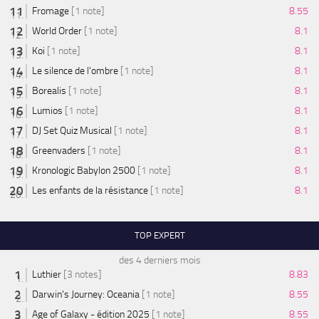
Fromage
[1 note]
8.55
World Order
[1 note]
8.1
Koi
[1 note]
8.1
Le silence de l'ombre
[1 note]
8.1
Borealis
[1 note]
8.1
Lumios
[1 note]
8.1
DJ Set Quiz Musical
[1 note]
8.1
Greenvaders
[1 note]
8.1
Kronologic Babylon 2500
[1 note]
8.1
Les enfants de la résistance
[1 note]
8.1
TOP EXPERT
des 4 derniers mois
Luthier
[3 notes]
8.83
Darwin's Journey: Oceania
[1 note]
8.55
Age of Galaxy - édition 2025
[1 note]
8.55