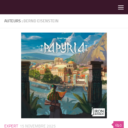
LES MEILLEURS JEUX SONT SUR VIN D'JEU !
Skip to content
AUTEURS :
BERND EISENSTEIN
0
EXPERT
15 NOVEMBRE 2025