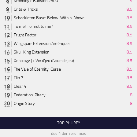
Kronologic Babylon 2500
9
Crits & Tricks
8.5
Schackleton Base: Below. Within. Above.
8.5
To me! ...or not to me?
8.5
Fright Factor
8.5
Wingspan: Extension Amériques
8.5
Skull King Extension
8.5
Xenology (+ Vin d'jeu d'aide de jeu)
8.5
The Vale of Eternity: Curse
8.5
Flip 7
8.5
Clear 4
8.5
Federation: Piracy
8
Origin Story
8
TOP PHILREY
des 4 derniers mois