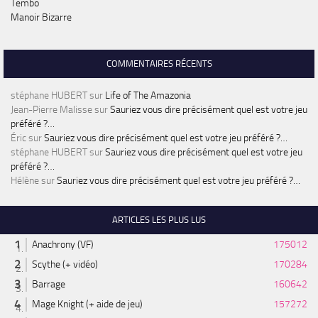
Tembo
Manoir Bizarre
COMMENTAIRES RÉCENTS
stéphane HUBERT
sur
Life of The Amazonia
Jean-Pierre Malisse
sur
Sauriez vous dire précisément quel est votre jeu
préféré ?…
Éric
sur
Sauriez vous dire précisément quel est votre jeu préféré ?…
stéphane HUBERT
sur
Sauriez vous dire précisément quel est votre jeu
préféré ?…
Hélène
sur
Sauriez vous dire précisément quel est votre jeu préféré ?…
ARTICLES LES PLUS LUS
Anachrony (VF)
175012
Scythe (+ vidéo)
170284
Barrage
160642
Mage Knight (+ aide de jeu)
157272