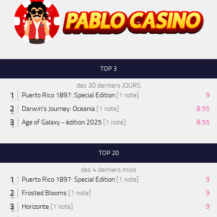
TOP 3
des 30 derniers JOURS
Puerto Rico 1897: Special Edition
[1 note]
9
Darwin's Journey: Oceania
[1 note]
8.55
Age of Galaxy - édition 2025
[1 note]
8.55
TOP 20
des 4 derniers mois
Puerto Rico 1897: Special Edition
[1 note]
9
Frosted Blooms
[1 note]
9
Horizonte
[1 note]
9