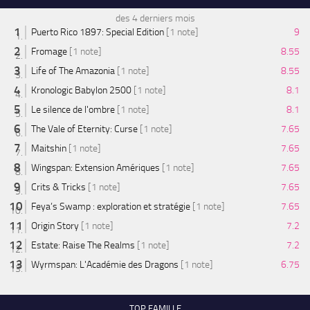
des 4 derniers mois
Puerto Rico 1897: Special Edition
[1 note]
9
Fromage
[1 note]
8.55
Life of The Amazonia
[1 note]
8.55
Kronologic Babylon 2500
[1 note]
8.1
Le silence de l'ombre
[1 note]
8.1
The Vale of Eternity: Curse
[1 note]
7.65
Maitshin
[1 note]
7.65
Wingspan: Extension Amériques
[1 note]
7.65
Crits & Tricks
[1 note]
7.65
Feya’s Swamp : exploration et stratégie
[1 note]
7.65
Origin Story
[1 note]
7.2
Estate: Raise The Realms
[1 note]
7.2
Wyrmspan: L'Académie des Dragons
[1 note]
6.75
TOP FAMILLE