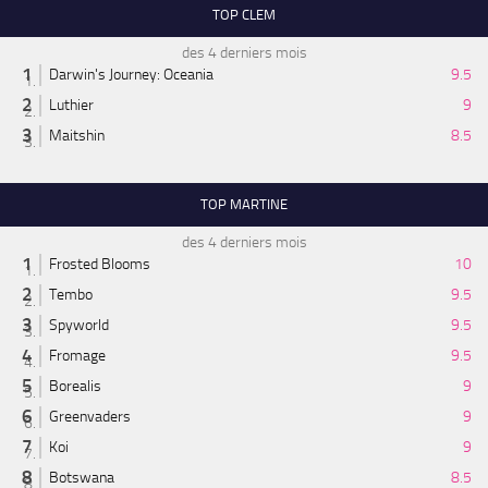
TOP CLEM
des 4 derniers mois
Darwin's Journey: Oceania
9.5
Luthier
9
Maitshin
8.5
TOP MARTINE
des 4 derniers mois
Frosted Blooms
10
Tembo
9.5
Spyworld
9.5
Fromage
9.5
Borealis
9
Greenvaders
9
Koi
9
Botswana
8.5