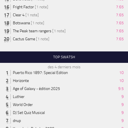
Fright Factor
[1 note]
7.65
Clear 4
[1 note]
7.65
Botswana
[1 note]
7.65
The Peak team rangers
[1 note]
7.65
Cactus Game
[1 note]
7.65
TOP SWATSH
des 4 derniers mois
Puerto Rico 1897: Special Edition
10
Horizonte
10
Age of Galaxy - édition 2025
9.5
Luthier
9
World Order
9
DJ Set Quiz Musical
9
dnup
9