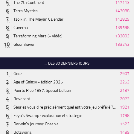
The 7th Continent
147113
Terra Mystica
143088
Tzolk'in: The Mayan Calendar
142829
Caverna
139598
Terraforming Mars (+ vidéo)
133803
Gloomhaven
133243
... DES 30 DERNIERS JOURS
Godz
2907
Age of Galaxy - édition 2025
2253
Puerto Rico 1897: Special Edition
2137
Revenant
2073
Sauriez vous dire précisément quel est votre jeu préféré ?...
1921
Feya’s Swamp : exploration et stratégie
1798
Darwin's Journey: Oceania
1523
Botswana
1489