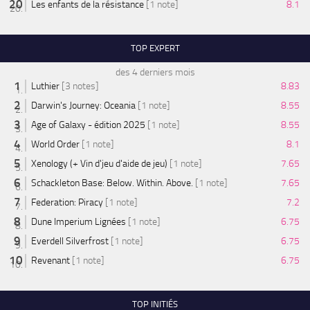
Les enfants de la résistance
[1 note]
8.1
TOP EXPERT
des 4 derniers mois
Luthier
[3 notes]
8.83
Darwin's Journey: Oceania
[1 note]
8.55
Age of Galaxy - édition 2025
[1 note]
8.55
World Order
[1 note]
8.1
Xenology (+ Vin d'jeu d'aide de jeu)
[1 note]
7.65
Schackleton Base: Below. Within. Above.
[1 note]
7.65
Federation: Piracy
[1 note]
7.2
Dune Imperium Lignées
[1 note]
6.75
Everdell Silverfrost
[1 note]
6.75
Revenant
[1 note]
6.75
TOP INITIÉS