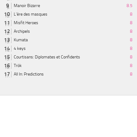
Manoir Bizarre
8.5
L'ère des masques
8
Misfit Heroes
8
Archipels
8
Kumata
8
4 keys
8
Courtisans: Diplomates et Confidents
8
Trök
8
All In: Predictions
8