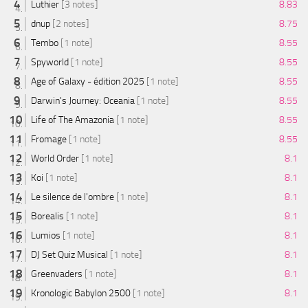
Luthier
[3 notes]
8.83
dnup
[2 notes]
8.75
Tembo
[1 note]
8.55
Spyworld
[1 note]
8.55
Age of Galaxy - édition 2025
[1 note]
8.55
Darwin's Journey: Oceania
[1 note]
8.55
Life of The Amazonia
[1 note]
8.55
Fromage
[1 note]
8.55
World Order
[1 note]
8.1
Koi
[1 note]
8.1
Le silence de l'ombre
[1 note]
8.1
Borealis
[1 note]
8.1
Lumios
[1 note]
8.1
DJ Set Quiz Musical
[1 note]
8.1
Greenvaders
[1 note]
8.1
Kronologic Babylon 2500
[1 note]
8.1