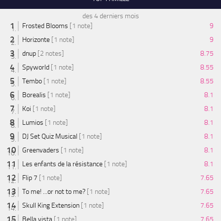
des 4 derniers mois
Frosted Blooms
[1 note]
9
Horizonte
[1 note]
9
dnup
[2 notes]
8.75
Spyworld
[1 note]
8.55
Tembo
[1 note]
8.55
Borealis
[1 note]
8.1
Koi
[1 note]
8.1
Lumios
[1 note]
8.1
DJ Set Quiz Musical
[1 note]
8.1
Greenvaders
[1 note]
8.1
Les enfants de la résistance
[1 note]
8.1
Flip 7
[1 note]
7.65
To me! ...or not to me?
[1 note]
7.65
Skull King Extension
[1 note]
7.65
Bella vista
[1 note]
7.65