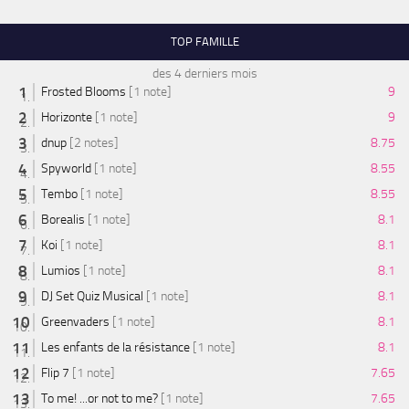
TOP FAMILLE
des 4 derniers mois
Frosted Blooms
[1 note]
9
Horizonte
[1 note]
9
dnup
[2 notes]
8.75
Spyworld
[1 note]
8.55
Tembo
[1 note]
8.55
Borealis
[1 note]
8.1
Koi
[1 note]
8.1
Lumios
[1 note]
8.1
DJ Set Quiz Musical
[1 note]
8.1
Greenvaders
[1 note]
8.1
Les enfants de la résistance
[1 note]
8.1
Flip 7
[1 note]
7.65
To me! ...or not to me?
[1 note]
7.65