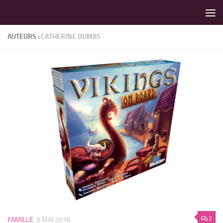
LES MEILLEURS JEUX SONT SUR VIN D'JEU !
Skip to content
AUTEURS :
CATHERINE DUMAS
2
FAMILLE
9 MAI 2016