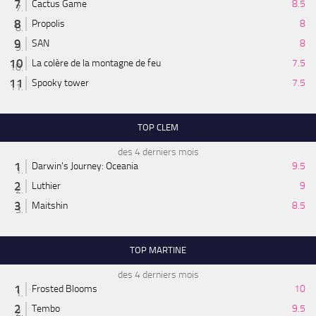
Cactus Game
8.5
Propolis
8
SAN
8
La colère de la montagne de feu
7.5
Spooky tower
7.5
TOP CLEM
des 4 derniers mois
Darwin's Journey: Oceania
9.5
Luthier
9
Maitshin
8.5
TOP MARTINE
des 4 derniers mois
Frosted Blooms
10
Tembo
9.5