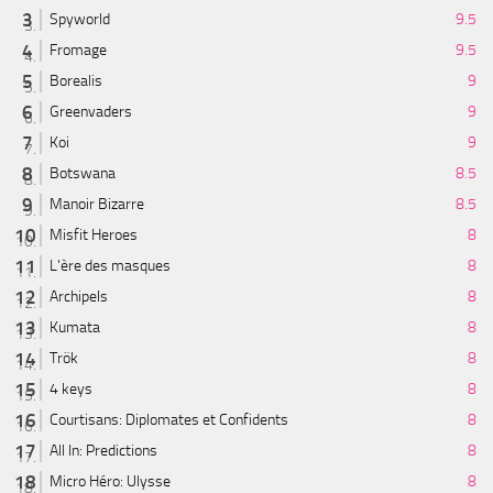
Spyworld
9.5
Fromage
9.5
Borealis
9
Greenvaders
9
Koi
9
Botswana
8.5
Manoir Bizarre
8.5
Misfit Heroes
8
L'ère des masques
8
Archipels
8
Kumata
8
Trök
8
4 keys
8
Courtisans: Diplomates et Confidents
8
All In: Predictions
8
Micro Héro: Ulysse
8