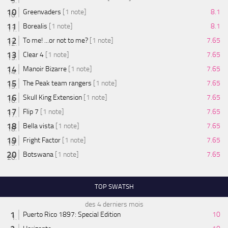
Greenvaders
[1 note]
8.1
Borealis
[1 note]
8.1
To me! ...or not to me?
[1 note]
7.65
Clear 4
[1 note]
7.65
Manoir Bizarre
[1 note]
7.65
The Peak team rangers
[1 note]
7.65
Skull King Extension
[1 note]
7.65
Flip 7
[1 note]
7.65
Bella vista
[1 note]
7.65
Fright Factor
[1 note]
7.65
Botswana
[1 note]
7.65
TOP SWATSH
des 4 derniers mois
Puerto Rico 1897: Special Edition
10