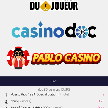
TOP 3
des 30 derniers JOURS
Puerto Rico 1897: Special Edition
[1 note]
9
dnup
[2 notes]
8.75
Age of Galaxy - édition 2025
[1 note]
8.55