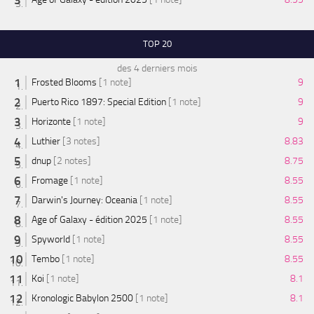
TOP 20
des 4 derniers mois
Frosted Blooms
[1 note]
9
Puerto Rico 1897: Special Edition
[1 note]
9
Horizonte
[1 note]
9
Luthier
[3 notes]
8.83
dnup
[2 notes]
8.75
Fromage
[1 note]
8.55
Darwin's Journey: Oceania
[1 note]
8.55
Age of Galaxy - édition 2025
[1 note]
8.55
Spyworld
[1 note]
8.55
Tembo
[1 note]
8.55
Koi
[1 note]
8.1
Kronologic Babylon 2500
[1 note]
8.1