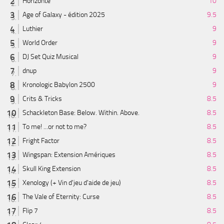
Horizonte
10
Age of Galaxy - édition 2025
9.5
Luthier
9
World Order
9
DJ Set Quiz Musical
9
dnup
9
Kronologic Babylon 2500
9
Crits & Tricks
8.5
Schackleton Base: Below. Within. Above.
8.5
To me! ...or not to me?
8.5
Fright Factor
8.5
Wingspan: Extension Amériques
8.5
Skull King Extension
8.5
Xenology (+ Vin d'jeu d'aide de jeu)
8.5
The Vale of Eternity: Curse
8.5
Flip 7
8.5