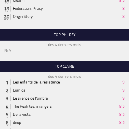
Clear 4
8.5
Federation: Piracy
8
Origin Story
8
TOP PHILREY
des 4 derniers mois
N/A
TOP CLAIRE
des 4 derniers mois
Les enfants de la résistance
9
Lumios
9
Le silence de l'ombre
9
The Peak team rangers
8.5
Bella vista
8.5
dnup
8.5