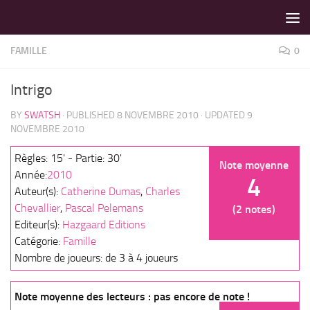
LES MEILLEURS JEUX SONT SUR VIN D'JEU !
Skip to content
FAMILLE
0
Intrigo
BY
SWATSH
· PUBLISHED
8 NOVEMBRE 2010
· UPDATED
9
NOVEMBRE 2010
Règles: 15' - Partie: 30'
Note moyenne
Année:
2010
4
Auteur(s):
Catherine Dumas
,
Charles
Chevallier
,
Pascal Pelemans
(2 notes)
Editeur(s):
Hazgaard Editions
Catégorie:
Famille
Nombre de joueurs: de 3 à 4 joueurs
Note moyenne des lecteurs : pas encore de note !