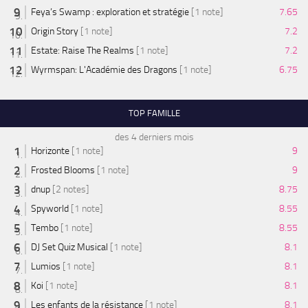
Feya’s Swamp : exploration et stratégie
[1 note]
7.65
Origin Story
[1 note]
7.2
Estate: Raise The Realms
[1 note]
7.2
Wyrmspan: L'Académie des Dragons
[1 note]
6.75
TOP FAMILLE
des 4 derniers mois
Horizonte
[1 note]
9
Frosted Blooms
[1 note]
9
dnup
[2 notes]
8.75
Spyworld
[1 note]
8.55
Tembo
[1 note]
8.55
DJ Set Quiz Musical
[1 note]
8.1
Lumios
[1 note]
8.1
Koi
[1 note]
8.1
Les enfants de la résistance
[1 note]
8.1