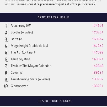
Felix
sur
Sauriez vous dire précisément quel est votre jeu préféré ?…
ARTICLES LES PLUS LUS
Anachrony (VF)
174976
Scythe (+ vidéo)
170267
Barrage
160614
Mage Knight (+ aide de jeu)
157252
The 7th Continent
147098
Terra Mystica
143071
Tzolk'in: The Mayan Calendar
142818
Caverna
139591
Terraforming Mars (+ vidéo)
133787
Gloomhaven
133231
... DES 30 DERNIERS JOURS