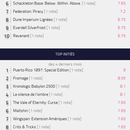
Schackleton Base: Below. Within. Above.
[1 note]
7.65
Federation: Piracy
[1 note]
7.2
Dune Imperium Lignées
[1 note]
6.75
Everdell Silverfrost
[1 note]
6.75
Revenant
[1 note]
6.75
TOP INITIÉS
des 4 derniers mois
Puerto Rico 1897: Special Edition
[1 note]
9
Fromage
[1 note]
8.55
Kronologic Babylon 2500
[1 note]
8.1
Le silence de l'ombre
[1 note]
8.1
The Vale of Eternity: Curse
[1 note]
7.65
Maitshin
[1 note]
7.65
Wingspan: Extension Amériques
[1 note]
7.65
Crits & Tricks
[1 note]
7.65