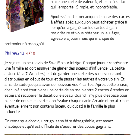
place une carte de valeur 4, et bien c’est lui
qui l’emporte. Simple, et incontrôlable.
Ajoutez à cette mécanique de base des cartes
à effets spéciaux qu’on peut acheter grâce à
l’or qu’on a gagné sur les cartes à gain
majoritaire et vous obtenez un jeu léger,
agréable à jouer mais qui manque de
profondeur à mon goût.
Philrey212
:
4/10
Je rejoins un peu l’avis de SwatSh sur Intrigo. Chaque joueur représente
une famille et doit essayer de glâner des sceaux d’influence. La petite
astuce (à la 7 Wonders) est de garder une carte des 4 qui vous sont
distribuées en début de tour et de passer les autres à votre voisin. Et
ainsi de suite jusqu’à avoir de nouveau vos 4 cartes. Après cette phase,
chacun à sont tour place une carte de sa main entre 2 cartes Arcades en
espérant récupérer le ducat ou le sceau. Quand il n’y plus d’espace pour
placer de nouvelles cartes, on évalue chaque carte Arcade et on attribue
éventuellement son contenu (sceau ou ducat) à la famille la plus
influente.
On remarque donc qu’Intrigo, sans être désagréable, est assez
chaotique et qu’il est difficile de s’assurer des coups gagnant.