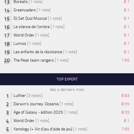
Borealis
[1 note]
8.1
Greenvaders
[1 note]
8.1
DJ Set Quiz Musical
[1 note]
8.1
Le silence de l'ombre
[1 note]
8.1
World Order
[1 note]
8.1
Lumios
[1 note]
8.1
Les enfants de la résistance
[1 note]
8.1
The Peak team rangers
[1 note]
7.65
TOP EXPERT
des 4 derniers mois
Luthier
[3 notes]
8.83
Darwin's Journey: Oceania
[1 note]
8.55
Age of Galaxy - édition 2025
[1 note]
8.55
World Order
[1 note]
8.1
Xenology (+ Vin d'jeu d'aide de jeu)
[1 note]
7.65