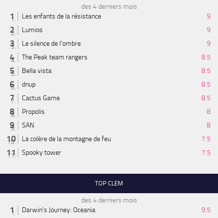
des 4 derniers mois
Les enfants de la résistance
9
Lumios
9
Le silence de l'ombre
9
The Peak team rangers
8.5
Bella vista
8.5
dnup
8.5
Cactus Game
8.5
Propolis
8
SAN
8
La colère de la montagne de feu
7.5
Spooky tower
7.5
TOP CLEM
des 4 derniers mois
Darwin's Journey: Oceania
9.5