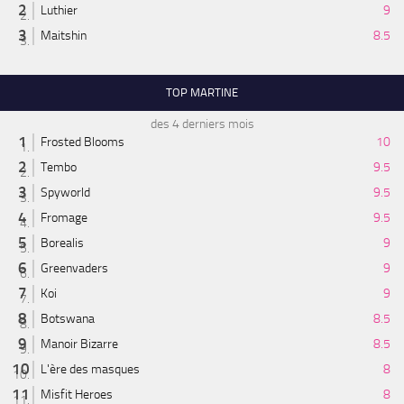
Luthier
9
Maitshin
8.5
TOP MARTINE
des 4 derniers mois
Frosted Blooms
10
Tembo
9.5
Spyworld
9.5
Fromage
9.5
Borealis
9
Greenvaders
9
Koi
9
Botswana
8.5
Manoir Bizarre
8.5
L'ère des masques
8
Misfit Heroes
8