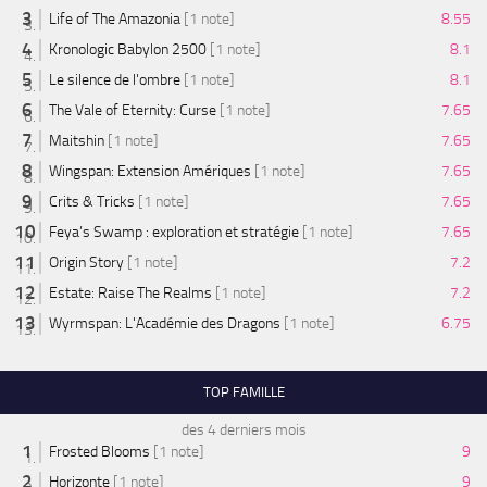
Life of The Amazonia
[1 note]
8.55
Kronologic Babylon 2500
[1 note]
8.1
Le silence de l'ombre
[1 note]
8.1
The Vale of Eternity: Curse
[1 note]
7.65
Maitshin
[1 note]
7.65
Wingspan: Extension Amériques
[1 note]
7.65
Crits & Tricks
[1 note]
7.65
Feya’s Swamp : exploration et stratégie
[1 note]
7.65
Origin Story
[1 note]
7.2
Estate: Raise The Realms
[1 note]
7.2
Wyrmspan: L'Académie des Dragons
[1 note]
6.75
TOP FAMILLE
des 4 derniers mois
Frosted Blooms
[1 note]
9
Horizonte
[1 note]
9