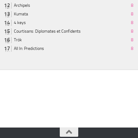
Archipels
8
Kumata
8
4 keys
8
Courtisans: Diplomates et Confidents
8
Trök
8
All In: Predictions
8