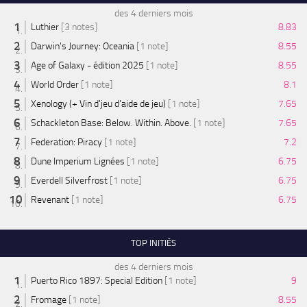
des 4 derniers mois
Luthier
[3 notes]
8.83
Darwin's Journey: Oceania
[1 note]
8.55
Age of Galaxy - édition 2025
[1 note]
8.55
World Order
[1 note]
8.1
Xenology (+ Vin d'jeu d'aide de jeu)
[1 note]
7.65
Schackleton Base: Below. Within. Above.
[1 note]
7.65
Federation: Piracy
[1 note]
7.2
Dune Imperium Lignées
[1 note]
6.75
Everdell Silverfrost
[1 note]
6.75
Revenant
[1 note]
6.75
TOP INITIÉS
des 4 derniers mois
Puerto Rico 1897: Special Edition
[1 note]
9
Fromage
[1 note]
8.55