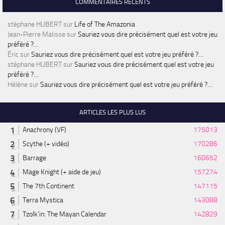
COMMENTAIRES RÉCENTS
stéphane HUBERT
sur
Life of The Amazonia
Jean-Pierre Malisse
sur
Sauriez vous dire précisément quel est votre jeu
préféré ?…
Éric
sur
Sauriez vous dire précisément quel est votre jeu préféré ?…
stéphane HUBERT
sur
Sauriez vous dire précisément quel est votre jeu
préféré ?…
Hélène
sur
Sauriez vous dire précisément quel est votre jeu préféré ?…
ARTICLES LES PLUS LUS
Anachrony (VF)
175013
Scythe (+ vidéo)
170286
Barrage
160652
Mage Knight (+ aide de jeu)
157274
The 7th Continent
147115
Terra Mystica
143088
Tzolk'in: The Mayan Calendar
142829