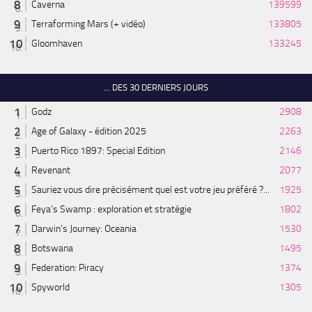
Caverna
139599
Terraforming Mars (+ vidéo)
133805
Gloomhaven
133245
... DES 30 DERNIERS JOURS
Godz
2908
Age of Galaxy - édition 2025
2263
Puerto Rico 1897: Special Edition
2146
Revenant
2077
Sauriez vous dire précisément quel est votre jeu préféré ?...
1925
Feya’s Swamp : exploration et stratégie
1802
Darwin's Journey: Oceania
1530
Botswana
1495
Federation: Piracy
1374
Spyworld
1305