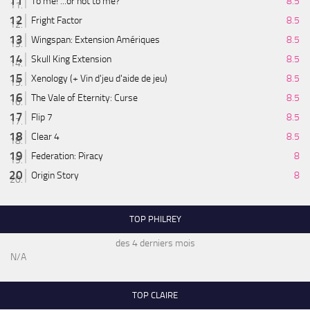
To me! ...or not to me?
8.5
Fright Factor
8.5
Wingspan: Extension Amériques
8.5
Skull King Extension
8.5
Xenology (+ Vin d'jeu d'aide de jeu)
8.5
The Vale of Eternity: Curse
8.5
Flip 7
8.5
Clear 4
8.5
Federation: Piracy
8
Origin Story
8
TOP PHILREY
des 4 derniers mois
N/A
TOP CLAIRE