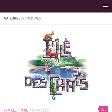
LES MEILLEURS JEUX SONT SUR VIN D'JEU !
Skip to content
AUTEURS :
FRANCK WEST
0
FAMILLE
/
INITIÉ
13 MAI 2020