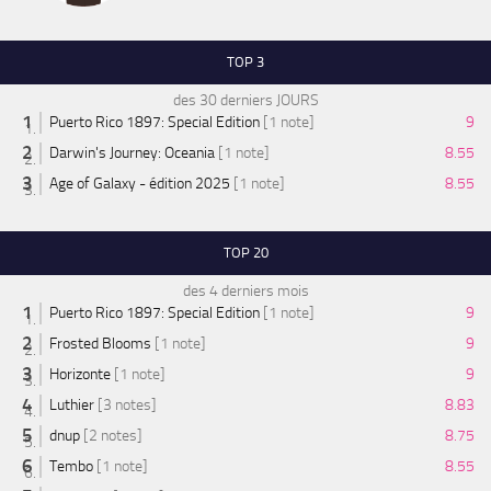
TOP 3
des 30 derniers JOURS
Puerto Rico 1897: Special Edition
[1 note]
9
Darwin's Journey: Oceania
[1 note]
8.55
Age of Galaxy - édition 2025
[1 note]
8.55
TOP 20
des 4 derniers mois
Puerto Rico 1897: Special Edition
[1 note]
9
Frosted Blooms
[1 note]
9
Horizonte
[1 note]
9
Luthier
[3 notes]
8.83
dnup
[2 notes]
8.75
Tembo
[1 note]
8.55