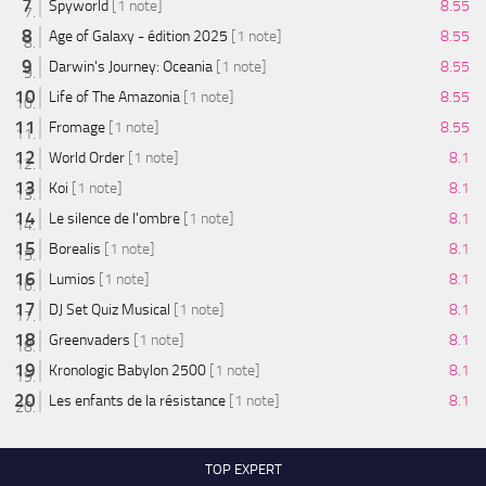
Spyworld
[1 note]
8.55
Age of Galaxy - édition 2025
[1 note]
8.55
Darwin's Journey: Oceania
[1 note]
8.55
Life of The Amazonia
[1 note]
8.55
Fromage
[1 note]
8.55
World Order
[1 note]
8.1
Koi
[1 note]
8.1
Le silence de l'ombre
[1 note]
8.1
Borealis
[1 note]
8.1
Lumios
[1 note]
8.1
DJ Set Quiz Musical
[1 note]
8.1
Greenvaders
[1 note]
8.1
Kronologic Babylon 2500
[1 note]
8.1
Les enfants de la résistance
[1 note]
8.1
TOP EXPERT