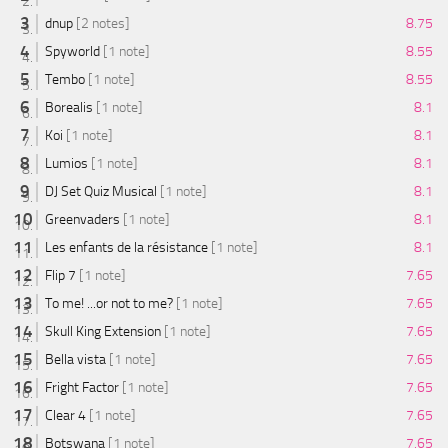
dnup
[2 notes]
8.75
Spyworld
[1 note]
8.55
Tembo
[1 note]
8.55
Borealis
[1 note]
8.1
Koi
[1 note]
8.1
Lumios
[1 note]
8.1
DJ Set Quiz Musical
[1 note]
8.1
Greenvaders
[1 note]
8.1
Les enfants de la résistance
[1 note]
8.1
Flip 7
[1 note]
7.65
To me! ...or not to me?
[1 note]
7.65
Skull King Extension
[1 note]
7.65
Bella vista
[1 note]
7.65
Fright Factor
[1 note]
7.65
Clear 4
[1 note]
7.65
Botswana
[1 note]
7.65