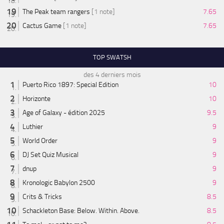
The Peak team rangers
[1 note]
7.65
Cactus Game
[1 note]
7.65
TOP SWATSH
des 4 derniers mois
Puerto Rico 1897: Special Edition
10
Horizonte
10
Age of Galaxy - édition 2025
9.5
Luthier
9
World Order
9
DJ Set Quiz Musical
9
dnup
9
Kronologic Babylon 2500
9
Crits & Tricks
8.5
Schackleton Base: Below. Within. Above.
8.5